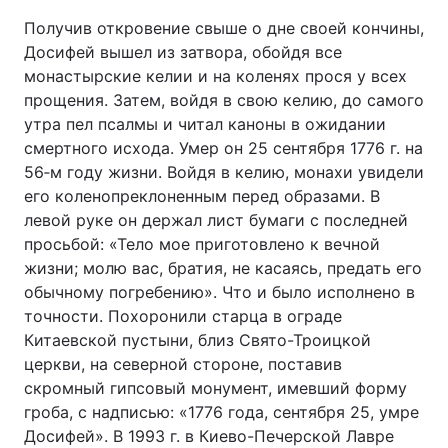
Получив откровение свыше о дне своей кончины,
Досифей вышел из затвора, обойдя все
монастырские келии и на коленях прося у всех
прощения. Затем, войдя в свою келию, до самого
утра пел псалмы и читал каноны в ожидании
смертного исхода. Умер он 25 сентября 1776 г. на
56‑м году жизни. Войдя в келию, монахи увидели
его коленопреклоненным перед образами. В
левой руке он держал лист бумаги с последней
просьбой: «Тело мое приготовлено к вечной
жизни; молю вас, братия, не касаясь, предать его
обычному погребению». Что и было исполнено в
точности. Похоронили старца в ограде
Китаевской пустыни, близ Свято-Троицкой
церкви, на северной стороне, поставив
скромный гипсовый монумент, имевший форму
гроба, с надписью: «1776 года, сентября 25, умре
Досифей». В 1993 г. в Киево-Печерской Лавре