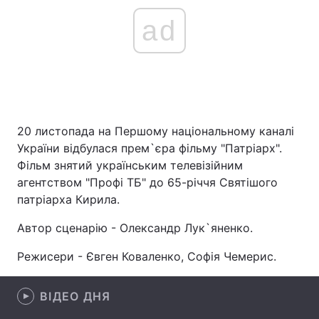
ad
20 листопада на Першому національному каналі
України відбулася прем`єра фільму "Патріарх".
Фільм знятий українським телевізійним
агентством "Профі ТБ" до 65-річчя Святішого
патріарха Кирила.
Автор сценарію - Олександр Лук`яненко.
Режисери - Євген Коваленко, Софія Чемерис.
ВІДЕО ДНЯ