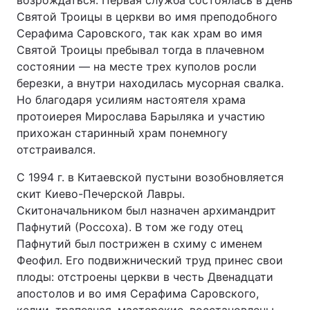
возрождаться. Первая служба состоялась в День
Святой Троицы в церкви во имя преподобного
Серафима Саровского, так как храм во имя
Святой Троицы пребывал тогда в плачевном
состоянии — на месте трех куполов росли
березки, а внутри находилась мусорная свалка.
Но благодаря усилиям настоятеля храма
протоиерея Мирослава Барыляка и участию
прихожан старинный храм понемногу
отстраивался.
С 1994 г. в Китаевской пустыни возобновляется
скит Киево-Печерской Лавры.
Скитоначальником был назначен архимандрит
Пафнутий (Россоха). В том же году отец
Пафнутий был пострижен в схиму с именем
Феофил. Его подвижнический труд принес свои
плоды: отстроены церкви в честь Двенадцати
апостолов и во имя Серафима Саровского,