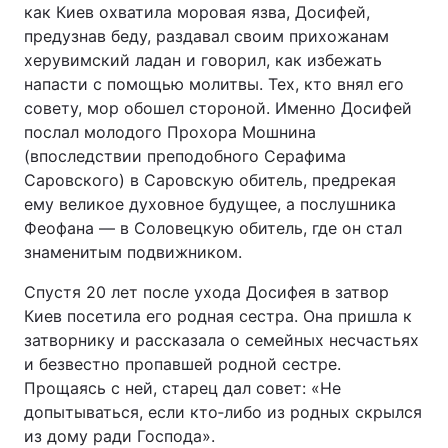
как Киев охватила моровая язва, Досифей,
предузнав беду, раздавал своим прихожанам
херувимский ладан и говорил, как избежать
напасти с помощью молитвы. Тех, кто внял его
совету, мор обошел стороной. Именно Досифей
послал молодого Прохора Мошнина
(впоследствии преподобного Серафима
Саровского) в Саровскую обитель, предрекая
ему великое духовное будущее, а послушника
Феофана — в Соловецкую обитель, где он стал
знаменитым подвижником.
Спустя 20 лет после ухода Досифея в затвор
Киев посетила его родная сестра. Она пришла к
затворнику и рассказала о семейных несчастьях
и безвестно пропавшей родной сестре.
Прощаясь с ней, старец дал совет: «Не
допытываться, если кто‑либо из родных скрылся
из дому ради Господа».