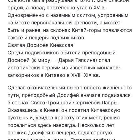
крепость была разрушена в 1240 г. монгольской
ордой, а посад постепенно угас в XV в.
Одновременно с наземным скитом, устроенным
на месте первоначальной крепости, а может
быть и ранее, на склонах Китай-горы появляются
также и пещеры подвижников.
Святая Досифея Киевская
Среди подвижников обители преподобный
Досифей (в миру — Дарья Тяпкина) стал
исторически первым из известных монахов-
затворников в Китаево в XVIII–XIX вв.
Сделав окончательный выбор своего жизненного
пути, прeподобный Досифей вначале подвизался
в стенах Свято-Троицкой Сергиевой Лавры.
Оказавшись в Киеве, он посетил Китаевскую
пустынь и, увидев красоту этих мест, решил
поселиться здесь навсегда. Несколько лет
прожил Досифей в пещере, ведя строгую