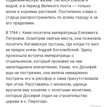
подвижническую жизнь. Питался хлебом и
водой, а в период Великого поста — только
мхом и корнями растений. Постепенно слава о
старце распространилась по всему городу и за
его пределами.
В 1744 г. Киев посетила императрица Елизавета
Петровна. Осмотрев святые места, она пожелала
посетить Китаевскую пустынь, где когда‑то жил
ее предок князь Андрей Боголюбский. Здесь
произошла встреча императрицы с
отшельником, который произвел на нее
неизгладимое впечатление. Узнав, что Досифей
еще не пострижен, она велела немедленно
постричь его в рясофор и сама присутствовала
при этом. Расставаясь с монахом, царица
вручила ему кошелек с золотыми монетами,
которые Досифей отдал на строительство
церкви в с. Пирогово.
Реклама