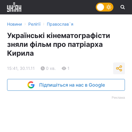
›
›
Новини
Релігії
Православ`я
Українські кінематографісти
зняли фільм про патріарха
Кирила
15:41, 30.11.11
0 хв.
1
Підпишіться на нас в Google
Реклама