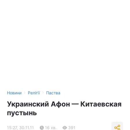
Тема оформлення
›
›
Новини
Релігії
Паства
Украинский Aфон — Китаевская
пустынь
15:27, 30.11.11
16 хв.
391