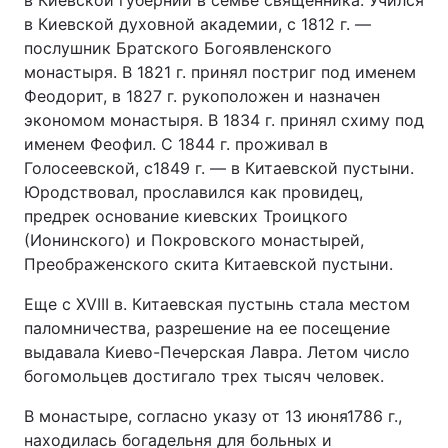
в Киевской губернии в семье священника. Учился
в Киевской духовной академии, с 1812 г. —
послушник Братского Богоявленского
монастыря. В 1821 г. принял постриг под именем
Феодорит, в 1827 г. рукоположен и назначен
экономом монастыря. В 1834 г. принял схиму под
именем Феофил. С 1844 г. проживал в
Голосеевской, с1849 г. — в Китаевской пустыни.
Юродствовал, прославился как провидец,
предрек основание киевских Троицкого
(Ионинского) и Покровского монастырей,
Преображенского скита Китаевской пустыни.
Еще с ХVIII в. Китаевская пустынь стала местом
паломничества, разрешение на ее посещение
выдавала Киево-Печерская Лавра. Летом число
богомольцев достигало трех тысяч человек.
В монастыре, согласно указу от 13 июня1786 г.,
находилась богадельня для больных и