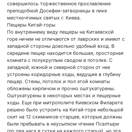
совершилось торжественное прославление
преподобной Досифеи-затворницы в лике
местночтимых святых г. Киева.
Пещеры Китай-горы
По внутреннему виду пещеры на Китаевской
горе ничем не отличаются от лаврских и имеют с
западной стороны довольно удобный вход. В
середине пещер находится большая, просторная
комната с полукруг­лым сводом в потолке. С
западной, южной и северной сторон от нее
устроены коридорные ходы, ведущие в глубину
пещер. Стены, потолок и пол этой комнаты
обложены кирпичом и прочно оштукатурены.
Оштукатурены в некоторых местах и пещерные
ходы. Еще при митрополите Киевском Филарете
решено было устроить на Китай-горе небольшой
скит на 12 схимников-старцев, которые должны
были пребывать в неусыпном чтении Псалтыри
(по два часа в сутки на каждого старца), но эта