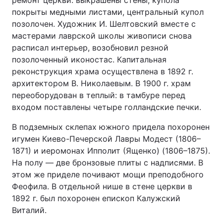
ремонт церкви: выкрашены стены, купола
покрыты медными листами, центральный купол
позолочен. Художник И. Шелтовский вместе с
мастерами лаврской школы живописи снова
расписал интерьер, возобновил резной
позолоченный иконостас. Капитальная
реконструкция храма осуществлена в 1892 г.
архитектором В. Николаевым. В 1900 г. храм
переоборудован в теплый: в тамбуре перед
входом поставлены четыре голландские печки.
В подземных склепах южного придела похоронен
игумен Киево-Печерской Лавры Модест (1806–
1871) и иеромонах Ипполит (Ященко) (1806–1875).
На полу — две бронзовые плиты с надписями. В
этом же приделе почивают мощи преподобного
Феофила. В отдельной нише в стене церкви в
1892 г. был похоронен епископ Калужский
Виталий.