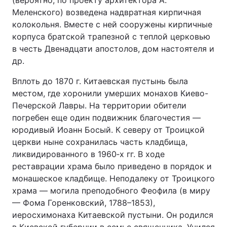
(вероятно, по проекту архитектора А.
Меленского) возведена надвратная кирпичная
колокольня. Вместе с ней сооружены кирпичные
корпуса братской трапезной с теплой церковью
в честь Двенадцати апостолов, дом настоятеля и
др.
Вплоть до 1870 г. Китаевская пустынь была
местом, где хоронили умерших монахов Киево-
Печерской Лавры. На территории обители
погребен еще один подвижник благочестия —
юродивый Иоанн Босый. К северу от Троицкой
церкви ныне сохранилась часть кладбища,
ликвидированного в 1960‑х гг. В ходе
реставрации храма было приведено в порядок и
монашеское кладбище. Неподалеку от Троицкого
храма — могила преподобного Феофила (в миру
— Фома Горенковский, 1788–1853),
иеросхимонаха Китаевской пустыни. Он родился