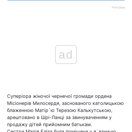
Реклама
ad
Суперіора жіночої чернечої громади ордена
Місіонерів Милосердя, заснованого католицькою
блаженною Матір`ю Терезою Калькутською,
арештовано в Шрі-Ланці за звинуваченням у
продажу дітей прийомним батькам.
Сестра Марія Еліза була поміщена у в`язницю