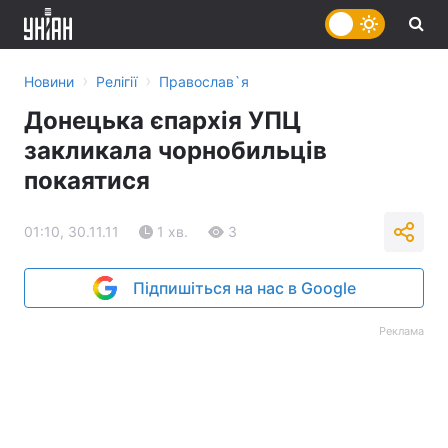
›
›
Новини
Релігії
Православ`я
Донецька єпархія УПЦ
закликала чорнобильців
покаятися
01:10, 30.11.11
1 хв.
3
Підпишіться на нас в Google
Реклама