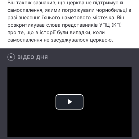
Він також зазначив, що церква не підтримує й
самоспалення, якими погрожували чорнобильці в
разі знесення їхнього наметового містечка. Він
розкритикував слова представників УПЦ (КП)
Головна
Війна
про те, що в історії були випадки, коли
самоспалення не засуджувалося церквою.
Україна
Політика
Економіка
Світ
ВІДЕО ДНЯ
Спорт
Наука
Техно і зв'язок
Лайт
Зброя
Інциденти
Play
Здоров'я
Туризм
Video
Цікавинки
Погода
Екологія
Регіони