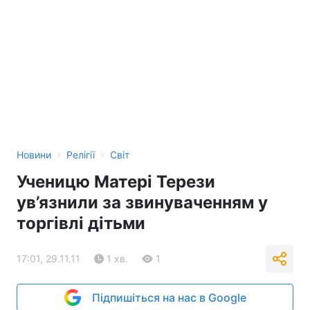
›
›
Новини
Релігії
Світ
Ученицю Матері Терези
ув’язнили за звинуваченням у
торгівлі дітьми
17:01, 29.11.11
1 хв.
1
Підпишіться на нас в Google