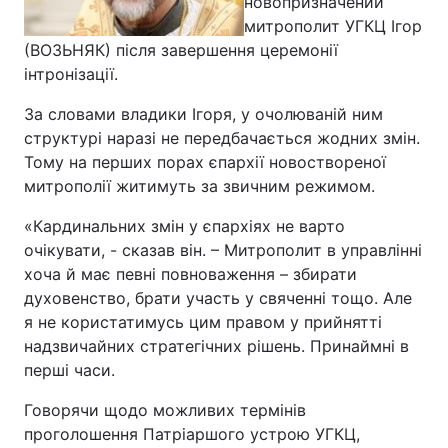
новопризначений
митрополит УГКЦ Ігор
(ВОЗЬНЯК) після завершення церемонії
інтронізації.
За словами владики Ігоря, у очолюваній ним
структурі наразі не передбачається жодних змін.
Тому на перших порах єпархії новоствореної
митрополії житимуть за звичним режимом.
«Кардинальних змін у єпархіях не варто
очікувати, - сказав він. – Митрополит в управлінні
хоча й має певні повноваження – збирати
духовенство, брати участь у свяченні тощо. Але
я не користатимусь цим правом у прийнятті
надзвичайних стратегічних рішень. Принаймні в
перші часи.
Говорячи щодо можливих термінів
проголошення Патріаршого устрою УГКЦ,