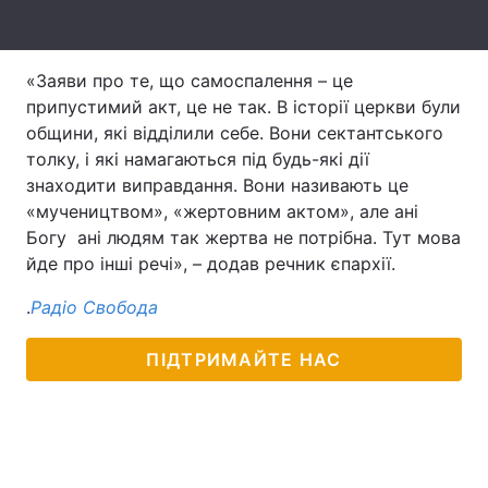
Лонгріди
«Заяви про те, що самоспалення – це
Відео з Youtube
Статті
припустимий акт, це не так. В історії церкви були
общини, які відділили себе. Вони сектантського
Інтерв'ю
Думки
толку, і які намагаються під будь-які дії
знаходити виправдання. Вони називають це
Архів
Вакансії
«мучеництвом», «жертовним актом», але ані
Богу ані людям так жертва не потрібна. Тут мова
Контакти
йде про інші речі», – додав речник єпархії.
Послуги
.
Радіо Свобода
ПІДТРИМАЙТЕ НАС