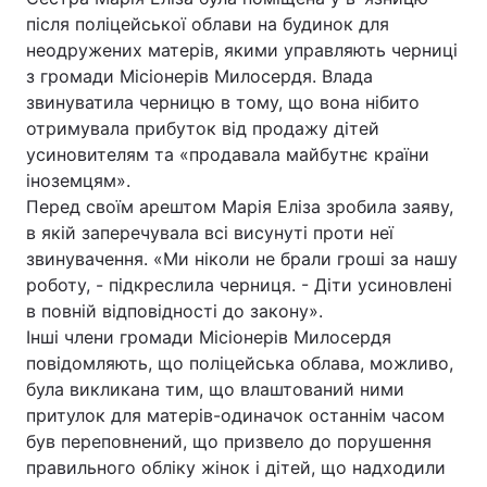
після поліцейської облави на будинок для
неодружених матерів, якими управляють черниці
з громади Місіонерів Милосердя. Влада
звинуватила черницю в тому, що вона нібито
отримувала прибуток від продажу дітей
усиновителям та «продавала майбутнє країни
іноземцям».
Перед своїм арештом Марія Еліза зробила заяву,
в якій заперечувала всі висунуті проти неї
звинувачення. «Ми ніколи не брали гроші за нашу
роботу, - підкреслила черниця. - Діти усиновлені
в повній відповідності до закону».
Інші члени громади Місіонерів Милосердя
повідомляють, що поліцейська облава, можливо,
була викликана тим, що влаштований ними
притулок для матерів-одиначок останнім часом
був переповнений, що призвело до порушення
правильного обліку жінок і дітей, що надходили