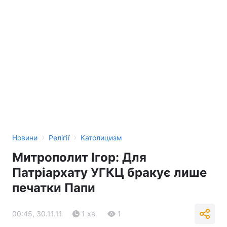
›
›
Новини
Релігії
Католицизм
Митрополит Ігор: Для
Патріархату УГКЦ бракує лише
печатки Папи
00:45, 30.11.11
1 хв.
1