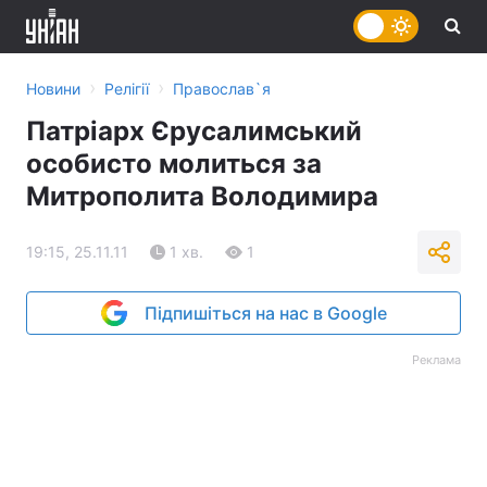
›
›
Новини
Релігії
Православ`я
Патріарх Єрусалимський
особисто молиться за
Митрополита Володимира
19:15, 25.11.11
1 хв.
1
Підпишіться на нас в Google
Реклама