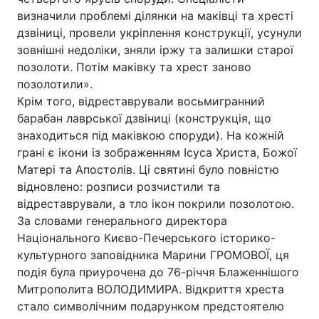
визначили проблемі ділянки на маківці та хресті
дзвіниці, провели укріплення конструкції, усунули
зовнішні недоліки, зняли іржу та залишки старої
позолоти. Потім маківку та хрест заново
позолотили».
Крім того, відреставрували восьмигранний
барабан лаврської дзвіниці (конструкція, що
знаходиться під маківкою споруди). На кожній
грані є ікони із зображенням Ісуса Христа, Божої
Матері та Апостолів. Ці святині було повністю
відновлено: розписи розчистили та
відреставрували, а тло ікон покрили позолотою.
За словами генерального директора
Національного Києво-Печерського історико-
культурного заповідника Марини ГРОМОВОЇ, ця
подія була приурочена до 76-річчя Блаженнішого
Митрополита ВОЛОДИМИРА. Відкриття хреста
стало символічним подарунком предстоятелю