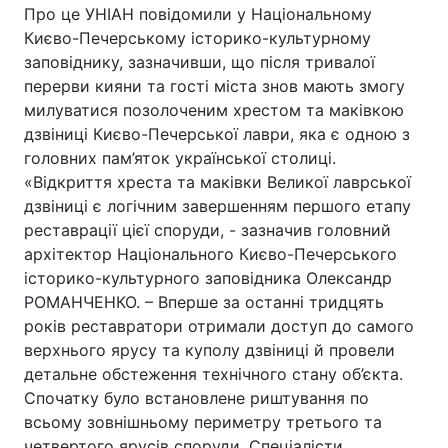
Про це УНІАН повідомили у Національному
Києво-Печерському історико-культурному
заповіднику, зазначивши, що після тривалої
перерви кияни та гості міста знов мають змогу
милуватися позолоченим хрестом та маківкою
дзвіниці Києво-Печерської лаври, яка є одною з
головних пам’яток української столиці.
«Відкриття хреста та маківки Великої лаврської
дзвіниці є логічним завершенням першого етапу
реставрації цієї споруди, - зазначив головний
архітектор Національного Києво-Печерського
історико-культурного заповідника Олександр
РОМАНЧЕНКО. – Вперше за останні тридцять
років реставратори отримали доступ до самого
верхнього ярусу та куполу дзвіниці й провели
детальне обстеження технічного стану об’єкта.
Спочатку було встановлене риштування по
всьому зовнішньому периметру третього та
четвертого ярусів споруди. Спеціалісти