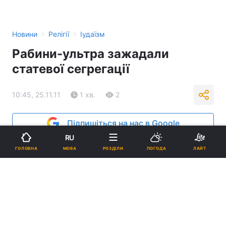
›
›
Новини
Релігії
Іудаїзм
Рабини-ультра зажадали
статевої сегрегації
10:45, 25.11.11
1 хв.
2
Підпишіться на нас в Google
RU
МОВА
ГОЛОВНА
РОЗДІЛИ
ПОГОДА
ЛАЙТ