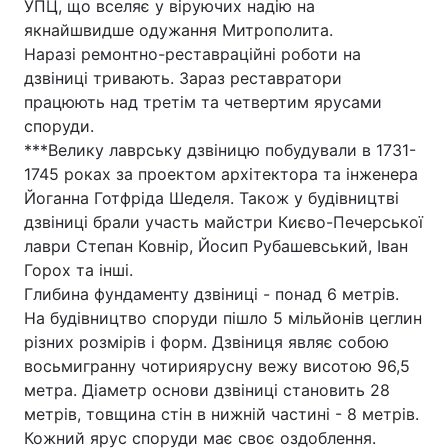
УПЦ, що вселяє у віруючих надію на
якнайшвидше одужання Митрополита.
Наразі ремонтно-реставраційні роботи на
дзвіниці тривають. Зараз реставратори
працюють над третім та четвертим ярусами
споруди.
***Велику лаврську дзвіницю побудували в 1731-
1745 роках за проектом архітектора та інженера
Йоганна Готфріда Шеделя. Також у будівництві
дзвіниці брали участь майстри Києво-Печерської
лаври Степан Ковнір, Йосип Рубашевський, Іван
Горох та інші.
Глибина фундаменту дзвіниці - понад 6 метрів.
На будівництво споруди пішло 5 мільйонів цеглин
різних розмірів і форм. Дзвіниця являє собою
восьмигранну чотириярусну вежу висотою 96,5
метра. Діаметр основи дзвіниці становить 28
метрів, товщина стін в нижній частині - 8 метрів.
Кожний ярус споруди має своє оздоблення.