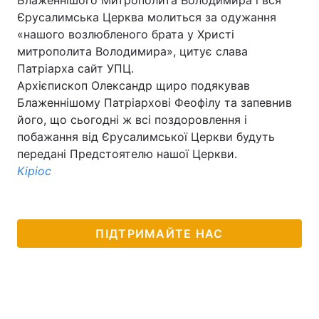
Блаженнішого Митрополита Володимира і вся
Єрусалимська Церква молиться за одужання
«нашого возлюбленого брата у Христі
митрополита Володимира», цитує слава
Головна
Війна
Патріарха сайт УПЦ.
Архієпископ Олександр щиро подякував
Україна
Політика
Блаженнішому Патріархові Феофілу та запевнив
його, що сьогодні ж всі поздоровлення і
Економіка
Світ
побажання від Єрусалимської Церкви будуть
передані Предстоятелю нашої Церкви.
Спорт
Наука
Кіріос
Техно і зв'язок
Лайт
Зброя
Інциденти
ПІДТРИМАЙТЕ НАС
Здоров'я
Туризм
Цікавинки
Погода
Екологія
Регіони