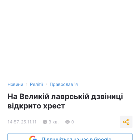
Тема оформлення
›
›
Новини
Релігії
Православ`я
На Великій лаврській дзвіниці
відкрито хрест
14:57, 25.11.11
3 хв.
0
Підпишіться на нас в Google