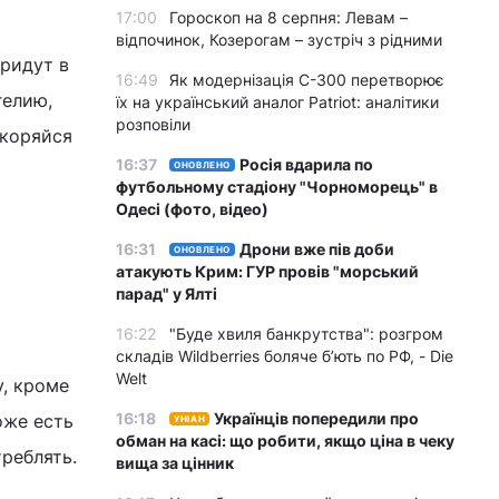
17:00
Гороскоп на 8 серпня: Левам –
відпочинок, Козерогам – зустріч з рідними
придут в
16:49
Як модернізація С-300 перетворює
гелию,
їх на український аналог Patriot: аналітики
розповіли
окоряйся
16:37
Росія вдарила по
ОНОВЛЕНО
футбольному стадіону "Чорноморець" в
Одесі (фото, відео)
16:31
Дрони вже пів доби
ОНОВЛЕНО
атакують Крим: ГУР провів "морський
парад" у Ялті
16:22
"Буде хвиля банкрутства": розгром
складів Wildberries боляче бʼють по РФ, - Die
Welt
у, кроме
16:18
Українців попередили про
оже есть
УНІАН
обман на касі: що робити, якщо ціна в чеку
реблять.
вища за цінник