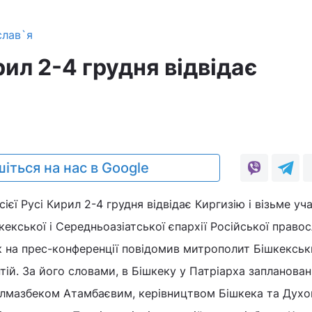
слав`я
ил 2-4 грудня відвідає
іться на нас в Google
ієї Русі Кирил 2-4 грудня відвідає Киргизію і візьме уч
кекської і Середньоазіатської єпархії Російської правос
к на прес-конференції повідомив митрополит Бішкекськ
ій. За його словами, в Бішкеку у Патріарха заплановані
лмазбеком Атамбаєвим, керівництвом Бішкека та Духо