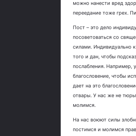
можно нанести вред здор
переедание тоже грех. Пи
Пост – это дело индивиду
посоветоваться со свяще
силами. Индивидуально к
того и дан, чтобы подсказ
послабления. Например, 
благословение, чтобы ис
дает на это благословен
отвары. У нас же не тюрь
молимся.
На нас воюют силы злобн
постимся и молимся прав