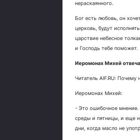
нераскаянного.
Бог есть любовь, он хоче
церковь, будут исполнят
царствие небесное толкае
и Господь тебе поможет.
Иеромонах Михей отвеча
Читатель AIF.RU: Почему 
Иеромонах Михей:
- Это ошибочное мнение.
среды и пятницы, и еще 
дни, когда масло не упот