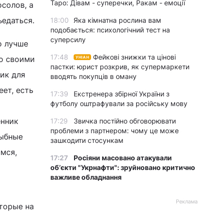
Таро: Дівам - суперечки, Ракам - емоції
солов, а
ъедаться.
18:00
Яка кімнатна рослина вам
подобається: психологічний тест на
суперсилу
о лучше
17:48
Фейкові знижки та цінові
со своими
УНІАН
пастки: юрист розкрив, як супермаркети
ик для
вводять покупців в оману
еет, есть
17:39
Екстренера збірної України з
футболу оштрафували за російську мову
енник
17:29
Звичка постійно обговорювати
проблеми з партнером: чому це може
рыбные
зашкодити стосункам
имся,
17:27
Росіяни масовано атакували
обʼєкти "Укрнафти": зруйновано критично
важливе обладнання
Реклама
торые на