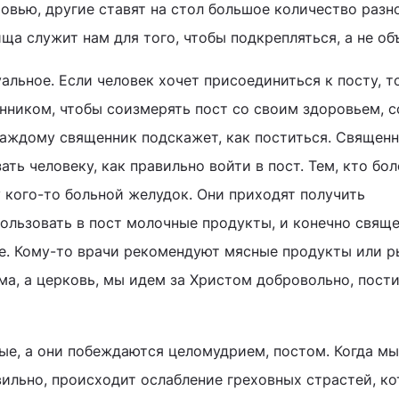
овью, другие ставят на стол большое количество разно
ща служит нам для того, чтобы подкрепляться, а не об
альное. Если человек хочет присоединиться к посту, т
нником, чтобы соизмерять пост со своим здоровьем, 
аждому священник подскажет, как поститься. Священн
ать человеку, как правильно войти в пост. Тем, кто бол
у кого-то больной желудок. Они приходят получить
пользовать в пост молочные продукты, и конечно свящ
ие. Кому-то врачи рекомендуют мясные продукты или 
ма, а церковь, мы идем за Христом добровольно, пост
ые, а они побеждаются целомудрием, постом. Когда мы
ильно, происходит ослабление греховных страстей, ко