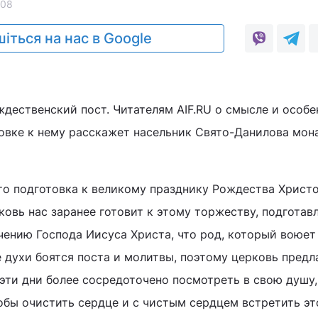
208
іться на нас в Google
ждественский пост. Читателям AIF.RU о смысле и особе
товке к нему расскажет насельник Свято-Данилова мон
то подготовка к великому празднику Рождества Христо
ковь нас заранее готовит к этому торжеству, подготав
чению Господа Иисуса Христа, что род, который воюет
 духи боятся поста и молитвы, поэтому церковь предл
ти дни более сосредоточено посмотреть в свою душу
тобы очистить сердце и с чистым сердцем встретить эт