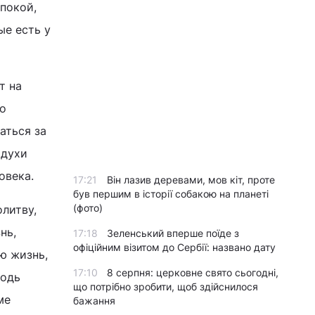
 покой,
ые есть у
т на
до
аться за
 духи
овека.
17:21
Він лазив деревами, мов кіт, проте
був першим в історії собакою на планеті
(фото)
литву,
нь,
17:18
Зеленський вперше поїде з
офіційним візитом до Сербії: названо дату
ю жизнь,
17:10
8 серпня: церковне свято сьогодні,
подь
що потрібно зробити, щоб здійснилося
ме
бажання