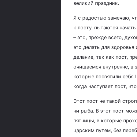
великий праздник.
Я с радостью замечаю, ч
к посту, пытаются начать
– это, прежде всего, дух
это делать для здоровья 
делание, так как пост, п
очищаемся внутренне, в 
которые посвятили себя 
когда наступает пост, чт
Этот пост не такой строг
ни рыба. В этот пост мож
пятницы, в которые прох
царским путем, без пере