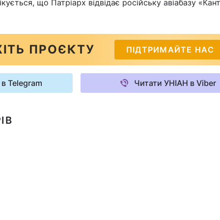
кується, що Патріарх відвідає російську авіабазу «Кант
ІТЬ ПРОЄКТУ
ПІДТРИМАЙТЕ НАС
 в Telegram
Читати УНІАН в Viber
ІВ