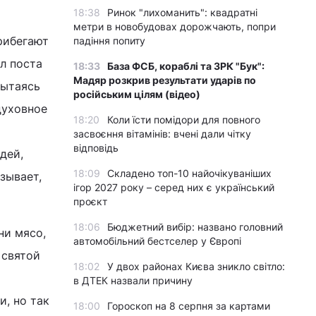
18:38
Ринок "лихоманить": квадратні
метри в новобудовах дорожчають, попри
рибегают
падіння попиту
л поста
18:33
База ФСБ, кораблі та ЗРК "Бук":
Мадяр розкрив результати ударів по
пытаясь
російським цілям (відео)
духовное
18:20
Коли їсти помідори для повного
засвоєння вітамінів: вчені дали чітку
відповідь
дей,
18:09
Складено топ-10 найочікуваніших
зывает,
ігор 2027 року – серед них є український
проєкт
18:06
Бюджетний вибір: названо головний
ни мясо,
автомобільний бестселер у Європі
 святой
18:02
У двох районах Києва зникло світло:
в ДТЕК назвали причину
и, но так
18:00
Гороскоп на 8 серпня за картами