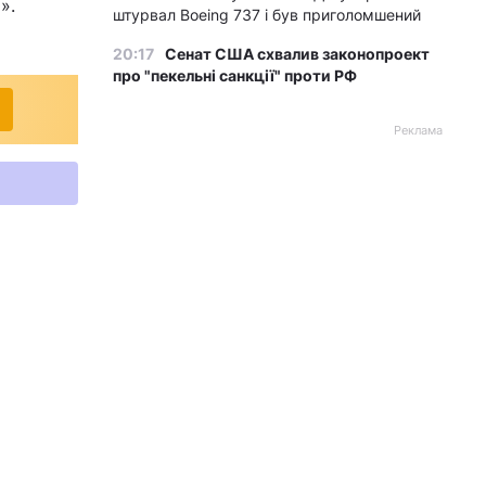
».
штурвал Boeing 737 і був приголомшений
20:17
Сенат США схвалив законопроект
про "пекельні санкції" проти РФ
Реклама