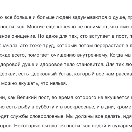
то все больше и больше людей задумываются о душе, п
 поститься. Многие еще конечно не понимают, что смыс
овное очищение. Но даже для тех, кто вступает в пост, 
сначала, это тоже труд, который потом перерастает в 
режде всего, помогает очищению внутреннему. Когда мы
здоровой душе и здоровое тело становится. Для тех лю
Церкви, есть Церковный Устав, который все нам расска
о можно вкушать, что нельзя.
ий, как Великий пост, во время которого не вкушается 
но есть рыбу в субботу и в воскресенье, и в дни, кроме
одят службы словословные. Мы должны все делать, идя
боров. Некоторые пытаются поститься водой и сухарям