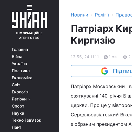
›
›
Новини
Релігії
Право
Патріарх Кир
ІНФОРМАЦІЙНЕ
Киргизію
АГЕНТСТВО
Головна
Війна
13:55, 24.11.11
1 хв.
2
Україна
Підпиш
Політика
Економіка
Світ
Патріарх Московський і вс
Екологія
святкуванні 140-річчя Біш
Регіони
церкви. Про це у вівторо
Спорт
Наука
Середньоазіатський Вікент
Техно і зв'язок
з обраним президентом А
Лайт