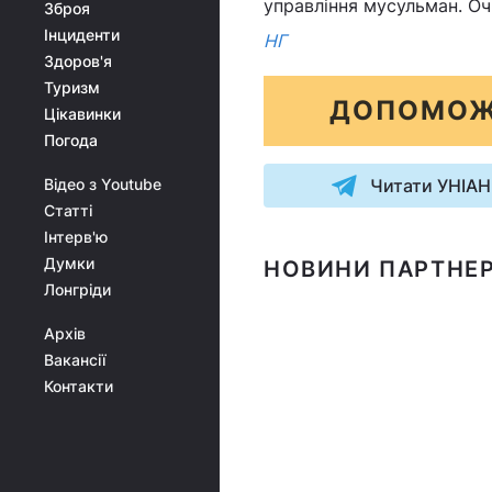
управління мусульман. Очі
Зброя
Інциденти
НГ
Здоров'я
Туризм
ДОПОМОЖ
Цікавинки
Погода
Відео з Youtube
Читати УНІАН
Статті
Інтерв'ю
Думки
НОВИНИ ПАРТНЕР
Лонгріди
Архів
Вакансії
Контакти