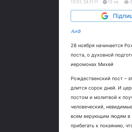
13:51, 24.11.11
12 хв.
Підпиш
АиФ
28 ноября начинается Ро
поста, о духовной подго
иеромонах Михей
Рождественский пост – э
длится сорок дней. И цер
постом и молитвой к поу
человеческий, невидимые
всем верующим людям в э
прибегать к покаянию, ч