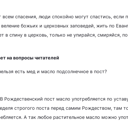
т всем спасения, люди спокойно могут спастись, если 
ь веление божьих и церковных заповедей, жить по Еван
т в спину в церковь, только не упирайся, смиряйся, п
ет на вопросы читателей
нельзя есть мед и масло подсолнечное в пост?
 В Рождественский пост масло употребляется по устав
неделя строгого поста перед самим Рождеством, там т
ребляется. А так любое растительное масло можно упот