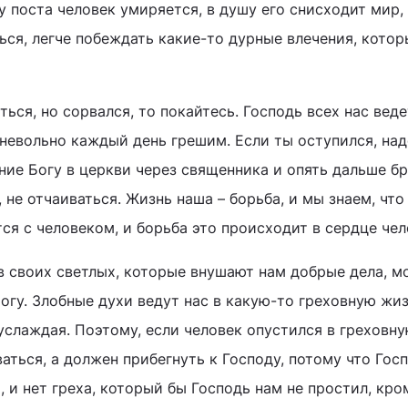
у поста человек умиряется, в душу его снисходит мир,
ься, легче побеждать какие-то дурные влечения, котор
ться, но сорвался, то покайтесь. Господь всех нас веде
-невольно каждый день грешим. Если ты оступился, на
ние Богу в церкви через священника и опять дальше бр
, не отчаиваться. Жизнь наша – борьба, и мы знаем, что
ся с человеком, и борьба это происходит в сердце чел
в своих светлых, которые внушают нам добрые дела, мо
Богу. Злобные духи ведут нас в какую-то греховную жиз
услаждая. Поэтому, если человек опустился в греховну
аться, а должен прибегнуть к Господу, потому что Гос
, и нет греха, который бы Господь нам не простил, кро