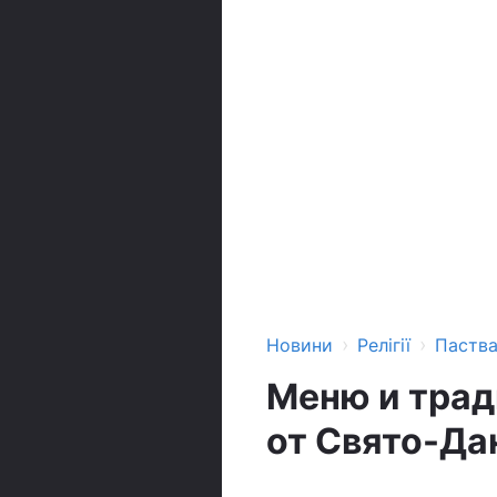
›
›
Новини
Релігії
Паств
Меню и трад
от Свято-Да