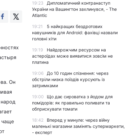
19:23
Дипломатичний контранаступ
України на Вашингтон захлинувся, - The
Atlantic
19:21
5 найкращих бездротових
навушників для Android: фахівці назвали
головні хіти
нностях
19:19
Найдорожчим ресурсом на
астероїдах може виявитися зовсім не
астыря
платина
19:06
До 10 годин спізнення: через
обстріли низка поїздів курсують із
ва. Он
затримками
ливая
19:00
Що дає сироватка з йодом для
 народ
помідорів: як правильно поливати та
обприскувати томати
агает
18:42
Вперед у минуле: через війну
, чаще
маленькі магазини замінять супермаркети,
от
- експерт