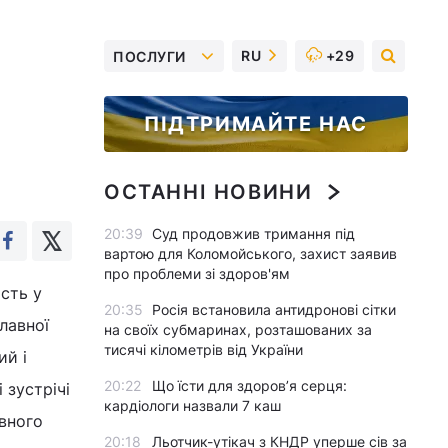
RU
+29
ПОСЛУГИ
ПІДТРИМАЙТЕ НАС
ОСТАННІ НОВИНИ
20:39
Суд продовжив тримання під
вартою для Коломойського, захист заявив
про проблеми зі здоров'ям
асть у
20:35
Росія встановила антидронові сітки
лавної
на своїх субмаринах, розташованих за
тисячі кілометрів від України
ий і
20:22
Що їсти для здоров’я серця:
 зустрічі
кардіологи назвали 7 каш
вного
20:18
Льотчик-утікач з КНДР уперше сів за