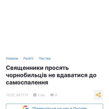
›
›
Новини
Релігії
Паства
Священники просять
чорнобильців не вдаватися до
самоспалення
12:37, 24.11.11
2 хв.
9
Підпишіться на нас в Google