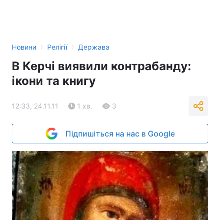
›
›
Новини
Релігії
Держава
В Керчі виявили контрабанду:
ікони та книгу
12:33, 24.11.11
1 хв.
3
Підпишіться на нас в Google