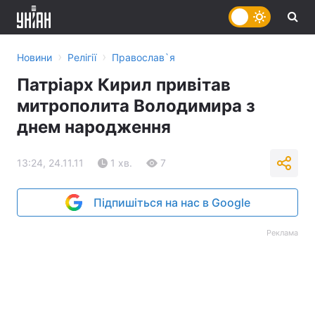
›
›
Новини
Релігії
Православ`я
Патріарх Кирил привітав
митрополита Володимира з
днем народження
13:24, 24.11.11
1 хв.
7
Підпишіться на нас в Google
Реклама