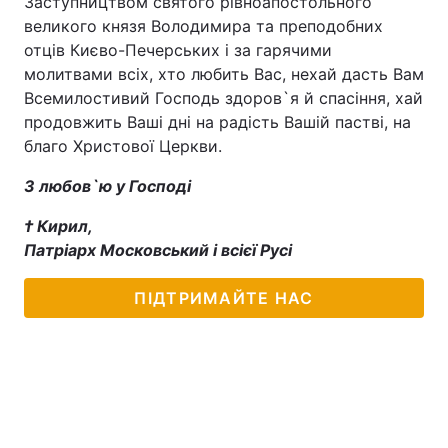
Заступництвом святого рівноапостольного
великого князя Володимира та преподобних
Лонгріди
отців Києво-Печерських і за гарячими
молитвами всіх, хто любить Вас, нехай дасть Вам
Відео з Youtube
Статті
Всемилостивий Господь здоров`я й спасіння, хай
продовжить Ваші дні на радість Вашій пастві, на
Інтерв'ю
Думки
благо Христової Церкви.
Архів
Вакансії
З любов`ю у Господі
† Кирил,
Контакти
Патріарх Московський і всієї Русі
Послуги
ПІДТРИМАЙТЕ НАС