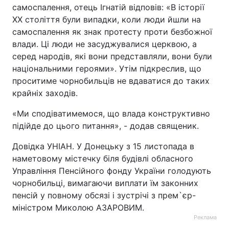
самоспалення, отець Ігнатій відповів: «В історії
ХХ століття були випадки, коли люди йшли на
самоспалення як знак протесту проти безбожної
влади. Ці люди не засуджувалися церквою, а
серед народів, які вони представляли, вони були
національними героями». Утім підкреслив, що
проситиме чорнобильців не вдаватися до таких
крайніх заходів.
«Ми сподіватимемося, що влада конструктивно
підійде до цього питання», - додав священик.
Довідка УНІАН. У Донецьку з 15 листопада в
наметовому містечку біля будівлі обласного
Управління Пенсійного фонду України голодують
чорнобильці, вимагаючи виплати їм законних
пенсій у повному обсязі і зустрічі з прем`єр-
міністром Миколою АЗАРОВИМ.
Реклама