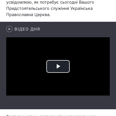
усвідомлюю, як потребує сьогодні Вашого
Предстоятельського служіння Українська
Православна Церква.
Головна
Війна
ВІДЕО ДНЯ
Україна
Політика
Економіка
Світ
Спорт
Наука
Техно і зв'язок
Лайт
Play
Зброя
Інциденти
Video
Здоров'я
Туризм
Цікавинки
Погода
Екологія
Регіони