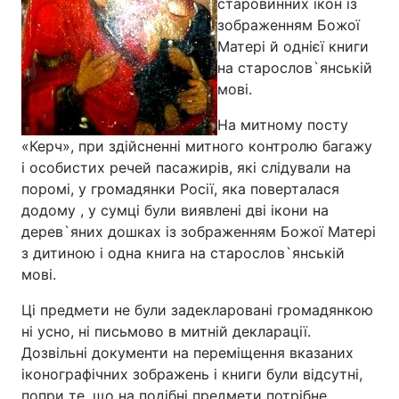
старовинних ікон із
зображенням Божої
Матері й однієї книги
на старослов`янській
мові.
На митному посту
«Керч», при здійсненні митного контролю багажу
і особистих речей пасажирів, які слідували на
поромі, у громадянки Росії, яка поверталася
додому , у сумці були виявлені дві ікони на
дерев`яних дошках із зображенням Божої Матері
з дитиною і одна книга на старослов`янській
мові.
Ці предмети не були задекларовані громадянкою
ні усно, ні письмово в митній декларації.
Дозвільні документи на переміщення вказаних
іконографічних зображень і книги були відсутні,
попри те, що на подібні предмети потрібне