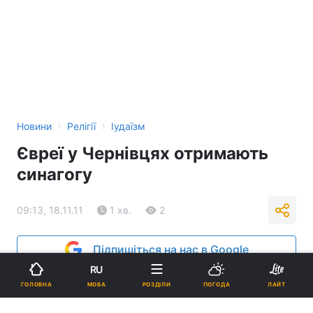
›
›
Новини
Релігії
Іудаїзм
Євреї у Чернівцях отримають
синагогу
09:13, 18.11.11
1 хв.
2
Підпишіться на нас в Google
RU
МОВА
ГОЛОВНА
РОЗДІЛИ
ПОГОДА
ЛАЙТ