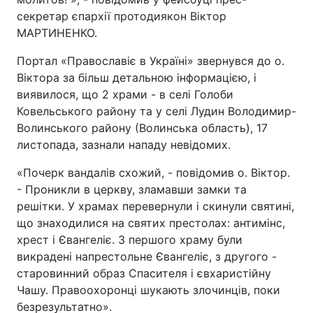
секретар єпархії протодиякон Віктор
МАРТИНЕНКО.
Портал «Православіє в Україні» звернувся до о.
Віктора за більш детальною інформацією, і
виявилося, що 2 храми - в селі Голоби
Ковельського району та у селі Лудин Володимир-
Волинського району (Волинська область), 17
листопада, зазнали нападу невідомих.
«Почерк вандалів схожий, - повідомив о. Віктор.
- Проникли в церкву, зламавши замки та
решітки. У храмах перевернули і скинули святині,
що знаходилися на святих престолах: антимінс,
хрест і Євангеліє. З першого храму були
викрадені напрестольне Євангеліє, з другого -
старовинний образ Спасителя і євхаристійну
Чашу. Правоохоронці шукають злочинців, поки
безрезультатно».