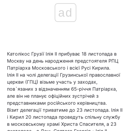
ad
Католікос Грузії Ілія II прибуває 18 листопада в
Москву на день народження предстоятеля РПЦ
Патріарха Московського і всієї Русі Кирила.
Ілія II на чолі делегації Грузинської православної
церкви (ГПЦ) візьме участь у заходах,
пов`язаних з відзначенням 65-річчя Патріарха,
але він не планує офіційних зустрічей з
представниками російського керівництва.
Візит делегації триватиме до 23 листопада. Ілія II
і Кирил 20 листопада проведуть спільну службу
в московському храмі Христа Спасителя, а 23