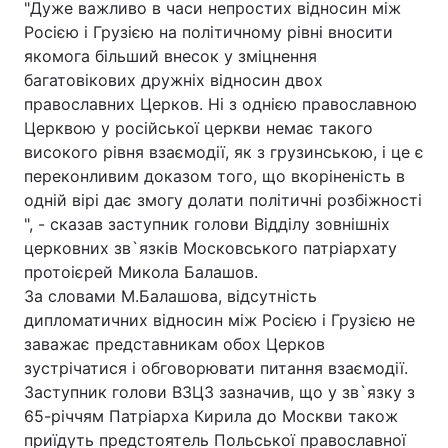
"Дуже важливо в часи непростих відносин між
Росією і Грузією на політичному рівні вносити
Лонгріди
якомога більший внесок у зміцнення
багатовікових дружніх відносин двох
Відео з Youtube
Статті
православних Церков. Ні з однією православною
Церквою у російської церкви немає такого
Інтерв'ю
Думки
високого рівня взаємодії, як з грузинською, і це є
переконливим доказом того, що вкоріненість в
Архів
Вакансії
одній вірі дає змогу долати політичні розбіжності
", - сказав заступник голови Відділу зовнішніх
Контакти
церковних зв`язків Московського патріархату
Послуги
протоієрей Микола Балашов.
За словами М.Балашова, відсутність
дипломатичних відносин між Росією і Грузією не
заважає представникам обох Церков
зустрічатися і обговорювати питання взаємодії.
Заступник голови ВЗЦЗ зазначив, що у зв`язку з
65-річчям Патріарха Кирила до Москви також
приїдуть предстоятель Польської православної