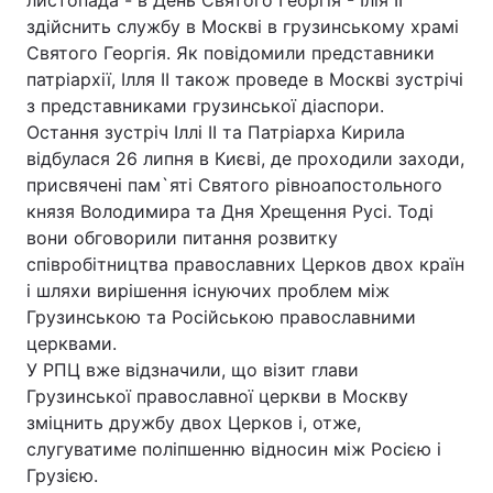
листопада - в День Святого Георгія - Ілія II
здійснить службу в Москві в грузинському храмі
Святого Георгія. Як повідомили представники
патріархії, Ілля II також проведе в Москві зустрічі
Головна
Війна
з представниками грузинської діаспори.
Остання зустріч Іллі II та Патріарха Кирила
Україна
Політика
відбулася 26 липня в Києві, де проходили заходи,
присвячені пам`яті Святого рівноапостольного
Економіка
Світ
князя Володимира та Дня Хрещення Русі. Тоді
вони обговорили питання розвитку
Спорт
Наука
співробітництва православних Церков двох країн
Техно і зв'язок
Лайт
і шляхи вирішення існуючих проблем між
Грузинською та Російською православними
Зброя
Інциденти
церквами.
У РПЦ вже відзначили, що візит глави
Здоров'я
Туризм
Грузинської православної церкви в Москву
зміцнить дружбу двох Церков і, отже,
Цікавинки
Погода
слугуватиме поліпшенню відносин між Росією і
Грузією.
Екологія
Регіони