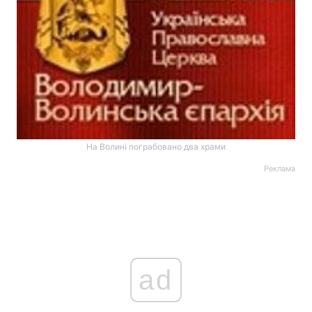
На Волині пограбовано два храми
Реклама
ad