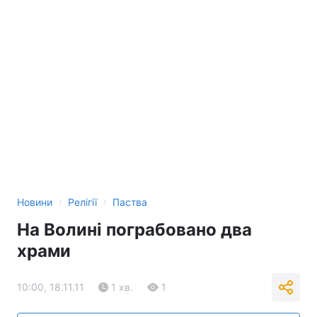
›
›
Новини
Релігії
Паства
На Волині пограбовано два
храми
10:00, 18.11.11
1 хв.
1