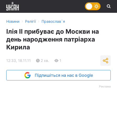
›
›
Новини
Релігії
Православ`я
Ілія II прибуває до Москви на
день народження патріарха
Кирила
12:33, 18.11.11
2 хв.
1
Підпишіться на нас в Google
Реклама