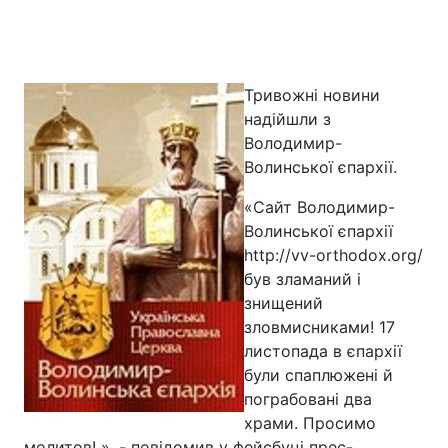
Тривожні новини
надійшли з
Володимир-
Волинської єпархії.
«Сайт Володимир-
Волинської єпархії
http://vv-orthodox.org/
був зламаний і
знищений
зловмисниками! 17
листопада в єпархії
були спаплюжені й
пограбовані два
храми. Просимо
молитов! », - повідомив у фейсбуці прес-