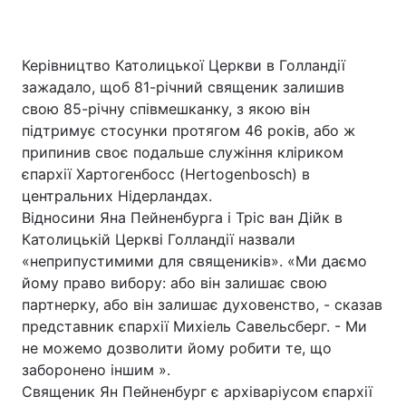
Керівництво Католицької Церкви в Голландії
зажадало, щоб 81-річний священик залишив
свою 85-річну співмешканку, з якою він
підтримує стосунки протягом 46 років, або ж
припинив своє подальше служіння кліриком
єпархії Хартогенбосс (Hertogenbosch) в
центральних Нідерландах.
Відносини Яна Пейненбурга і Тріс ван Дійк в
Католицькій Церкві Голландії назвали
«неприпустимими для священиків». «Ми даємо
йому право вибору: або він залишає свою
партнерку, або він залишає духовенство, - сказав
представник єпархії Михіель Савельсберг. - Ми
не можемо дозволити йому робити те, що
заборонено іншим ».
Священик Ян Пейненбург є архіваріусом єпархії