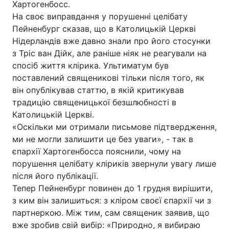
Хартогенбосс.
На своє виправдання у порушенні целібату
Пейненбург сказав, що в Католицькій Церкві
Нідерландів вже давно знали про його стосунки
з Тріс ван Дійк, але раніше ніяк не реагували на
спосіб життя клірика. Ультиматум був
поставлений священикові тільки після того, як
він опублікував статтю, в якій критикував
традицію священицької безшлюбності в
Католицькій Церкві.
«Оскільки ми отримали письмове підтвердження,
ми не могли залишити це без уваги», - так в
єпархії Хартогенбосса пояснили, чому на
порушення целібату кліриків звернули увагу лише
після його публікації.
Тепер Пейненбург повинен до 1 грудня вирішити,
з ким він залишиться: з кліром своєї єпархії чи з
партнеркою. Між тим, сам священик заявив, що
вже зробив свій вибір: «Природно, я вибираю