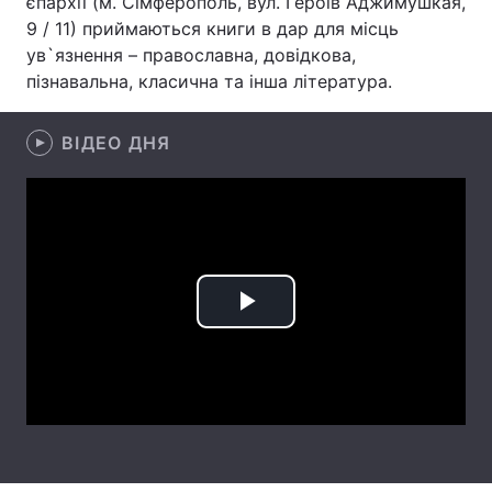
єпархії (м. Сімферополь, вул. Героїв Аджимушкая,
9 / 11) приймаються книги в дар для місць
ув`язнення – православна, довідкова,
пізнавальна, класична та інша література.
Головна
Війна
ВІДЕО ДНЯ
Україна
Політика
Економіка
Світ
Спорт
Наука
Техно і зв'язок
Лайт
Play
Зброя
Інциденти
Video
Здоров'я
Туризм
Цікавинки
Погода
Екологія
Регіони