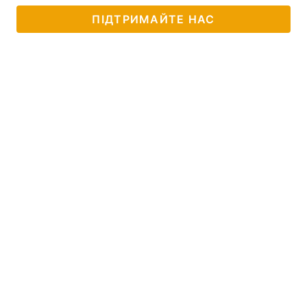
ПІДТРИМАЙТЕ НАС
Лонгріди
Відео з Youtube
Статті
Інтерв'ю
Думки
Архів
Вакансії
Контакти
Послуги