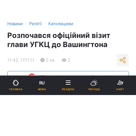
›
›
Новини
Релігії
Католицизм
Розпочався офіційний візит
глави УГКЦ до Вашингтона
11:42, 17.11.11
2 хв.
2
Підпишіться на нас в Google
RU
МОВА
ГОЛОВНА
РОЗДІЛИ
ПОГОДА
ЛАЙТ
Реклама