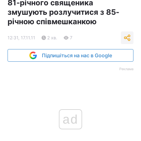
81-річного священика
змушують розлучитися з 85-
річною співмешканкою
12:31, 17.11.11
2 хв.
7
Підпишіться на нас в Google
Реклама
ad