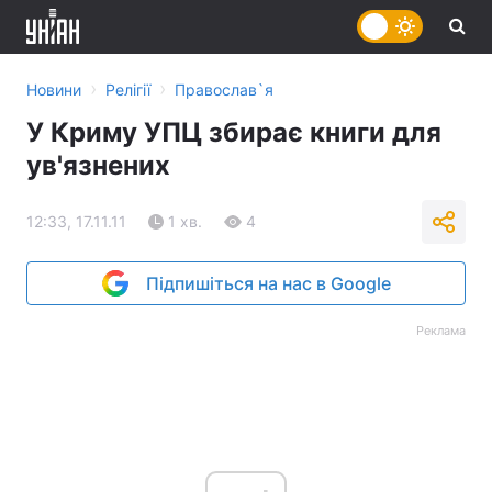
›
›
Новини
Релігії
Православ`я
У Криму УПЦ збирає книги для
ув'язнених
12:33, 17.11.11
1 хв.
4
Підпишіться на нас в Google
Реклама