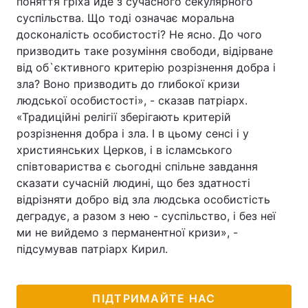
поняття гріха йде з сучасного секулярного
суспільства. Що тоді означає моральна
Лонгріди
досконалість особистості? Не ясно. До чого
призводить таке розуміння свободи, відірване
Відео з Youtube
Статті
від об`єктивного критерію розрізнення добра і
зла? Воно призводить до глибокої кризи
Інтерв'ю
Думки
людської особистості», - сказав патріарх.
«Традиційні релігії зберігають критерій
Архів
Вакансії
розрізнення добра і зла. І в цьому сенсі і у
християнських Церков, і в ісламського
Контакти
співтовариства є сьогодні спільне завдання
сказати сучасній людині, що без здатності
Послуги
відрізняти добро від зла людська особистість
деградує, а разом з нею - суспільство, і без неї
ми не вийдемо з перманентної кризи», -
підсумував патріарх Кирил.
ПІДТРИМАЙТЕ НАС