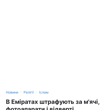
›
›
Новини
Релігії
Іслам
В Еміратах штрафують за м'ячі,
фотоапарати і відверті