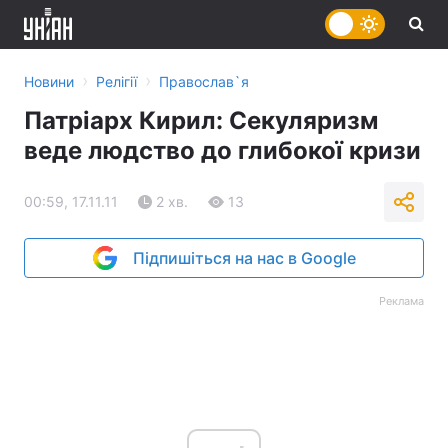
›
›
Новини
Релігії
Православ`я
Патріарх Кирил: Секуляризм
веде людство до глибокої кризи
00:59, 17.11.11
2 хв.
13
Підпишіться на нас в Google
Реклама