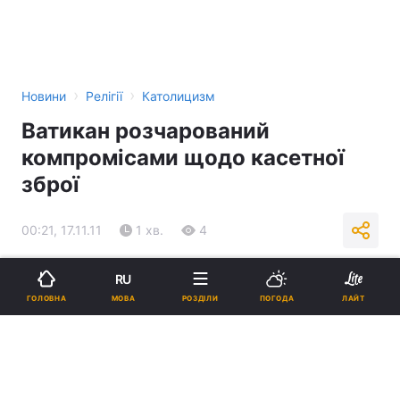
›
›
Новини
Релігії
Католицизм
Ватикан розчарований
компромісами щодо касетної
зброї
00:21, 17.11.11
1 хв.
4
Підпишіться на нас в Google
RU
МОВА
ГОЛОВНА
РОЗДІЛИ
ПОГОДА
ЛАЙТ
Реклама