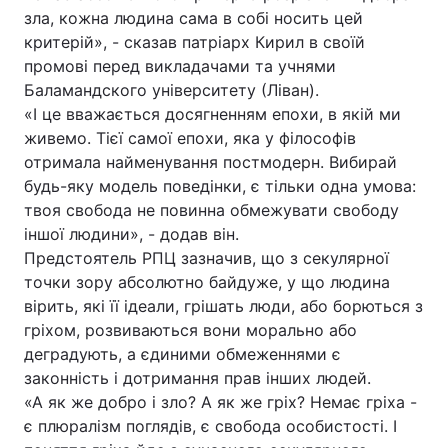
зла, кожна людина сама в собі носить цей
критерій», - сказав патріарх Кирил в своїй
промові перед викладачами та учнями
Головна
Війна
Баламандского університету (Ліван).
«І це вважається досягненням епохи, в якій ми
Україна
Політика
живемо. Тієї самої епохи, яка у філософів
отримала найменування постмодерн. Вибирай
Економіка
Світ
будь-яку модель поведінки, є тільки одна умова:
твоя свобода не повинна обмежувати свободу
Спорт
Наука
іншої людини», - додав він.
Предстоятель РПЦ зазначив, що з секулярної
Техно і зв'язок
Лайт
точки зору абсолютно байдуже, у що людина
вірить, які її ідеали, грішать люди, або борються з
Зброя
Інциденти
гріхом, розвиваються вони морально або
Здоров'я
Туризм
деградують, а єдиними обмеженнями є
законність і дотримання прав інших людей.
Цікавинки
Погода
«А як же добро і зло? А як же гріх? Немає гріха -
є плюралізм поглядів, є свобода особистості. І
Екологія
Регіони