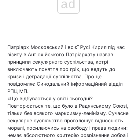
ad
Патріарх Московський і всієї Русі Кирил під час
візиту в Антіохійського Патріархату назвав
принципи секулярного суспільства, котрі
виключають поняття про гріх, що ведуть до
кризи і деградації суспільства. Про це
повідомляє Синодальний інформаційний відділ
РПЦ МП.
«Що відбувається у світі сьогодні?
Повторюється те, що було в Радянському Союзі,
тільки без всякого марксизму-ленінізму. Сучасне
секулярне суспільство проголошує відносність
моралі, посилаючись на свободу і права людини:
немає абсолютного критерію розрізнення добра і