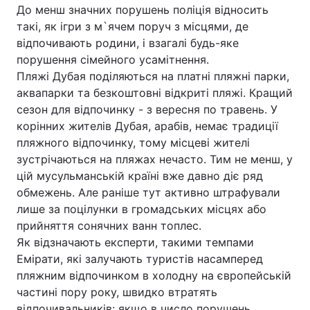
До менш значних порушень поліція відносить
такі, як ігри з м`ячем поруч з місцями, де
відпочивають родини, і взагалі будь-яке
порушення сімейного усамітнення.
Пляжі Дубая поділяються на платні пляжні парки,
аквапарки та безкоштовні відкриті пляжі. Кращий
сезон для відпочинку - з вересня по травень. У
корінних жителів Дубая, арабів, немає традиції
пляжного відпочинку, тому місцеві жителі
зустрічаються на пляжах нечасто. Тим не менш, у
цій мусульманській країні вже давно діє ряд
обмежень. Але раніше тут активно штрафували
лише за поцілунки в громадських місцях або
прийняття сонячних ванн топлес.
Як відзначають експерти, такими темпами
Емірати, які залучають туристів насамперед
пляжним відпочинком в холодну на європейській
частині пору року, швидко втратять
відпочивальників: якщо в число порушень