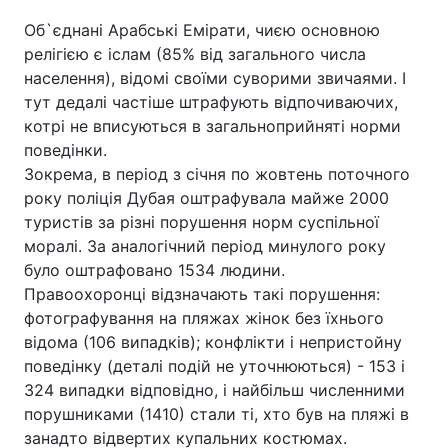
Об`єднані Арабські Емірати, чиєю основною
релігією є іслам (85% від загального числа
населення), відомі своїми суворими звичаями. І
тут дедалі частіше штрафують відпочиваючих,
котрі не вписуються в загальноприйняті норми
поведінки.
Зокрема, в період з січня по жовтень поточного
року поліція Дубая оштрафувала майже 2000
туристів за різні порушення норм суспільної
моралі. За аналогічний період минулого року
було оштрафовано 1534 людини.
Правоохоронці відзначають такі порушення:
фотографування на пляжах жінок без їхнього
відома (106 випадків); конфлікти і непристойну
поведінку (деталі подій не уточнюються) - 153 і
324 випадки відповідно, і найбільш численними
порушниками (1410) стали ті, хто був на пляжі в
занадто відвертих купальних костюмах.