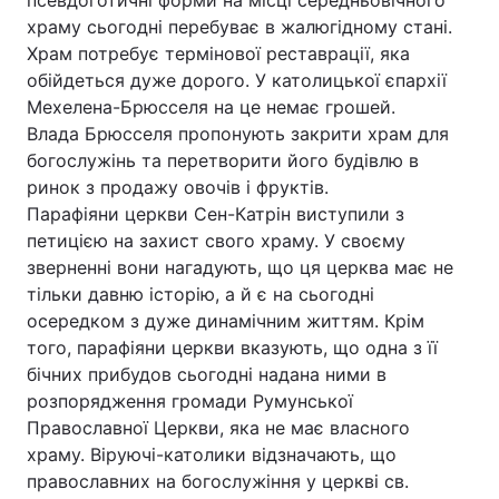
псевдоготичні форми на місці середньовічного
храму сьогодні перебуває в жалюгідному стані.
Храм потребує термінової реставрації, яка
обійдеться дуже дорого. У католицької єпархії
Мехелена-Брюсселя на це немає грошей.
Влада Брюсселя пропонують закрити храм для
богослужінь та перетворити його будівлю в
ринок з продажу овочів і фруктів.
Парафіяни церкви Сен-Катрін виступили з
петицією на захист свого храму. У своєму
зверненні вони нагадують, що ця церква має не
тільки давню історію, а й є на сьогодні
осередком з дуже динамічним життям. Крім
того, парафіяни церкви вказують, що одна з її
бічних прибудов сьогодні надана ними в
розпорядження громади Румунської
Православної Церкви, яка не має власного
храму. Віруючі-католики відзначають, що
православних на богослужіння у церкві св.