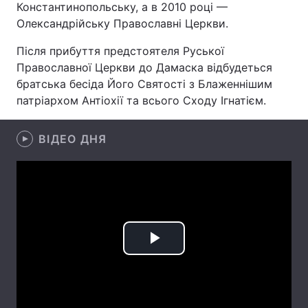
Константинопольську, а в 2010 році —
Олександрійську Православні Церкви.
Лонгріди
Після прибуття предстоятеля Руської
Відео з Youtube
Статті
Православної Церкви до Дамаска відбудеться
братська бесіда Його Святості з Блаженнішим
Інтерв'ю
Думки
патріархом Антіохії та всього Сходу Ігнатієм.
Архів
Вакансії
ВІДЕО ДНЯ
Контакти
Послуги
Play
Video