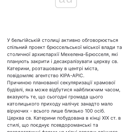
У бельгійській столиці активно обговорюється
спільний проект брюссельської міської влади та
столичної архиєпархії Мехелена-Брюсселя, які
планують закрити і десакралізувати церкву св.
Катерини, розташовану в центрі міста,
повідомляє агентство KIPA-APIC.
Причиною планованої секуляризації храмової
будівлі, яка може відбутися найближчим часом,
вказують те, що сьогодні громада цього
католицького приходу налічує занадто мало
віруючих - всього лише близько 100 осіб.
Церква св. Катерини побудована в кінці XIX ст. в
стилі, що поєднує псевдороманські та