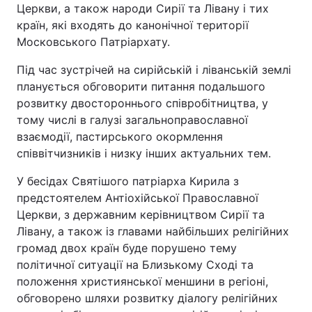
Церкви, а також народи Сирії та Лівану і тих
країн, які входять до канонічної території
Московського Патріархату.
Під час зустрічей на сирійській і ліванській землі
планується обговорити питання подальшого
розвитку двостороннього співробітництва, у
тому числі в галузі загальноправославної
взаємодії, пастирського окормлення
співвітчизників і низку інших актуальних тем.
У бесідах Святішого патріарха Кирила з
предстоятелем Антіохійської Православної
Церкви, з державним керівництвом Сирії та
Лівану, а також із главами найбільших релігійних
громад двох країн буде порушено тему
політичної ситуації на Близькому Сході та
положення християнської меншини в регіоні,
обговорено шляхи розвитку діалогу релігійних