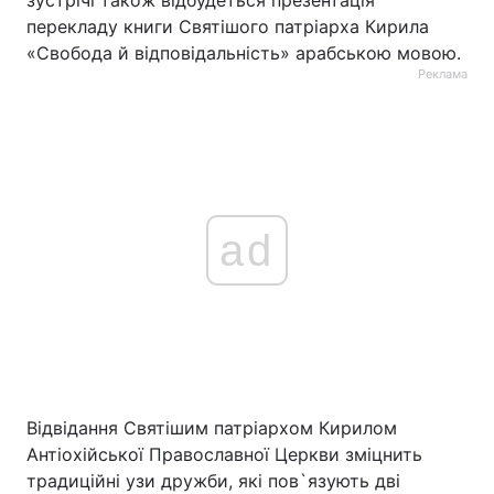
зустрічі також відбудеться презентація
перекладу книги Святішого патріарха Кирила
«Свобода й відповідальність» арабською мовою.
Реклама
ad
Відвідання Святішим патріархом Кирилом
Антіохійської Православної Церкви зміцнить
традиційні узи дружби, які пов`язують дві