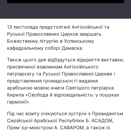
Тема оформлення
13 листопада предстоятелі Антіохійської та
Руської Православних Церков звершать
Божественну літургію в Успенському
кафедральному соборі Дамаска.
Також цього дня відбудуться відкриття виставки,
присвяченої взаєминам Антіохійського
патріархату та Руської Православної Церкви і
представлення громадськості видання
арабською мовою книги Святішого патріарха
Кирила «Свобода й відповідальність: у пошуках
гармонії».
Під час візиту очікуються зустрічі з Президентом
Сирійської Арабської Республіки Б. АСАДОМ,
Прем`єр-міністром А. САФАРОМ, а також із