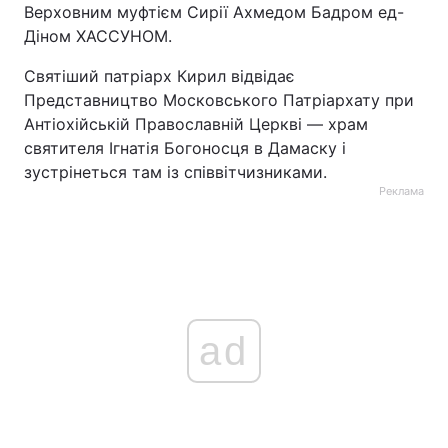
Верховним муфтієм Сирії Ахмедом Бадром ед-
Діном ХАССУНОМ.
Святіший патріарх Кирил відвідає
Представництво Московського Патріархату при
Антіохійській Православній Церкві — храм
святителя Ігнатія Богоносця в Дамаску і
зустрінеться там із співвітчизниками.
Реклама
ad