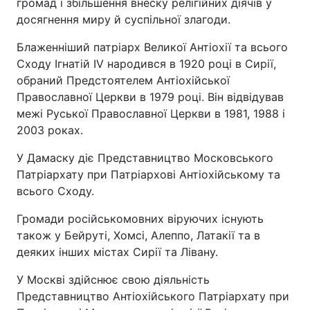
громад і збільшення внеску релігійних діячів у
досягнення миру й суспільної злагоди.
Блаженніший патріарх Великої Антіохії та всього
Сходу Ігнатій IV народився в 1920 році в Сирії,
обраний Предстоятелем Антіохійської
Православної Церкви в 1979 році. Він відвідував
межі Руської Православної Церкви в 1981, 1988 і
2003 роках.
У Дамаску діє Представництво Московського
Патріархату при Патріархові Антіохійському та
всього Сходу.
Громади російськомовних віруючих існують
також у Бейруті, Хомсі, Алеппо, Латакії та в
деяких інших містах Сирії та Лівану.
У Москві здійснює свою діяльність
Представництво Антіохійського Патріархату при