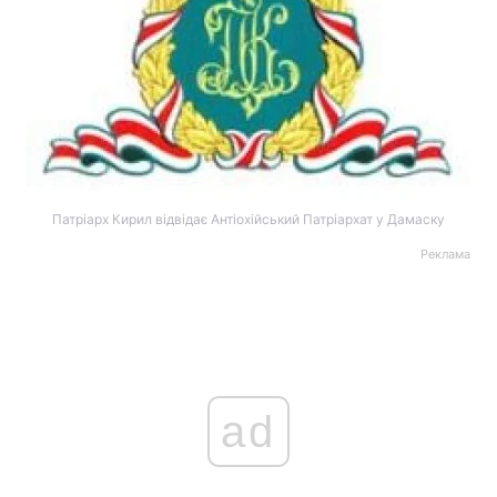
Патріарх Кирил відвідає Антіохійський Патріархат у Дамаску
Реклама
ad