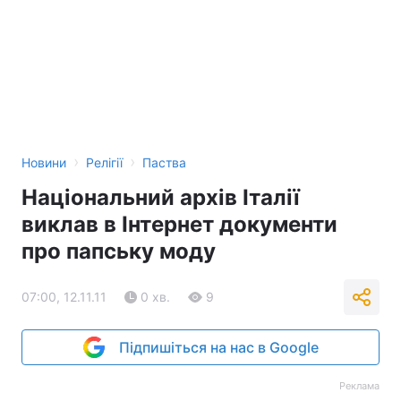
›
›
Новини
Релігії
Паства
Національний архів Італії
виклав в Інтернет документи
про папську моду
07:00, 12.11.11
0 хв.
9
Підпишіться на нас в Google
Реклама