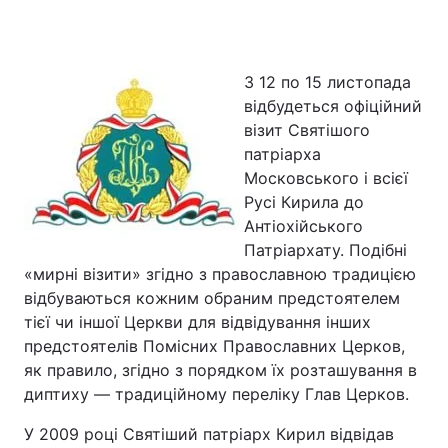
З 12 по 15 листопада
Головна
Війна
відбудеться офіційний
візит Святішого
Україна
Політика
патріарха
Економіка
Світ
Московського і всієї
Русі Кирила до
Спорт
Наука
Антіохійського
Патріархату. Подібні
Техно і зв'язок
Лайт
«мирні візити» згідно з православною традицією
відбуваються кожним обраним предстоятелем
Зброя
Інциденти
тієї чи іншої Церкви для відвідування інших
предстоятелів Помісних Православних Церков,
Здоров'я
Туризм
як правило, згідно з порядком їх розташування в
диптиху — традиційному переліку Глав Церков.
Цікавинки
Погода
У 2009 році Святіший патріарх Кирил відвідав
Екологія
Регіони