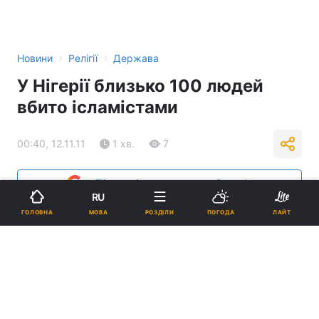
›
›
Новини
Релігії
Держава
У Нігерії близько 100 людей
вбито ісламістами
00:40, 12.11.11
1 хв.
7
Підпишіться на нас в Google
RU
МОВА
ГОЛОВНА
РОЗДІЛИ
ПОГОДА
ЛАЙТ
Реклама