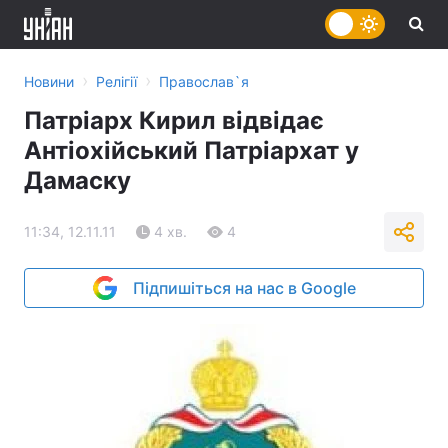
›
›
Новини
Релігії
Православ`я
Патріарх Кирил відвідає
Антіохійський Патріархат у
Дамаску
11:34, 12.11.11
4 хв.
4
Підпишіться на нас в Google