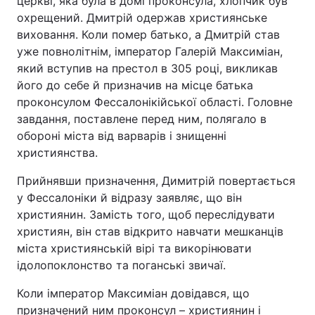
церкві, яка була в домі проконсула, хлопчик був
охрещений. Дмитрій одержав християнське
виховання. Коли помер батько, а Дмитрій став
уже повнолітнім, імператор Галерій Максиміан,
який вступив на престол в 305 році, викликав
його до себе й призначив на місце батька
проконсулом Фессалонікійської області. Головне
завдання, поставлене перед ним, полягало в
обороні міста від варварів і знищенні
християнства.
Прийнявши призначення, Димитрій повертається
у Фессалоніки й відразу заявляє, що він
християнин. Замість того, щоб переслідувати
християн, він став відкрито навчати мешканців
міста християнській вірі та викорінювати
ідолопоклонство та поганські звичаї.
Коли імператор Максиміан довідався, що
призначений ним проконсул – християнин і