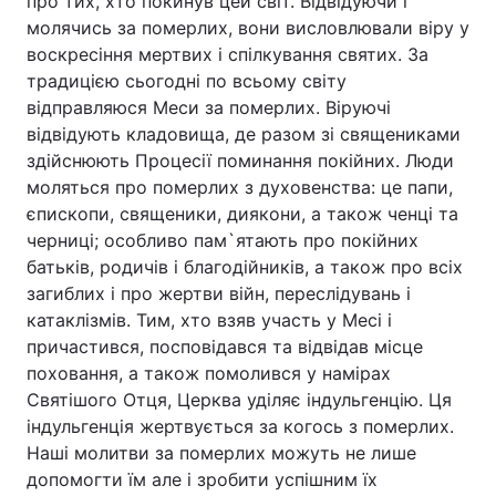
про тих, хто покинув цей світ. Відвідуючи і
молячись за померлих, вони висловлювали віру у
воскресіння мертвих і спілкування святих. За
традицією сьогодні по всьому світу
відправляюся Меси за померлих. Віруючі
відвідують кладовища, де разом зі священиками
здійснюють Процесії поминання покійних. Люди
моляться про померлих з духовенства: це папи,
єпископи, священики, диякони, а також ченці та
черниці; особливо пам`ятають про покійних
батьків, родичів і благодійників, а також про всіх
загиблих і про жертви війн, переслідувань і
катаклізмів. Тим, хто взяв участь у Месі і
причастився, посповідався та відвідав місце
поховання, а також помолився у намірах
Святішого Отця, Церква уділяє індульгенцію. Ця
індульгенція жертвується за когось з померлих.
Наші молитви за померлих можуть не лише
допомогти їм але і зробити успішним їх