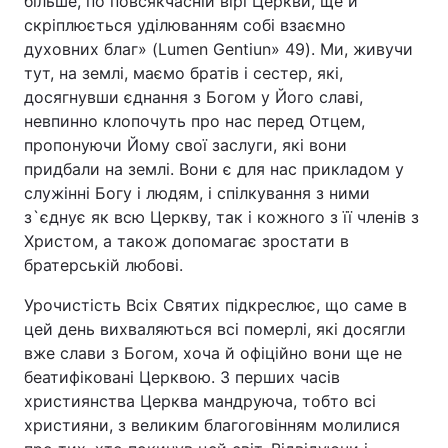
більше, по повсякчасній вірі Церкви, ще й
скріплюється уділюванням собі взаємно
духовних благ» (Lumen Gentiun» 49). Ми, живучи
тут, на землі, маємо братів і сестер, які,
досягнувши єднання з Богом у Його славі,
невпинно клопочуть про нас перед Отцем,
пропонуючи Йому свої заслуги, які вони
придбали на землі. Вони є для нас прикладом у
служінні Богу і людям, і спілкування з ними
з`єднує як всю Церкву, так і кожного з її членів з
Христом, а також допомагає зростати в
братерській любові.
Урочистість Всіх Святих підкреслює, що саме в
цей день вихваляються всі померлі, які досягли
вже слави з Богом, хоча й офіційно вони ще не
беатифіковані Церквою. З перших часів
християнства Церква мандруюча, тобто всі
християни, з великим благоговінням молилися