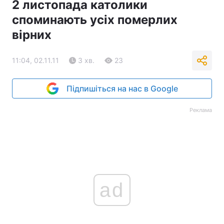
2 листопада католики
споминають усіх померлих
вірних
11:04, 02.11.11
3 хв.
23
Підпишіться на нас в Google
Реклама
ad