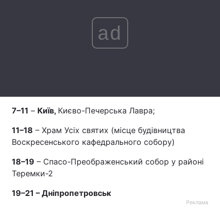
ad
Головна
Війна
Україна
Політика
Економіка
Світ
Спорт
Наука
7–11
–
Київ,
Києво-Печерська Лавра;
Техно і зв'язок
Лайт
11–18
– Храм Усіх святих (місце будівництва
Воскресенського кафедрального собору)
Зброя
Інциденти
18–19
– Спасо-Преображенський собор у районі
Здоров'я
Туризм
Теремки-2
19–21 – Дніпропетровськ
Цікавинки
Погода
Реклама
Екологія
Регіони