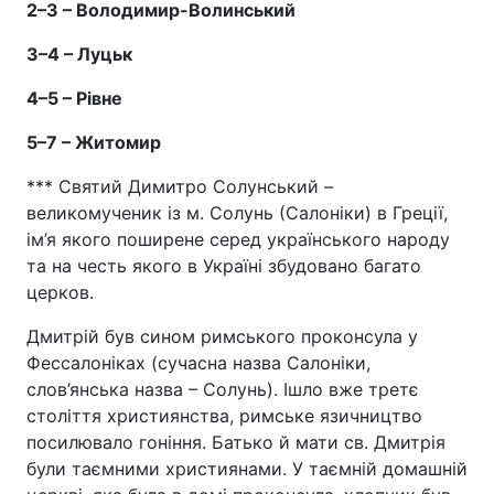
2–3 – Володимир-Волинський
3–4 – Луцьк
4–5 – Рівне
5–7 – Житомир
*** Святий Димитро Солунський –
великомученик із м. Солунь (Салоніки) в Греції,
ім’я якого поширене серед українського народу
та на честь якого в Україні збудовано багато
церков.
Дмитрій був сином римського проконсула у
Фессалоніках (сучасна назва Салоніки,
слов’янська назва – Солунь). Ішло вже третє
століття християнства, римське язичництво
посилювало гоніння. Батько й мати св. Дмитрія
були таємними християнами. У таємній домашній