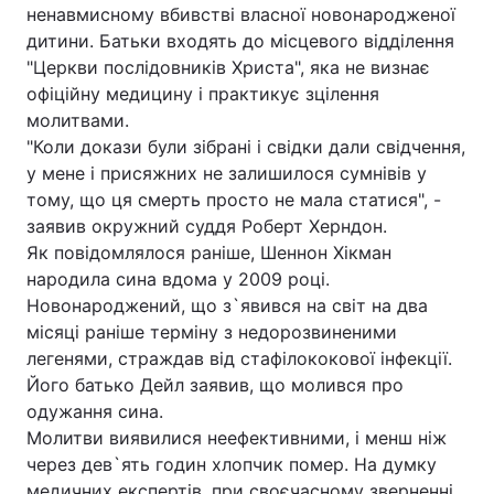
ненавмисному вбивстві власної новонародженої
дитини. Батьки входять до місцевого відділення
"Церкви послідовників Христа", яка не визнає
офіційну медицину і практикує зцілення
молитвами.
"Коли докази були зібрані і свідки дали свідчення,
у мене і присяжних не залишилося сумнівів у
тому, що ця смерть просто не мала статися", -
заявив окружний суддя Роберт Херндон.
Як повідомлялося раніше, Шеннон Хікман
народила сина вдома у 2009 році.
Новонароджений, що з`явився на світ на два
місяці раніше терміну з недорозвиненими
легенями, страждав від стафілококової інфекції.
Його батько Дейл заявив, що молився про
одужання сина.
Молитви виявилися неефективними, і менш ніж
через дев`ять годин хлопчик помер. На думку
медичних експертів, при своєчасному зверненні