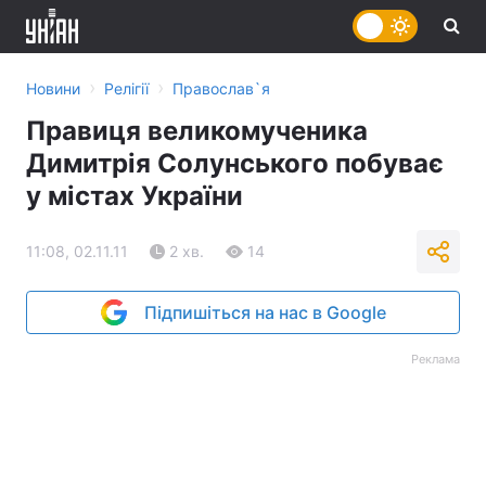
›
›
Новини
Релігії
Православ`я
Правиця великомученика
Димитрія Солунського побуває
у містах України
11:08, 02.11.11
2 хв.
14
Підпишіться на нас в Google
Реклама