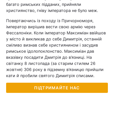
багато римських підданих, прийняли
християнство, гніву імператора не було меж.
Повертаючись із походу із Причорноморя,
імператор вирішив вести свою армію через
Фессалоніки. Коли імператор Максиміан ввійшов
у місто й викликав до себе Димитрія, останній
сміливо визнав себе християнином і засудив
римськое ідолопоклонство. Максиміан дав
вказівку посадити Дмитрія до в’язниці. На
світанку 8 листопада (за старим стилем 26
жовтня) 306 року в підземну в’язницю прийшли
кати й пробили святого Димитрія списами.
ПІДТРИМАЙТЕ НАС