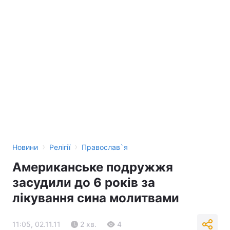
›
›
Новини
Релігії
Православ`я
Американське подружжя
засудили до 6 років за
лікування сина молитвами
11:05, 02.11.11
2 хв.
4