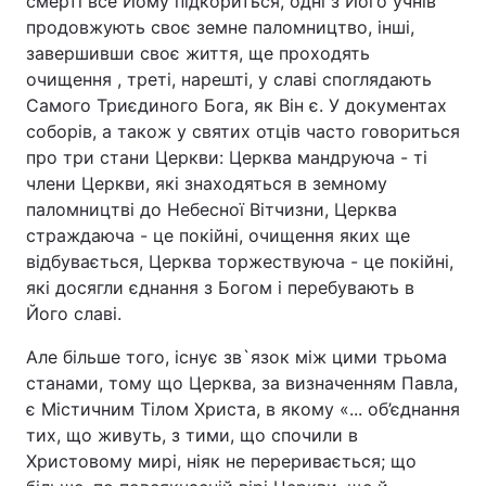
смерті все Йому підкориться, одні з Його учнів
продовжують своє земне паломництво, інші,
завершивши своє життя, ще проходять
очищення , треті, нарешті, у славі споглядають
Самого Триєдиного Бога, як Він є. У документах
соборів, а також у святих отців часто говориться
про три стани Церкви: Церква мандруюча - ті
члени Церкви, які знаходяться в земному
паломництві до Небесної Вітчизни, Церква
страждаюча - це покійні, очищення яких ще
відбувається, Церква торжествуюча - це покійні,
які досягли єднання з Богом і перебувають в
Його славі.
Але більше того, існує зв`язок між цими трьома
станами, тому що Церква, за визначенням Павла,
є Містичним Тілом Христа, в якому «... об’єднання
тих, що живуть, з тими, що спочили в
Христовому мирі, ніяк не переривається; що