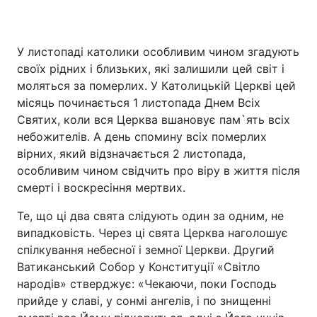
У листопаді католики особливим чином згадують
своїх рідних і близьких, які залишили цей світ і
моляться за померлих. У Католицькій Церкві цей
місяць починається 1 листопада Днем Всіх
Святих, коли вся Церква вшановує пам`ять всіх
небожителів. А день спомину всіх померлих
вірних, який відзначається 2 листопада,
особливим чином свідчить про віру в життя після
смерті і воскресіння мертвих.
Те, що ці два свята слідують один за одним, не
випадковість. Через ці свята Церква наголошує
спілкування небесної і земної Церкви. Другий
Ватиканський Собор у Конституції «Світло
народів» стверджує: «Чекаючи, поки Господь
прийде у славі, у сонмі ангелів, і по знищенні