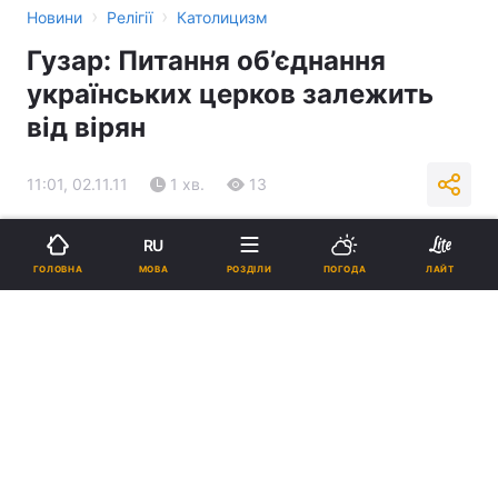
›
›
Новини
Релігії
Католицизм
Гузар: Питання об’єднання
українських церков залежить
від вірян
11:01, 02.11.11
1 хв.
13
Підпишіться на нас в Google
RU
МОВА
ГОЛОВНА
РОЗДІЛИ
ПОГОДА
ЛАЙТ
Реклама
ad