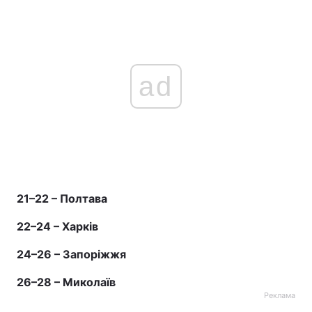
Лонгріди
Відео з Youtube
Статті
ad
Інтерв'ю
Думки
Архів
Вакансії
Контакти
Послуги
21–22 – Полтава
22–24 – Харків
24–26 – Запоріжжя
26–28 – Миколаїв
Реклама