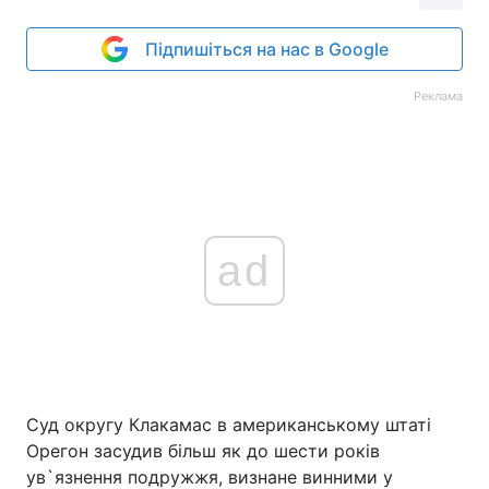
Підпишіться на нас в Google
Реклама
ad
Суд округу Клакамас в американському штаті
Орегон засудив більш як до шести років
ув`язнення подружжя, визнане винними у