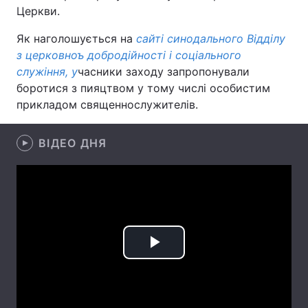
Церкви.
Як наголошується на
сайті синодального Відділу
з церковноъ добродійності і соціального
Головна
Війна
служіння, у
часники заходу запропонували
боротися з пияцтвом у тому числі особистим
Україна
Політика
прикладом священнослужителів.
Економіка
Світ
ВІДЕО ДНЯ
Спорт
Наука
Техно і зв'язок
Лайт
Зброя
Інциденти
Здоров'я
Туризм
Play
Цікавинки
Погода
Video
Екологія
Регіони