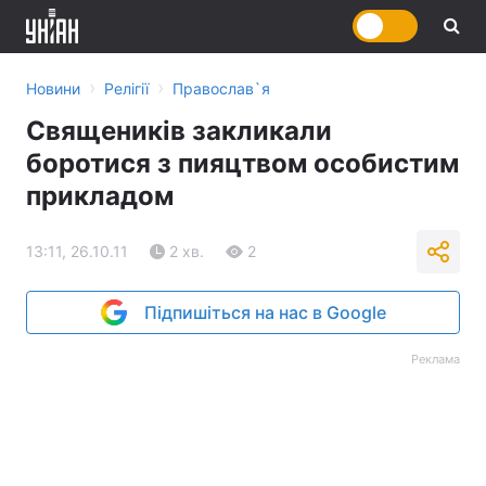
›
›
Новини
Релігії
Православ`я
Священиків закликали
боротися з пияцтвом особистим
прикладом
13:11, 26.10.11
2 хв.
2
Підпишіться на нас в Google
Реклама