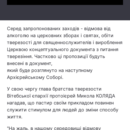
Лонгріди
Відео з Youtube
Статті
Серед запропонованих заходів - відмова від
алкоголю на церковних зборах і святах, обіти
Інтерв'ю
Думки
тверезості для священнослужителів і вироблення
Церквою концептуального документа з питання
Архів
Вакансії
тверезіння. Частково ці пропозиції будуть
внесені в документ,
Контакти
який буде розглянуто на наступному
Архієрейському Соборі.
Послуги
У свою чергу глава братства тверезости
Вітебської єпархії протоієрей Микола КОЛЯДА
нагадав, що пастир своїм прикладом повинен
служити стимулом для людей до зміни способу
життя.
"На жаль, в нашому середовищі відмову