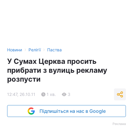
›
›
Новини
Релігії
Паства
У Сумах Церква просить
прибрати з вулиць рекламу
розпусти
12:47, 26.10.11
1 хв.
3
Підпишіться на нас в Google
Реклама