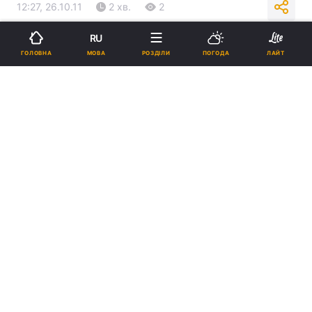
12:27, 26.10.11
2 хв.
2
RU
Підпишіться на нас в Google
МОВА
ГОЛОВНА
РОЗДІЛИ
ПОГОДА
ЛАЙТ
Реклама
ad
26 жовтня 2011 року у Львові-Брюховичах
відбувається спільна зустріч членів Синоду