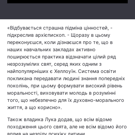
Лонгріди
«Відбувається страшна підміна цінностей, -
Відео з Youtube
Статті
підкреслив архієпископ. - Щоразу в цьому
Інтерв'ю
Думки
переконуєшся, коли дізнаєшся про те, що в
наших навчальних закладах активно
Архів
Вакансії
поширюється практика відзначати цілий ряд
незрозумілих свят, серед яких одним з
Контакти
найпопулярніших є Хеллоуїн. Система освіти
покликана передавати людині знання попередніх
Послуги
поколінь, при цьому формувати високий рівень
моральності, виховувати молодь в розумінні
того, що небезпечно для їх духовно-морального
життя, а що корисно».
Також владика Лука додав, що всім відоме
походження цього свята, але не всім відомо його
вплив на незрілу психіку дитини.