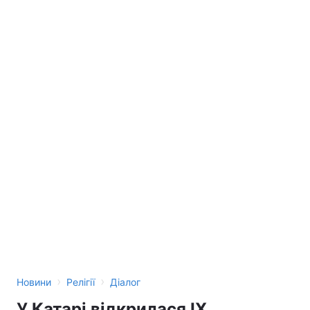
›
›
Новини
Релігії
Діалог
У Катарі відкрилася IX