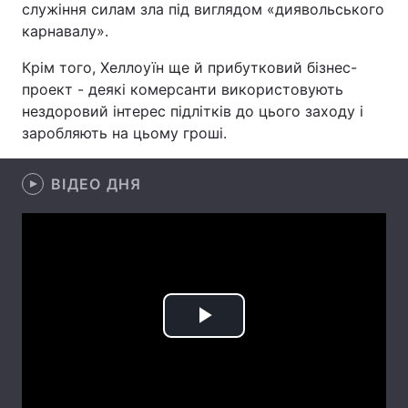
служіння силам зла під виглядом «диявольського
карнавалу».
Крім того, Хеллоуїн ще й прибутковий бізнес-
Головна
Війна
проект - деякі комерсанти використовують
нездоровий інтерес підлітків до цього заходу і
Україна
Політика
заробляють на цьому гроші.
Економіка
Світ
ВІДЕО ДНЯ
Спорт
Наука
Техно і зв'язок
Лайт
Зброя
Інциденти
Здоров'я
Туризм
Play
Цікавинки
Погода
Video
Екологія
Регіони