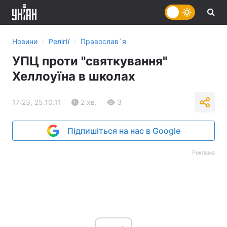
›
›
Новини
Релігії
Православ`я
УПЦ проти "святкування"
Хеллоуїна в школах
17:23, 25.10.11
2 хв.
3
Підпишіться на нас в Google
Реклама