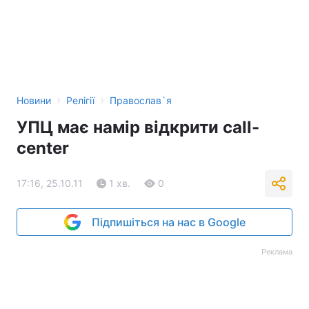
›
›
Новини
Релігії
Православ`я
УПЦ має намір відкрити call-
center
17:16, 25.10.11
1 хв.
0
Підпишіться на нас в Google
Реклама