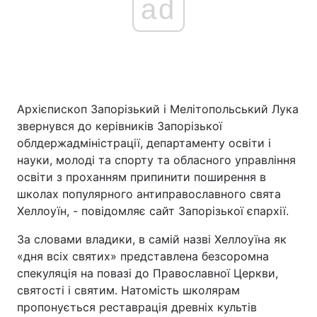
ad
Архієпископ Запорізький і Мелітопольський Лука
звернувся до керівників Запорізької
облдержадміністрації, департаменту освіти і
науки, молоді та спорту та обласного управління
освіти з проханням припинити поширення в
школах популярного антиправославного свята
Хеллоуїн, - повідомляє сайт Запорізької єпархії.
За словами владики, в самій назві Хеллоуїна як
«дня всіх святих» представлена безсоромна
спекуляція на повазі до Православної Церкви,
святості і святим. Натомість школярам
пропонується реставрація древніх культів