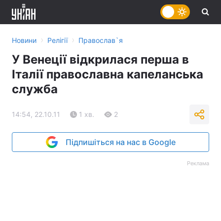
›
›
Новини
Релігії
Православ`я
У Венеції відкрилася перша в
Італії православна капеланська
служба
14:54, 22.10.11
1 хв.
2
Підпишіться на нас в Google
Реклама