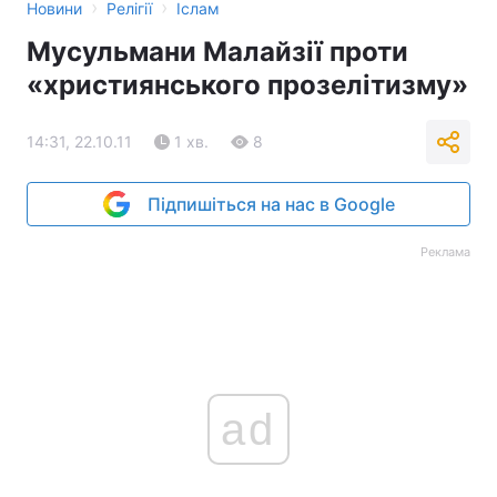
›
›
Новини
Релігії
Іслам
Мусульмани Малайзії проти
«християнського прозелітизму»
14:31, 22.10.11
1 хв.
8
Підпишіться на нас в Google
Реклама
ad