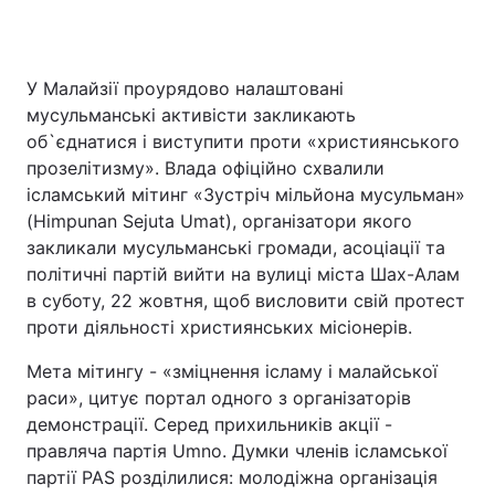
У Малайзії проурядово налаштовані
мусульманські активісти закликають
об`єднатися і виступити проти «християнського
прозелітизму». Влада офіційно схвалили
ісламський мітинг «Зустріч мільйона мусульман»
(Himpunan Sejuta Umat), організатори якого
закликали мусульманські громади, асоціації та
політичні партій вийти на вулиці міста Шах-Алам
в суботу, 22 жовтня, щоб висловити свій протест
проти діяльності християнських місіонерів.
Мета мітингу - «зміцнення ісламу і малайської
раси», цитує портал одного з організаторів
демонстрації. Серед прихильників акції -
правляча партія Umno. Думки членів ісламської
партії PAS розділилися: молодіжна організація