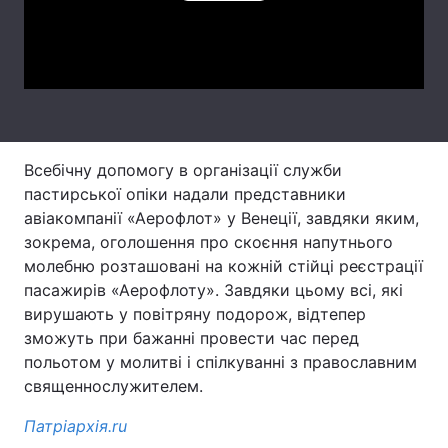
Лонгріди
Video
Відео з Youtube
Статті
Інтерв'ю
Думки
Всебічну допомогу в організації служби
Архів
Вакансії
пастирської опіки надали представники
авіакомпанії «Аерофлот» у Венеції, завдяки яким,
Контакти
зокрема, оголошення про скоєння напутнього
молебню розташовані на кожній стійці реєстрації
Послуги
пасажирів «Аерофлоту». Завдяки цьому всі, які
вирушають у повітряну подорож, відтепер
зможуть при бажанні провести час перед
польотом у молитві і спілкуванні з православним
священнослужителем.
Патріархія.ru