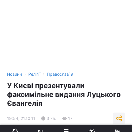
›
›
Новини
Релігії
Православ`я
У Києві презентували
факсимільне видання Луцького
Євангелія
19:54, 21.10.11
3 хв.
17
RU