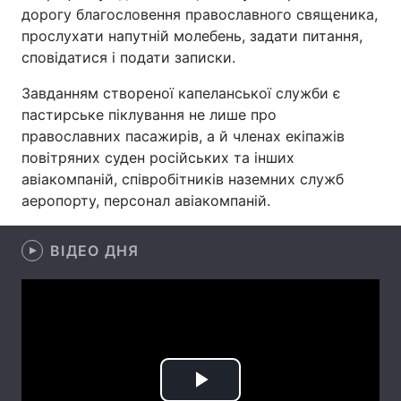
дорогу благословення православного священика,
прослухати напутній молебень, задати питання,
сповідатися і подати записки.
Головна
Війна
Завданням створеної капеланської служби є
пастирське піклування не лише про
Україна
Політика
православних пасажирів, а й членах екіпажів
Економіка
Світ
повітряних суден російських та інших
авіакомпаній, співробітників наземних служб
Спорт
Наука
аеропорту, персонал авіакомпаній.
Техно і зв'язок
Лайт
ВІДЕО ДНЯ
Зброя
Інциденти
Здоров'я
Туризм
Цікавинки
Погода
Екологія
Регіони
Play