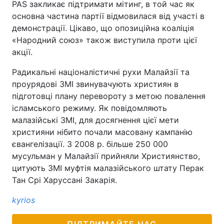
PAS закликає підтримати мітинг, в той час як
основна частина партії відмовилася від участі в
демонстрації. Цікаво, що опозиційна коаліція
«Народний союз» також виступила проти цієї
акції.
Радикальні націоналістичні рухи Малайзії та
проурядові ЗМІ звинувачують християн в
підготовці плану перевороту з метою повалення
ісламського режиму. Як повідомляють
малазійські ЗМІ, для досягнення цієї мети
християни нібито почали масовану кампанію
євангелізації. З 2008 р. більше 250 000
мусульман у Малайзії прийняли Християнство,
цитують ЗМІ муфтія малазійського штату Перак
Тан Срі Харуссані Закарія.
kyrios