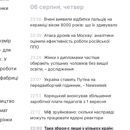
06 серпня, четвер
інки
23:58
Вчені виявили відбитки пальців на
кераміці віком 8000 років: що їх здивувало
23:39
Атака дронів на Москву: аналітики
озмір
оцінили ефективність роботи російської
ППО
– для
23:24
Жінки з дипломами частіше
. У
обирають успішних чоловіків без вищої
 роботи
освіти, – дослідження
 фабриці
23:07
Україна ставить Путіна на
передвиборчий годинник, - Newsweek
22:53
Корецький анонсував збільшення
ництво
заробітної плати педагогів з 1 вересня
рмат
22:12
Міф зруйновано: скільки насправді
можуть працювати ядерні реактори
рінки
22:00
Така зброя є лише у кількох країн: