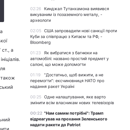
02:26
Кинджал Тутанхамона виявився
викуваним із позаземного металу, -
археологи
02:05
США запровадили нові санкції проти
за
Куби за співпрацю з Китаєм та РФ, -
кої
Bloomberg
ст., а
01:23
Як вибратися з багнюки на
автомобілі: названо простий предмет у
ніціалів.
салоні, що може допомогти
для
01:19
"Достатньо, щоб вижити, а не
а також
перемогти": ексчиновниця НАТО про
надання ракет Україні
аський
00:25
Одне налаштування, яке варто
змінити всім власникам нових телевізорів
00:22
"Нам самим потрібні": Трамп
відреагував на прохання Зеленського
льний
надати ракети до Patriot
рити