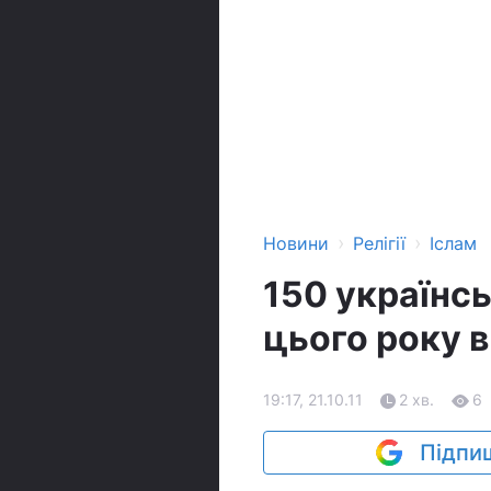
›
›
Новини
Релігії
Іслам
150 українс
цього року 
19:17, 21.10.11
2 хв.
6
Підпиш