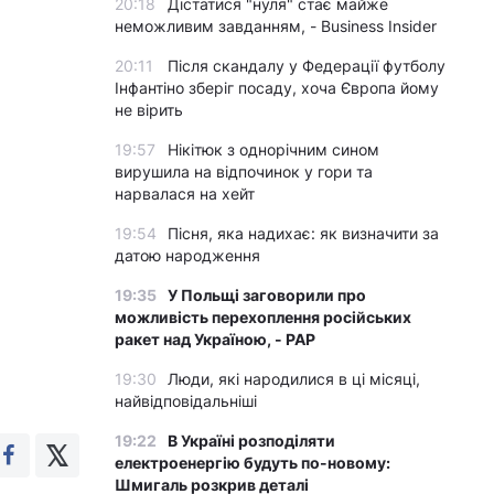
20:18
Дістатися "нуля" стає майже
неможливим завданням, - Business Insider
20:11
Після скандалу у Федерації футболу
Інфантіно зберіг посаду, хоча Європа йому
не вірить
19:57
Нікітюк з однорічним сином
вирушила на відпочинок у гори та
нарвалася на хейт
19:54
Пісня, яка надихає: як визначити за
датою народження
19:35
У Польщі заговорили про
можливість перехоплення російських
ракет над Україною, - PAP
19:30
Люди, які народилися в ці місяці,
найвідповідальніші
19:22
В Україні розподіляти
електроенергію будуть по-новому:
Шмигаль розкрив деталі