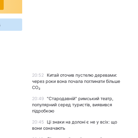
s
20:52
Китай оточив пустелю деревами:
через роки вона почала поглинати більше
CO₂
20:49
"Стародавній" римський театр,
популярний серед туристів, виявився
підробкою
20:45
Ці знаки на долоні є не у всіх: що
вони означають