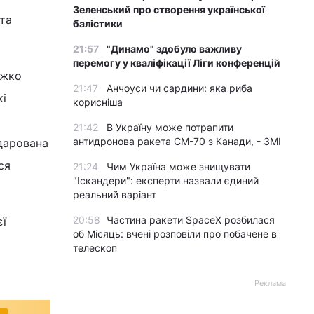
Зеленський про створення української
 та
балістики
21:57
"Динамо" здобуло важливу
перемогу у кваліфікації Ліги конференцій
ажко
21:47
Анчоуси чи сардини: яка риба
кі
корисніша
21:42
В Україну може потрапити
антидронова ракета CM-70 з Канади, - ЗМІ
дарована
ся
21:24
Чим Україна може знищувати
"Іскандери": експерти назвали єдиний
реальний варіант
20:58
Частина ракети SpaceX розбилася
єї
об Місяць: вчені розповіли про побачене в
телескоп
Реклама