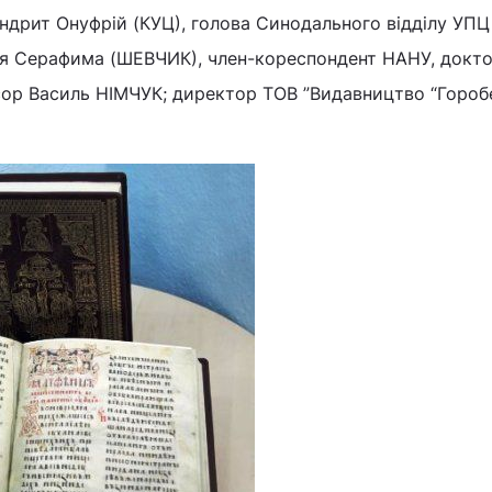
андрит Онуфрій (КУЦ), голова Синодального відділу УПЦ
еня Серафима (ШЕВЧИК), член-кореспондент НАНУ, докт
есор Василь НІМЧУК; директор ТОВ ”Видавництво “Гороб