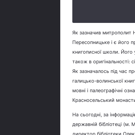
Як зазначив митрополит Н
Пересопницьке і є його п
книгописної школи. Його у
також в оригінальності: с
Як зазначалось під час п
галицько-волинської книг
мовні і палеографічні оз
Красносельський монасти
На сьогодні, за інформац
державній бібліотеці (м.
директор бібліотеки Оле