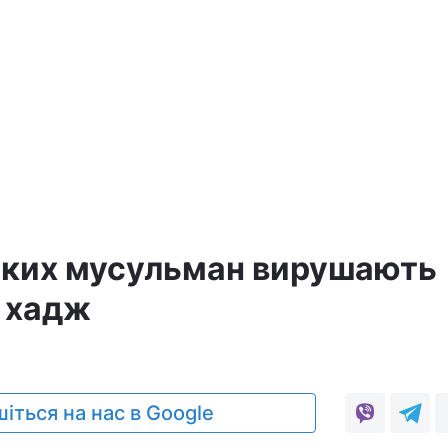
ьких мусульман вирушають
в хадж
іться на нас в Google