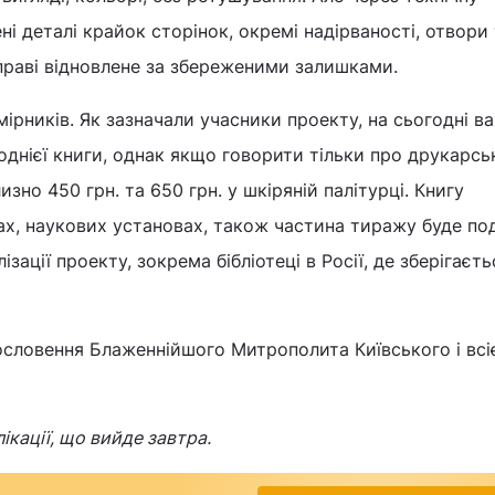
і деталі крайок сторінок, окремі надірваності, отвори
оправі відновлене за збереженими залишками.
мірників. Як зазначали учасники проекту, на сьогодні в
однієї книги, однак якщо говорити тільки про друкарсь
изно 450 грн. та 650 грн. у шкіряній палітурці. Книгу
ах, наукових установах, також частина тиражу буде по
зації проекту, зокрема бібліотеці в Росії, де зберігаєть
ословення Блаженнійшого Митрополита Київського і всі
ікації, що вийде завтра.