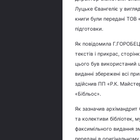
Луцьке Євангеліє у вигля
книги були передані ТОВ 
підготовки.
Як повідомила Г.ГОРОБЕЦЬ
текстів і прикрас, сторінк
цього був використаний ш
виданні збережені всі при
здійснив ПП «Р.К. Майсте
«Бібльос».
Як зазначив архімандрит 
та колективи бібліотек, 
факсимільного видання з
передані в оригінальному 