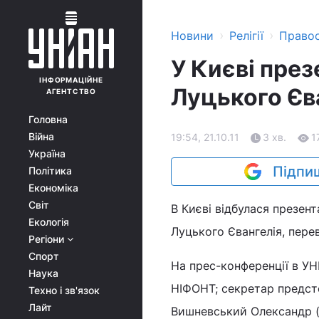
›
›
Новини
Релігії
Право
У Києві пре
ІНФОРМАЦІЙНЕ
Луцького Єв
АГЕНТСТВО
Головна
Війна
19:54, 21.10.11
3 хв.
1
Україна
Підпиш
Політика
Економіка
Світ
В Києві відбулася презент
Екологія
Луцького Євангелія, пере
Регіони
Спорт
На прес-конференції в У
Наука
НІФОНТ; секретар предст
Техно і зв'язок
Лайт
Вишневський Олександр (