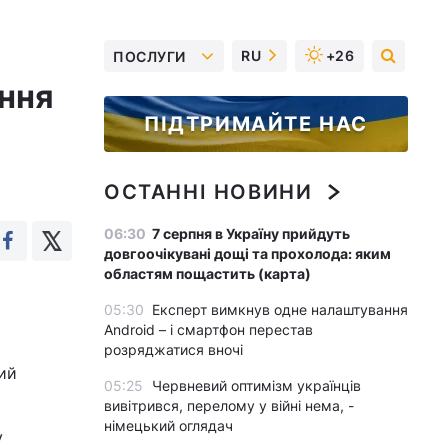
RU
+26
ПОСЛУГИ
ання
ПІДТРИМАЙТЕ НАС
ОСТАННІ НОВИНИ
06:30
7 серпня в Україну прийдуть
довгоочікувані дощі та прохолода: яким
областям пощастить (карта)
05:30
Експерт вимкнув одне налаштування
Android – і смартфон перестав
розряджатися вночі
ий
05:25
Червневий оптимізм українців
вивітрився, перелому у війні нема, -
німецький оглядач
у