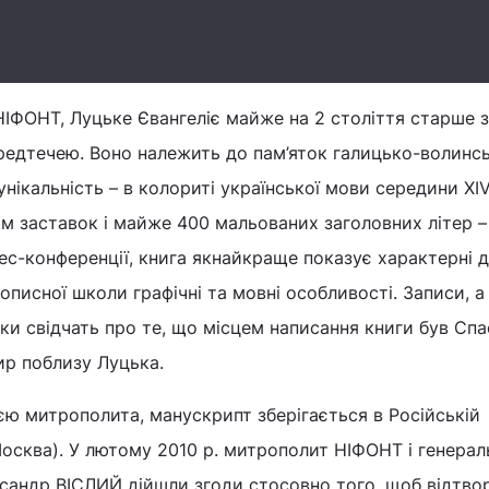
ІФОНТ, Луцьке Євангеліє майже на 2 століття старше 
редтечею. Воно належить до пам’яток галицько-волинсь
нікальність – в колориті української мови середини XIV 
ім заставок і майже 400 мальованих заголовних літер – і
рес-конференції, книга якнайкраще показує характерні 
описної школи графічні та мовні особливості. Записи, 
наки свідчать про те, що місцем написання книги був Сп
р поблизу Луцька.
ією митрополита, манускрипт зберігається в Російській
 Москва). У лютому 2010 р. митрополит НІФОНТ і генера
ксандр ВІСЛИЙ дійшли згоди стосовно того, щоб відтво