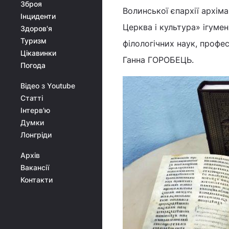
Зброя
Волинської єпархії архім
Інциденти
Церква і культура» ігум
Здоров'я
Туризм
філологічних наук, проф
Цікавинки
Ганна ГОРОБЕЦЬ.
Погода
Відео з Youtube
Статті
Інтерв'ю
Думки
Лонгріди
Архів
Вакансії
Контакти