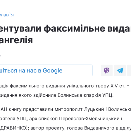
слав`я
зентували факсимільне вид
ангелія
7
іться на нас в Google
ація факсимільного видання унікального твору XIV ст. -
видання якого здійснила Волинська єпархія УПЦ.
НІАН книгу представили митрополит Луцький і Волинськ
оятеля УПЦ, архієпископ Переяслав-Хмельницький і
ДРАБИНКО); автор проекту, голова Видавничого відділ