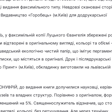
ді видання факсимільного типу. Невдовзі скановані стор
«Видавництво «Горобець» (м.Київ) для додрукарської
, у факсимільній копії Луцького Євангелія збережені р
и відтворені в оригінальному вигляді, кольорі та об’ємі 
ведський екологічно чистий папір, що імітує пергамент
писки, що містяться в оригіналі. Друк і післядрукарські
р Принт» (м.Київ), обкладинку виготовили на львівській
ОНУФРІЙ, до видання книги долучилися науковці, керів
музеїв та владних структур. Порівняно з оригіналом, фо
меншений на 5%. Священнослужитель відзначив, що сто
вигляді, кольорі, без ретушування. Але через технічну