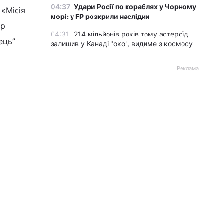
04:37
Удари Росії по кораблях у Чорному
 «Місія
морі: у FP розкрили наслідки
ор
04:31
214 мільйонів років тому астероїд
ець”
залишив у Канаді "око", видиме з космосу
Реклама