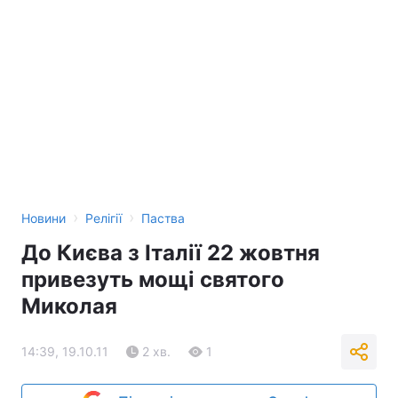
Лонгріди
Відео з Youtube
Статті
Інтерв'ю
Думки
Архів
Вакансії
Контакти
›
›
Новини
Релігії
Паства
Послуги
До Києва з Італії 22 жовтня
привезуть мощі святого
Миколая
14:39, 19.10.11
2 хв.
1