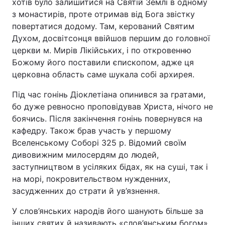
хотів було залишитися на Святій Землі в одному
з монастирів, проте отримав від Бога звістку
повертатися додому. Там, керований Святим
Духом, досвітсонця ввійшов першим до головної
церкви м. Мирів Лікійських, і по откровенню
Божому його поставили єпископом, адже ця
церковна область саме шукала собі архирея.
Під час гонінь Діоклетіана опинився за гратами,
бо дуже ревносно проповідував Христа, нічого не
боячись. Після закінчення гонінь повернувся на
кафедру. Також брав участь у першому
Вселенському Соборі 325 р. Відомий своїм
дивовижним милосердям до людей,
заступництвом в усіляких бідах, як на суші, так і
на морі, покровительством нужденних,
засудженних до страти й ув’язнення.
У слов’янських народів його шанують більше за
інших святих й називають «слов’янським богом».