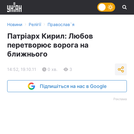
›
›
Новини
Релігії
Православ`я
Патріарх Кирил: Любов
перетворює ворога на
ближнього
14:52, 19.10.11
0 хв.
3
Підпишіться на нас в Google
Реклама