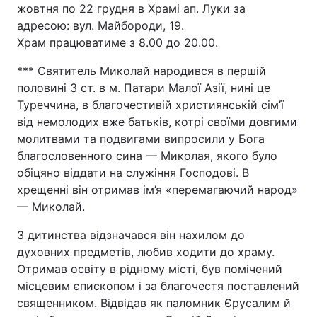
жовтня по 22 грудня в Храмі ап. Луки за
адресою: вул. Майбороди, 19.
Храм працюватиме з 8.00 до 20.00.
*** Святитель Миколай народився в першій
половині 3 ст. в м. Патари Малої Азії, нині це
Туреччина, в благочестивій християнській сім’ї
від немолодих вже батьків, котрі своїми довгими
молитвами та подвигами випросили у Бога
благословенного сина — Миколая, якого було
обіцяно віддати на служіння Господові. В
хрещенні він отримав ім’я «перемагаючий народ»
— Миколай.
З дитинства відзначався він нахилом до
духовних предметів, любив ходити до храму.
Отримав освіту в рідному місті, був помічений
місцевим єпископом і за благочестя поставлений
священником. Відвідав як паломник Єрусалим й