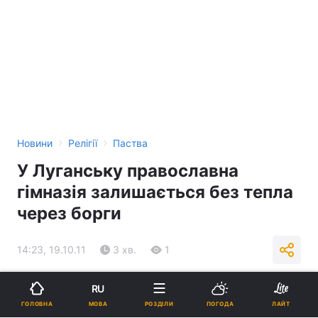
›
›
Новини
Релігії
Паства
У Луганську православна
гімназія залишається без тепла
через борги
14:23, 19.10.11
3 хв.
1
Підпишіться на нас в Google
RU
МОВА
ГОЛОВНА
РОЗДІЛИ
ПОГОДА
ЛАЙТ