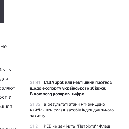
 Не
 быть
 для
21:41
США зробили невтішний прогноз
равляют
щодо експорту українського збіжжя:
Bloomberg розкрив цифри
ост и
21:32
В результаті атаки РФ знищено
ешняя
найбільший склад засобів індивідуального
захисту
21:21
РЕБ не замінить "Петріоти": Флеш