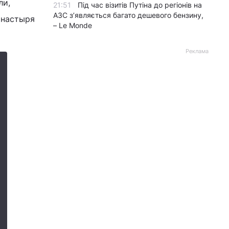
ли,
21:51
Під час візитів Путіна до регіонів на
АЗС з’являється багато дешевого бензину,
онастыря
– Le Monde
Реклама