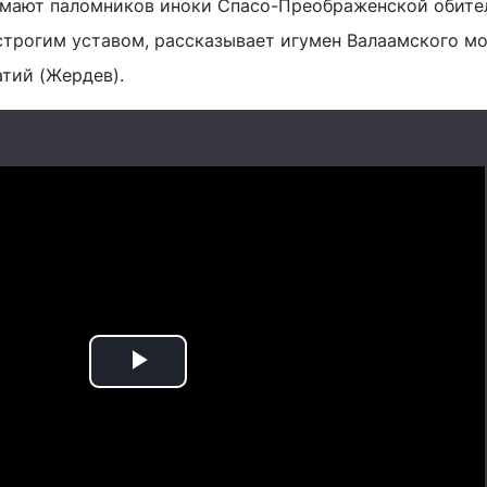
имают паломников иноки Спасо-Преображенской обите
строгим уставом, рассказывает игумен Валаамского м
тий (Жердев).
Play
Video