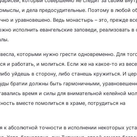
фарисей, который совершенно не следит за своим вну
помыслы, и дела предосудительные. Поэтому в любой о
чно и уравновешено. Ведь монастырь – это, прежде все
ожно исполнить евангельские заповеди, реализовать в 
алы.
 весла, которыми нужно грести одновременно. Для того
ся и работать, и молиться. Если же на какое-то из вес
 либо уйдешь в сторону, либо станешь кружиться. И це
труды братии должны быть гармоничными, уравновешен
тавались время и силы для внимательной келейной мол
ность вместе помолиться в храме, потрудиться на
 к абсолютной точности в исполнении некоторых уст