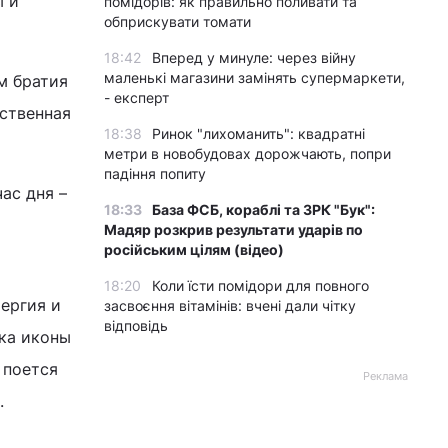
ы и
помідорів: як правильно поливати та
обприскувати томати
18:42
Вперед у минуле: через війну
маленькі магазини замінять супермаркети,
м братия
- експерт
ственная
18:38
Ринок "лихоманить": квадратні
метри в новобудовах дорожчають, попри
падіння попиту
ас дня –
18:33
База ФСБ, кораблі та ЗРК "Бук":
Мадяр розкрив результати ударів по
російським цілям (відео)
18:20
Коли їсти помідори для повного
ергия и
засвоєння вітамінів: вчені дали чітку
відповідь
ска иконы
 поется
Реклама
.