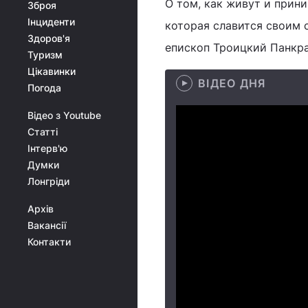
О том, как живут и прин
Зброя
Інциденти
которая славится своим 
Здоров'я
епископ Троицкий Панкра
Туризм
Цікавинки
ВІДЕО ДНЯ
Погода
Відео з Youtube
Статті
Інтерв'ю
Думки
Лонгріди
Архів
Вакансії
Контакти