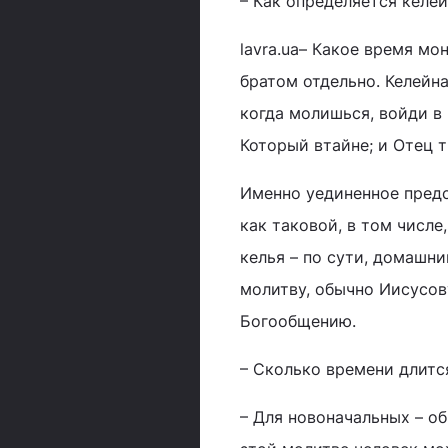
– Как определяется келе
lavra.ua– Какое время м
братом отдельно. Келейн
когда молишься, войди в
Который втайне; и Отец т
Именно уединенное предс
как таковой, в том числе
келья – по сути, домашни
молитву, обычно Иисусов
Богообщению.
– Сколько времени длитс
– Для новоначальных – о