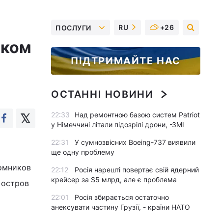
RU
+26
ПОСЛУГИ
иком
ПІДТРИМАЙТЕ НАС
ОСТАННІ НОВИНИ
22:33
Над ремонтною базою систем Patriot
у Німеччині літали підозрілі дрони, -ЗМІ
22:31
У сумнозвісних Boeing-737 виявили
ще одну проблему
ломников
22:12
Росія нарешті повертає свій ядерний
крейсер за $5 млрд, але є проблема
а остров
22:01
Росія збирається остаточно
анексувати частину Грузії, - країни НАТО