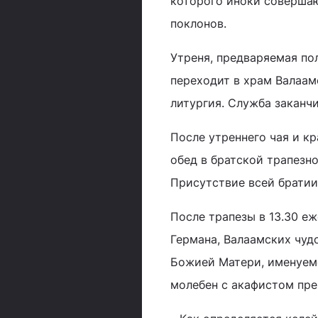
которого иноки совершаю
поклонов.
Утреня, предваряемая пол
переходит в храм Валаам
литургия. Служба заканчи
После утреннего чая и кр
обед в братской трапезно
Присутствие всей братии
После трапезы в 13.30 е
Германа, Валаамских чудо
Божией Матери, именуемо
молебен с акафистом пре