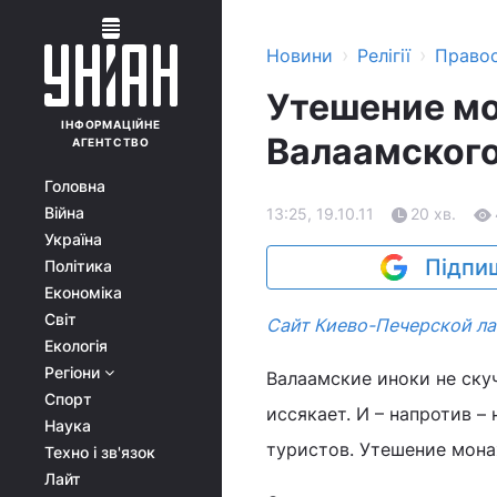
›
›
Новини
Релігії
Право
Утешение мо
ІНФОРМАЦІЙНЕ
Валаамског
АГЕНТСТВО
Головна
Війна
13:25, 19.10.11
20 хв.
Україна
Підпиш
Політика
Економіка
Світ
Сайт Киево-Печерской л
Екологія
Регіони
Валаамские иноки не ску
Спорт
иссякает. И – напротив –
Наука
туристов. Утешение мона
Техно і зв'язок
Лайт