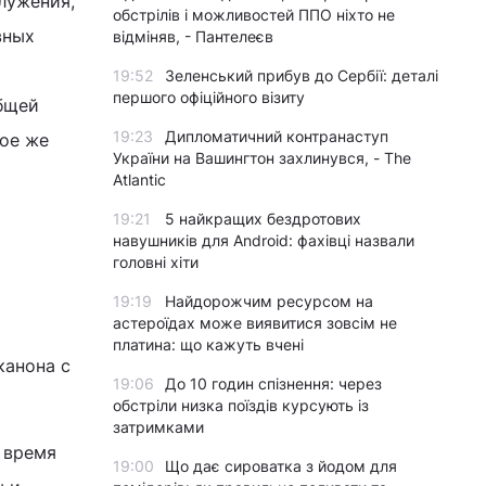
служения,
обстрілів і можливостей ППО ніхто не
вных
відміняв, - Пантелеєв
19:52
Зеленський прибув до Сербії: деталі
першого офіційного візиту
общей
19:23
Дипломатичний контранаступ
кое же
України на Вашингтон захлинувся, - The
Atlantic
19:21
5 найкращих бездротових
навушників для Android: фахівці назвали
головні хіти
19:19
Найдорожчим ресурсом на
астероїдах може виявитися зовсім не
платина: що кажуть вчені
канона с
19:06
До 10 годин спізнення: через
обстріли низка поїздів курсують із
затримками
о время
19:00
Що дає сироватка з йодом для