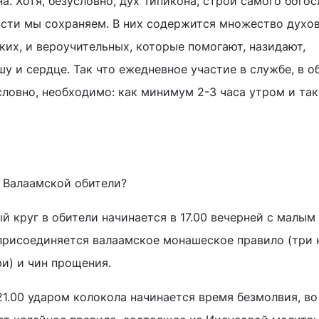
а. Хотя, безусловно, дух Типикона, строй самого бого
ости мы сохраняем. В них содержится множество духо
ких, и вероучительных, которые помогают, назидают,
у и сердце. Так что ежедневное участие в службе, в 
словно, необходимо: как минимум 2-3 часа утром и та
в Валаамской обители?
й круг в обители начинается в 17.00 вечерней с малым
присоединяется валаамское монашеское правило (три 
и) и чин прощения.
21.00 ударом колокола начинается время безмолвия, в