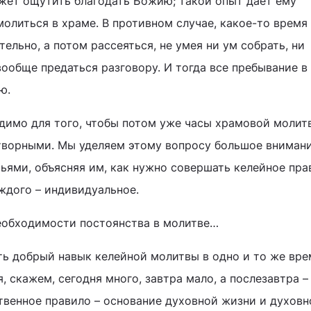
жет ощутить благодать Божию; такой опыт дает ему
олиться в храме. В противном случае, какое-то время
льно, а потом рассеяться, не умея ни ум собрать, ни
вообще предаться разговору. И тогда все пребывание в
ю.
димо для того, чтобы потом уже часы храмовой молит
творными. Мы уделяем этому вопросу большое внимани
ьями, объясняя им, как нужно совершать келейное пра
аждого – индивидуальное.
еобходимости постоянства в молитве…
ь добрый навык келейной молитвы в одно и то же вре
, скажем, сегодня много, завтра мало, а послезавтра –
твенное правило – основание духовной жизни и духовн