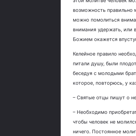
этой молитве человек мо
возможность правильно м
можно помолиться внимате
внимания удержать, или 
Божием окажется впусту
Келейное правило необхо
питали душу, были плодо
беседуя с молодыми брат
которое, повторюсь, у к
– Святые отцы пишут о н
– Необходимо приобретат
чтобы человек не молился
ничего. Постоянное моли