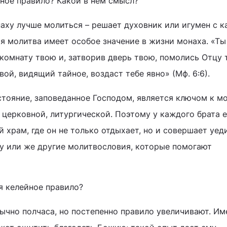
йное правило? Какой в нем смысл?
онаху лучше молиться – решает духовник или игумен с 
ая молитва имеет особое значение в жизни монаха. «Ты
 комнату твою и, затворив дверь твою, помолись Отцу 
вой, видящий тайное, воздаст тебе явно» (Мф. 6:6).
тояние, заповеданное Господом, является ключом к м
, церковной, литургической. Поэтому у каждого брата 
й храм, где он не только отдыхает, но и совершает уе
у или же другие молитвословия, которые помогают
я келейное правило?
бычно полчаса, но постепенно правило увеличивают. Им