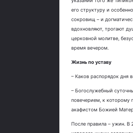
указаний того же Типикон
его структуру и особенн
сокровищ – и догматичес
вдохновляют, трогают душ
церковной молитве, безу
время вечером.
Жизнь по уставу
– Каков распорядок дня 
– Богослужебный суточны
повечерием, к которому 
акафистом Божией Матер
После правила – ужин. В 