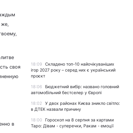
каждым
 же,
твоему,
олитве
18:09
Складено топ-10 найочікуваніших
есть своя
ігор 2027 року – серед них є український
диненную
проєкт
18:06
Бюджетний вибір: названо головний
автомобільний бестселер у Європі
18:02
У двох районах Києва зникло світло:
в ДТЕК назвали причину
18:00
Гороскоп на 8 серпня за картами
енно в
Таро: Дівам - суперечки, Ракам - емоції