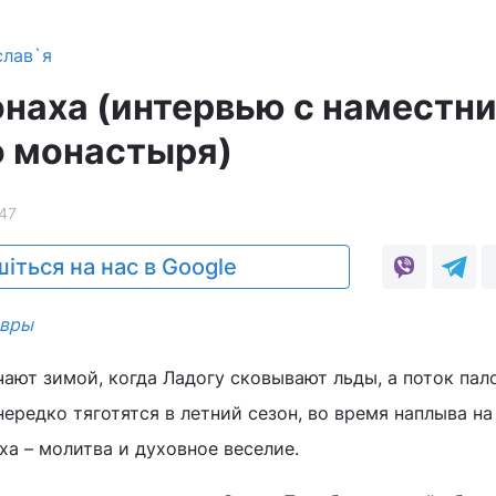
слав`я
наха (интервью с наместн
о монастыря)
47
іться на нас в Google
авры
чают зимой, когда Ладогу сковывают льды, а поток па
 нередко тяготятся в летний сезон, во время наплыва н
ха – молитва и духовное веселие.