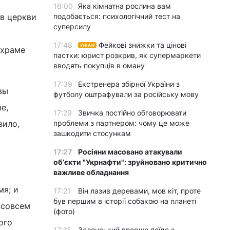
18:00
Яка кімнатна рослина вам
 в церкви
подобається: психологічний тест на
суперсилу
17:48
Фейкові знижки та цінові
УНІАН
 храме
пастки: юрист розкрив, як супермаркети
вводять покупців в оману
17:39
Екстренера збірної України з
вы
футболу оштрафували за російську мову
е,
17:29
Звичка постійно обговорювати
вило,
проблеми з партнером: чому це може
зашкодити стосункам
17:27
Росіяни масовано атакували
обʼєкти "Укрнафти": зруйновано критично
важливе обладнання
мя; и
17:21
Він лазив деревами, мов кіт, проте
був першим в історії собакою на планеті
 совсем
(фото)
ого
17:18
Зеленський вперше поїде з