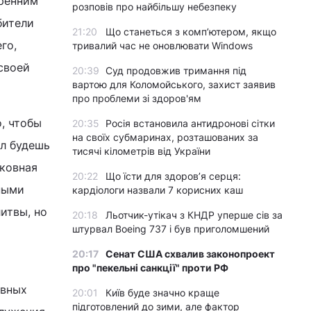
тренним
розповів про найбільшу небезпеку
бители
21:20
Що станеться з комп’ютером, якщо
го,
тривалий час не оновлювати Windows
своей
20:39
Суд продовжив тримання під
вартою для Коломойського, захист заявив
про проблеми зі здоров'ям
, чтобы
20:35
Росія встановила антидронові сітки
на своїх субмаринах, розташованих за
ел будешь
тисячі кілометрів від України
рковная
20:22
Що їсти для здоров’я серця:
ными
кардіологи назвали 7 корисних каш
итвы, но
20:18
Льотчик-утікач з КНДР уперше сів за
штурвал Boeing 737 і був приголомшений
20:17
Сенат США схвалив законопроект
про "пекельні санкції" проти РФ
авных
20:01
Київ буде значно краще
підготовлений до зими, але фактор