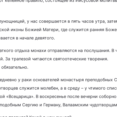
т келейное правило, состоящее из Иисусовой молитв
унощницей, у нас совершается в пять часов утра, зате
ской иконы Божией Матери, где служится ранняя Боже
вается в начале девятого.
аткого отдыха монахи отправляются на послушания. В ч
й. За трапезой читаются святоотеческие творения.
 обязательно.
жедневно у раки основателей монастыря преподобных С
творцев служится молебен, а в среду – у чтимого спи
й «Всецарица». В воскресенье после вечерни соборно
подобным Сергию и Герману, Валаамским чудотворцам