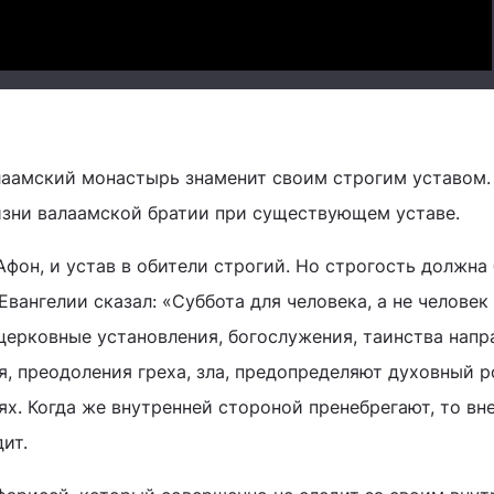
лаамский монастырь знаменит своим строгим уставом.
изни валаамской братии при существующем уставе.
Афон, и устав в обители строгий. Но строгость должна
Евангелии сказал: «Суббота для человека, а не человек
е церковные установления, богослужения, таинства нап
я, преодоления греха, зла, предопределяют духовный р
ях. Когда же внутренней стороной пренебрегают, то вн
ит.