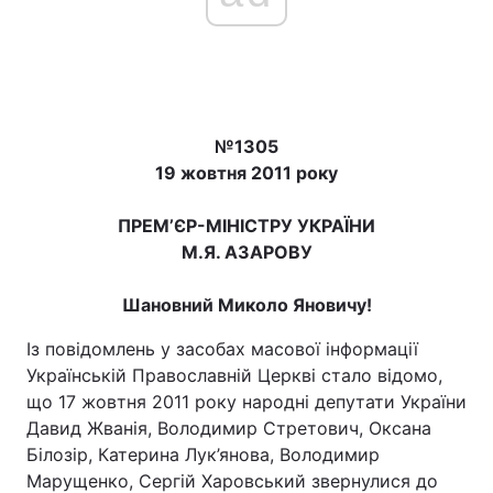
№1305
19 жовтня 2011 року
ПРЕМ’ЄР-МІНІСТРУ УКРАЇНИ
М.Я. АЗАРОВУ
Шановний Миколо Яновичу!
Із повідомлень у засобах масової інформації
Українській Православній Церкві стало відомо,
що 17 жовтня 2011 року народні депутати України
Давид Жванія, Володимир Стретович, Оксана
Білозір, Катерина Лук’янова, Володимир
Марущенко, Сергій Харовський звернулися до