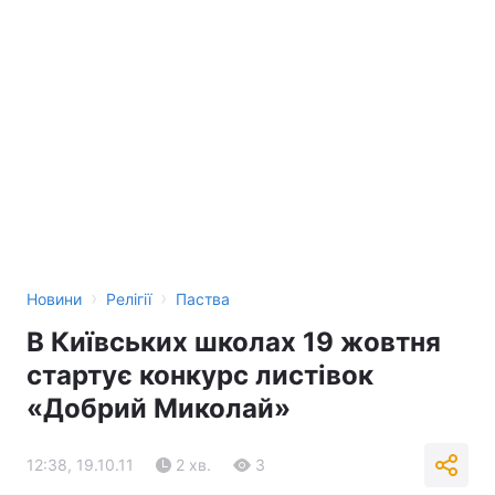
›
›
Новини
Релігії
Паства
В Київських школах 19 жовтня
стартує конкурс листівок
«Добрий Миколай»
12:38, 19.10.11
2 хв.
3