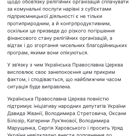
щодо обов’язку релігійних організацій сплачувати
за комунальні послуги нарівні з суб’єктами
підприємницької діяльності є не тільки
протиприродним, а й контрпродуктивним,
оскільки це призведе до різкого погіршення
фінансового стану релігійних організацій, а
відтак і до згортання чисельних благодійницьких
програм, якими вони опікуються.
У зв’язку з чим Українська Православна Церква
висловлює своє занепокоєння цим прикрим
фактом, і сподівається, що найближчим часом
ситуація буде виправлена.
Українська Православна Церква повністю
підтримує ініціативу народних депутатів України
Давида Жванії, Володимира Стретовича, Оксани
Білозір, Катерини Лук’янової, Володимира
Марущенка, Сергія Харовського і просить Уряд
України невідкладно внести доповнення до