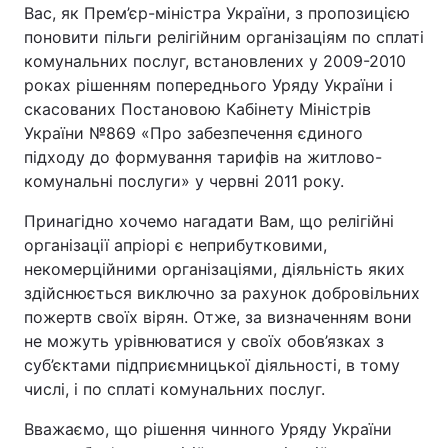
Вас, як Прем’єр-міністра України, з пропозицією
поновити пільги релігійним організаціям по сплаті
комунальних послуг, встановлених у 2009-2010
роках рішенням попереднього Уряду України і
скасованих Постановою Кабінету Міністрів
України №869 «Про забезпечення єдиного
підходу до формування тарифів на житлово-
комунальні послуги» у червні 2011 року.
Принагідно хочемо нагадати Вам, що релігійні
організації апріорі є неприбутковими,
некомерційними організаціями, діяльність яких
здійснюється виключно за рахунок добровільних
пожертв своїх вірян. Отже, за визначенням вони
не можуть урівнюватися у своїх обов’язках з
суб’єктами підприємницької діяльності, в тому
числі, і по сплаті комунальних послуг.
Вважаємо, що рішення чинного Уряду України