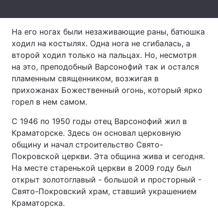
Лонгріди
На его ногах были незаживающие раны, батюшка
ходил на костылях. Одна нога не сгибалась, а
Відео з Youtube
Статті
второй ходил только на пальцах. Но, несмотря
на это, преподобный Варсонофий так и остался
Інтерв'ю
Думки
пламенным священником, возжигая в
Архів
Вакансії
прихожанах Божественный огонь, который ярко
горел в нем самом.
Контакти
С 1946 по 1950 годы отец Варсонофий жил в
Послуги
Краматорске. Здесь он основал церковную
общину и начал строительство Свято-
Покровской церкви. Эта община жива и сегодня.
На месте старенькой церкви в 2009 году был
открыт золотоглавый - большой и просторный -
Свято-Покровский храм, ставший украшением
Краматорска.