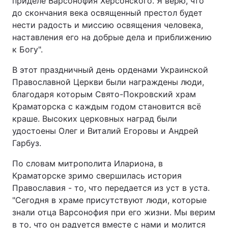
приделе Варсонофия Херсонского. Я верю, что
до скончания века освященный престол будет
нести радость и миссию освящения человека,
наставления его на добрые дела и приближению
к Богу".
В этот праздничный день орденами Украинской
Православной Церкви были награждены люди,
благодаря которым Свято-Покровский храм
Краматорска с каждым годом становится всё
краше. Высоких церковных наград были
удостоены Олег и Виталий Егоровы и Андрей
Гарбуз.
По словам митрополита Илариона, в
Краматорске зримо свершилась история
Православия - то, что передается из уст в уста.
"Сегодня в храме присутствуют люди, которые
знали отца Варсонофия при его жизни. Мы верим
в то, что он радуется вместе с нами и молится