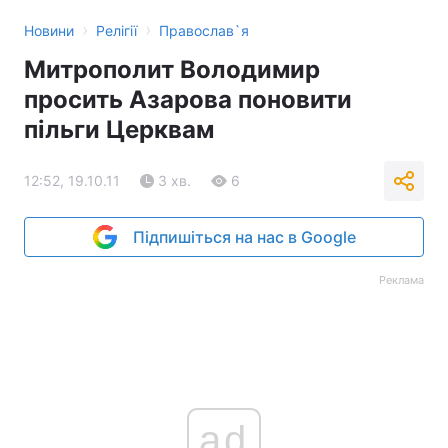
›
›
Новини
Релігії
Православ`я
Митрополит Володимир
просить Азарова поновити
пільги Церквам
12:52, 19.10.11
3 хв.
6
Підпишіться на нас в Google
Реклама
ad