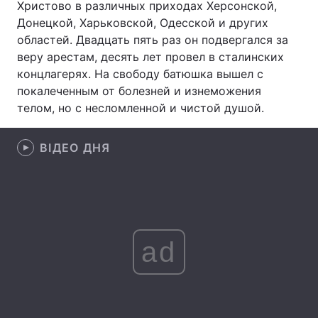
Христово в различных приходах Херсонской,
Донецкой, Харьковской, Одесской и других
областей. Двадцать пять раз он подвергался за
веру арестам, десять лет провел в сталинских
Головна
Війна
концлагерях. На свободу батюшка вышел с
покалеченным от болезней и изнеможения
Україна
Політика
телом, но с несломленной и чистой душой.
Економіка
Світ
ВІДЕО ДНЯ
Спорт
Наука
Техно і зв'язок
Лайт
Зброя
Інциденти
ad
Здоров'я
Туризм
Цікавинки
Погода
Екологія
Регіони