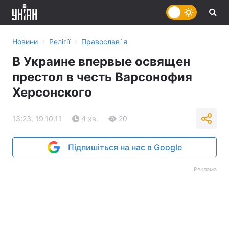
›
›
Новини
Релігії
Православ`я
В Украине впервые освящен
престол в честь Варсонофия
Херсонского
13:23, 19.10.11
4 хв.
20
Підпишіться на нас в Google
Реклама