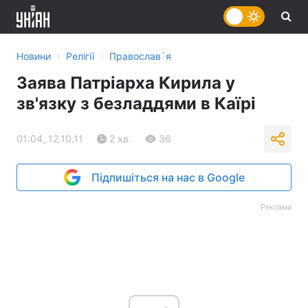
›
›
Новини
Релігії
Православ`я
Заява Патріарха Кирила у
зв'язку з безладдями в Каїрі
01:04, 12.10.11
2 хв.
36
Підпишіться на нас в Google
Реклама