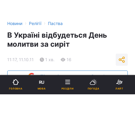
›
›
Новини
Релігії
Паства
В Україні відбудеться День
молитви за сиріт
11:17, 11.10.11
1 хв.
16
Підпишіться на нас в Google
RU
МОВА
ГОЛОВНА
РОЗДІЛИ
ПОГОДА
ЛАЙТ
Реклама