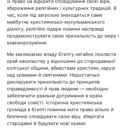
їх право на відкрите сповідування своєї віри,
збереження релігійних і культурних традицій. В
Тема оформлення
час, коли під загрозою знаходиться саме
майбутнє християнсько-мусульманського
діалогу, релігійні лідери повинні насправді
продемонструвати свою прихильність до миру і
взаєморозуміння.
Ми закликаємо владу Єгипту негайно покласти
край насильству у відношенні до стародавньої
коптської общини, вбивствам християн, нарузі
над храмами й святинями. Недостатньо
декларувати прихильність до принципів
справедливості й прав людини — необхідно
забезпечити реальне дотримання в країні
свободи совісті. Історична християнська
громада в Єгипті повинна мати право вільно й
безпечно сповідувати свою віру, зберігати
стародавні й будувати нові храми.