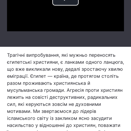
Play
Лонгріди
Video
Відео з Youtube
Статті
Інтерв'ю
Думки
Архів
Вакансії
Трагічні випробування, які мужньо переносять
єгипетські християни, є ланками одного ланцюга,
Контакти
що вже викликали нову, дедалі зростаючу хвилю
еміграції. Єгипет — країна, де протягом століть
Послуги
разом проживають християнська й
мусульманська громади. Агресія проти християн
лежить на совісті деструктивних, радикальних
сил, які керуються зовсім не духовними
мотивами. Ми звертаємося до лідерів
ісламського світу із закликом ясно засудити
насильство у відношенні до християн, поважати