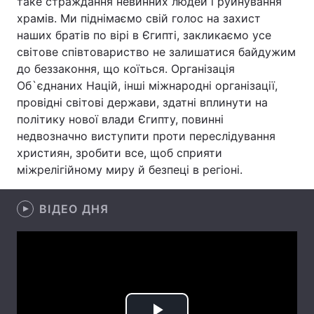
таке страждання невинних людей і руйнування
храмів. Ми піднімаємо свій голос на захист
наших братів по вірі в Єгипті, закликаємо усе
світове співтовариство не залишатися байдужим
Головна
Війна
до беззаконня, що коїться. Організація
Об`єднаних Націй, інші міжнародні організації,
Україна
Політика
провідні світові держави, здатні вплинути на
політику нової влади Єгипту, повинні
Економіка
Світ
недвозначно виступити проти переслідування
християн, зробити все, щоб сприяти
Спорт
Наука
міжрелігійному миру й безпеці в регіоні.
Техно і зв'язок
Лайт
ВІДЕО ДНЯ
Зброя
Інциденти
Здоров'я
Туризм
Цікавинки
Погода
Екологія
Регіони