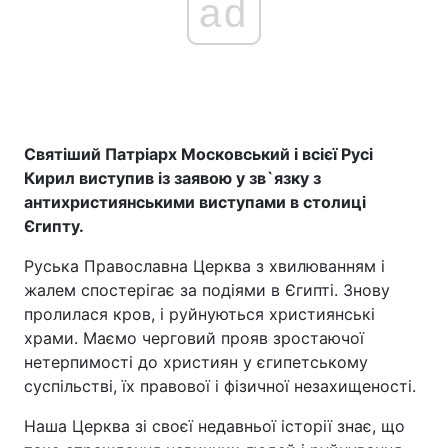
ad
Святіший Патріарх Московський і всієї Русі
Кирил виступив із заявою у зв`язку з
антихристиянськими виступами в столиці
Єгипту.
Руська Православна Церква з хвилюванням і
жалем спостерігає за подіями в Єгипті. Знову
пролилася кров, і руйнуються християнські
храми. Маємо черговий прояв зростаючої
нетерпимості до християн у єгипетському
суспільстві, їх правової і фізичної незахищеності.
Наша Церква зі своєї недавньої історії знає, що