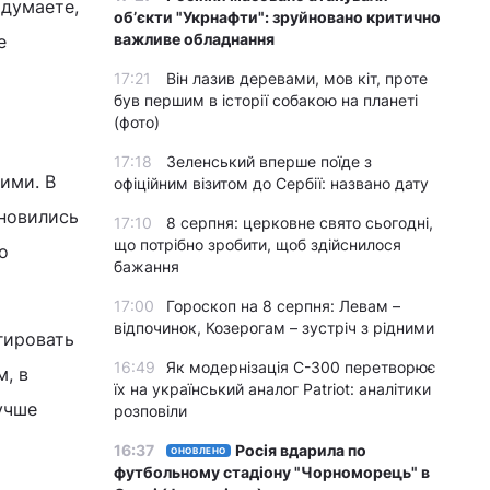
 думаете,
обʼєкти "Укрнафти": зруйновано критично
важливе обладнання
е
17:21
Він лазив деревами, мов кіт, проте
був першим в історії собакою на планеті
(фото)
17:18
Зеленський вперше поїде з
ими. В
офіційним візитом до Сербії: названо дату
ановились
17:10
8 серпня: церковне свято сьогодні,
що потрібно зробити, щоб здійснилося
о
бажання
17:00
Гороскоп на 8 серпня: Левам –
відпочинок, Козерогам – зустріч з рідними
гировать
16:49
Як модернізація С-300 перетворює
м, в
їх на український аналог Patriot: аналітики
учше
розповіли
16:37
Росія вдарила по
ОНОВЛЕНО
футбольному стадіону "Чорноморець" в