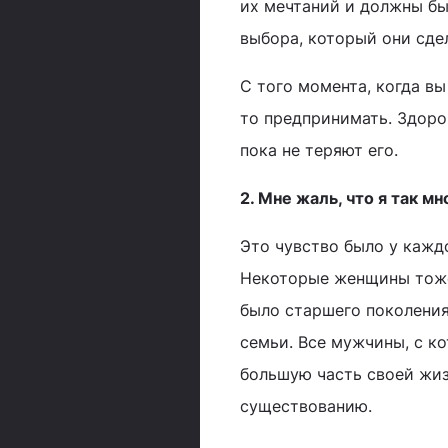
их мечтаний и должны бы
выбора, который они сдел
С того момента, когда вы
то предпринимать. Здоро
пока не теряют его.
2. Мне жаль, что я так мн
Это чувство было у каждо
Некоторые женщины тоже
было старшего поколения
семьи. Все мужчины, с ко
большую часть своей жиз
существованию.