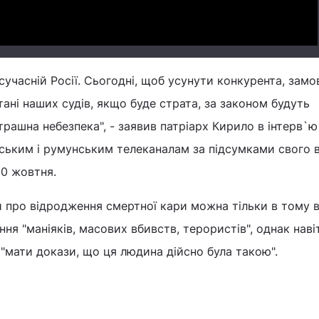
 сучасній Росії. Сьогодні, щоб усунути конкурента, зам
тані наших судів, якщо буде страта, за законом будуть
трашна небезпека", - заявив патріарх Кирило в інтерв`ю
ським і румунським телеканалам за підсумками свого в
10 жовтня.
и про відродження смертної кари можна тільки в тому 
ня "маніяків, масових вбивств, терористів", однак наві
"мати докази, що ця людина дійсно була такою".