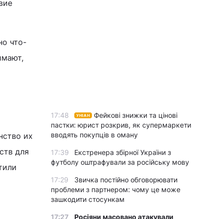
вие
но что-
имают,
17:48
Фейкові знижки та цінові
УНІАН
пастки: юрист розкрив, як супермаркети
вводять покупців в оману
нство их
ств для
17:39
Екстренера збірної України з
футболу оштрафували за російську мову
тили
17:29
Звичка постійно обговорювати
проблеми з партнером: чому це може
зашкодити стосункам
17:27
Росіяни масовано атакували