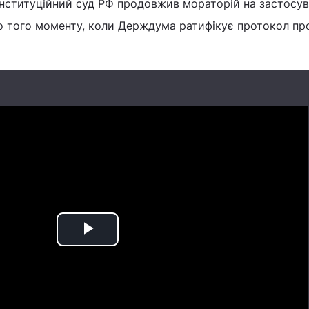
онституційний суд РФ продовжив мораторій на застосу
о того моменту, коли Держдума ратифікує протокол про
Play
Video