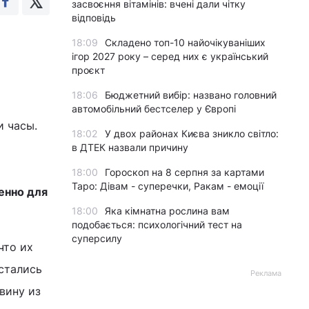
засвоєння вітамінів: вчені дали чітку
відповідь
18:09
Складено топ-10 найочікуваніших
ігор 2027 року – серед них є український
проєкт
18:06
Бюджетний вибір: названо головний
автомобільний бестселер у Європі
и часы.
18:02
У двох районах Києва зникло світло:
в ДТЕК назвали причину
18:00
Гороскоп на 8 серпня за картами
Таро: Дівам - суперечки, Ракам - емоції
енно для
18:00
Яка кімнатна рослина вам
подобається: психологічний тест на
суперсилу
что их
остались
Реклама
вину из