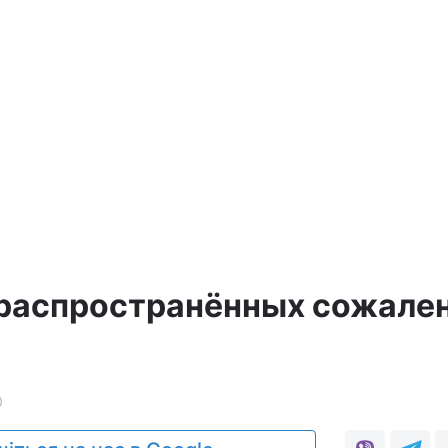
а
 распространённых сожале
0