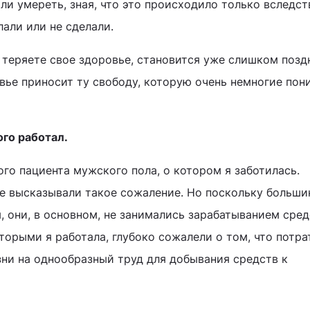
ли умереть, зная, что это происходило только вследст
али или не сделали.
 теряете свое здоровье, становится уже слишком позд
вье приносит ту свободу, которую очень немногие пон
ого работал.
го пациента мужского пола, о котором я заботилась.
 высказывали такое сожаление. Но поскольку больши
, они, в основном, не занимались зарабатыванием сред
торыми я работала, глубоко сожалели о том, что потра
ни на однообразный труд для добывания средств к