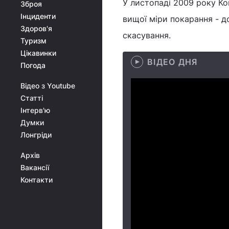
У листопаді 2009 року К
Зброя
Інциденти
вищої міри покарання - д
Здоров'я
скасування.
Туризм
Цікавинки
ВІДЕО ДНЯ
Погода
Відео з Youtube
Статті
Інтерв'ю
Думки
Лонгріди
Архів
Вакансії
Контакти