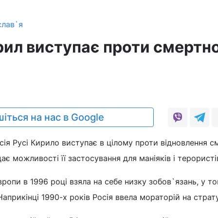
слав`я
рил виступає проти смертно
іться на нас в Google
сія Русі Кирило виступає в цілому проти відновлення с
идає можливості її застосування для маніяків і терористі
вропи в 1996 році взяла на себе низку зобов`язань, у то
априкінці 1990-х років Росія ввела мораторій на страту