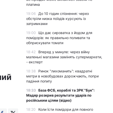
платина
19:06
До 10 годин спізнення: через
обстріли низка поїздів курсують із
затримками
19:00
Що дає сироватка з йодом для
помідорів: як правильно поливати та
обприскувати томати
18:42
Вперед у минуле: через війну
маленькі магазини замінять супермаркети,
- експерт
18:38
Ринок "лихоманить": квадратні
ний
метри в новобудовах дорожчають, попри
падіння попиту
18:33
База ФСБ, кораблі та ЗРК "Бук":
Мадяр розкрив результати ударів по
російським цілям (відео)
18:20
Коли їсти помідори для повного