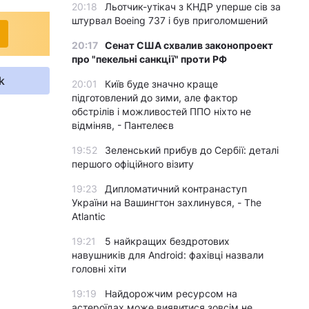
20:18
Льотчик-утікач з КНДР уперше сів за
штурвал Boeing 737 і був приголомшений
20:17
Сенат США схвалив законопроект
про "пекельні санкції" проти РФ
k
20:01
Київ буде значно краще
підготовлений до зими, але фактор
обстрілів і можливостей ППО ніхто не
відміняв, - Пантелеєв
19:52
Зеленський прибув до Сербії: деталі
першого офіційного візиту
19:23
Дипломатичний контранаступ
України на Вашингтон захлинувся, - The
Atlantic
19:21
5 найкращих бездротових
навушників для Android: фахівці назвали
головні хіти
19:19
Найдорожчим ресурсом на
астероїдах може виявитися зовсім не