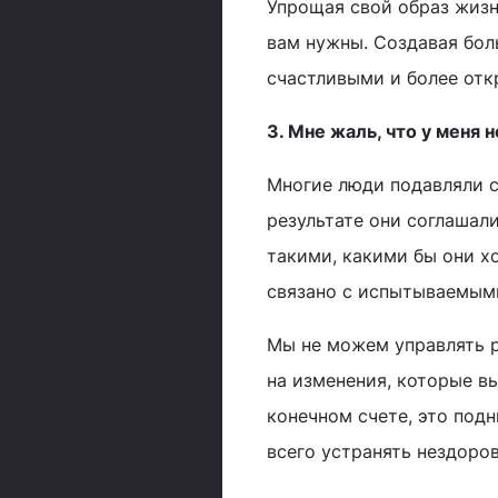
Упрощая свой образ жизн
вам нужны. Создавая бол
счастливыми и более от
3. Мне жаль, что у меня 
Многие люди подавляли с
результате они соглашал
такими, какими бы они х
связано с испытываемыми
Мы не можем управлять р
на изменения, которые вы
конечном счете, это под
всего устранять нездоро