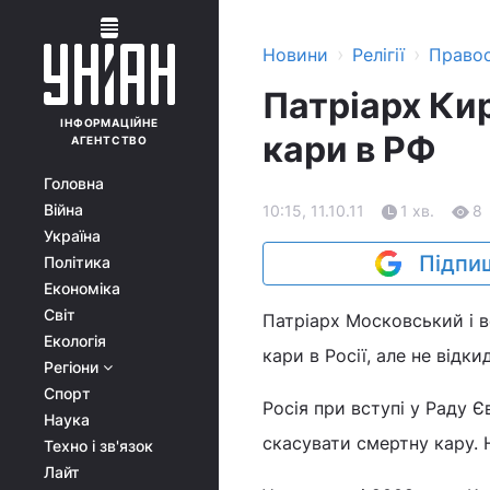
›
›
Новини
Релігії
Право
Патріарх Ки
ІНФОРМАЦІЙНЕ
кари в РФ
АГЕНТСТВО
Головна
Війна
10:15, 11.10.11
1 хв.
8
Україна
Підпиш
Політика
Економіка
Світ
Патріарх Московський і в
Екологія
кари в Росії, але не відк
Регіони
Спорт
Росія при вступі у Раду Є
Наука
скасувати смертну кару. Н
Техно і зв'язок
Лайт