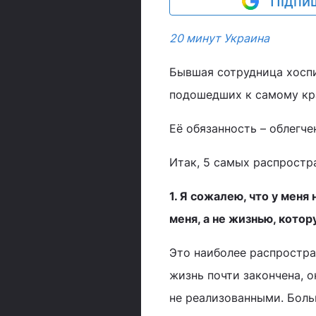
Підпиш
20 минут Украина
Бывшая сотрудница хоспи
подошедших к самому кр
Её обязанность – облегч
Итак, 5 самых распрост
1. Я сожалею, что у мен
меня, а не жизнью, кото
Это наиболее распростра
жизнь почти закончена, о
не реализованными. Боль