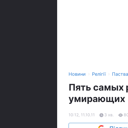
›
›
Новини
Релігії
Паств
Пять самых
умирающих
10:12, 11.10.11
3 хв.
8