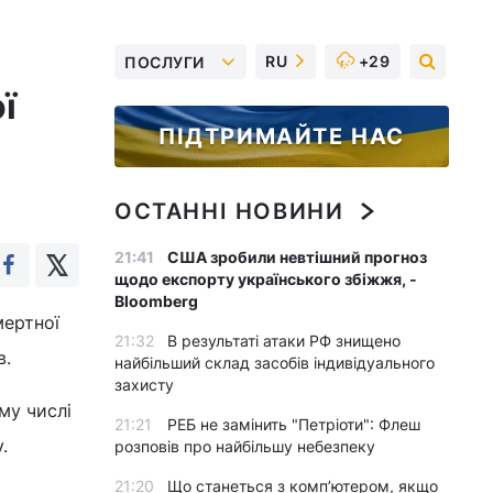
RU
+29
ПОСЛУГИ
ї
ПІДТРИМАЙТЕ НАС
ОСТАННІ НОВИНИ
21:41
США зробили невтішний прогноз
щодо експорту українського збіжжя, -
Bloomberg
мертної
21:32
В результаті атаки РФ знищено
в.
найбільший склад засобів індивідуального
захисту
му числі
21:21
РЕБ не замінить "Петріоти": Флеш
.
розповів про найбільшу небезпеку
21:20
Що станеться з комп’ютером, якщо