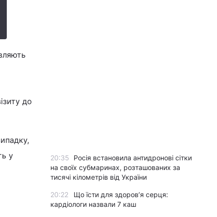
овляють
ізиту до
випадку,
ть у
20:35
Росія встановила антидронові сітки
на своїх субмаринах, розташованих за
тисячі кілометрів від України
20:22
Що їсти для здоров’я серця:
кардіологи назвали 7 каш