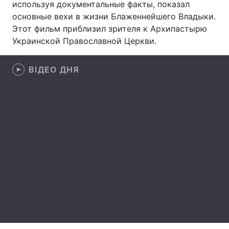
используя документальные факты, показал
основные вехи в жизни Блаженнейшего Владыки.
Этот фильм приблизил зрителя к Архипастырю
Украинской Православной Церкви.
Головна
Війна
Україна
Політика
ВІДЕО ДНЯ
Економіка
Світ
Спорт
Наука
Техно і зв'язок
Лайт
Зброя
Інциденти
Здоров'я
Туризм
Цікавинки
Погода
Екологія
Регіони