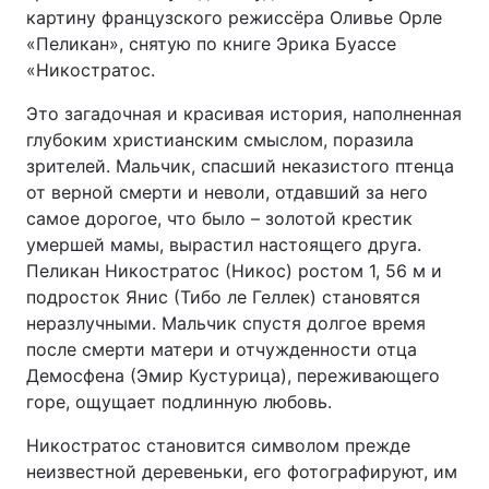
картину французского режиссёра Оливье Орле
«Пеликан», снятую по книге Эрика Буассе
«Никостратос.
Это загадочная и красивая история, наполненная
глубоким христианским смыслом, поразила
зрителей. Мальчик, спасший неказистого птенца
от верной смерти и неволи, отдавший за него
самое дорогое, что было – золотой крестик
умершей мамы, вырастил настоящего друга.
Пеликан Никостратос (Никос) ростом 1, 56 м и
подросток Янис (Тибо ле Геллек) становятся
неразлучными. Мальчик спустя долгое время
после смерти матери и отчужденности отца
Демосфена (Эмир Кустурица), переживающего
горе, ощущает подлинную любовь.
Никостратос становится символом прежде
неизвестной деревеньки, его фотографируют, им