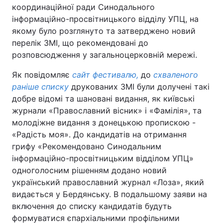
координаційної ради Синодального
інформаційно-просвітницького відділу УПЦ, на
якому було розглянуто та затверджено новий
перелік ЗМІ, що рекомендовані до
розповсюдження у загальноцерковній мережі.
Як повідомляє
сайт фестивалю,
до
схваленого
раніше списку
друкованих ЗМІ були долучені такі
добре відомі та шановані видання, як київські
журнали «Православний вісник» і «Фамілія», та
молодіжне видання з донецькою пропискою -
«Радість моя». До кандидатів на отримання
грифу «Рекомендовано Синодальним
інформаційно-просвітницьким відділом УПЦ»
одноголосним рішенням додано новий
український православний журнал «Лоза», який
видається у Бердянську. В подальшому заяви на
включення до списку кандидатів будуть
формуватися єпархіальними профільними