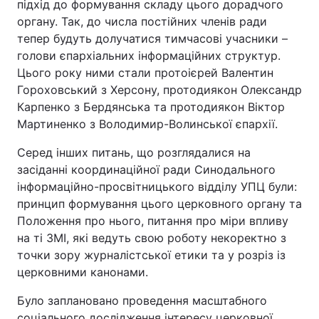
підхід до формування складу цього дорадчого
органу. Так, до числа постійних членів ради
тепер будуть долучатися тимчасові учасники –
голови єпархіальних інформаційних структур.
Цього року ними стали протоієрей Валентин
Гороховський з Херсону, протодиякон Олександр
Карпенко з Бердянська та протодиякон Віктор
Мартиненко з Володимир-Волинської єпархії.
Серед інших питань, що розглядалися на
засіданні координаційної ради Синодального
інформаційно-просвітницького відділу УПЦ були:
принцип формування цього церковного органу та
Положення про нього, питання про міри впливу
на ті ЗМІ, які ведуть свою роботу некоректно з
точки зору журналістської етики та у розріз із
церковними канонами.
Було заплановано проведення масштабного
соціального дослідження інтересу церковної