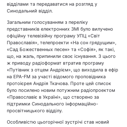
відділами та передаватися на розгляд у
Синодальний відділ.
Загальним голосуванням з переліку
представників електронних ЗМІ було вилучено
офіційну телевізійну програму УПЦ «Світ
Православія», телепроекти «На сон грядущим»,
«Сад Божественных песен» та «Софія», як такі,
що, на жаль, припинили своє існування. З цього
ж приводу радіоформат втратив програму
«Путівник з отцем Андрієм», що виходила в ефір
на ЕРА-FM за участі відомого проповідника
протоієрея Андрія Ткачова. Проте цей список
було посилено новим потужним радіопроектом
«Православіє в Україні», що створено за
підтримки Синодального інформаційно-
просвітницького відділу.
Особливістю цьогорічної зустрічі став новий