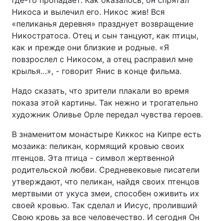
где-то пропадает. Как оказалось, он спрятал
Никоса и вылечил его. Никос жив! Вся
«пеликанья деревня» празднует возвращение
Никостратоса. Отец и сын танцуют, как птицы,
как и прежде они близкие и родные. «Я
повзрослел с Никосом, а отец расправил мне
крылья…», - говорит Янис в конце фильма.
Надо сказать, что зрители плакали во время
показа этой картины. Так нежно и трогательно
художник Оливье Орле передал чувства героев.
В знаменитом монастыре Киккос на Кипре есть
мозаика: пеликан, кормящий кровью своих
птенцов. Эта птица - символ жертвенной
родительской любви. Средневековые писатели
утверждают, что пеликан, найдя своих птенцов
мертвыми от укуса змеи, способен оживить их
своей кровью. Так сделал и Иисус, проливший
Свою кровь за все человечество. И сегодня Он