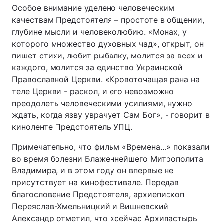
Особое внимание уделено человеческим
Лонгріди
качествам Предстоятеля – простоте в общении,
глубине мысли и человеколюбию. «Монах, у
которого множество духовных чад», открыт, он
Відео з Youtube
Статті
пишет стихи, любит рыбалку, молится за всех и
каждого, молится за единство Украинской
Інтерв'ю
Думки
Православной Церкви. «Кровоточащая рана на
Архів
Вакансії
теле Церкви - раскол, и его невозможно
преодолеть человеческими усилиями, нужно
Контакти
ждать, когда язву уврачует Сам Бог», - говорит в
киноленте Предстоятель УПЦ.
Послуги
Примечательно, что фильм «Времена…» показали
во время болезни Блаженнейшего Митрополита
Владимира, и в этом году он впервые не
присутствует на кинофестивале. Передав
благословение Предстоятеля, архиепископ
Переяслав-Хмельницкий и Вишневский
Александр отметил, что «сейчас Архипастырь