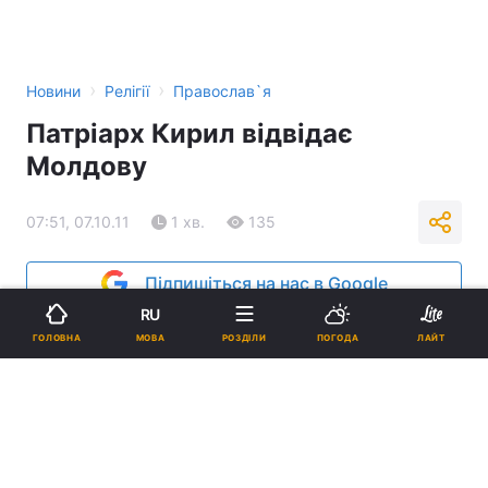
›
›
Новини
Релігії
Православ`я
Патріарх Кирил відвідає
Молдову
07:51, 07.10.11
1 хв.
135
Підпишіться на нас в Google
RU
Реклама
МОВА
ГОЛОВНА
РОЗДІЛИ
ПОГОДА
ЛАЙТ