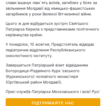
слави вшанує пам`ять воїнів, загиблих у боях за
звільнення Молдавії від німецько-фашистських
Лонгріди
загарбників у роки Великої Вітчизняної війни.
Відео з Youtube
Статті
Цього ж дня відбудеться зустріч Святішого
Патріарха Кирила з представниками політичного
Інтерв'ю
Думки
керівництва країни.
Архів
Вакансії
У понеділок, 10 жовтня, Предстоятель відвідає
педіатричне відділення Республіканського
Контакти
онкологічного інституту.
Послуги
Завершиться Патріарший візит відвіданням
Богородице-Різдвяного Курк`євського
(Куркинського) чоловічого монастиря
(Оргіївський район Молдавії).
Прес-служба Патріарха Московського і всієї Русі
ПІДТРИМАЙТЕ НАС