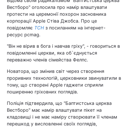
Відома своїм радикалізмом "Баптистська церква
Вестборо" оголосила про намір влаштувати
протести на церемонії похорон засновника
корпорації Apple Стіва Джобса. Про це
повідомляє
ТСН
з посиланням на інтернет-
ресурс pcmag.
"Він не вірив в бога і навчав гріху", - говориться в
повідомленні церкви, яка об`єднується
переважно членів сімейства Фелпс.
Новатора, що змінив світ через створення
проривних технологій, церковники звинуватили в
тому, що створені Apple гаджети сприяли
поширенню гріховних поглядів.
Поліція підтвердила, що "Баптистська церква
Вестборо" має намір влаштувати пікет на
кладовищі і не має наміру створювати її членам
перешкод у висловленні своїх поглядів,