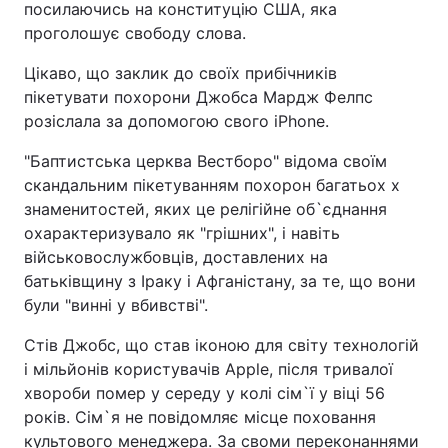
посилаючись на конституцію США, яка
проголошує свободу слова.
Цікаво, що заклик до своїх прибічників
пікетувати похорони Джобса Мардж Фелпс
розіслала за допомогою свого iPhone.
"Баптистська церква Вестборо" відома своїм
скандальним пікетуванням похорон багатьох х
знаменитостей, яких це релігійне об`єднання
охарактеризувало як "грішних", і навіть
військовослужбовців, доставлених на
батьківщину з Іраку і Афганістану, за те, що вони
були "винні у вбивстві".
Стів Джобс, що став іконою для світу технологій
і мільйонів користувачів Apple, після тривалої
хвороби помер у середу у колі сім`ї у віці 56
років. Сім`я не повідомляє місце поховання
культового менеджера. За своми переконаннями