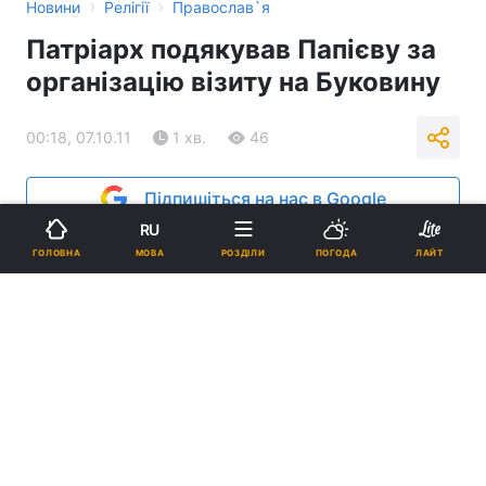
›
›
Новини
Релігії
Православ`я
Патріарх подякував Папієву за
організацію візиту на Буковину
00:18, 07.10.11
1 хв.
46
Підпишіться на нас в Google
RU
Реклама
МОВА
ГОЛОВНА
РОЗДІЛИ
ПОГОДА
ЛАЙТ
ad