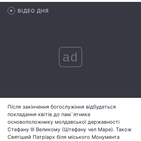
ВІДЕО ДНЯ
Головна
Війна
Україна
Політика
ad
Економіка
Світ
Спорт
Наука
Техно і зв'язок
Лайт
Зброя
Інциденти
Після закінчення богослужіння відбудеться
Здоров'я
Туризм
покладання квітів до пам`ятника
основоположнику молдавської державності
Цікавинки
Погода
Стефану III Великому (Штефану чел Маре). Також
Святіший Патріарх біля міського Монумента
Екологія
Регіони