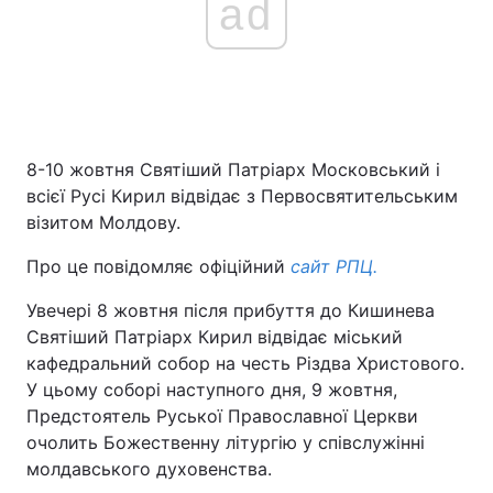
ad
8-10 жовтня Святіший Патріарх Московський і
всієї Русі Кирил відвідає з Первосвятительським
візитом Молдову.
Про це повідомляє офіційний
сайт РПЦ.
Увечері 8 жовтня після прибуття до Кишинева
Святіший Патріарх Кирил відвідає міський
кафедральний собор на честь Різдва Христового.
У цьому соборі наступного дня, 9 жовтня,
Предстоятель Руської Православної Церкви
очолить Божественну літургію у співслужінні
молдавського духовенства.