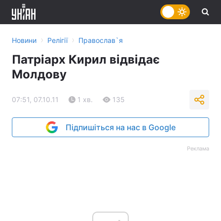
›
›
Новини
Релігії
Православ`я
Патріарх Кирил відвідає
Молдову
07:51, 07.10.11
1 хв.
135
Підпишіться на нас в Google
Реклама