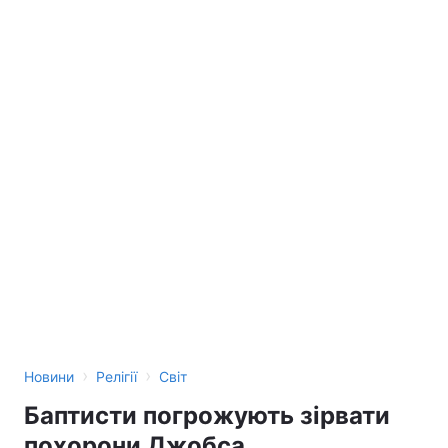
›
›
Новини
Релігії
Світ
Баптисти погрожують зірвати
похорони Джобса