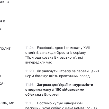
сня в
н в
х
11:24
Facebook, дрон і самокат у XVII
ополит
столітті: винаходи Ореста із серіалу
"Пригоди козака Виговського", які
випередили час
11:20
Як уникнути штрафу за перевищення
в
норм багажу: шість практичних порад
сяч
11:16
Загроза для України: журналісти
створили мапу зі 150 військовими
обʼєктам в Білорусі
жаль, ми
11:15
Постійно купую одноразові
пелюшки, хоча собак у мене немає: ось як