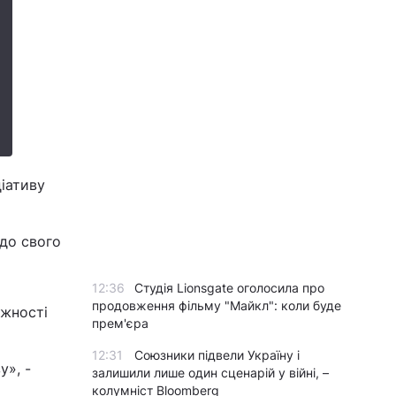
іативу
 до свого
12:36
Студія Lionsgate оголосила про
продовження фільму "Майкл": коли буде
ожності
прем'єра
12:31
Союзники підвели Україну і
у», -
залишили лише один сценарій у війні, –
колумніст Bloomberg