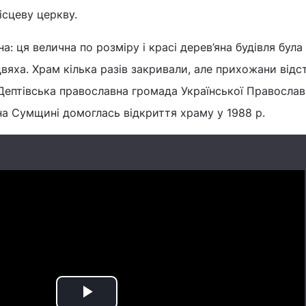
ісцеву церкву.
на: ця велична по розміру і красі дерев’яна будівля була
цвяха. Храм кілька разів закривали, але прихожани від
 Дептівська православна громада Української Православ
а Сумщині домоглась відкриття храму у 1988 р.