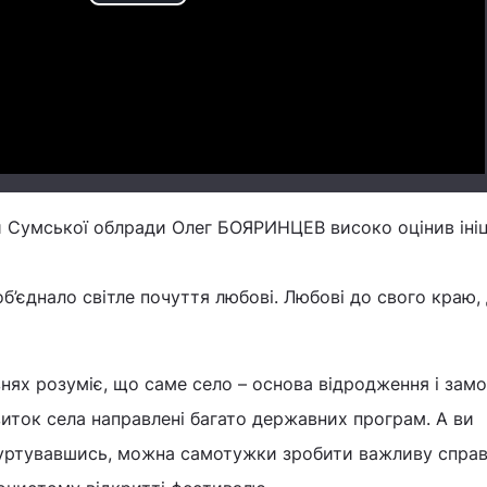
Play
Video
 Сумської облради Олег БОЯРИНЦЕВ високо оцінив ініц
об’єднало світле почуття любові. Любові до свого краю,
івнях розуміє, що саме село – основа відродження і зам
виток села направлені багато державних програм. А ви
гуртувавшись, можна самотужки зробити важливу справ