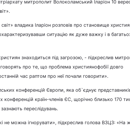
тріархату митрополит Волоколамський Іларіон 10 вере
віт».
і світ» владика Іларіон розповів про становище христия
 охарактеризувавши ситуацію як дуже важку і в багатьо
християн знаходиться під загрозою, - підкреслив митр
то говорять про те, що проблема християнофобії довго
останній час раптом про неї почали говорити».
пських конференцій Європи, яка об`єднує представникі
 конференцій країн-членів ЄС, щорічно близько 170 ти
 зазнають переслідувань.
кі не можна ігнорувати», підкреслив голова ВЗЦЗ: «На 