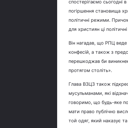
спостерігаємо сьогодні в
погіршення становища хри
політичні режими. Причо
для християн ці політичн
Він нагадав, що РПЦ веде
конфесій, а також з пред
перешкоджав би виникненн
протягом століть».
Глава ВЗЦЗ також підкре
мусульманами, які відзна
говоримо, що будь-яке п
мати право публічно висл
той одяг, який наказує та 