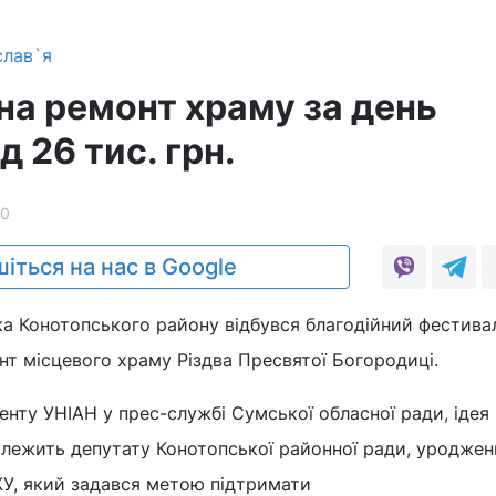
слав`я
на ремонт храму за день
д 26 тис. грн.
0
іться на нас в Google
ка Конотопського району відбувся благодійний фестивал
т місцевого храму Різдва Пресвятої Богородиці.
нту УНІАН у прес-службі Сумської обласної ради, ідея
лежить депутату Конотопської районної ради, уродже
У, який задався метою підтримати