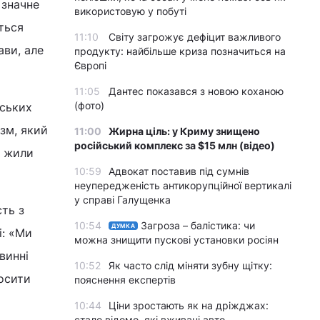
 значне
використовую у побуті
ться
11:10
Світу загрожує дефіцит важливого
ви, але
продукту: найбільше криза позначиться на
Європі
11:05
Дантес показався з новою коханою
(фото)
нських
зм, який
11:00
Жирна ціль: у Криму знищено
російський комплекс за $15 млн (відео)
и жили
10:59
Адвокат поставив під сумнів
неупередженість антикорупційної вертикалі
у справі Галущенка
ть з
10:54
Загроза – балістика: чи
ДУМКА
і: «Ми
можна знищити пускові установки росіян
винні
10:52
Як часто слід міняти зубну щітку:
носити
пояснення експертів
10:44
Ціни зростають як на дріжджах:
стало відомо, які вживані авто