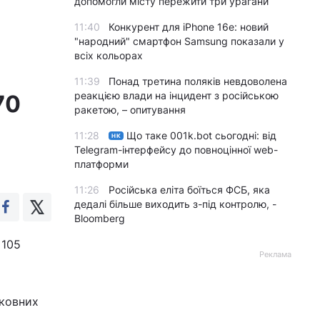
допомогли місту пережити три урагани
11:40
Конкурент для iPhone 16e: новий
"народний" смартфон Samsung показали у
всіх кольорах
11:39
Понад третина поляків невдоволена
реакцією влади на інцидент з російською
70
ракетою, – опитування
11:28
Що таке 001k.bot сьогодні: від
НК
Telegram-інтерфейсу до повноцінної web-
платформи
11:26
Російська еліта боїться ФСБ, яка
дедалі більше виходить з-під контролю, -
Bloomberg
 105
Реклама
рковних