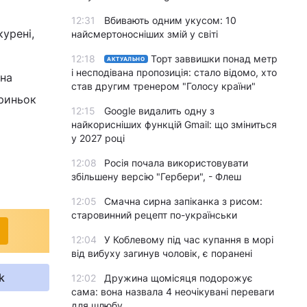
12:31
Вбивають одним укусом: 10
курені,
найсмертоносніших змій у світі
12:18
Торт заввишки понад метр
АКТУАЛЬНО
і несподівана пропозиція: стало відомо, хто
 на
став другим тренером "Голосу країни"
криньок
12:15
Google видалить одну з
найкорисніших функцій Gmail: що зміниться
у 2027 році
12:08
Росія почала використовувати
збільшену версію "Гербери", - Флеш
12:05
Смачна сирна запіканка з рисом:
старовинний рецепт по-українськи
12:04
У Коблевому під час купання в морі
від вибуху загинув чоловік, є поранені
k
12:02
Дружина щомісяця подорожує
сама: вона назвала 4 неочікувані переваги
для шлюбу