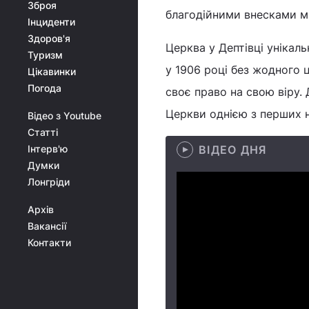
Зброя
благодійними внесками м
Інциденти
Здоров'я
Церква у Дептівці унікаль
Туризм
у 1906 році без жодного 
Цікавинки
Погода
своє право на свою віру.
Церкви однією з перших н
Відео з Youtube
Статті
Інтерв'ю
ВІДЕО ДНЯ
Думки
Лонгріди
Архів
Вакансії
Контакти