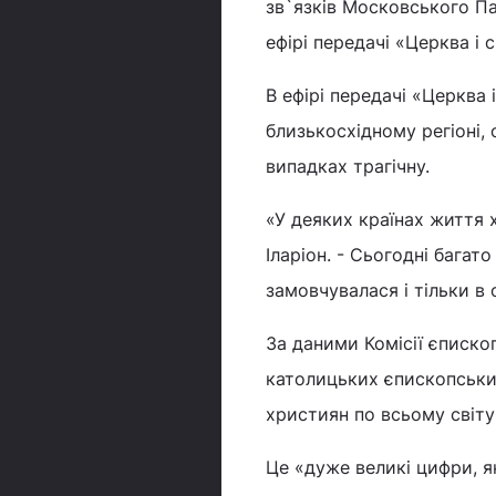
зв`язків Московського Па
ефірі передачі «Церква і с
В ефірі передачі «Церква 
близькосхідному регіоні,
випадках трагічну.
«У деяких країнах життя 
Іларіон. - Сьогодні бага
замовчувалася і тільки в 
За даними Комісії єписко
католицьких єпископських
християн по всьому світу
Це «дуже великі цифри, я