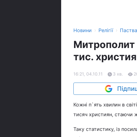
›
›
Новини
Релігії
Паств
Митрополит 
тис. христи
16:21, 04.10.11
3 хв.
2
Підпиш
Кожні п`ять хвилин в сві
тисяч християн, стаючи ж
Таку статистику, із посил