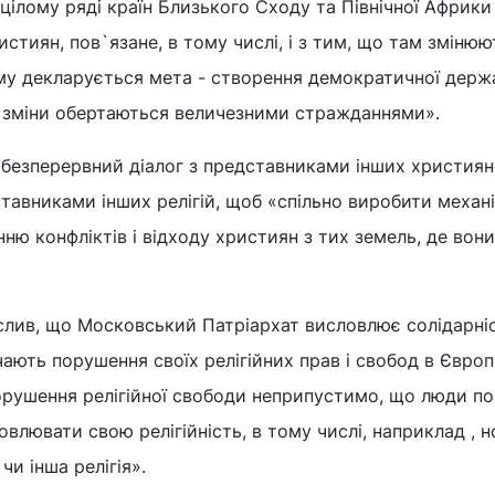
 цілому ряді країн Близького Сходу та Північної Африки
стиян, пов`язане, в тому числі, і з тим, що там змінюю
му декларується мета - створення демократичної держа
і зміни обертаються величезними стражданнями».
 безперервний діалог з представниками інших христия
ставниками інших релігій, щоб «спільно виробити механі
ю конфліктів і відходу християн з тих земель, де вон
слив, що Московський Патріархат висловлює солідарніс
чають порушення своїх релігійних прав і свобод в Європ
орушення релігійної свободи неприпустимо, що люди по
овлювати свою релігійність, в тому числі, наприклад , 
чи інша релігія».