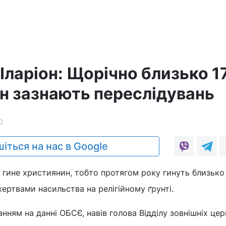
а
Іларіон: Щорічно близько 1
ян зазнають переслідувань
0
іться на нас в Google
ті гине християнин, тобто протягом року гинуть близько
ертвами насильства на релігійному ґрунті.
анням на данні ОБСЄ, навів голова Відділу зовнішніх це