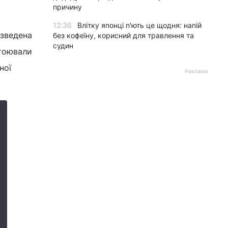
причину
12:36
Влітку японці п'ють це щодня: напій
 зведена
без кофеїну, корисний для травлення та
судин
стоювали
ної
Реклама