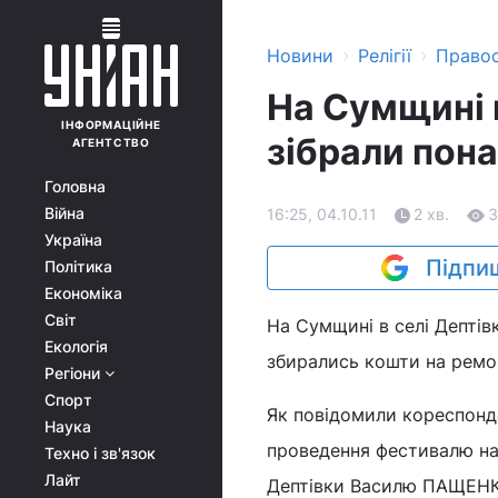
›
›
Новини
Релігії
Право
На Сумщині 
ІНФОРМАЦІЙНЕ
зібрали пона
АГЕНТСТВО
Головна
Війна
16:25, 04.10.11
2 хв.
3
Україна
Підпиш
Політика
Економіка
Світ
На Сумщині в селі Дептів
Екологія
збирались кошти на ремон
Регіони
Спорт
Як повідомили кореспонде
Наука
проведення фестивалю на
Техно і зв'язок
Лайт
Дептівки Василю ПАЩЕНК