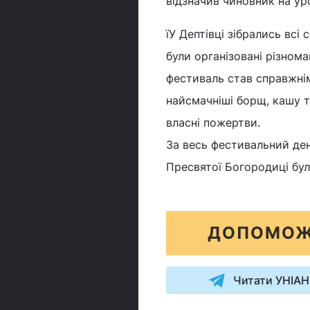
відзначив чиновник на ур
їУ Дептівці зібрались всі
були організовані різнома
фестиваль став справжнім
найсмачніші борщ, кашу 
власні пожертви.
За весь фестивальний де
Пресвятої Богородиці бул
ДОПОМОЖ
Читати УНІАН