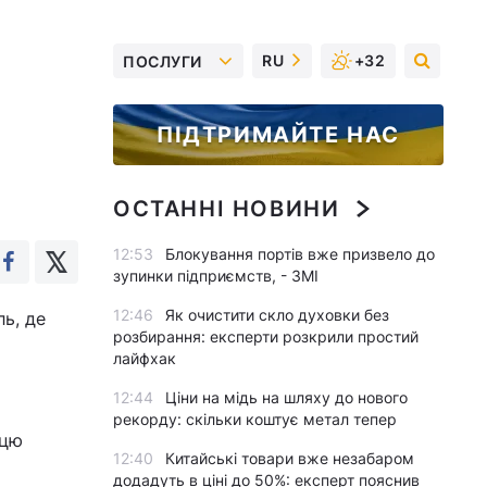
RU
+32
ПОСЛУГИ
ПІДТРИМАЙТЕ НАС
ОСТАННІ НОВИНИ
12:53
Блокування портів вже призвело до
зупинки підприємств, - ЗМІ
12:46
Як очистити скло духовки без
ь, де
розбирання: експерти розкрили простий
лайфхак
12:44
Ціни на мідь на шляху до нового
рекорду: скільки коштує метал тепер
нцю
12:40
Китайські товари вже незабаром
додадуть в ціні до 50%: експерт пояснив