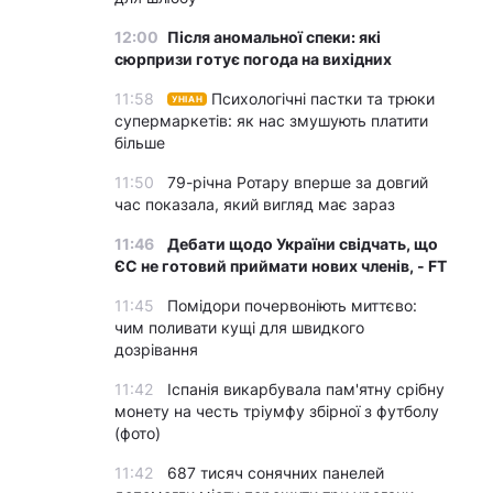
12:00
Після аномальної спеки: які
сюрпризи готує погода на вихідних
11:58
Психологічні пастки та трюки
УНІАН
супермаркетів: як нас змушують платити
більше
11:50
79-річна Ротару вперше за довгий
час показала, який вигляд має зараз
11:46
Дебати щодо України свідчать, що
ЄС не готовий приймати нових членів, - FT
11:45
Помідори почервоніють миттєво:
чим поливати кущі для швидкого
дозрівання
11:42
Іспанія викарбувала пам'ятну срібну
монету на честь тріумфу збірної з футболу
(фото)
11:42
687 тисяч сонячних панелей