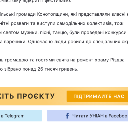
очистому відкритті фестивалю.
 сільські громади Конотопщини, які представляли власні 
нітні розваги та виступи самодільних колективів, тож
 святом музики, пісні, танцю, були проведені конкурси
та вареники. Одночасно люди робили до спеціальних с
нь громадою та гостями свята на ремонт храму Різдва
о зібрано понад 26 тисяч гривень.
ІТЬ ПРОЄКТУ
ПІДТРИМАЙТЕ НАС
 в Telegram
Читати УНІАН в Faceboo