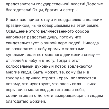
представители государственной власти! Дорогие
благодетели! Отцы, братия и сестры!
Я всех вас приветствую и поздравляю с великим
Головна
Війна
праздником, ныне совершаемым на этой земле.
Освящение этого величественного собора
Україна
Політика
наполняет радостью душу, потому что
Економіка
Світ
свидетельствует о живой вере людей. Никогда
не возносятся к небу храмы с золотыми
Спорт
Наука
куполами, если нет мощного движения снизу —
от людей к небу и к Богу. Тогда в этот
Техно і зв'язок
Лайт
колоссальный духовный поток вовлекаются
многие люди. Быть может, те, кому бы и в
Зброя
Інциденти
голову не пришло строить храм, вовлекаются
потому, что чувствуют, что здесь сила — сила
Здоров'я
Туризм
веры, сила молитвы, достигающая неба,
соединяющая с Богом и возвращающаяся людям
Цікавинки
Погода
благодатью Божией.
Екологія
Регіони