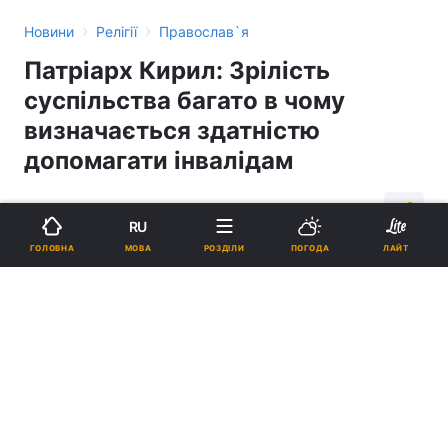
›
›
Новини
Релігії
Православ`я
Патріарх Кирил: Зрілість
суспільства багато в чому
визначається здатністю
допомагати інвалідам
10:08, 03.10.11
3 хв.
7
RU
МОВА
ГОЛОВНА
РОЗДІЛИ
ПОГОДА
ЛАЙТ
Підпишіться на нас в Google
Реклама