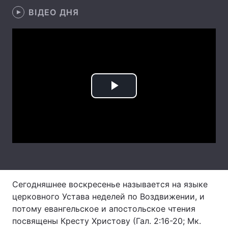
ВІДЕО ДНЯ
Лонгріди
Відео з Youtube
Статті
Інтерв'ю
Думки
Архів
Вакансії
Play
Контакти
Video
Послуги
Сегодняшнее воскресенье называется на языке
церковного Устава неделей по Воздвижении, и
потому евангельское и апостольское чтения
посвящены Кресту Христову (Гал. 2:16-20; Мк.