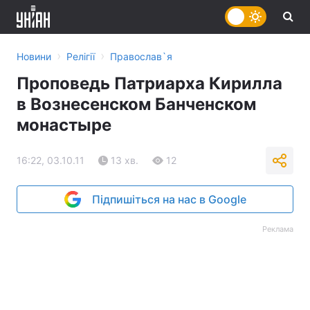
›
›
Новини
Релігії
Православ`я
Проповедь Патриарха Кирилла
в Вознесенском Банченском
монастыре
16:22, 03.10.11
13 хв.
12
Підпишіться на нас в Google
Реклама