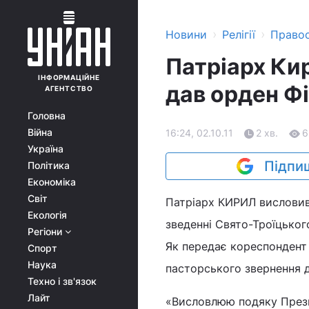
›
›
Новини
Релігії
Право
Патріарх Ки
ІНФОРМАЦІЙНЕ
дав орден Ф
АГЕНТСТВО
Головна
Війна
16:24, 02.10.11
2 хв.
6
Україна
Підпиш
Політика
Економіка
Світ
Патріарх КИРИЛ висловив
Екологія
зведенні Свято-Троїцьког
Регіони
Як передає кореспондент 
Спорт
Наука
пасторського звернення д
Техно і зв'язок
Лайт
«Висловлюю подяку Прези