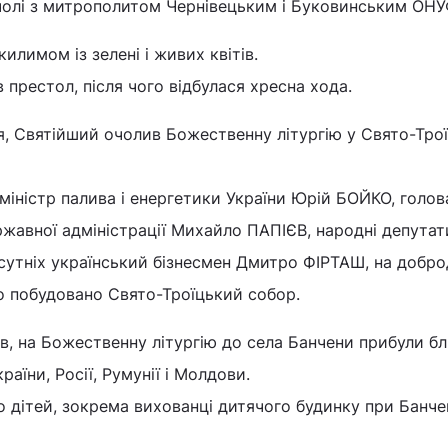
чолі з митрополитом Чернівецьким і Буковинським ОНУ
илимом із зелені і живих квітів.
престол, після чого відбулася хресна хода.
я, Святійший очолив Божественну літургію у Свято-Тро
 міністр палива і енергетики України Юрій БОЙКО, голов
ржавної адміністрації Михайло ПАПІЄВ, народні депутат
сутніх український бізнесмен Дмитро ФІРТАШ, на добро
о побудовано Свято-Троїцький собор.
, на Божественну літургію до села Банчени прибули б
країни, Росії, Румунії і Молдови.
ато дітей, зокрема вихованці дитячого будинку при Банч