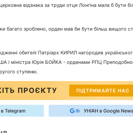
церковна відзнака за труди отця Лонгіна мала б бути б
ьки багато зроблено, орден мав би бути більш вищого ст
одженні обителі Патріарх КИРИЛ нагородив українсько
ША і міністра Юрія БОЙКА - орденами РПЦ Преподобно
ругого ступеню.
ІТЬ ПРОЄКТУ
ПІДТРИМАЙТЕ НАС
 в Telegram
УНІАН в Google New