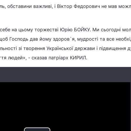
ль, обставини важливі, і Віктор Федорович не мав мож
 себе на цьому торжестві Юрію БОЙКУ. Ми сьогодні мо
щоб Господь дав йому здоров`я, мудрості та все необхі
альності зі творення Української держави і підвищення 
ття людей», - сказав патріарх КИРИЛ.