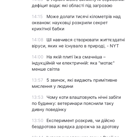
дефіцит води: які області під загрозою
14:15
Може долати тисячі кілометрів над
океаном: науковці розкрили секрет
крихітної бабки
14:08
ШІ навчився створювати життєздатні
віруси, яких не існувало в природі, - NYT
14:00
На якій плиті їжа смачніша –
індукційній чи електричній: яка "мотає"
менше світла
13:57
5 звичок, які видають примітивне
мислення у людини
13:53
Чому коти влаштовують нічні забіги
по будинку: ветеринари пояснили таку
дивну поведінку
13:50
Експеримент розкрив, чи дійсно
бездротова зарядка дорожча за дротову