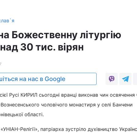
слав`я
на Божественну літургію
над 30 тис. вірян
7
іться на нас в Google
сієї Русі КИРИЛ сьогодні вранці виконав чин освячення
-Вознесенського чоловічого монастиря у селі Банчени
нівецької області.
УНІАН-Релігії», патріарха зустріло духівництво Українс