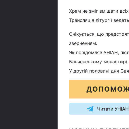
Храм не зміг вміщати всі
Трансляція літургії ведет
Очікується, що предстоя
зверненням.
Як повідомляв УНІАН, післ
Банченському монастирі.
У другій половині дня Св
ДОПОМОЖ
Читати УНІАН