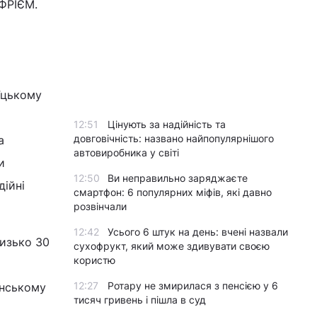
ФРІЄМ.
їцькому
12:51
Цінують за надійність та
довговічність: названо найпопулярнішого
а
автовиробника у світі
и
12:50
Ви неправильно заряджаєте
дійні
смартфон: 6 популярних міфів, які давно
розвінчали
12:42
Усього 6 штук на день: вчені назвали
лизько 30
сухофрукт, який може здивувати своєю
користю
12:27
Ротару не змирилася з пенсією у 6
енському
тисяч гривень і пішла в суд