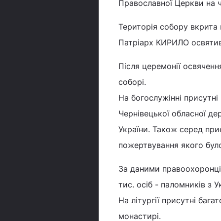
Православної Церкви на 
Територія собору вкрита к
Патріарх КИРИЛО освятив 
Після церемонії освяченн
соборі.
На богослужінні присутні
Чернівецької обласної де
України. Також серед при
пожертвування якого бул
За даними правоохоронців
тис. осіб - паломників з У
На літургії присутні баг
монастирі.