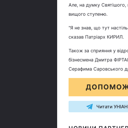
Але, на думку Святішого, 
вищого ступеню.
"Я не знав, що тут настіл
сказав Патріарх КИРИЛ.
Також за сприяння у відр
бізнесмена Дмитра ФІРТА
Серафима Саровського д
ДОПОМОЖ
Читати УНІАН