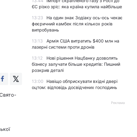
13:44
Імпорт скрапленого газу з Росії до
ЄС різко зріс: яка країна купила найбільше
13:23
На один знак Зодіаку ось-ось чекає
феєричний камбек після кількох років
випробувань
13:13
Армія США витратить $400 млн на
лазерні системи проти дронів
13:12
Нові рішення Нацбанку дозволять
бізнесу залучати більше кредитів: Пишний
розкрив деталі
13:00
Навіщо обприскувати вхідні двері
оцтом: відповідь досвідчених господинь
 Свято-
Реклама
ької