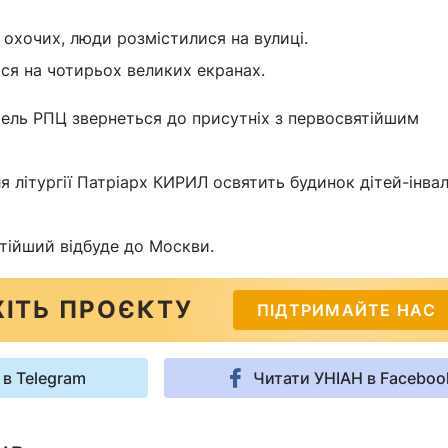
х охочих, люди розмістилися на вулиці.
ься на чотирьох великих екранах.
тель РПЦ звернеться до присутніх з первосвятійшим
я літургії Патріарх КИРИЛ освятить будинок дітей-інвал
ятійший відбуде до Москви.
ІТЬ ПРОЄКТУ
ПІДТРИМАЙТЕ НАС
 в Telegram
Читати УНІАН в Faceboo