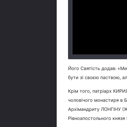
Його Святість додав: «М
бути зі своєю паствою, ал
Крім того, патріарх КИР
чоловічого монастиря в Б
Архімандриту ЛОНГІНУ (Ж
Рівноапостольного князя