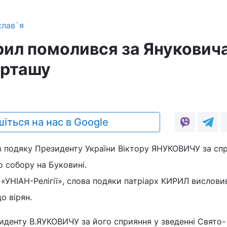
слав`я
рил помолився за Януковича
ірташу
іться на нас в Google
 подяку Президенту України Віктору ЯНУКОВИЧУ за спр
о собору на Буковині.
«УНІАН-Релігії», слова подяки патріарх КИРИЛ висловив
о вірян.
денту В.ЯУКОВИЧУ за його сприяння у зведенні Свято-