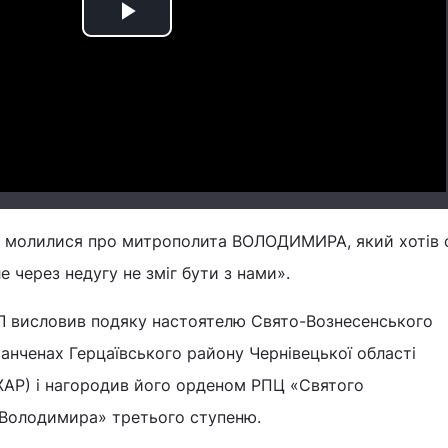
Play
Video
и молилися про митрополита ВОЛОДИМИРА, який хотів 
е через недугу не зміг бути з нами».
ИЛ висловив подяку настоятелю Свято-Вознесенського
анченах Герцаївського району Чернівецької області
АР) і нагородив його орденом РПЦ «Святого
 Володимира» третього ступеню.