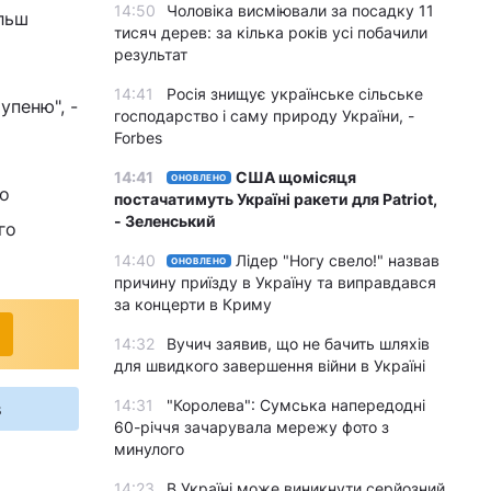
14:50
Чоловіка висміювали за посадку 11
ільш
тисяч дерев: за кілька років усі побачили
результат
14:41
Росія знищує українське сільське
упеню", -
господарство і саму природу України, -
Forbes
14:41
США щомісяця
ОНОВЛЕНО
го
постачатимуть Україні ракети для Patriot,
- Зеленський
го
14:40
Лідер "Ногу свело!" назвав
ОНОВЛЕНО
причину приїзду в Україну та виправдався
за концерти в Криму
14:32
Вучич заявив, що не бачить шляхів
для швидкого завершення війни в Україні
14:31
"Королева": Сумська напередодні
s
60-річчя зачарувала мережу фото з
минулого
14:23
В Україні може виникнути серйозний