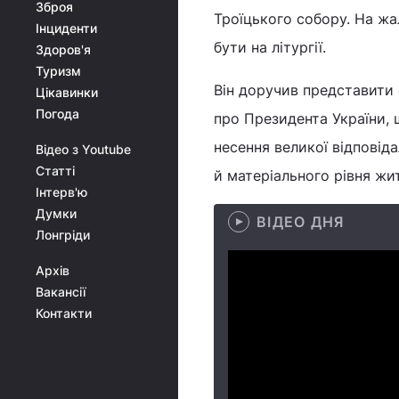
Зброя
Троїцького собору. На жа
Інциденти
бути на літургії.
Здоров'я
Туризм
Він доручив представити
Цікавинки
Погода
про Президента України, 
несення великої відповід
Відео з Youtube
Статті
й матеріального рівня жи
Інтерв'ю
Думки
ВІДЕО ДНЯ
Лонгріди
Архів
Вакансії
Контакти