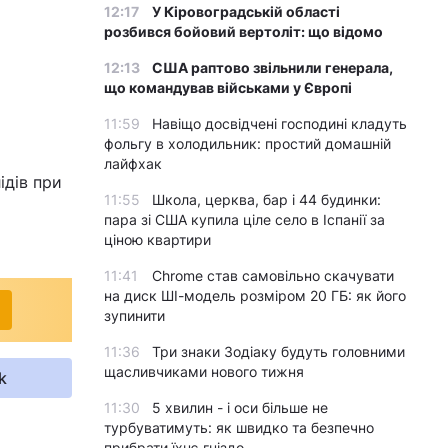
12:17
У Кіровоградській області
розбився бойовий вертоліт: що відомо
12:13
США раптово звільнили генерала,
що командував військами у Європі
11:59
Навіщо досвідчені господині кладуть
фольгу в холодильник: простий домашній
лайфхак
ідів при
11:55
Школа, церква, бар і 44 будинки:
пара зі США купила ціле село в Іспанії за
ціною квартири
11:41
Chrome став самовільно скачувати
на диск ШІ-модель розміром 20 ГБ: як його
зупинити
11:36
Три знаки Зодіаку будуть головними
щасливчиками нового тижня
k
11:30
5 хвилин - і оси більше не
турбуватимуть: як швидко та безпечно
прибрати їхнє гніздо