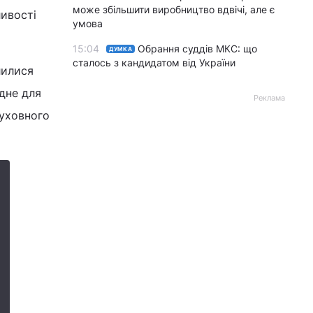
може збільшити виробництво вдвічі, але є
ливості
умова
15:04
Обрання суддів МКС: що
ДУМКА
сталось з кандидатом від України
лилися
дне для
Реклама
духовного