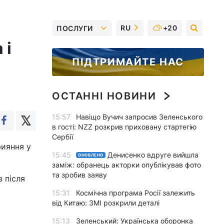
RU
+20
ПОСЛУГИ
 і
ПІДТРИМАЙТЕ НАС
ОСТАННІ НОВИНИ
15:57
Навіщо Вучич запросив Зеленського
в гості: NZZ розкрив приховану стартегію
Сербії
ияння у
15:45
Денисенко вдруге вийшла
ОНОВЛЕНО
заміж: обранець акторки опублікував фото
та зробив заяву
 після
15:31
Космічна програма Росії залежить
від Китаю: ЗМІ розкрили деталі
15:13
Зеленський: Українська оборонка