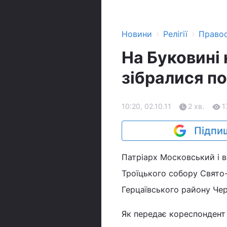
›
›
Новини
Релігії
Право
На Буковині 
зібралися по
10:20, 02.10.11
2 хв.
1
Підпиш
Патріарх Московський і в
Троїцького собору Свято
Герцаївського району Чер
Як передає кореспондент «