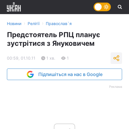
›
›
Новини
Релігії
Православ`я
Предстоятель РПЦ планує
зустрітися з Януковичем
00:59, 01.10.11
1 хв.
1
Підпишіться на нас в Google
Реклама