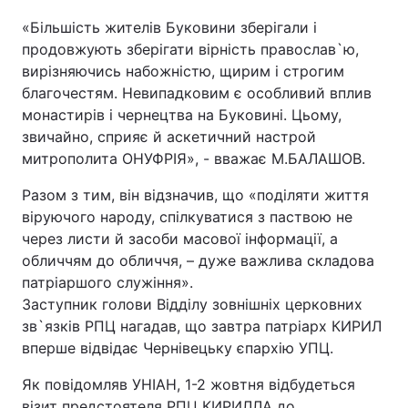
«Більшість жителів Буковини зберігали і
продовжують зберігати вірність православ`ю,
вирізняючись набожністю, щирим і строгим
благочестям. Невипадковим є особливий вплив
монастирів і чернецтва на Буковині. Цьому,
звичайно, сприяє й аскетичний настрой
митрополита ОНУФРІЯ», - вважає М.БАЛАШОВ.
Разом з тим, він відзначив, що «поділяти життя
віруючого народу, спілкуватися з паствою не
через листи й засоби масової інформації, а
обличчям до обличчя, – дуже важлива складова
патріаршого служіння».
Заступник голови Відділу зовнішніх церковних
зв`язків РПЦ нагадав, що завтра патріарх КИРИЛ
вперше відвідає Чернівецьку єпархію УПЦ.
Як повідомляв УНІАН, 1-2 жовтня відбудеться
візит предстоятеля РПЦ КИРИЛЛА до