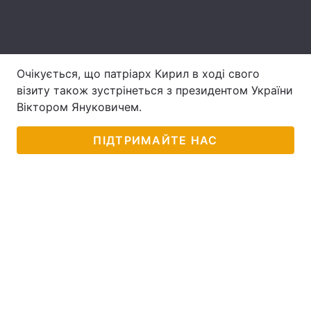
Лонгріди
Відео з Youtube
Статті
Очікується, що патріарх Кирил в ході свого
візиту також зустрінеться з президентом України
Інтерв'ю
Думки
Віктором Януковичем.
Архів
Вакансії
ПІДТРИМАЙТЕ НАС
Контакти
Послуги