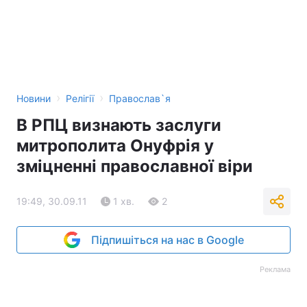
›
›
Новини
Релігії
Православ`я
В РПЦ визнають заслуги
митрополита Онуфрія у
зміцненні православної віри
19:49, 30.09.11
1 хв.
2
Підпишіться на нас в Google
Реклама