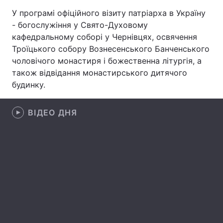
У програмі офіційного візиту патріарха в Україну
- богослужіння у Свято-Духовому
кафедральному соборі у Чернівцях, освячення
Головна
Війна
Троїцького собору Вознесенського Банченського
чоловічого монастиря і божественна літургія, а
Україна
Політика
також відвідання монастирського дитячого
будинку.
Економіка
Світ
Спорт
Наука
ВІДЕО ДНЯ
Техно і зв'язок
Лайт
Зброя
Інциденти
Здоров'я
Туризм
Цікавинки
Погода
Екологія
Регіони