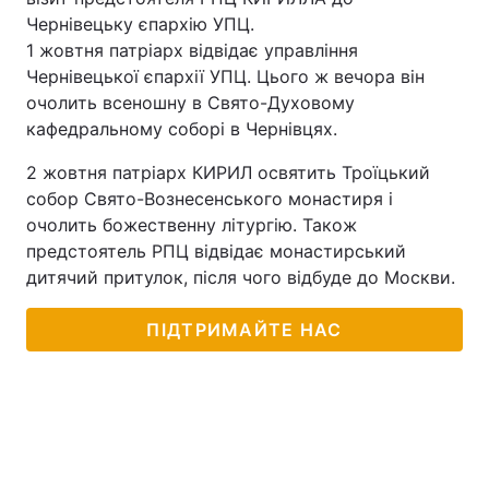
Чернівецьку єпархію УПЦ.
1 жовтня патріарх відвідає управління
Чернівецької єпархії УПЦ. Цього ж вечора він
очолить всеношну в Свято-Духовому
кафедральному соборі в Чернівцях.
2 жовтня патріарх КИРИЛ освятить Троїцький
собор Свято-Вознесенського монастиря і
очолить божественну літургію. Також
предстоятель РПЦ відвідає монастирський
дитячий притулок, після чого відбуде до Москви.
ПІДТРИМАЙТЕ НАС