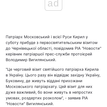
ad
Патріарх Московський і всієї Руси Кирил у
суботу прибуде з первосвятительським візитом
до Чернівецької області, повідомив РІА "Новости"
керівник патріаршої прес-служби протоієрей
Володимир Вигилянський.
"Це черговий візит святійшого патріарха Кирила
в Україну. Цього разу він відвідає західну Україну,
Буковину, де живуть віддані прихожани
Московського патріархату. Цей візит для них
дуже важливий, бо вони живуть в непростих
умовах, роздертих розколом", - заявив РІА
"Новости" Вигилянський.