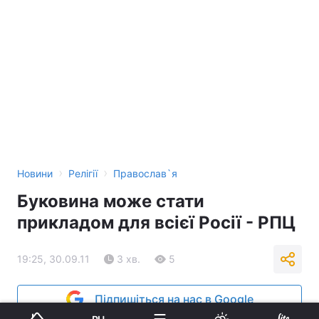
›
›
Новини
Релігії
Православ`я
Буковина може стати
прикладом для всієї Росії - РПЦ
19:25, 30.09.11
3 хв.
5
Підпишіться на нас в Google