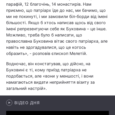
парафій, 12 благочінь, 14 монастирів. Нам
приємно, що патріарх їде до нас, ми бачимо, що
ми не покинуті, і ми замовили біл-борди від імені
Головна
Війна
більшості. Якщо б хтось написав щось від свого
імені репрезентуючи себе як Буковина – це інше.
Україна
Політика
Можливо, треба було б написати, що
православна Буковина вітає свого патріарха, але
Економіка
Світ
навіть не здогадувалися, що це когось
образить», - розповів єпископ Мелетій.
Спорт
Наука
Водночас, він констатував, що дійсно, на
Техно і зв'язок
Лайт
Буковині є ті, кому приїзд патріарха не
подобається, але «вони у меншості, і вони
Зброя
Інциденти
намагаються видати неприйняття візиту за
загальний настрій».
Здоров'я
Туризм
Цікавинки
Погода
ВІДЕО ДНЯ
Екологія
Регіони