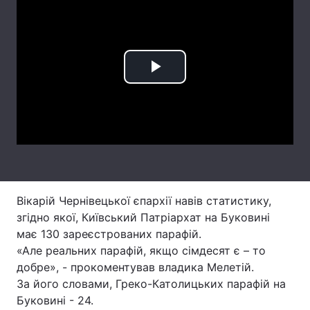
Лонгріди
Відео з Youtube
Статті
Play
Інтерв'ю
Думки
Video
Архів
Вакансії
Контакти
Послуги
Вікарій Чернівецької єпархії навів статистику,
згідно якої, Київський Патріархат на Буковині
має 130 зареєстрованих парафій.
«Але реальних парафій, якщо сімдесят є – то
добре», - прокоментував владика Мелетій.
За його словами, Греко-Католицьких парафій на
Буковині - 24.