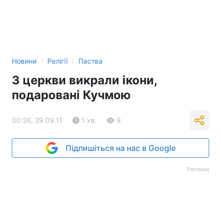
›
›
Новини
Релігії
Паства
З церкви викрали ікони,
подаровані Кучмою
00:26, 29.09.11
1 хв.
9
Підпишіться на нас в Google
Реклама