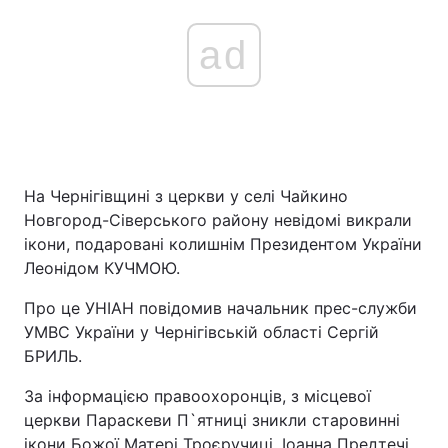
ad
На Чернігівщині з церкви у селі Чайкино
Новгород-Сіверського району невідомі викрали
ікони, подаровані колишнім Президентом України
Леонідом КУЧМОЮ.
Про це УНІАН повідомив начальник прес-служби
УМВС України у Чернігівській області Сергій
БРИЛЬ.
За інформацією правоохоронців, з місцевої
церкви Параскеви П`ятниці зникли старовинні
ікони Божої Матері Троєручиці, Іоанна Предтечі