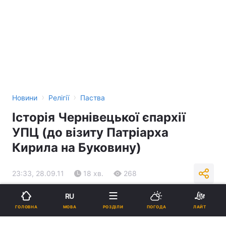
›
›
Новини
Релігії
Паства
Історія Чернівецької єпархії
УПЦ (до візиту Патріарха
Кирила на Буковину)
23:33, 28.09.11
18 хв.
268
RU
Підпишіться на нас в Google
МОВА
ГОЛОВНА
РОЗДІЛИ
ПОГОДА
ЛАЙТ
Реклама