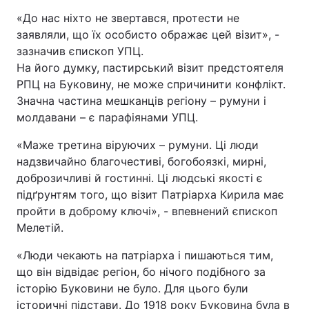
«До нас ніхто не звертався, протести не
Тема оформлення
заявляли, що їх особисто ображає цей візит», -
зазначив єпископ УПЦ.
На його думку, пастирський візит предстоятеля
РПЦ на Буковину, не може спричинити конфлікт.
Значна частина мешканців регіону – румуни і
молдавани – є парафіянами УПЦ.
«Маже третина віруючих – румуни. Ці люди
надзвичайно благочестиві, богобоязкі, мирні,
доброзичливі й гостинні. Ці людські якості є
підґрунтям того, що візит Патріарха Кирила має
пройти в доброму ключі», - впевнений єпископ
Мелетій.
«Люди чекають на патріарха і пишаються тим,
що він відвідає регіон, бо нічого подібного за
історію Буковини не було. Для цього були
історичні підстави. До 1918 року Буковина була в