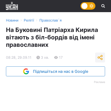
›
›
Новини
Релігії
Православ`я
На Буковині Патріарха Кирила
вітають з біл-бордів від імені
православних
08:28, 29.09.11
3 хв.
17
Підпишіться на нас в Google
Реклама