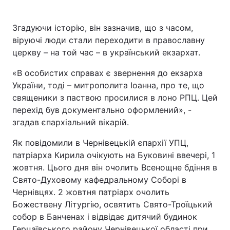
Згадуючи історію, він зазначив, що з часом,
віруючі люди стали переходити в православну
церкву – на той час – в український екзархат.
«В особистих справах є звернення до екзарха
України, тоді – митрополита Іоанна, про те, що
священики з паствою просилися в лоно РПЦ. Цей
перехід був документально оформлений», -
згадав єпархіальний вікарій.
Як повідомили в Чернівецькій єпархії УПЦ,
патріарха Кирила очікують на Буковині ввечері, 1
жовтня. Цього дня він очолить Всенощне бдіння в
Свято-Духовому кафедральному Соборі в
Чернівцях. 2 жовтня патріарх очолить
Божествену Літургію, освятить Свято-Троїцький
собор в Банченах і відвідає дитячий будинок
Герцаївського району Чернівецької області при