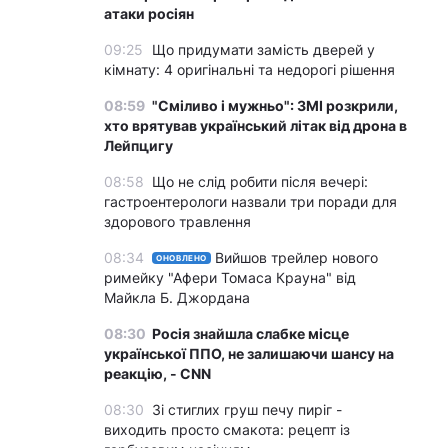
атаки росіян
09:25
Що придумати замість дверей у
кімнату: 4 оригінальні та недорогі рішення
08:59
"Сміливо і мужньо": ЗМІ розкрили,
хто врятував український літак від дрона в
Лейпцигу
08:58
Що не слід робити після вечері:
гастроентерологи назвали три поради для
здорового травлення
08:34
Вийшов трейлер нового
ОНОВЛЕНО
римейку "Афери Томаса Крауна" від
Майкла Б. Джордана
08:30
Росія знайшла слабке місце
української ППО, не залишаючи шансу на
реакцію, - CNN
08:30
Зі стиглих груш печу пиріг -
виходить просто смакота: рецепт із