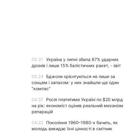
05:31
Україна у липні збила 87% ударних
дронів і лише 15% балістичних ракет, - звіт
05:24
Бджоли орієнтуються не лише за
сонцем і запахом: у них знайшли ще один
"компас"
04:37
Росія платитиме Україні по $20 млрд
на рік: економіст оцінив реальний механізм
репарацій
04:22
Покоління 1960–1980-х бачить, як
молодь викидає їхні цінності в смітник