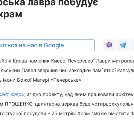
ська лавра побудує
храм
3
іться на нас в Google
районі Києва намісник Києво-Печерської Лаври митропо
льський Павел звершив чин закладки пам`ятної капсул
 ікони Божої Матері «Печерська».
сайт лаври
, згідно проекту, над яким працювали архіте
м ПРОЩЕНКО, цвинтарна церква буде чотирьохкупольн
ітектурної побудови - 25 метрів. Храм зможе вмістити 