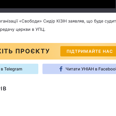
ганізації «Свободи» Сидір КІЗІН заявляв, що буде суди
редачу церкви в УПЦ.
ІТЬ ПРОЄКТУ
ПІДТРИМАЙТЕ НАС
 в Telegram
Читати УНІАН в Faceboo
ІВ