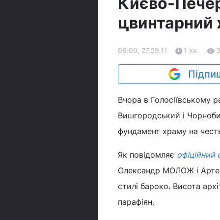
Києво-Печер
цвинтарний 
06:09, 27.09.11
1 хв.
Підпиш
Вчора в Голосіївському 
Вишгородський і Чорноби
фундамент храму на честь
Як повідомляє
офіційний 
Олександр МОЛОЖ і Арте
стилі бароко. Висота арх
парафіян.