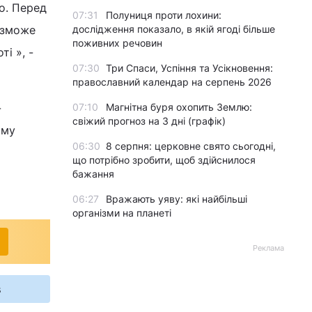
о. Перед
07:31
Полуниця проти лохини:
 зможе
дослідження показало, в якій ягоді більше
поживних речовин
і », -
07:30
Три Спаси, Успіння та Усікновення:
православний календар на серпень 2026
-
07:10
Магнітна буря охопить Землю:
свіжий прогноз на 3 дні (графік)
ому
06:30
8 серпня: церковне свято сьогодні,
що потрібно зробити, щоб здійснилося
бажання
06:27
Вражають уяву: які найбільші
організми на планеті
Реклама
s