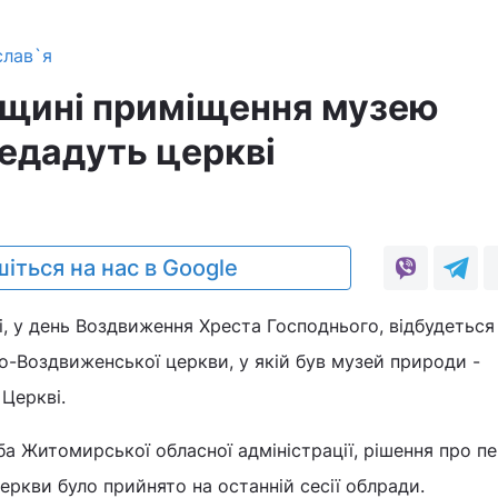
слав`я
щині приміщення музею
едадуть церкві
іться на нас в Google
, у день Воздвиження Хреста Господнього, відбудеться
-Воздвиженської церкви, у якій був музей природи -
 Церкві.
а Житомирської обласної адміністрації, рішення про п
ркви було прийнято на останній сесії облради.