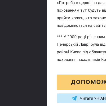
«Потреба в церкві на да
похованням тут будуть ві
прийти кожен, хто захоче 
повідомляється на сайті 
*** У 2009 році рішенням 
Печерській Лаврі була від
районі Києва під облашту
поховання насельників К
ДОПОМОЖ
Читати УНІАН