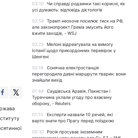
03:10
Чи справді родзинки такі корисні, як
усі думають: відповідь дієтологів
02:56
Трамп неохоче посилює тиск на РФ,
але законопроект Грема змусить його
вжити заходів, - WSJ
02:23
Мелоні відреагувала на вимогу
Іспанії щодо прикордонних перевірок у
Шенгені
02:18
Сонячна електростанція
перегородила давні маршрути тварин: вони
знайшли вихід
01:44
Саудівська Аравія, Пакистан і
Туреччина уклали угоду про взаємну
оборону, - Reuters
ержава
01:15
Експерти назвали 10 речей, які
нституту
варто знати про Прагу перед поїздкою
есятинної
00:32
Росія просуває іноземним
замовникам нову ракету для Су-57, - ЗМІ