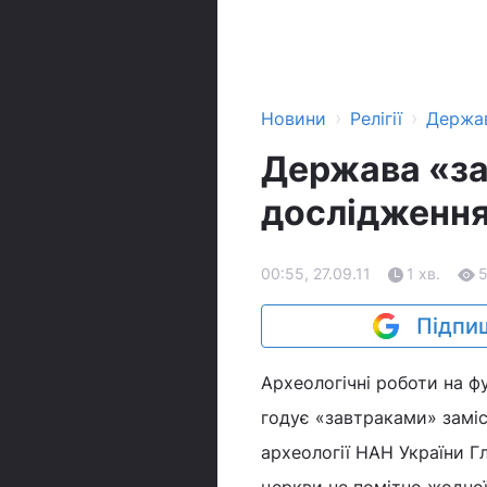
›
›
Новини
Релігії
Держа
Держава «за
дослідження
00:55, 27.09.11
1 хв.
Підпиш
Археологічні роботи на ф
годує «завтраками» заміс
археології НАН України Гл