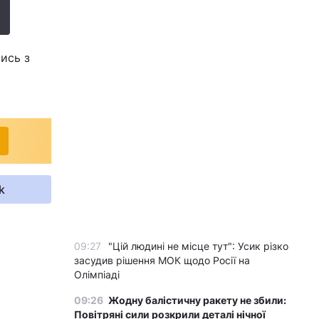
тись з
k
09:27
"Цій людині не місце тут": Усик різко
засудив рішення МОК щодо Росії на
Олімпіаді
09:26
Жодну балістичну ракету не збили:
Повітряні сили розкрили деталі нічної