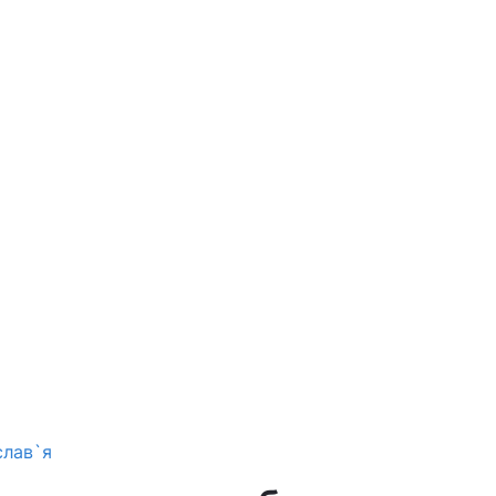
слав`я