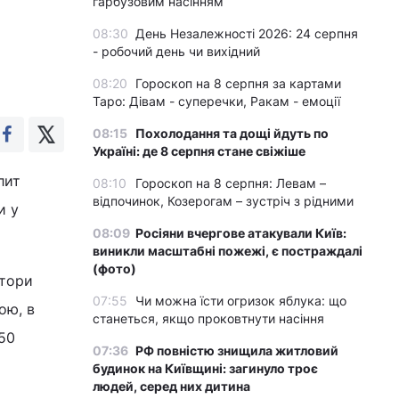
гарбузовим насінням
08:30
День Незалежності 2026: 24 серпня
- робочий день чи вихідний
08:20
Гороскоп на 8 серпня за картами
Таро: Дівам - суперечки, Ракам - емоції
08:15
Похолодання та дощі йдуть по
Україні: де 8 серпня стане свіжіше
лит
08:10
Гороскоп на 8 серпня: Левам –
відпочинок, Козерогам – зустріч з рідними
и у
08:09
Росіяни вчергове атакували Київ:
виникли масштабні пожежі, є постраждалі
(фото)
ктори
07:55
Чи можна їсти огризок яблука: що
ою, в
станеться, якщо проковтнути насіння
150
07:36
РФ повністю знищила житловий
будинок на Київщині: загинуло троє
людей, серед них дитина