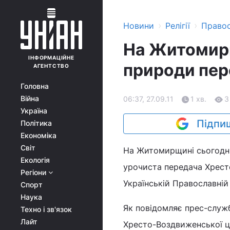
›
›
Новини
Релігії
Право
На Житомир
ІНФОРМАЦІЙНЕ
природи пер
АГЕНТСТВО
Головна
Війна
06:37, 27.09.11
1 хв.
3
Україна
Підпиш
Політика
Економіка
Світ
На Житомирщині сьогодні
Екологія
урочиста передача Хресто
Регіони
Українській Православній
Спорт
Наука
Як повідомляє прес-служб
Техно і зв'язок
Лайт
Хресто-Воздвиженської це