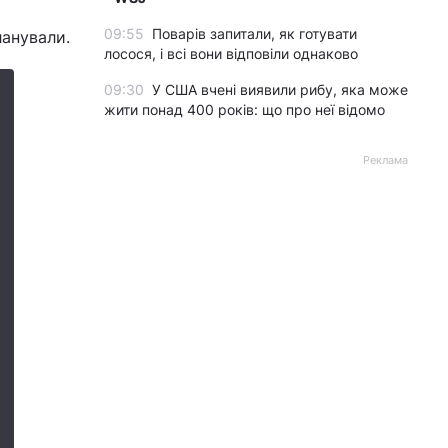
09:55
Поварів запитали, як готувати
ланували.
лосося, і всі вони відповіли однаково
09:30
У США вчені виявили рибу, яка може
жити понад 400 років: що про неї відомо
Реклама