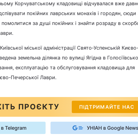
вньому Корчуватському кладовищі відчувалася вже давн
дспівувати покійних лаврських монахів і городян, сюди
помолитися за душі покійних і знайти розраду в скорбот
лаври.
Київської міської адміністрації Свято-Успенській Києво
ведена земельна ділянка по вулиці Ягідна в Голосіївськ
вання, експлуатацію та обслуговування кладовища для
иєво-Печерської Лаври.
ІТЬ ПРОЄКТУ
ПІДТРИМАЙТЕ НАС
 в Telegram
УНІАН в Google New