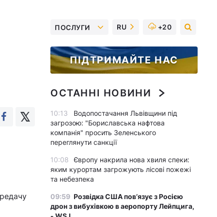
RU
+20
ПОСЛУГИ
ПІДТРИМАЙТЕ НАС
ОСТАННІ НОВИНИ
10:13
Водопостачання Львівщини під
загрозою: "Бориславська нафтова
компанія" просить Зеленського
переглянути санкції
10:08
Європу накрила нова хвиля спеки:
яким курортам загрожують лісові пожежі
та небезпека
ередачу
09:59
Розвідка США пов’язує з Росією
дрон з вибухівкою в аеропорту Лейпцига,
- WSJ