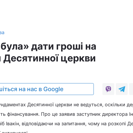
ва
була» дати гроші на
 Десятинної церкви
5
іться на нас в Google
ундаментах Десятинної церкви не ведуться, оскільки д
ть фінансування. Про це заявив заступник директора І
іб Івакін, відповідаючи на запитання, чому на розкопі Д