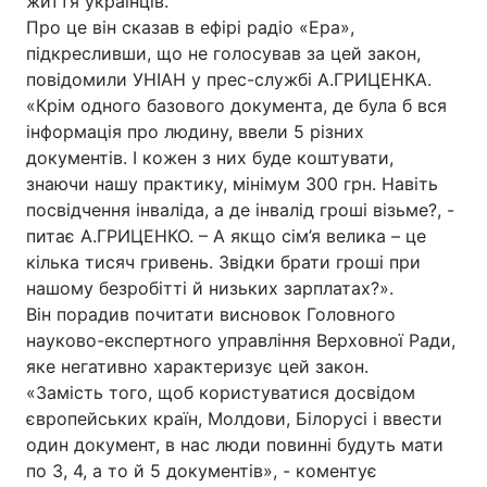
життя українців.
Про це він сказав в ефірі радіо «Ера»,
підкресливши, що не голосував за цей закон,
повідомили УНІАН у прес-службі А.ГРИЦЕНКА.
«Крім одного базового документа, де була б вся
інформація про людину, ввели 5 різних
документів. І кожен з них буде коштувати,
знаючи нашу практику, мінімум 300 грн. Навіть
посвідчення інваліда, а де інвалід гроші візьме?, -
питає А.ГРИЦЕНКО. – А якщо сім’я велика – це
кілька тисяч гривень. Звідки брати гроші при
нашому безробітті й низьких зарплатах?».
Він порадив почитати висновок Головного
науково-експертного управління Верховної Ради,
яке негативно характеризує цей закон.
«Замість того, щоб користуватися досвідом
європейських країн, Молдови, Білорусі і ввести
один документ, в нас люди повинні будуть мати
по 3, 4, а то й 5 документів», - коментує