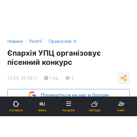
›
›
Новини
Релігії
Православ`я
Єпархія УПЦ організовує
пісенний конкурс
12:24, 25.09.11
1 хв.
2
Підпишіться на нас в Google
RU
Реклама
МОВА
ГОЛОВНА
РОЗДІЛИ
ПОГОДА
ЛАЙТ