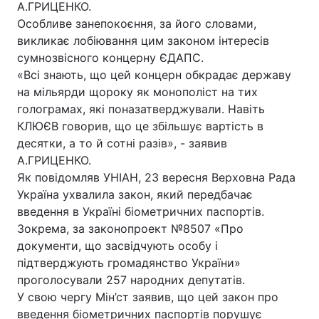
А.ГРИЦЕНКО.
Особливе занепокоєння, за його словами,
викликає лобіювання цим законом інтересів
сумнозвісного концерну ЄДАПС.
«Всі знають, що цей концерн обкрадає державу
на мільярди щороку як монополіст на тих
голограмах, які поназатверджували. Навіть
КЛЮЄВ говорив, що це збільшує вартість в
десятки, а то й сотні разів», - заявив
А.ГРИЦЕНКО.
Як повідомляв УНІАН, 23 вересня Верховна Рада
Україна ухвалила закон, який передбачає
введення в Україні біометричних паспортів.
Зокрема, за законопроект №8507 «Про
документи, що засвідчують особу і
підтверджують громадянство України»
проголосували 257 народних депутатів.
У свою чергу Мін’ст заявив, що цей закон про
введення біометричних паспортів порушує