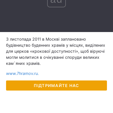
Лонгріди
Відео з Youtube
Статті
Інтерв'ю
Думки
З листопада 2011 в Москві заплановано
будівництво буденних храмів у місцях, виділених
Архів
Вакансії
для церков «крокової доступності», щоб віруючі
могли молитися в очікуванні споруди великих
Контакти
кам`яних храмів.
Послуги
www.7hramov.ru.
ПІДТРИМАЙТЕ НАС