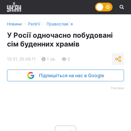
›
›
Новини
Релігії
Православ`я
У Росії одночасно побудовані
сім буденних храмів
12:31, 25.09.11
1 хв.
0
Підпишіться на нас в Google
Реклама