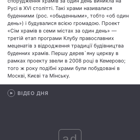
спорудження храмів за один день виникла на
Русі в XVI столітті. Такі храми називалися
буденними (рос. «обыденными», тобто «об один
день») і будувалися всією громадою. Проект
Головна
Війна
«Сім храмів в семи містах за один день» —
третій етап програми Клубу православних
Україна
Політика
меценатів з відродження традиції будівництва
буденних храмів. Першу дерев`яну церкву в
Економіка
Світ
рамках проекту звели в 2008 році в Кемерово;
того ж року подібні храми були побудовані в
Спорт
Наука
Москві, Києві та Мінську.
Техно і зв'язок
Лайт
ВІДЕО ДНЯ
Зброя
Інциденти
Здоров'я
Туризм
Цікавинки
Погода
ad
Екологія
Регіони