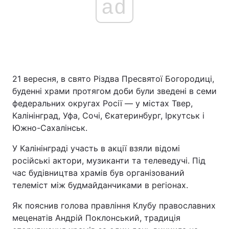
ad
21 вересня, в свято Різдва Пресвятої Богородиці,
буденні храми протягом доби були зведені в семи
федеральних округах Росії — у містах Твер,
Калінінград, Уфа, Сочі, Єкатеринбург, Іркутськ і
Южно-Сахалінськ.
У Калінінграді участь в акції взяли відомі
російські актори, музиканти та телеведучі. Під
час будівництва храмів був організований
телеміст між будмайданчиками в регіонах.
Як пояснив голова правління Клубу православних
меценатів Андрій Поклонський, традиція