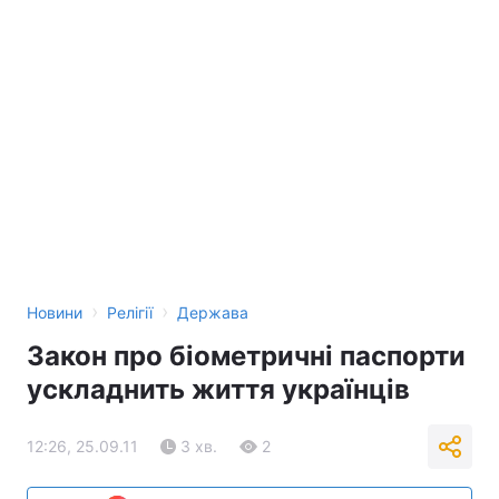
›
›
Новини
Релігії
Держава
Закон про біометричні паспорти
ускладнить життя українців
12:26, 25.09.11
3 хв.
2