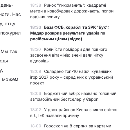
 день-
18:38
Ринок "лихоманить": квадратні
метри в новобудовах дорожчають, попри
ноги. Нас
падіння попиту
, отцу
18:33
База ФСБ, кораблі та ЗРК "Бук":
с пожурил
Мадяр розкрив результати ударів по
російським цілям (відео)
18:20
Коли їсти помідори для повного
. Мы так
засвоєння вітамінів: вчені дали чітку
ходят
відповідь
у,
18:09
Складено топ-10 найочікуваніших
ігор 2027 року – серед них є український
мы можем
проєкт
х
18:06
Бюджетний вибір: названо головний
автомобільний бестселер у Європі
18:02
У двох районах Києва зникло світло:
в ДТЕК назвали причину
18:00
Гороскоп на 8 серпня за картами