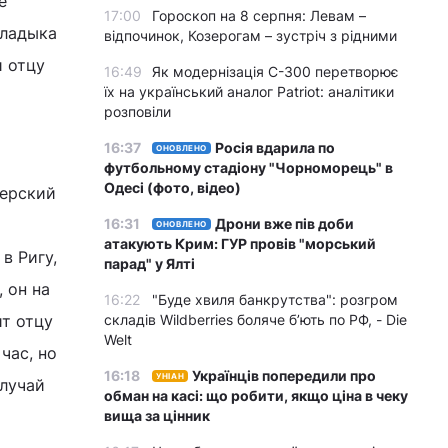
е
17:00
Гороскоп на 8 серпня: Левам –
Владыка
відпочинок, Козерогам – зустріч з рідними
и отцу
16:49
Як модернізація С-300 перетворює
їх на український аналог Patriot: аналітики
розповіли
16:37
Росія вдарила по
ОНОВЛЕНО
футбольному стадіону "Чорноморець" в
Одесі (фото, відео)
черский
16:31
Дрони вже пів доби
ОНОВЛЕНО
атакують Крим: ГУР провів "морський
в Ригу,
парад" у Ялті
 он на
16:22
"Буде хвиля банкрутства": розгром
ит отцу
складів Wildberries боляче бʼють по РФ, - Die
Welt
час, но
16:18
Українців попередили про
УНІАН
случай
обман на касі: що робити, якщо ціна в чеку
вища за цінник