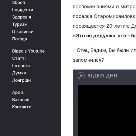
Зброя
воспоминаниями о митро
Інциденти
поселка Старомихайловк
Здоров'я
Туризм
посвящается 20-летию Д
Цікавинки
«Это не дедушка, это – 
Погода
– Отец Вадим, Вы были и
Відео з Youtube
Статті
запомнился?
Інтерв'ю
Думки
ВІДЕО ДНЯ
Лонгріди
Архів
Вакансії
Контакти