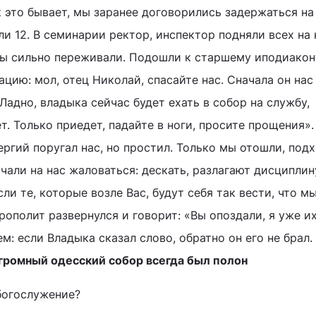
 это бывает, мы заранее договорились задержаться на
или 12. В семинарии ректор, инспектор подняли всех на 
ы сильно переживали. Подошли к старшему иподиакону
цию: мол, отец Николай, спасайте нас. Сначала он на
Ладно, владыка сейчас будет ехать в собор на службу,
т. Только приедет, падайте в ноги, просите прощения»
ргий поругал нас, но простил. Только мы отошли, под
чали на нас жаловаться: дескать, разлагают дисциплин
ли те, которые возле Вас, будут себя так вести, что 
рополит развернулся и говорит: «Вы опоздали, я уже и
ем: если Владыка сказал слово, обратно он его не брал.
громный одесский собор всегда был полон
богослужение?