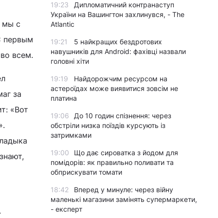
19:23
Дипломатичний контранаступ
України на Вашингтон захлинувся, - The
 мы с
Atlantic
С первым
19:21
5 найкращих бездротових
навушників для Android: фахівці назвали
во всем.
головні хіти
ел
19:19
Найдорожчим ресурсом на
астероїдах може виявитися зовсім не
маг за
платина
т: «Вот
19:06
До 10 годин спізнення: через
».
обстріли низка поїздів курсують із
затримками
Владыка
19:00
Що дає сироватка з йодом для
знают,
помідорів: як правильно поливати та
обприскувати томати
18:42
Вперед у минуле: через війну
маленькі магазини замінять супермаркети,
- експерт
.