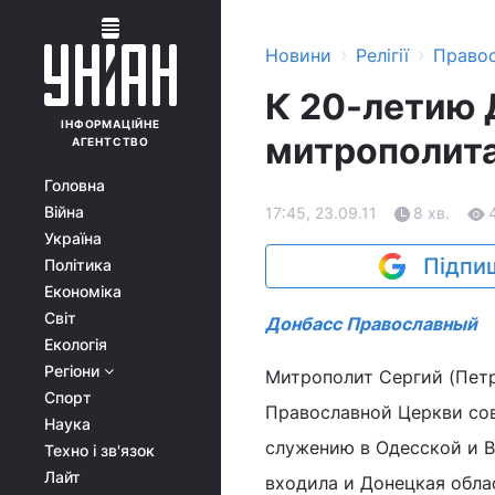
›
›
Новини
Релігії
Право
К 20-летию 
ІНФОРМАЦІЙНЕ
митрополита
АГЕНТСТВО
Головна
Війна
17:45, 23.09.11
8 хв.
Україна
Підпиш
Політика
Економіка
Світ
Донбасс Православный
Екологія
Регіони
Митрополит Сергий (Петр
Спорт
Православной Церкви сов
Наука
служению в Одесской и В
Техно і зв'язок
Лайт
входила и Донецкая обла