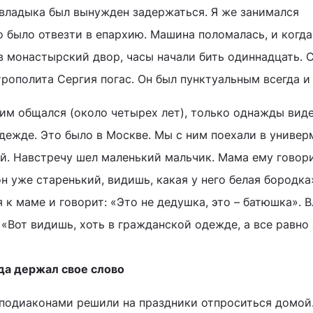
о владыка был вынужден задержаться. Я же занимался
о было отвезти в епархию. Машина поломалась, и когда
 монастырский двор, часы начали бить одиннадцать. 
рополита Сергия погас. Он был пунктуальным всегда и 
 ним общался (около четырех лет), только однажды вид
дежде. Это было в Москве. Мы с ним поехали в универ
й. Навстречу шел маленький мальчик. Мама ему говори
н уже старенький, видишь, какая у него белая бородка
 к маме и говорит: «Это не дедушка, это – батюшка». 
 «Вот видишь, хоть в гражданской одежде, а все равно 
да держал свое слово
подиаконами решили на праздники отпроситься домой