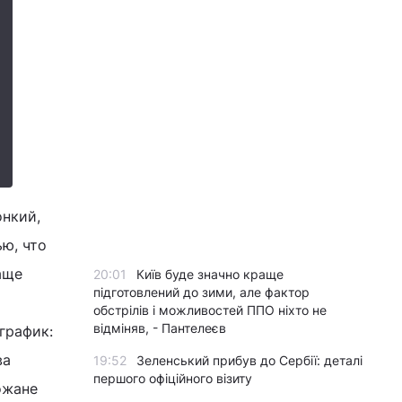
онкий,
ью, что
аще
20:01
Київ буде значно краще
підготовлений до зими, але фактор
обстрілів і можливостей ППО ніхто не
відміняв, - Пантелеєв
график:
ва
19:52
Зеленський прибув до Сербії: деталі
першого офіційного візиту
ожане