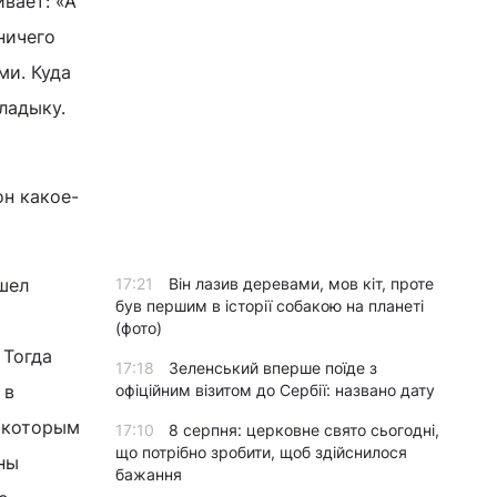
вает: «А
ничего
ми. Куда
ладыку.
он какое-
шел
17:21
Він лазив деревами, мов кіт, проте
був першим в історії собакою на планеті
(фото)
 Тогда
17:18
Зеленський вперше поїде з
 в
офіційним візитом до Сербії: названо дату
о которым
17:10
8 серпня: церковне свято сьогодні,
що потрібно зробити, щоб здійснилося
ны
бажання