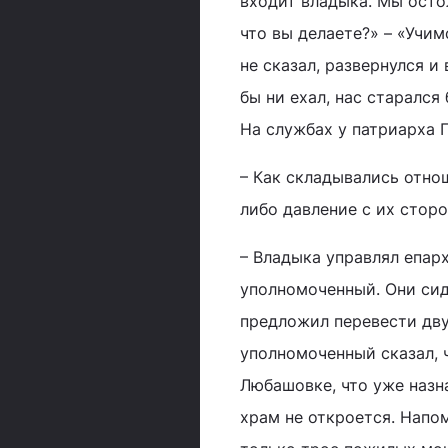
входит владыка. Мы остол
что вы делаете?» – «Учим
не сказал, развернулся и
бы ни ехал, нас старался
На службах у патриарха 
– Как складывались отно
либо давление с их стор
– Владыка управлял епар
уполномоченный. Они сид
предложил перевести дву
уполномоченный сказал, 
Любашовке, что уже назн
храм не откроется. Напом