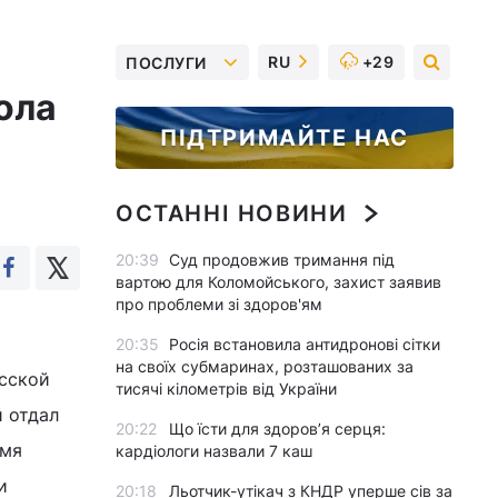
RU
+29
ПОСЛУГИ
ола
ПІДТРИМАЙТЕ НАС
ОСТАННІ НОВИНИ
20:39
Суд продовжив тримання під
вартою для Коломойського, захист заявив
про проблеми зі здоров'ям
20:35
Росія встановила антидронові сітки
на своїх субмаринах, розташованих за
усской
тисячі кілометрів від України
 отдал
20:22
Що їсти для здоров’я серця:
емя
кардіологи назвали 7 каш
и
20:18
Льотчик-утікач з КНДР уперше сів за