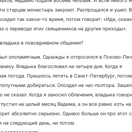
ахов, недавно подали восемь человек. И если никого н
рти старцев монастырь закроют. Распрощался и ушел. 
осидел так какое-то время, потом говорит: «Иди, скаж
аз о переводе этих священников на другие приходы».
 владыка в повседневном общении?
был злопамятным. Однажды я отпросился в Псково-Пе
нику. Владыка благословил на четыре дня. Когда я
ая погода. Пришлось лететь в Санкт-Петербург, потом 
попутными добираться. Опоздал на час-полтора. Зашел,
о не сказал. Когда я заносил облачения, владыка говор
пустил на целый месяц Вадима, а он все равно хоть на 
орит абсолютно серьезно. Однако больше он про этот 
и на следующий день, ни потом.