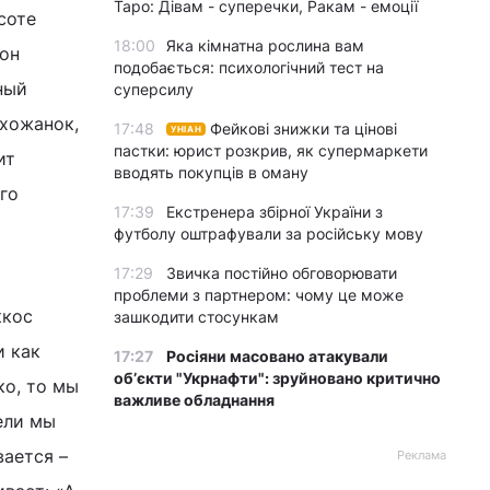
Таро: Дівам - суперечки, Ракам - емоції
соте
18:00
Яка кімнатна рослина вам
 он
подобається: психологічний тест на
ный
суперсилу
ихожанок,
17:48
Фейкові знижки та цінові
УНІАН
пастки: юрист розкрив, як супермаркети
ит
вводять покупців в оману
го
17:39
Екстренера збірної України з
футболу оштрафували за російську мову
17:29
Звичка постійно обговорювати
проблеми з партнером: чому це може
ккос
зашкодити стосункам
и как
17:27
Росіяни масовано атакували
обʼєкти "Укрнафти": зруйновано критично
ко, то мы
важливе обладнання
ели мы
вается –
Реклама