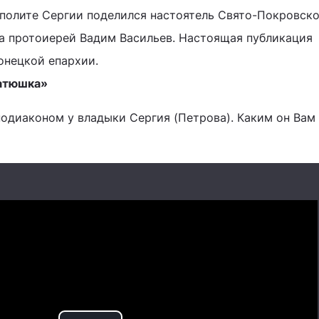
полите Сергии поделился настоятель Свято-Покровско
а протоиерей Вадим Васильев. Настоящая публикация
онецкой епархии.
батюшка»
подиаконом у владыки Сергия (Петрова). Каким он Вам