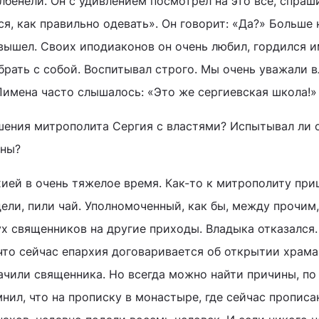
бенели. Он с удивлением посмотрел на это все, спраши
ся, как правильно одевать». Он говорит: «Да?» Больше 
 вышел. Своих иподиаконов он очень любил, гордился и
 брать с собой. Воспитывал строго. Мы очень уважали в
Пимена часто слышалось: «Это же сергиевская школа!»
шения митрополита Сергия с властями? Испытывал ли 
оны?
хией в очень тяжелое время. Как-то к митрополиту при
ели, пили чай. Уполномоченный, как бы, между прочим,
х священников на другие приходы. Владыка отказался.
что сейчас епархия договаривается об открытии храма
ачили священника. Но всегда можно найти причины, п
нил, что на прописку в монастыре, где сейчас прописа