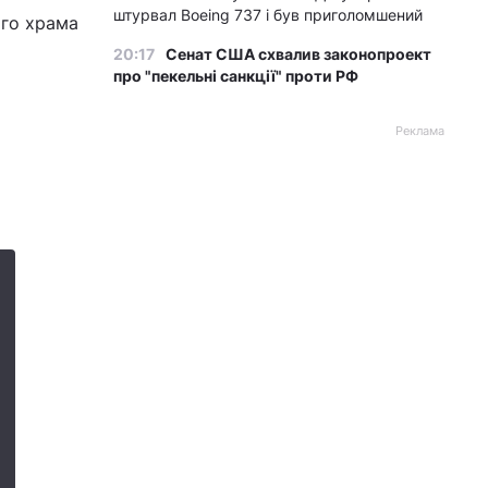
штурвал Boeing 737 і був приголомшений
го храма
20:17
Сенат США схвалив законопроект
про "пекельні санкції" проти РФ
Реклама