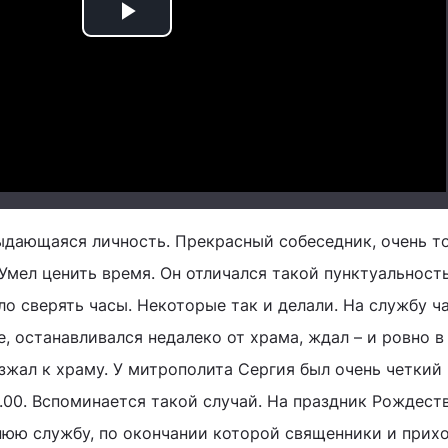
Play
Video
ыдающаяся личность. Прекрасный собеседник, очень т
Умел ценить время. Он отличался такой пунктуальност
ло сверять часы. Некоторые так и делали. На службу ч
, останавливался недалеко от храма, ждал – и ровно в
зжал к храму. У митрополита Сергия был очень четкий 
3.00. Вспоминается такой случай. На праздник Рождест
нюю службу, по окончании которой священники и прих