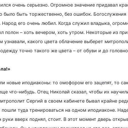
сился очень серьезно. Огромное значение придавал кра
о было быть торжественно, без ошибок. Богослужения
. Народ его очень любил. Когда служил владыка, огром
л полон – хоть вечером, хоть утром. Некоторые из пр
м узнавали, какого цвета облачение выберет митропол
одежду точно такого же цвета – от обуви и до головно
ла!»
и новые иподиаконы: то омофором его зацепят, то са
еще что-нибудь. Отец Николай сказал, чтобы их научил
митрополит Сергий в своем кабинете бывал крайне ред
и пошли туда тренироваться на одном иподиаконе. Над
он руки вверх поднял, стоит. В этот момент дверь откры