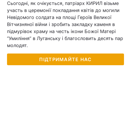
Сьогодні, як очікується, патріарх КИРИЛ візьме
участь в церемонії покладання квітів до могили
Невідомого солдата на площі Героїв Великої
Вітчизняної війни і зробить закладку каменя в
підмурівок храму на честь ікони Божої Матері
”Умиління” в Луганську і благословить десять пар
молодят.
ПІДТРИМАЙТЕ НАС