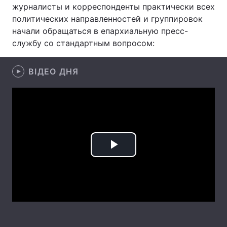
журналисты и корреспонденты практически всех
Лонгріди
политических направленностей и группировок
начали обращаться в епархиальную пресс-
службу со стандартным вопросом:
Відео з Youtube
Статті
Інтерв'ю
Думки
ВІДЕО ДНЯ
Архів
Вакансії
Контакти
Послуги
Play
Video