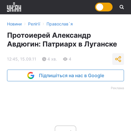
›
›
Новини
Релігії
Православ`я
Протоиерей Александр
Авдюгин: Патриарх в Луганске
12:45, 15.09.11
4 хв.
4
Підпишіться на нас в Google
Реклама