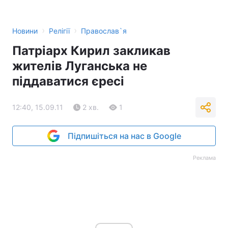
›
›
Новини
Релігії
Православ`я
Патріарх Кирил закликав
жителів Луганська не
піддаватися єресі
12:40, 15.09.11
2 хв.
1
Підпишіться на нас в Google
Реклама