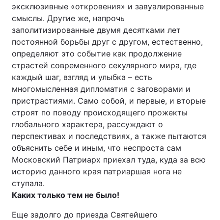
эксклюзивные «откровения» и завуалированные
смыслы. Другие же, напрочь
заполитизированные двумя десятками лет
постоянной борьбы друг с другом, естественно,
Головна
Війна
определяют это событие как продолжение
Україна
Політика
страстей современного секулярного мира, где
каждый шаг, взгляд и улыбка – есть
Економіка
Світ
многомысленная дипломатия с заговорами и
пристрастиями. Само собой, и первые, и вторые
Спорт
Наука
строят по поводу происходящего прожекты
глобального характера, рассуждают о
Техно і зв'язок
Лайт
перспективах и последствиях, а также пытаются
объяснить себе и иным, что неспроста сам
Зброя
Інциденти
Московский Патриарх приехал туда, куда за всю
историю данного края патриаршая нога не
Здоров'я
Туризм
ступала.
Цікавинки
Погода
Каких только тем не было!
Еще задолго до приезда Святейшего
Екологія
Регіони