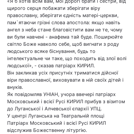
«Я б хотів всім вам, мої дорогі брати і сестри, від
щирого серця побажати зберігати віру
православну, зберігати єдність матері-церкви,
пам`ятаючи грізні слова апостола: якщо навіть
ангел з неба стане благовістити вам не те, чому
ви були навчені - анафема тай буде. Поширюйте
світло Боже навколо себе, щоб вигнати з роду
людського всяке біснування, будь то
інтелектуальне чи таке, що походить від злої волі
людської», - сказав патріарх КИРИЛ.
Він закликав усіх присутніх триматися дійсної
віри православної, виховувати в ній своїх дітей і
внуків.
Як повідомляв УНІАН, учора ввечері патріарх
Московський і всієї Русі КИРИЛ прибув з візитом
до Луганської і Алчевської єпархії УПЦ.
У центрі Луганська на Театральній площі
Патріарх Московський і всієї Русі КИРИЛ
відслужив Божественну літургію.