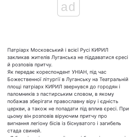
ad
Патріарх Московський і всієї Русі КИРИЛ
закликав жителів Луганська не піддаватися єресі
й розповів притчу.
Як передає кореспондент УНІАН, під час
Божественної літургії в Луганську на Театральній
площі патріарх КИРИЛ звернувся до городян і
паломників з пастирським словом, в якому
побажав зберігати православну віру і єдність
церкви, а також не попадати під вплив єресі. При
цьому він розповів віруючим притчу про
вигнання легіону бісів із біснуватого і загибель
стада свиней.