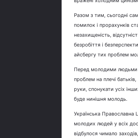
вражені холодним цинізм
Разом з тим, сьогодні са
помилок і прорахунків ст
незахищеність, відсутніст
безробіття і безперспекти
айсбергу тих проблем мол
Перед молодими людьми є
проблем на плечі батьків, 
руки, спонукати усіх інш
буде нинішня молодь.
Українська Православна 
молодих людей у всіх дос
відбулося чимало заходів,