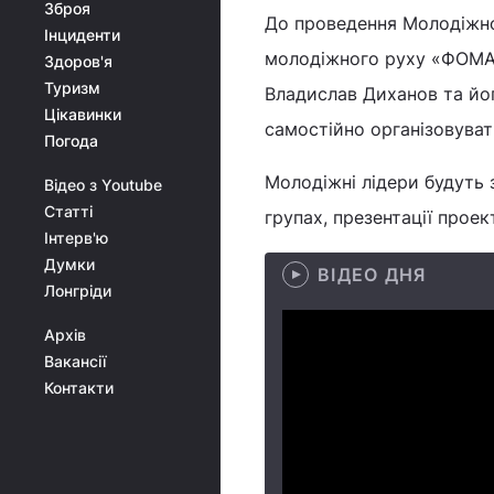
Зброя
До проведення Молодіжно
Інциденти
молодіжного руху «ФОМА»
Здоров'я
Туризм
Владислав Диханов та йог
Цікавинки
самостійно організовуват
Погода
Молодіжні лідери будуть за
Відео з Youtube
Статті
групах, презентації проект
Інтерв'ю
Думки
ВІДЕО ДНЯ
Лонгріди
Архів
Вакансії
Контакти