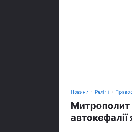
›
›
Новини
Релігії
Право
Митрополит 
автокефалії 