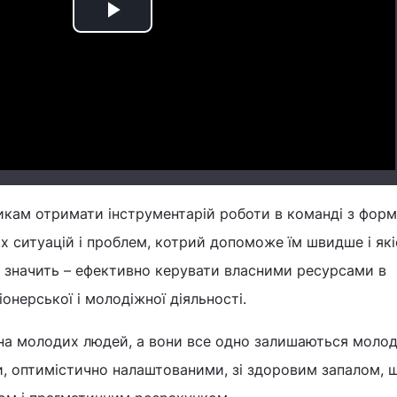
Play
Video
икам отримати інструментарій роботи в команді з фор
х ситуацій і проблем, котрий допоможе їм швидше і які
а значить – ефективно керувати власними ресурсами в
сіонерської і молодіжної діяльності.
 на молодих людей, а вони все одно залишаються молод
, оптимістично налаштованими, зі здоровим запалом, 