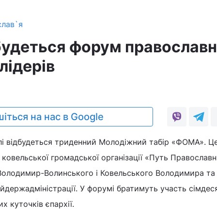
слав`я
дбудеться форум православ
лідерів
іться на нас в Google
елі відбудеться триденний Молодіжний табір «ФОМА». 
и ковельської громадської організації «Путь Православн
Володимир-Волинського і Ковельського Володимира та
йдержадміністрації. У форумі братимуть участь сімдес
их куточків єпархії.