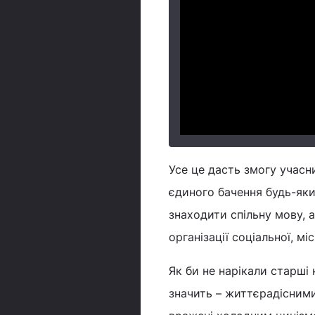
Усе це дасть змогу учасн
єдиного бачення будь-яки
знаходити спільну мову, 
організації соціальної, мі
Як би не нарікали старші
значить – життєрадісними