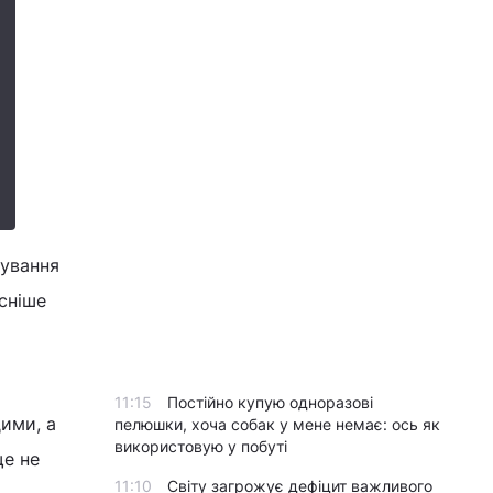
мування
сніше
11:15
Постійно купую одноразові
ими, а
пелюшки, хоча собак у мене немає: ось як
використовую у побуті
ще не
11:10
Світу загрожує дефіцит важливого