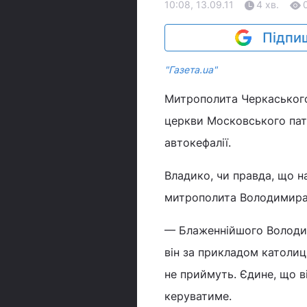
10:08, 13.09.11
4 хв.
Підпиш
"Газета.ua"
Митрополита Черкаського 
церкви Московського пат
автокефалії.
Владико, чи правда, що н
митрополита Володимира 
— Блаженнійшого Володим
він за прикладом католиц
не приймуть. Єдине, що 
керуватиме.