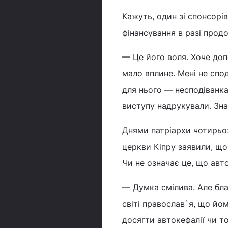
Кажуть, один зі спонсорі
фінансування в разі прод
— Це його воля. Хоче до
мало вплине. Мені не спо
для нього — несподіванка.
виступу надрукували. Зна
Днями патріархи чотирьо
церкви Кіпру заявили, що
Чи не означає це, що ав
— Думка смілива. Але бл
світі православ`я, що йом
досягти автокефалії чи то