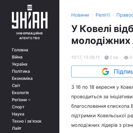
›
›
Новини
Релігії
Право
У Ковелі ві
ІНФОРМАЦІЙНЕ
молодіжних 
АГЕНТСТВО
Головна
Війна
10:17, 13.09.11
2 хв.
0
Україна
Підпиш
Політика
Економіка
Світ
З 16 по 18 вересня у Ков
Екологія
проводиться за ініціатив
Регіони
благословення єпископа 
Спорт
Наука
підтримки Ковельської ра
Техно і зв'язок
молодіжних лідерів з різн
Лайт