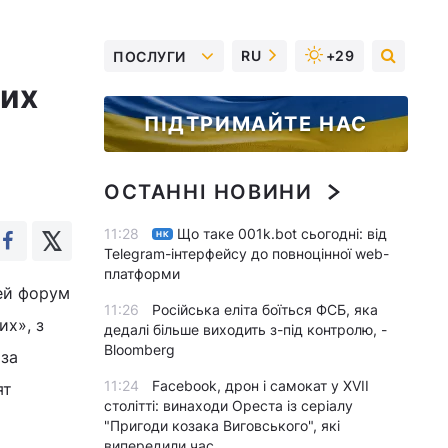
RU
+29
ПОСЛУГИ
них
ПІДТРИМАЙТЕ НАС
ОСТАННІ НОВИНИ
11:28
Що таке 001k.bot сьогодні: від
НК
Telegram-інтерфейсу до повноцінної web-
платформи
Цей форум
11:26
Російська еліта боїться ФСБ, яка
их», з
дедалі більше виходить з-під контролю, -
Bloomberg
 за
11:24
Facebook, дрон і самокат у XVII
ят
столітті: винаходи Ореста із серіалу
"Пригоди козака Виговського", які
випередили час