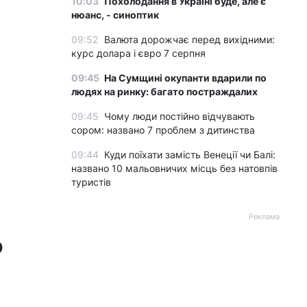
10:03
Похолодання в Україні буде, але є
нюанс, - синоптик
09:52
Валюта дорожчає перед вихідними:
курс долара і євро 7 серпня
09:45
На Сумщині окупанти вдарили по
людях на ринку: багато постраждалих
09:45
Чому люди постійно відчувають
сором: названо 7 проблем з дитинства
09:44
Куди поїхати замість Венеції чи Балі:
названо 10 мальовничих місць без натовпів
туристів
Реклама
о