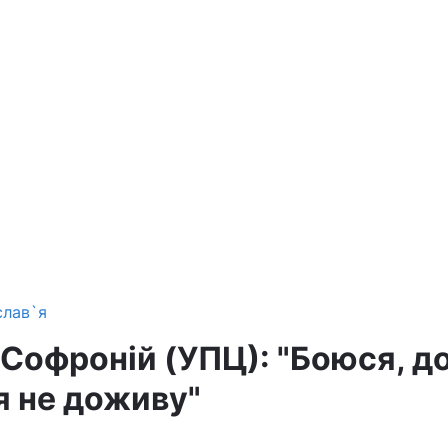
слав`я
Софроній (УПЦ): "Боюся, д
я не доживу"