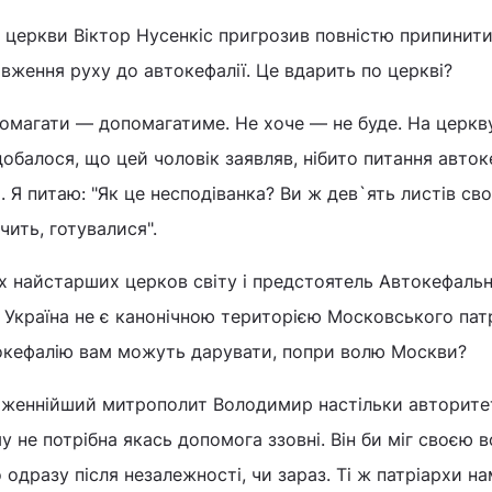
в церкви Віктор Нусенкіс пригрозив повністю припинит
овження руху до автокефалії. Це вдарить по церкві?
помагати — допомагатиме. Не хоче — не буде. На церкв
добалося, що цей чоловік заявляв, нібито питання авток
 Я питаю: "Як це несподіванка? Ви ж дев`ять листів св
чить, готувалися".
х найстарших церков світу і предстоятель Автокефальн
 Україна не є канонічною територією Московського патр
токефалію вам можуть дарувати, попри волю Москви?
аженнійший митрополит Володимир настільки авторите
у не потрібна якась допомога ззовні. Він би міг своєю 
 одразу після незалежності, чи зараз. Ті ж патріархи нам