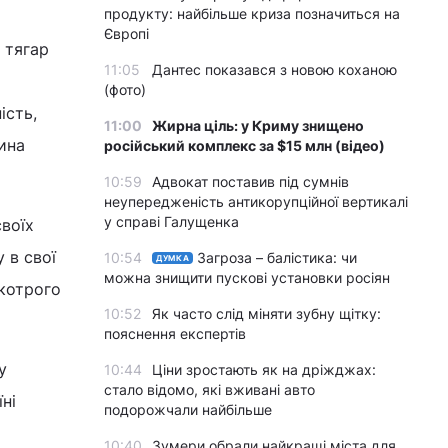
продукту: найбільше криза позначиться на
Європі
 тягар
11:05
Дантес показався з новою коханою
(фото)
ість,
11:00
Жирна ціль: у Криму знищено
шина
російський комплекс за $15 млн (відео)
10:59
Адвокат поставив під сумнів
неупередженість антикорупційної вертикалі
у справі Галущенка
воїх
 в свої
10:54
Загроза – балістика: чи
ДУМКА
можна знищити пускові установки росіян
 котрого
10:52
Як часто слід міняти зубну щітку:
пояснення експертів
у
10:44
Ціни зростають як на дріжджах:
стало відомо, які вживані авто
ні
подорожчали найбільше
10:40
Зумери обрали найкращі міста для