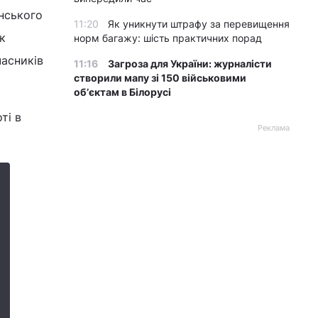
нського
11:20
Як уникнути штрафу за перевищення
к
норм багажу: шість практичних порад
часників
11:16
Загроза для України: журналісти
створили мапу зі 150 військовими
обʼєктам в Білорусі
ті в
Реклама