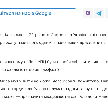
0
іться на нас в Google
і Канівського 72-річного Софронія з Української право
ріархату називають одним із найбільших прихильників
а липневому соборі УПЦ були спроби звільнити київськ
за схильність до автокефалії?
ира ніхто зняти не може. Його обрали пожиттєво. Нав
ького кардинала Гузара надумає подати заяву про відста
він може — призначити місцеблюстителя. Але доки жив