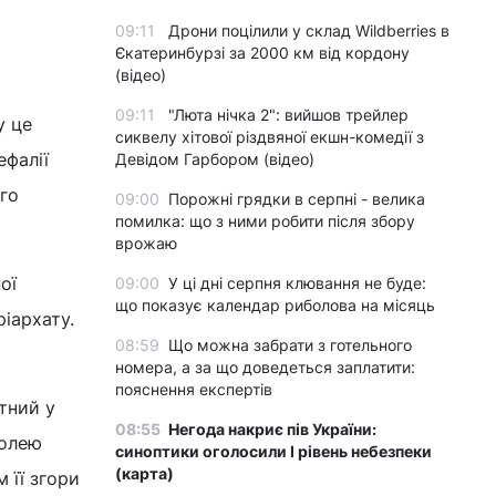
09:11
Дрони поцілили у склад Wildberries в
и
Єкатеринбурзі за 2000 км від кордону
(відео)
09:11
"Люта нічка 2": вийшов трейлер
у це
сиквелу хітової різдвяної екшн-комедії з
ефалії
Девідом Гарбором (відео)
ого
09:00
Порожні грядки в серпні - велика
помилка: що з ними робити після збору
врожаю
ої
09:00
У ці дні серпня клювання не буде:
що показує календар риболова на місяць
іархату.
08:59
Що можна забрати з готельного
номера, а за що доведеться заплатити:
пояснення експертів
тний у
08:55
Негода накриє пів України:
волею
синоптики оголосили І рівень небезпеки
(карта)
 її згори