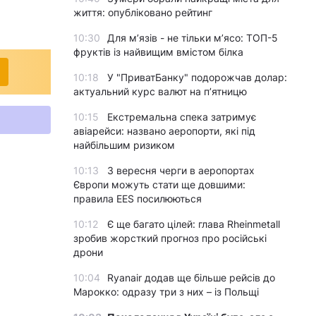
життя: опубліковано рейтинг
10:30
Для м’язів - не тільки м’ясо: ТОП-5
фруктів із найвищим вмістом білка
10:18
У "ПриватБанку" подорожчав долар:
актуальний курс валют на п’ятницю
10:15
Екстремальна спека затримує
авіарейси: названо аеропорти, які під
найбільшим ризиком
10:13
З вересня черги в аеропортах
Європи можуть стати ще довшими:
правила EES посилюються
10:12
Є ще багато цілей: глава Rheinmetall
зробив жорсткий прогноз про російські
дрони
10:04
Ryanair додав ще більше рейсів до
Марокко: одразу три з них – із Польщі