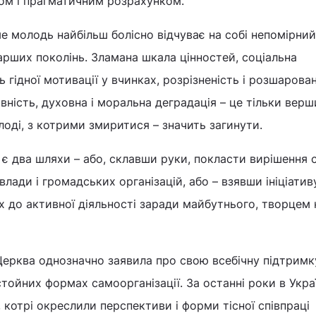
ом і прагматичним розрахунком.
ме молодь найбільш болісно відчуває на собі непомірний
арших поколінь. Зламана шкала цінностей, соціальна
ь гідної мотивації у вчинках, розрізненість і розшарован
вність, духовна і моральна деградація – це тільки вер
оді, з котрими змиритися – значить загинути.
 два шляхи – або, склавши руки, покласти вирішення с
влади і громадських організацій, або – взявши ініціативу
их до активної діяльності заради майбутнього, творцем
Церква однозначно заявила про свою всебічну підтримк
тойних формах самоорганізації. За останні роки в Украї
 котрі окреслили перспективи і форми тісної співпраці