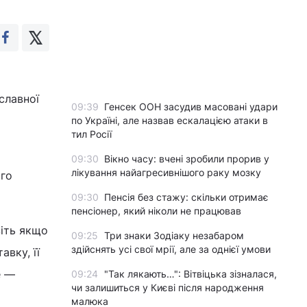
славної
09:39
Генсек ООН засудив масовані удари
по Україні, але назвав ескалацією атаки в
тил Росії
09:30
Вікно часу: вчені зробили прорив у
лікування найагресивнішого раку мозку
ого
09:30
Пенсія без стажу: скільки отримає
пенсіонер, який ніколи не працював
іть якщо
09:25
Три знаки Зодіаку незабаром
здійснять усі свої мрії, але за однієї умови
вку, її
е —
09:24
"Так лякають…": Вітвіцька зізналася,
чи залишиться у Києві після народження
малюка