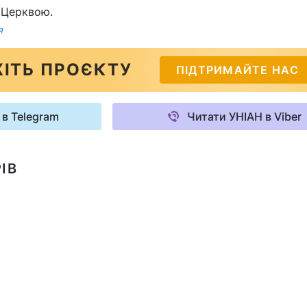
 Церквою.
я
ІТЬ ПРОЄКТУ
ПІДТРИМАЙТЕ НАС
 в Telegram
Читати УНІАН в Viber
ІВ