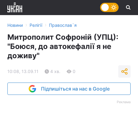
›
›
Новини
Релігії
Православ`я
Митрополит Софроній (УПЦ):
"Боюся, до автокефалії я не
доживу"
10:08, 13.09.11
4 хв.
0
Підпишіться на нас в Google
Реклама