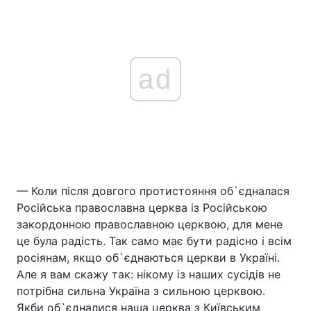
ad
— Коли після довгого протистояння об`єдналася
Російська православна церква із Російською
закордонною православною церквою, для мене
це була радість. Так само має бути радісно і всім
росіянам, якщо об`єднаються церкви в Україні.
Але я вам скажу так: нікому із наших сусідів не
потрібна сильна Україна з сильною церквою.
Якби об`єдналися наша церква з Київським