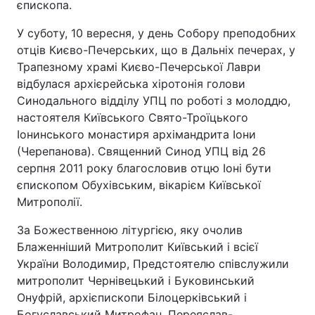
єпископа.
У суботу, 10 вересня, у день Собору преподобних
отців Києво-Печерських, що в Дальніх печерах, у
Трапезному храмі Києво-Печерської Лаври
відбулася архієрейська хіротонія голови
Синодального відділу УПЦ по роботі з молоддю,
настоятеля Київського Свято-Троїцького
Іонинського монастиря архімандрита Іони
(Черепанова). Священний Синод УПЦ від 26
серпня 2011 року благословив отцю Іоні бути
єпископом Обухівським, вікарієм Київської
Митрополії.
За Божественною літургією, яку очолив
Блаженніший Митрополит Київський і всієї
України Володимир, Предстоятелю співслужили
митрополит Чернівецький і Буковинський
Онуфрій, архієпископи Білоцерківський і
Богуславський Митрофан, Переяслав-