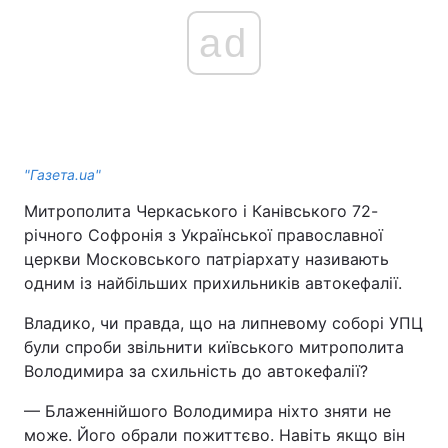
ad
"Газета.ua"
Митрополита Черкаського і Канівського 72-
річного Софронія з Української православної
церкви Московського патріархату називають
одним із найбільших прихильників автокефалії.
Владико, чи правда, що на липневому соборі УПЦ
були спроби звільнити київського митрополита
Володимира за схильність до автокефалії?
— Блаженнійшого Володимира ніхто зняти не
може. Його обрали пожиттєво. Навіть якщо він