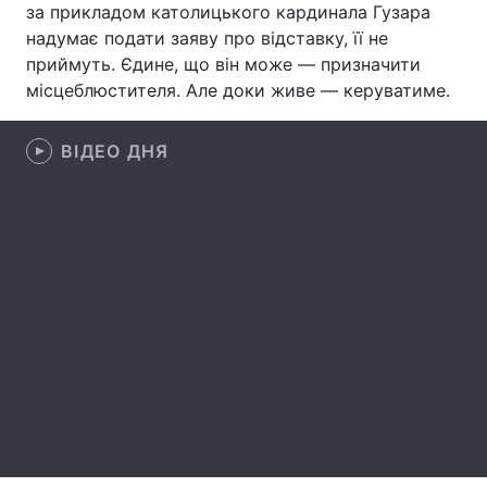
за прикладом католицького кардинала Гузара
надумає подати заяву про відставку, її не
приймуть. Єдине, що він може — призначити
місцеблюстителя. Але доки живе — керуватиме.
Головна
Війна
Україна
Політика
ВІДЕО ДНЯ
Економіка
Світ
Спорт
Наука
Техно і зв'язок
Лайт
Зброя
Інциденти
Здоров'я
Туризм
Цікавинки
Погода
Екологія
Регіони