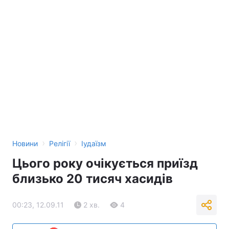
›
›
Новини
Релігії
Іудаїзм
Цього року очікується приїзд
близько 20 тисяч хасидів
00:23, 12.09.11
2 хв.
4