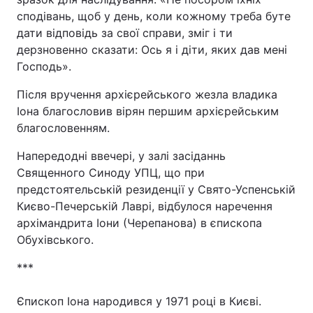
сподівань, щоб у день, коли кожному треба буте
дати відповідь за свої справи, зміг і ти
дерзновенно сказати: Ось я і діти, яких дав мені
Господь».
Після вручення архієрейського жезла владика
Іона благословив вірян першим архієрейським
благословенням.
Напередодні ввечері, у залі засіданнь
Священного Синоду УПЦ, що при
предстоятельській резиденції у Свято-Успенській
Києво-Печерській Лаврі, відбулося наречення
архімандрита Іони (Черепанова) в єпископа
Обухівського.
***
Єпископ Іона народився у 1971 роцi в Києві.