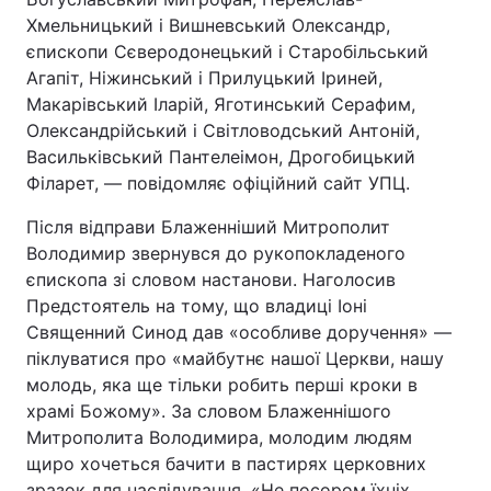
Хмельницький і Вишневський Олександр,
єпископи Cєверодонецький і Старобільський
Агапіт, Ніжинський і Прилуцький Іриней,
Макарівський Іларій, Яготинський Серафим,
Олександрійський і Світловодський Антоній,
Васильківський Пантелеімон, Дрогобицький
Філарет, — повідомляє офіційний сайт УПЦ.
Після відправи Блаженніший Митрополит
Володимир звернувся до рукопокладеного
єпископа зі словом настанови. Наголосив
Предстоятель на тому, що владиці Іоні
Священний Синод дав «особливе доручення» —
піклуватися про «майбутнє нашої Церкви, нашу
молодь, яка ще тільки робить перші кроки в
храмі Божому». За словом Блаженнішого
Митрополита Володимира, молодим людям
щиро хочеться бачити в пастирях церковних
зразок для наслідування. «Не посором їхніх