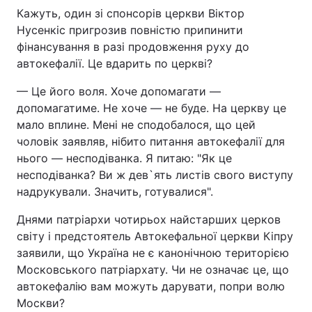
Кажуть, один зі спонсорів церкви Віктор
Лонгріди
Нусенкіс пригрозив повністю припинити
фінансування в разі продовження руху до
автокефалії. Це вдарить по церкві?
Відео з Youtube
Статті
— Це його воля. Хоче допомагати —
Інтерв'ю
Думки
допомагатиме. Не хоче — не буде. На церкву це
мало вплине. Мені не сподобалося, що цей
Архів
Вакансії
чоловік заявляв, нібито питання автокефалії для
нього — несподіванка. Я питаю: "Як це
Контакти
несподіванка? Ви ж дев`ять листів свого виступу
Послуги
надрукували. Значить, готувалися".
Днями патріархи чотирьох найстарших церков
світу і предстоятель Автокефальної церкви Кіпру
заявили, що Україна не є канонічною територією
Московського патріархату. Чи не означає це, що
автокефалію вам можуть дарувати, попри волю
Москви?