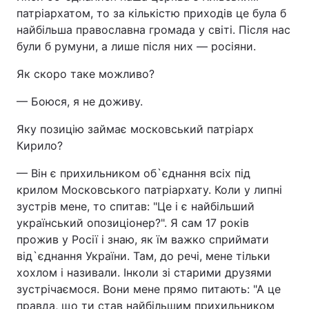
патріархатом, то за кількістю приходів це була б
найбільша православна громада у світі. Після нас
були б румуни, а лише після них — росіяни.
Як скоро таке можливо?
— Боюся, я не доживу.
Яку позицію займає московський патріарх
Кирило?
— Він є прихильником об`єднання всіх під
крилом Московського патріархату. Коли у липні
зустрів мене, то спитав: "Це і є найбільший
український опозиціонер?". Я сам 17 років
прожив у Росії і знаю, як їм важко сприймати
від`єднання України. Там, до речі, мене тільки
хохлом і називали. Інколи зі старими друзями
зустрічаємося. Вони мене прямо питають: "А це
правда, що ти став найбільшим прихильником