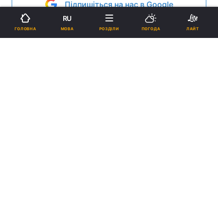
Підпишіться на нас в Google
RU
Реклама
МОВА
ГОЛОВНА
РОЗДІЛИ
ПОГОДА
ЛАЙТ
ad
В Умані Черкаської області цього року очікують
приїзду близько 20 тисяч паломників-хасидів на
святкування єврейського Нового року - Рош-га-
Шана, який припадає на 29 вересня.