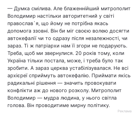
— Думка смілива. Але блаженнійший митрополит
Тема оформлення
Володимир настільки авторитетний у світі
православ`я, що йому не потрібна якась
допомога ззовні. Він би міг своєю волею досягти
автокефалії чи то одразу після незалежності, чи
зараз. Ті ж патріархи нам її згори не подарують.
Треба, щоб ми звернулися. 20 років тому, коли
Україна тільки постала, може, і треба було так
зробити. А зараз церква устабілізувалася. Не всі
архієреї сприймуть автокефалію. Приймати якісь
радикальні рішення — значить провокувати
конфлікти аж до нового розколу. Митрополит
Володимир — мудра людина, у нього світла
голова. Він проводитиме мирну політику.
Реклама