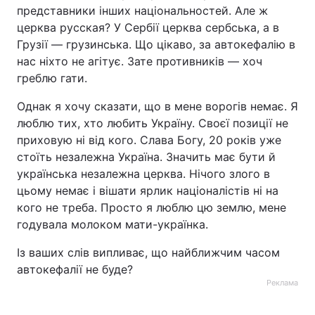
представники інших національностей. Але ж
церква русская? У Сербії церква сербська, а в
Грузії — грузинська. Що цікаво, за автокефалію в
нас ніхто не агітує. Зате противників — хоч
греблю гати.
Однак я хочу сказати, що в мене ворогів немає. Я
люблю тих, хто любить Україну. Своєї позиції не
приховую ні від кого. Слава Богу, 20 років уже
стоїть незалежна Україна. Значить має бути й
українська незалежна церква. Нічого злого в
цьому немає і вішати ярлик націоналістів ні на
кого не треба. Просто я люблю цю землю, мене
годувала молоком мати-українка.
Із ваших слів випливає, що найближчим часом
автокефалії не буде?
Реклама