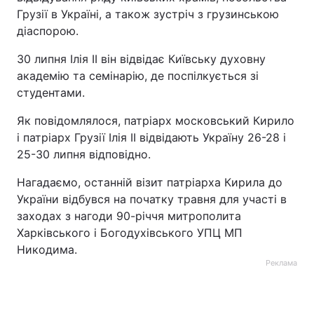
Грузії в Україні, а також зустріч з грузинською
Лонгріди
діаспорою.
30 липня Ілія ІІ він відвідає Київську духовну
Відео з Youtube
Статті
академію та семінарію, де поспілкується зі
студентами.
Інтерв'ю
Думки
Як повідомлялося, патріарх московський Кирило
Архів
Вакансії
і патріарх Грузії Ілія II відвідають Україну 26-28 і
25-30 липня відповідно.
Контакти
Нагадаємо, останній візит патріарха Кирила до
Послуги
України відбувся на початку травня для участі в
заходах з нагоди 90-річчя митрополита
Харківського і Богодухівського УПЦ МП
Никодима.
Реклама