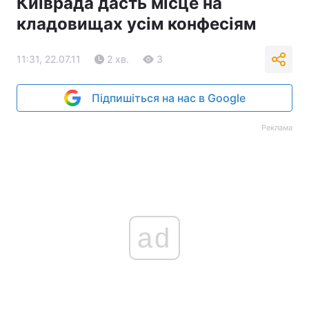
Київрада дасть місце на
кладовищах усім конфесіям
11:31, 22.07.11
2 хв.
3
Підпишіться на нас в Google
Реклама
ad