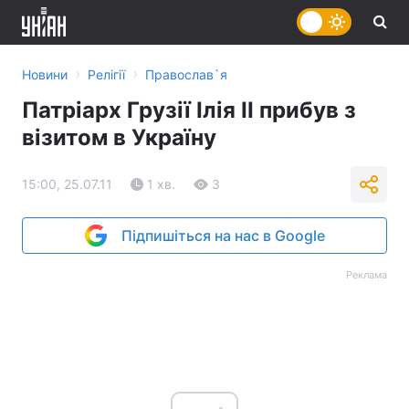
›
›
Новини
Релігії
Православ`я
Патріарх Грузії Ілія II прибув з
візитом в Україну
15:00, 25.07.11
1 хв.
3
Підпишіться на нас в Google
Реклама