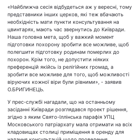
«Найближча сесія відбудеться аж у вересні, тому
представники інших церков, які теж вбачають
необхідність мати пункти консультування на
цвинтарях, мають час звернутись до Київради.
Наша головна мета, щоб у важкий момент
підготовки похорону зробити все можливе, щоб
полегшити підготовку родинам померлих до
похорон. Крім того, не допустити ніяких
преференцій якійсь із релігійних громад, а
зробити все можливе для того, щоб можливості
віруючих кожної віри були рівними», - заявив
О.БРИГИНЕЦЬ.
У прес-службі нагадали, що на останньому
засіданні Київради розглядався проект рішення,
згідно з яким Свято-Іллінська парафія УПЦ
Московського патріархату мала отримати на всіх
кладовищах столиці приміщення в оренду для
надання консультацій щодо проведення