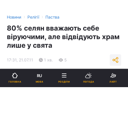
›
›
Новини
Релігії
Паства
80% селян вважають себе
віруючими, але відвідують храм
лише у свята
17:31, 21.07.11
1 хв.
5
Підпишіться на нас в Google
RU
МОВА
ГОЛОВНА
РОЗДІЛИ
ПОГОДА
ЛАЙТ
Реклама