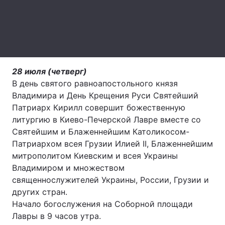
Лонгріди
Відео з Youtube
Статті
Інтерв'ю
Думки
28 июля (четверг)
В день святого равноапостольного князя
Архів
Вакансії
Владимира и День Крещения Руси Святейший
Патриарх Кирилл совершит божественную
Контакти
литургию в Киево-Печерской Лавре вместе со
Святейшим и Блаженнейшим Католикосом-
Послуги
Патриархом всея Грузии Илией II, Блаженнейшим
митрополитом Киевским и всея Украины
Владимиром и множеством
священнослужителей Украины, России, Грузии и
других стран.
Начало богослужения на Соборной площади
Лавры в 9 часов утра.