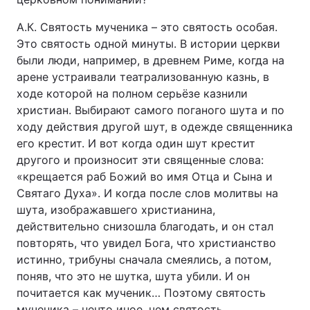
А.К. Святость мученика – это святость особая.
Это святость одной минуты. В истории церкви
были люди, например, в древнем Риме, когда на
арене устраивали театрализованную казнь, в
ходе которой на полном серьёзе казнили
христиан. Выбирают самого поганого шута и по
ходу действия другой шут, в одежде священника
его крестит. И вот когда один шут крестит
другого и произносит эти священные слова:
«крещается раб Божий во имя Отца и Сына и
Святаго Духа». И когда после слов молитвы на
шута, изображавшего христианина,
действительно снизошла благодать, и он стал
повторять, что увидел Бога, что христианство
истинно, трибуны сначала смеялись, а потом,
поняв, что это не шутка, шута убили. И он
почитается как мученик… Поэтому святость
мученика – нечто иное, чем святость