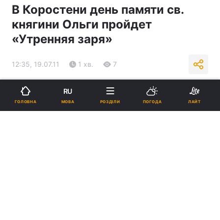
В Коростени день памяти св.
княгини Ольги пройдет
«Утренняя заря»
12:35, 19.07.11
1 хв.
7
Підпишіться на нас в Google
RU
МОВА
ГОЛОВНА
РОЗДІЛИ
ПОГОДА
ЛАЙТ
Реклама
ad