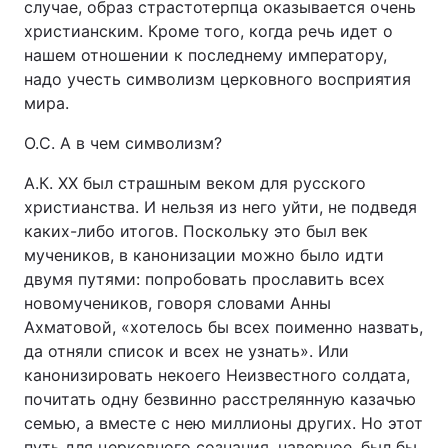
случае, образ страстотерпца оказывается очень
христианским. Кроме того, когда речь идет о
нашем отношении к последнему императору,
надо учесть символизм церковного восприятия
мира.
О.С. А в чем символизм?
А.К. XX был страшным веком для русского
христианства. И нельзя из него уйти, не подведя
каких-либо итогов. Поскольку это был век
мучеников, в канонизации можно было идти
двумя путями: попробовать прославить всех
новомучеников, говоря словами Анны
Ахматовой, «хотелось бы всех поименно назвать,
да отняли список и всех не узнать». Или
канонизировать некоего Неизвестного солдата,
почитать одну безвинно расстрелянную казачью
семью, а вместе с нею миллионы других. Но этот
путь для церковного сознания, наверное, был бы