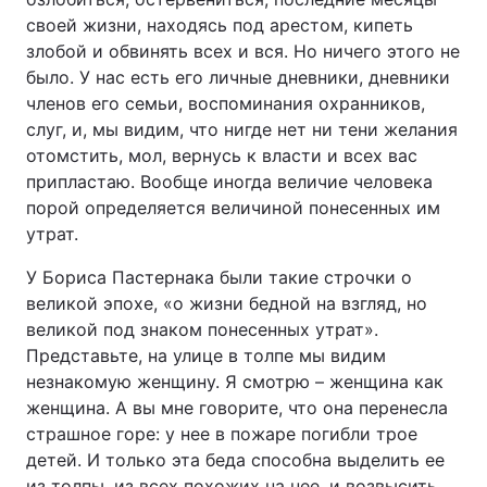
своей жизни, находясь под арестом, кипеть
злобой и обвинять всех и вся. Но ничего этого не
было. У нас есть его личные дневники, дневники
членов его семьи, воспоминания охранников,
слуг, и, мы видим, что нигде нет ни тени желания
отомстить, мол, вернусь к власти и всех вас
припластаю. Вообще иногда величие человека
порой определяется величиной понесенных им
утрат.
У Бориса Пастернака были такие строчки о
великой эпохе, «о жизни бедной на взгляд, но
великой под знаком понесенных утрат».
Представьте, на улице в толпе мы видим
незнакомую женщину. Я смотрю – женщина как
женщина. А вы мне говорите, что она перенесла
страшное горе: у нее в пожаре погибли трое
детей. И только эта беда способна выделить ее
из толпы, из всех похожих на нее, и возвысить