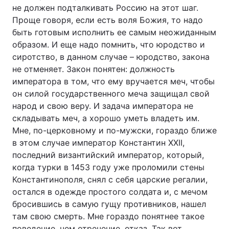
не должен подталкивать Россию на этот шаг.
Проще говоря, если есть воля Божия, то надо
быть готовым исполнить ее самым неожиданным
образом. И еще надо помнить, что юродство и
сиротство, в данном случае – юродство, закона
не отменяет. Закон понятен: должность
императора в том, что ему вручается меч, чтобы
он силой государственного меча защищал свой
народ и свою веру. И задача императора не
складывать меч, а хорошо уметь владеть им.
Мне, по-церковному и по-мужски, гораздо ближе
в этом случае император Константин XXII,
последний византийский император, который,
когда турки в 1453 году уже проломили стены
Константинополя, снял с себя царские регалии,
остался в одежде простого солдата и, с мечом
бросившись в самую гущу противников, нашел
там свою смерть. Мне гораздо понятнее такое
поведение, чем отречение, отказ. Так вот