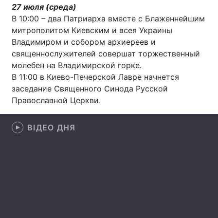
27 июля (среда)
В 10:00 – два Патриарха вместе с Блаженнейшим
митрополитом Киевским и всея Украины
Владимиром и собором архиереев и
Головна
Війна
священнослужителей совершат торжественный
Україна
Політика
молебен на Владимирской горке.
В 11:00 в Киево-Печерской Лавре начнется
Економіка
Світ
заседание Священного Синода Русской
Православной Церкви.
Спорт
Наука
ВІДЕО ДНЯ
Техно і зв'язок
Лайт
Зброя
Інциденти
Здоров'я
Туризм
Цікавинки
Погода
Екологія
Регіони