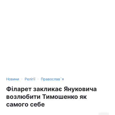
Тема оформлення
›
›
Новини
Релігії
Православ`я
Філарет закликає Януковича
возлюбити Тимошенко як
самого себе