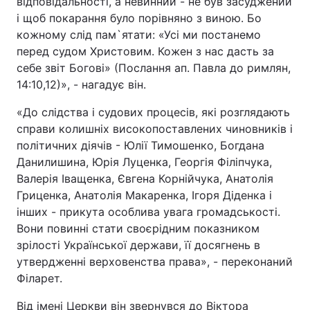
відповідальності, а невинний - не був засуджений
і щоб покарання було порівняно з виною. Бо
кожному слід пам`ятати: «Усі ми постанемо
перед судом Христовим. Кожен з нас дасть за
себе звіт Богові» (Послання ап. Павла до римлян,
14:10,12)», - нагадує він.
«До слідства і судових процесів, які розглядають
справи колишніх високопоставлених чиновників і
політичних діячів - Юлії Тимошенко, Богдана
Данилишина, Юрія Луценка, Георгія Філіпчука,
Валерія Іващенка, Євгена Корнійчука, Анатолія
Гриценка, Анатолія Макаренка, Ігоря Діденка і
інших - прикута особлива увага громадськості.
Вони повинні стати своєрідним показником
зрілості Української держави, її досягнень в
утвердженні верховенства права», - переконаний
Філарет.
Від імені Церкви він звернувся до Віктора