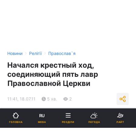
›
›
Новини
Релігії
Православ`я
Начался крестный ход,
соединяющий пять лавр
Православной Церкви
11:41, 18.07.11
5 хв.
2
Підпишіться на нас в Google
RU
МОВА
ГОЛОВНА
РОЗДІЛИ
ПОГОДА
ЛАЙТ
Реклама