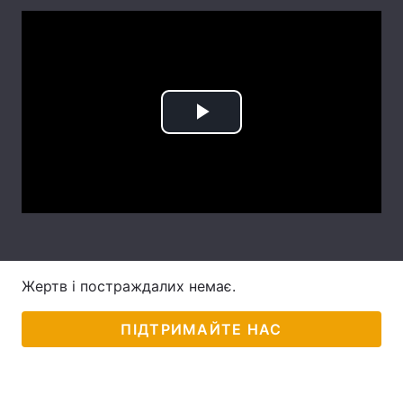
Головна
Війна
Україна
Політика
Play
Економіка
Світ
Video
Спорт
Наука
Техно і зв'язок
Лайт
Зброя
Інциденти
Жертв і постраждалих немає.
Здоров'я
Туризм
ПІДТРИМАЙТЕ НАС
Цікавинки
Погода
Екологія
Регіони