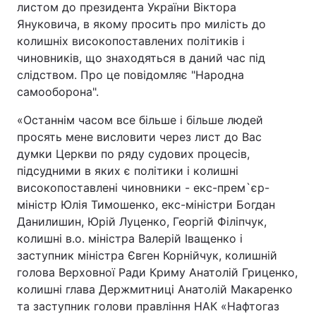
листом до президента України Віктора
Януковича, в якому просить про милість до
колишніх високопоставлених політиків і
чиновників, що знаходяться в даний час під
слідством. Про це повідомляє "Народна
самооборона".
«Останнім часом все більше і більше людей
просять мене висловити через лист до Вас
думки Церкви по ряду судових процесів,
підсудними в яких є політики і колишні
високопоставлені чиновники - екс-прем`єр-
міністр Юлія Тимошенко, екс-міністри Богдан
Данилишин, Юрій Луценко, Георгій Філіпчук,
колишні в.о. міністра Валерій Іващенко і
заступник міністра Євген Корнійчук, колишній
голова Верховної Ради Криму Анатолій Гриценко,
колишні глава Держмитниці Анатолій Макаренко
та заступник голови правління НАК «Нафтогаз