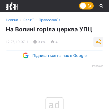
›
›
Новини
Релігії
Православ`я
На Волині горіла церква УПЦ
12:27, 19.07.11
0 хв.
4
Підпишіться на нас в Google
Реклама
ad