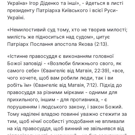
Україна» Ігор Діденко та інші», - йдеться в листі
президенту Патріарха Київського і всієї Руси-
Україні.
«Немилостивий суд тому, хто не творив милості;
милість же підноситься над судом», цитує
Патріарх Послання апостола Якова (2:13).
«Істинне правосуддя є виконанням головної
Божої заповіді - «Возлюби ближнього свого, як
самого себе» (Євангеліє від Матвія, 22:39), «все,
чого хочете, щоб вам робили люди, так і ви
робіть їм» (Євангеліє від Матвія, 7:12). Підхід до
правосуддя за різними мірками - одними для
прихильного, іншим - для противника, - є
порушенням і людського закону, і закон Божий.
Тому наділені владою повинні уважно стежити за
тим, щоб нічиї особисті уподобання не впливали
на хід правосуддя, щоб винний не звільнявся від