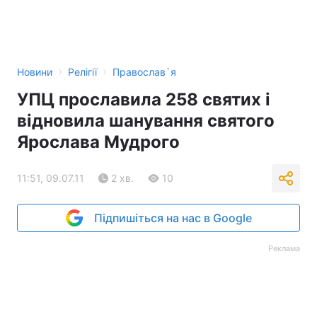
›
›
Новини
Релігії
Православ`я
УПЦ прославила 258 святих і
відновила шанування святого
Ярослава Мудрого
11:51, 09.07.11
2 хв.
10
Підпишіться на нас в Google
Реклама