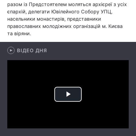
разом із Предстоятелем моляться архієреї з усіх
єпархій, делегати Ювілейного Собору УПЦ,
насельники монастирів, представники
православних молодіжних організацій м. Києва
Головна
Війна
та віряни.
Україна
Політика
ВІДЕО ДНЯ
Економіка
Світ
Спорт
Наука
Техно і зв'язок
Лайт
Зброя
Інциденти
Play
Здоров'я
Туризм
Video
Цікавинки
Погода
Екологія
Регіони