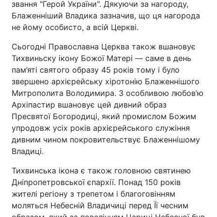
звання "Герой України". Дякуючи за нагороду,
Блаженніший Владика зазначив, що ця нагорода
Тема оформлення
не йому особисто, а всій Церкві.
Сьогодні Православна Церква також вшановує
Тихвиньску ікону Божої Матері ― саме в день
пам’яті святого образу 45 років тому і було
звершено архієрейську хіротонію Блаженнішого
Митрополита Володимира. З особливою любов’ю
Архіпастир вшановує цей дивний образ
Пресвятої Богородиці, який промислом Божим
упродовж усіх років архієрейського служіння
дивним чином покровительствує Блаженнішому
Владиці.
Тихвинська ікона є також головною святинею
Дніпропетровської єпархії. Понад 150 років
жителі регіону з трепетом і благоговінням
моляться Небесній Владичиці перед Її чесним