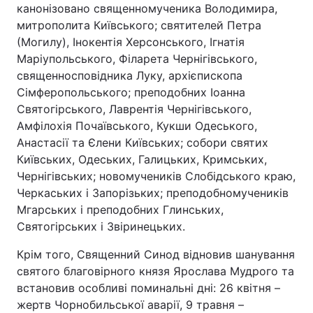
канонізовано священномученика Володимира,
митрополита Київського; святителей Петра
(Могилу), Інокентія Херсонського, Ігнатія
Маріупольського, Філарета Чернігівського,
священносповідника Луку, архієпископа
Сімферопольського; преподобних Іоанна
Святогірського, Лаврентія Чернігівського,
Амфілохія Почаївського, Кукши Одеського,
Анастасії та Єлени Київських; собори святих
Київських, Одеських, Галицьких, Кримських,
Чернігівських; новомучеників Слобідського краю,
Черкаських і Запорізьких; преподобномучеників
Мгарських і преподобних Глинських,
Святогірських і Звіринецьких.
Крім того, Священний Синод відновив шанування
святого благовірного князя Ярослава Мудрого та
встановив особливі поминальні дні: 26 квітня –
жертв Чорнобильської аварії, 9 травня –