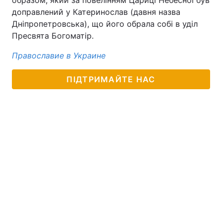
образом, який за повелінням Цариці Небесної був
доправлений у Катеринослав (давня назва
Дніпропетровська), що його обрала собі в уділ
Пресвята Богоматір.
Православие в Украине
ПІДТРИМАЙТЕ НАС