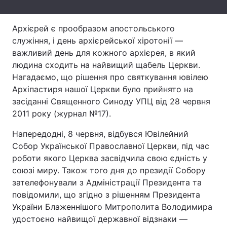
Лонгріди
Архієрей є прообразом апостольського
служіння, і день архієрейської хіротонії ―
Відео з Youtube
Статті
важливий день для кожного архієрея, в який
людина сходить на найвищий щабель Церкви.
Інтерв'ю
Думки
Нагадаємо, що рішення про святкування ювілею
Архіпастиря нашої Церкви було прийнято на
Архів
Вакансії
засіданні Священного Синоду УПЦ від 28 червня
2011 року (журнал №17).
Контакти
Напередодні, 8 червня, відбувся Ювілейний
Послуги
Собор Української Православної Церкви, під час
роботи якого Церква засвідчила свою єдність у
союзі миру. Також того дня до президії Собору
зателефонували з Адміністрації Президента та
повідомили, що згідно з рішенням Президента
України Блаженнішого Митрополита Володимира
удостоєно найвищої державної відзнаки ―