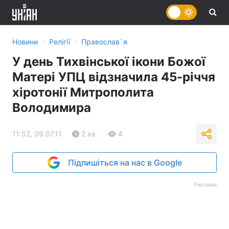
›
›
Новини
Релігії
Православ`я
У день Тихвінської ікони Божої
Матері УПЦ відзначила 45-річчя
хіротонії Митрополита
Володимира
11:52, 09.07.11
2 хв.
4
Підпишіться на нас в Google
Реклама