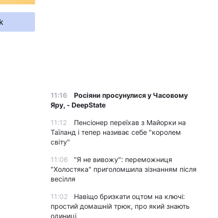
k
11:16
Росіяни просунулися у Часовому
Яру, - DeepState
11:12
Пенсіонер переїхав з Майорки на
Таїланд і тепер називає себе "королем
світу"
11:06
"Я не вивожу": переможниця
"Холостяка" приголомшила зізнанням після
весілля
11:02
Навіщо бризкати оцтом на ключі:
простий домашній трюк, про який знають
одиниці