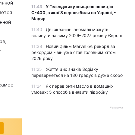
инной
11:43
У Геленджику знищено позицію
яется
С-400, з якої 8 серпня били по Україні, -
Мадяр
инной
11:40
Дві океанічні аномалії можуть
вплинути на зиму 2026–2027 років у Європі
ре,
11:38
Новий фільм Marvel б’є рекорд за
т
рекордом - він уже став головним хітом
2026 року
11:25
Життя цих знаків Зодіаку
перевернеться на 180 градусів дуже скоро
самое
11:24
Як перевірити масло в домашніх
умовах: 5 способів виявити підробку
Реклама