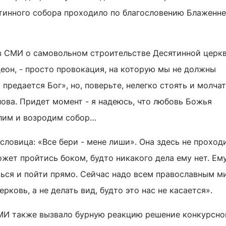
тинного собора проходило по благословению Блаженн
в СМИ о самовольном строительстве Десятинной церкв
еон, - просто провокация, на которую мы не должны
предается Бог», но, поверьте, нелегко стоять и молчат
лова. Придет момент - я надеюсь, что любовь Божья
олим и возродим собор…
словица: «Все бери - мене лиши». Она здесь не проходи
жет пройтись боком, будто никакого дела ему нет. Ему
ться и пойти прямо. Сейчас надо всем православным 
рковь, а не делать вид, будто это нас не касается».
СМИ также вызвало бурную реакцию решение конкурсно