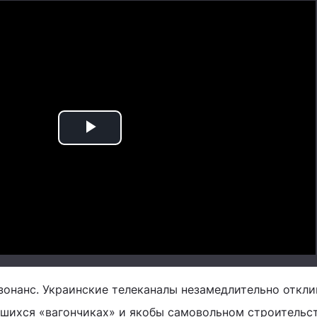
Play
Video
онанс. Украинские телеканалы незамедлительно откли
шихся «вагончиках» и якобы самовольном строительс