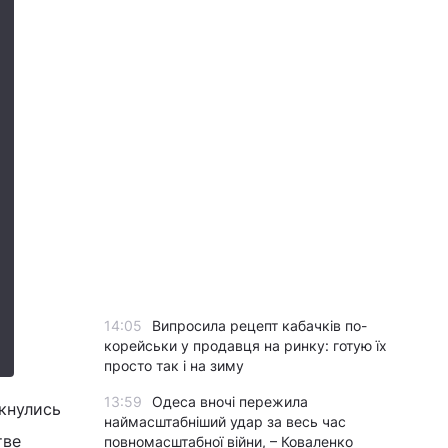
14:05
Випросила рецепт кабачків по-
корейськи у продавця на ринку: готую їх
просто так і на зиму
13:59
Одеса вночі пережила
кнулись
наймасштабніший удар за весь час
тве
повномасштабної війни, – Коваленко