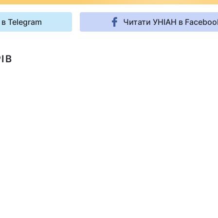
 в Telegram
Читати УНІАН в Faceboo
ІВ