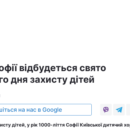
а
офії відбудеться свято
о дня захисту дітей
1
іться на нас в Google
сту дітей, у рік 1000-ліття Софії Київської дитячий х