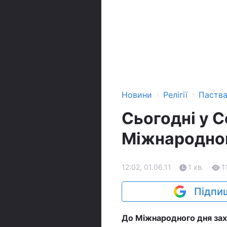
›
›
Новини
Релігії
Паств
Сьогодні у С
Міжнародног
12:02, 01.06.11
1 хв.
1
Підпиш
До Міжнародного дня захи