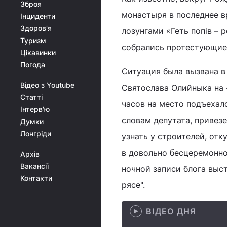
Зброя
монастыря в последнее в
Інциденти
Здоров'я
лозунгами «Геть попів – 
Туризм
собрались протестующие
Цікавинки
Погода
Ситуация была вызвана в
Відео з Youtube
Святослава Олийныка на 
Статті
часов на место подъехал
Інтерв'ю
словам депутата, привез
Думки
Лонгріди
узнать у строителей, отк
в довольно бесцеремонно
Архів
Вакансії
ночной записи блога выс
Контакти
рясе".
ВІДЕО ДНЯ