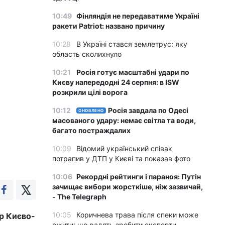
10:49
Фінляндія не передаватиме Україні
ракети Patriot: названо причину
10:28
В Україні стався землетрус: яку
область сколихнуло
10:21
Росія готує масштабні удари по
Києву напередодні 24 серпня: в ISW
розкрили цілі ворога
10:12
Росія завдала по Одесі
ОНОВЛЕНО
масованого удару: немає світла та води,
багато постраждалих
10:09
Відомий український співак
потрапив у ДТП у Києві та показав фото
10:06
Рекордні рейтинги і параноя: Путін
зачищає вибори жорсткіше, ніж зазвичай,
- The Telegraph
10:05
Коричнева трава після спеки може
ор Києво-
ожити: що радять зробити експерти