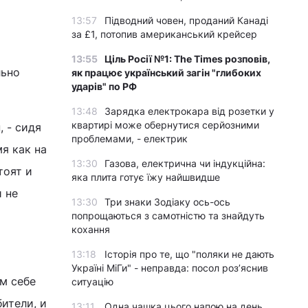
13:57
Підводний човен, проданий Канаді
за £1, потопив американський крейсер
13:55
Ціль Росії №1: The Times розповів,
льно
як працює український загін "глибоких
ударів" по РФ
13:48
Зарядка електрокара від розетки у
квартирі може обернутися серйозними
 - сидя
проблемами, - електрик
я как на
13:30
Газова, електрична чи індукційна:
тоят и
яка плита готує їжу найшвидше
и не
13:30
Три знаки Зодіаку ось-ось
попрощаються з самотністю та знайдуть
кохання
13:18
Історія про те, що "поляки не дають
Україні МіГи" - неправда: посол роз’яснив
ам себе
ситуацію
ители, и
13:11
Одна чашка цього напою на день