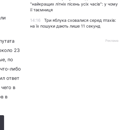
"найкращих літніх пісень усіх часів": у чому
її таємниця
ели
14:16
Три яблука сховалися серед птахів:
на їх пошуки дають лише 11 секунд
путата
Реклама
около 23
ые, по
 что-либо
ил ответ
чего в
в в