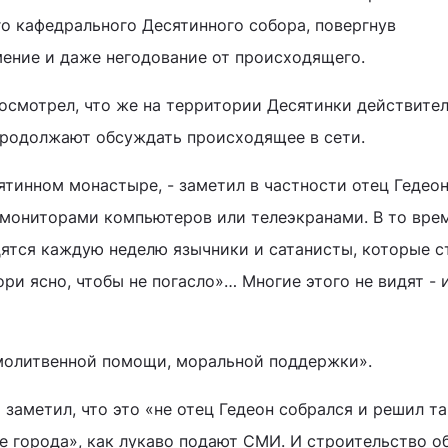
о кафедрального Десятинного собора, повергнув
ение и даже негодование от происходящего.
посмотрел, что же на территории Десятинки действите
продолжают обсуждать происходящее в сети.
тинном монастыре, - заметил в частности отец Гедеон,
 мониторами компьютеров или телеэкранами. В то врем
ятся каждую неделю язычники и сатанисты, которые с
ори ясно, чтобы не погасло»… Многие этого не видят - 
 молитвенной помощи, моральной поддержки».
заметил, что это «не отец Гедеон собрался и решил т
е города», как лукаво подают СМИ. И строительство об