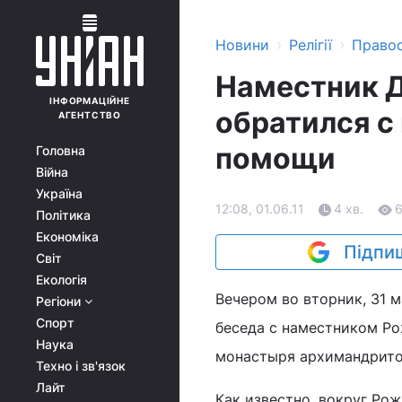
›
›
Новини
Релігії
Право
Наместник 
ІНФОРМАЦІЙНЕ
обратился с
АГЕНТСТВО
помощи
Головна
Війна
Україна
12:08, 01.06.11
4 хв.
Політика
Економіка
Підпиш
Світ
Екологія
Вечером во вторник, 31 
Регіони
Спорт
беседа с наместником Р
Наука
монастыря архимандрито
Техно і зв'язок
Лайт
Как известно, вокруг Ро