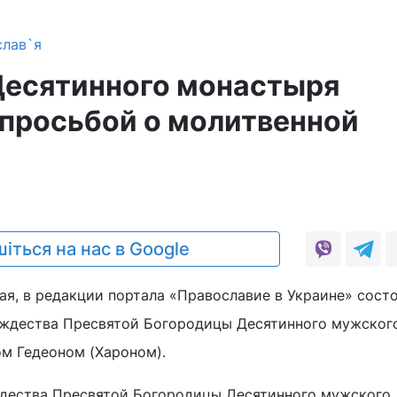
слав`я
Десятинного монастыря
 просьбой о молитвенной
6
іться на нас в Google
мая, в редакции портала «Православие в Украине» сост
ождества Пресвятой Богородицы Десятинного мужског
м Гедеоном (Хароном).
ждества Пресвятой Богородицы Десятинного мужского