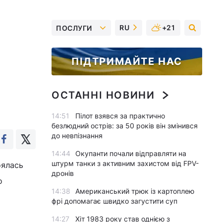
RU
+21
ПОСЛУГИ
ПІДТРИМАЙТЕ НАС
ОСТАННІ НОВИНИ
14:51
Пілот взявся за практично
безлюдний острів: за 50 років він змінився
до невпізнання
14:44
Окупанти почали відправляти на
штурм танки з активним захистом від FPV-
оялась
дронів
о
14:38
Американський трюк із картоплею
фрі допомагає швидко загустити суп
14:27
Хіт 1983 року став однією з