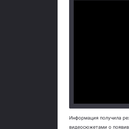
Информация получила рез
видеосюжетами о появив