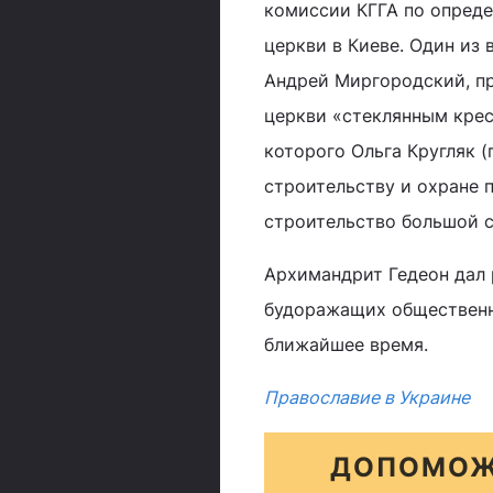
комиссии КГГА по опред
церкви в Киеве. Один из
Андрей Миргородский, п
церкви «стеклянным крес
которого Ольга Кругляк 
строительству и охране 
строительство большой с
Архимандрит Гедеон дал 
будоражащих общественно
ближайшее время.
Православие в Украине
ДОПОМОЖ