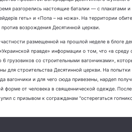
ремя разгорелись настоящие баталии — с плакатами и
рейдерів геть» и «Попа – на ножа». На территории обит
 против возрождения Десятинной церкви.
 частности размещенной на прошлой неделе в блоге де
«Украинской правде» информации о том, что «в среду 
о 6 грузовиков со строительными вагончиками», котор
ены для строительства Десятинной церкви. На попытки
уда вагончики и для чего сюда привезены, нардеп получ
й форме от человека в священнической одежде. После 
тупил с призывом к согражданам "остерегаться гопнико