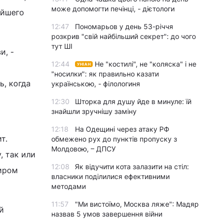
може допомогти печінці, - дієтологи
ейшего
12:47
Пономарьов у день 53-річчя
розкрив "свій найбільший секрет": до чого
тут ШІ
и, -
12:44
Не "костилі", не "коляска" і не
УНІАН
"носилки": як правильно казати
ь, когда
українською, - філологиня
12:30
Шторка для душу йде в минуле: їй
знайшли зручнішу заміну
12:18
На Одещині через атаку РФ
т.
обмежено рух до пунктів пропуску з
Молдовою, – ДПСУ
, так или
12:08
Як відучити кота залазити на стіл:
миром
власники поділилися ефективними
методами
11:57
"Ми вистоїмо, Москва ляже": Мадяр
й
назвав 5 умов завершення війни