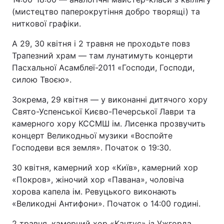
(мистецтво паперокрутіння добро творящі) та
ниткової графіки.
А 29, 30 квітня і 2 травня не проходьте повз
Трапезний храм ― там лунатимуть концерти
Пасхальної Асамблеї-2011 «Господи, Господи,
силою Твоєю».
Зокрема, 29 квітня ― у виконанні дитячого хору
Свято-Успенської Києво-Печерської Лаври та
камерного хору КССМШ ім. Лисенка прозвучить
концерт Великодньої музики «Воспойте
Господеви вся земля». Початок о 19:30.
30 квітня, камерний хор «Київ», камерний хор
«Покров», жіночий хор «Павана», чоловіча
хорова капела ім. Ревуцького виконають
«Великодні Антифони». Початок о 14:00 годині.
2 травня, камерний хор «Кантус» із Ужгорда