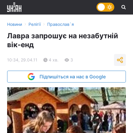
›
›
Новини
Релігії
Православ`я
Лавра запрошує на незабутній
вік-енд
10:34, 29.04.11
4 хв.
3
Підпишіться на нас в Google