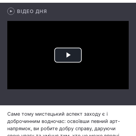
ВІДЕО ДНЯ
Play
Video
Саме тому мистецький аспект заходу є і
доброчинним водночас: освоївши певний арт-
напрямок, ви робите добру справу, даруючи
свою увагу та уміння тим, хто не може вповні