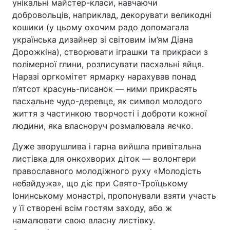
унікальні майстер-класи, навчаючи
добровольців, наприклад, декорувати великодні
Лонгріди
кошики (у цьому охочим радо допомагала
українська дизайнер зі світовим ім’ям Діана
Відео з Youtube
Статті
Дорожкіна), створювати іграшки та прикраси з
полімерної глини, розписувати пасхальні яйця.
Інтерв'ю
Думки
Наразі оргкомітет ярмарку нарахував понад
п’ятсот красунь-писанок ― ними прикрасять
Архів
Вакансії
пасхальне чудо-деревце, як символ молодого
життя з частинкою творчості і доброти кожної
Контакти
людини, яка власноруч розмалювала яєчко.
Послуги
Дуже зворушлива і гарна вийшла привітальна
листівка для онкохворих діток ― волонтери
православного молодіжного руху «Молодість
небайдужа», що діє при Свято-Троїцькому
Іонинському монастрі, пропонували взяти участь
у її створені всім гостям заходу, або ж
намалювати свою власну листівку.