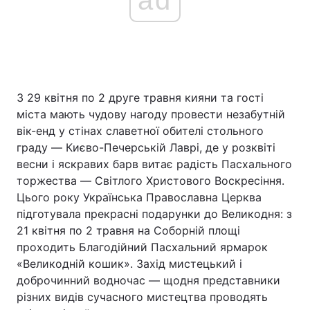
Головна
Війна
Україна
Політика
З 29 квітня по 2 друге травня кияни та гості
міста мають чудову нагоду провести незабутній
Економіка
Світ
вік-енд у стінах славетної обителі стольного
граду ― Києво-Печерській Лаврі, де у розквіті
Спорт
Наука
весни і яскравих барв витає радість Пасхального
торжества ― Світлого Христового Воскресіння.
Техно і зв'язок
Лайт
Цього року Українська Православна Церква
Зброя
Інциденти
підготувала прекрасні подарунки до Великодня: з
21 квітня по 2 травня на Соборній площі
Здоров'я
Туризм
проходить Благодійний Пасхальний ярмарок
«Великодній кошик». Захід мистецький і
Цікавинки
Погода
доброчинний водночас ― щодня представники
різних видів сучасного мистецтва проводять
Екологія
Регіони