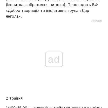
(ізонитка, зображення ниткою), Ппроводить БФ
«Добро творящі» та ініціативна група «Дар
янгола».
Реклама
ad
2 травня
14:00-18:00 ― аналогічні майстер-класи з квілінгу