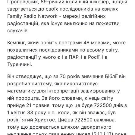
Проповідник, 89-річний колишній інженер, щодня
звертається до своїх послідовників на хвилях
Family Radio Network - мережі релігійних
радіостанцій, яка існує виключно на пожертви
слухачів.
Кемпінг, який робить програми 48 мовами, може
похвалитися послідовниками по всьому світу,
радіостанції у нього є і в ПАР, і в Росії, і в
Туреччині.
Він стверджує, що за 70 років вивчення Біблії він
розробив систему, яка використовує
математику для інтерпретації зашифрованих у
ній пророцтв. За його словами, кінець світу
прийде 21 травня, тому що це буде 722500 днів з
1 квітня 33 року н.е., коли, як він вважає, був
розіп`ятий Христос. Цифра 722500 важлива,
тому що досягається шляхом двократного
множення трьох священних чисел (5,10 і 17) одне