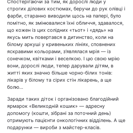
Спостерігаючи за тим, як дорослі люди у
строгих ділових костюмах, беручи до рук олівці і
Тема оформлення
фарби, старанно виводили щось на папері, було
помітно, як змінювалися їхні обличчя, здавалося,
що кожен із цих солідних «тьот» і «дядь» на
якусь мить повертався в дитинство, коли на
білому аркуші у кривеньких лініях, сповнених
яскравими кольорами, з’являлася мрія ― із
сонечком, квітками і веселкою. І цю свою мрію
вони, дорослі люди, тепер дарували дітям, в
житті яких значно більше чорно-білих тонів:
лікарів у білому та сірих стін лікарень, а ще
болю…
Заради таких діток і організовано благодійний
ярмарок «Великодній кошик» ― адресну
допомогу (кошти, зібрані за поточний день)
отримують пацієнти онкологічних відділень. А ще
подарунки ― вироби з майстер-класів.