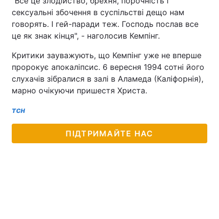
"Все це злодійство, брехня, порочність і
сексуальні збочення в суспільстві дещо нам
говорять. І гей-паради теж. Господь послав все
це як знак кінця", - наголосив Кемпінг.
Критики зауважують, що Кемпінг уже не вперше
пророкує апокаліпсис. 6 вересня 1994 сотні його
слухачів зібралися в залі в Аламеда (Каліфорнія),
марно очікуючи пришестя Христа.
тсн
ПІДТРИМАЙТЕ НАС