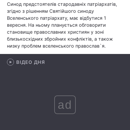
Синод предстоятелів стародавніх патріархатів,
згідно з рішенням Святійшого синоду
Вселенського патріархату, має відбутися 1
вересня. На ньому планується обговорити
Головна
Війна
становище православних християн у зоні
Україна
Політика
близькосхідних збройних конфліктів, а також
низку проблем вселенського православ`я.
Економіка
Світ
ВІДЕО ДНЯ
Спорт
Наука
Техно і зв'язок
Лайт
Зброя
Інциденти
ad
Здоров'я
Туризм
Цікавинки
Погода
Екологія
Регіони