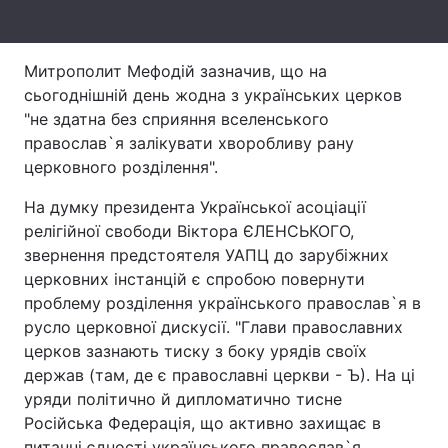
Лонгріди
Митрополит Мефодій зазначив, що на
сьогоднішній день жодна з українських церков
Відео з Youtube
Статті
"не здатна без сприяння вселенського
Інтерв'ю
Думки
православ`я залікувати хворобливу рану
церковного розділення".
Архів
Вакансії
На думку президента Української асоціації
Контакти
релігійної свободи Віктора ЄЛЕНСЬКОГО,
звернення предстоятеля УАПЦ до зарубіжних
Послуги
церковних інстанцій є спробою повернути
проблему розділення українського православ`я в
русло церковної дискусії. "Глави православних
церков зазнають тиску з боку урядів своїх
держав (там, де є православні церкви - Ъ). На ці
уряди політично й дипломатично тисне
Російська Федерація, що активно захищає в
питанні єдності українського православ`я