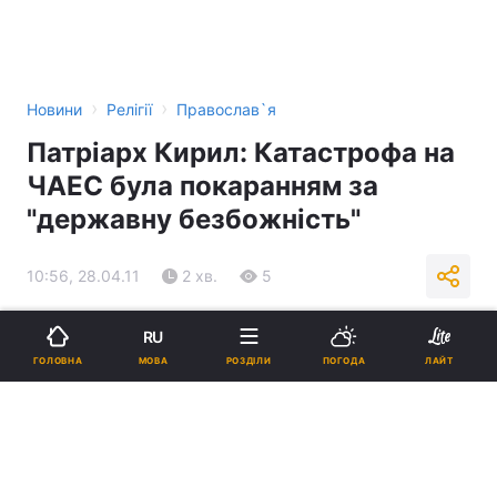
›
›
Новини
Релігії
Православ`я
Патріарх Кирил: Катастрофа на
ЧАЕС була покаранням за
"державну безбожність"
10:56, 28.04.11
2 хв.
5
Підпишіться на нас в Google
RU
МОВА
ГОЛОВНА
РОЗДІЛИ
ПОГОДА
ЛАЙТ
Реклама