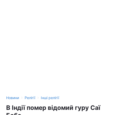
›
›
Новини
Релігії
Інші релігії
В Індії помер відомий гуру Саї