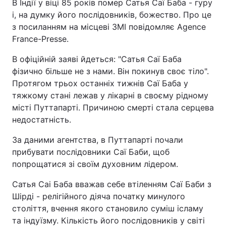
В Індії у віці 85 років помер Сатья Саї Баба - гуру
і, на думку його послідовників, божество. Про це
з посиланням на місцеві ЗМІ повідомляє Agence
France-Presse.
В офіційній заяві йдеться: "Сатья Саї Баба
фізично більше не з нами. Він покинув своє тіло".
Протягом трьох останніх тижнів Саї Баба у
тяжкому стані лежав у лікарні в своєму рідному
місті Путтапарті. Причиною смерті стала серцева
недостатність.
За даними агентства, в Путтапарті почали
прибувати послідовники Саї Баби, щоб
попрощатися зі своїм духовним лідером.
Сатья Саі Баба вважав себе втіленням Саї Баби з
Шірді - релігійного діяча початку минулого
століття, вчення якого становило суміш ісламу
та індуїзму. Кількість його послідовників у світі