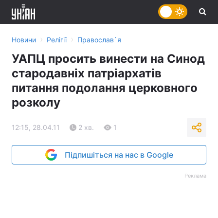
›
›
Новини
Релігії
Православ`я
УАПЦ просить винести на Синод
стародавніх патріархатів
питання подолання церковного
розколу
12:15, 28.04.11
2 хв.
1
Підпишіться на нас в Google
Реклама