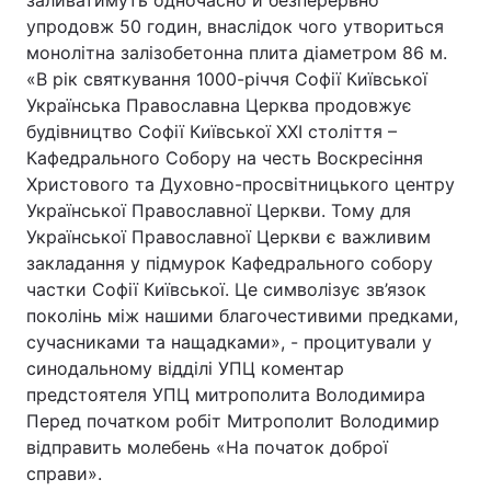
заливатимуть одночасно й безперервно
упродовж 50 годин, внаслідок чого утвориться
монолітна залізобетонна плита діаметром 86 м.
«В рік святкування 1000-річчя Софії Київської
Головна
Війна
Українська Православна Церква продовжує
будівництво Софії Київської ХХІ століття –
Україна
Політика
Кафедрального Собору на честь Воскресіння
Христового та Духовно-просвітницького центру
Економіка
Світ
Української Православної Церкви. Тому для
Української Православної Церкви є важливим
Спорт
Наука
закладання у підмурок Кафедрального собору
Техно і зв'язок
Лайт
частки Софії Київської. Це символізує зв’язок
поколінь між нашими благочестивими предками,
Зброя
Інциденти
сучасниками та нащадками», - процитували у
синодальному відділі УПЦ коментар
Здоров'я
Туризм
предстоятеля УПЦ митрополита Володимира
Перед початком робіт Митрополит Володимир
Цікавинки
Погода
відправить молебень «На початок доброї
справи».
Екологія
Регіони