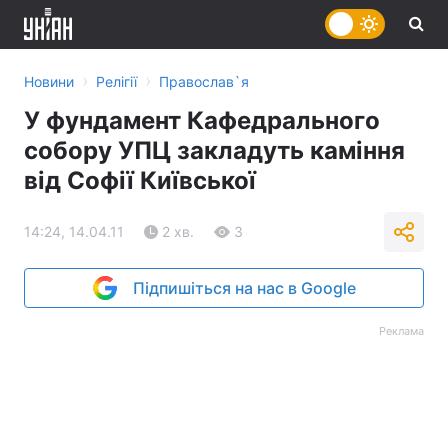
›
›
Новини
Релігії
Православ`я
У фундамент Кафедрального
собору УПЦ закладуть каміння
від Софії Київської
14:24, 14.04.11
2 хв.
3
Підпишіться на нас в Google
Реклама