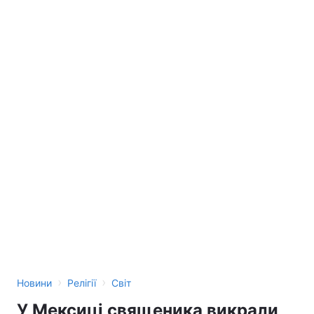
›
›
Новини
Релігії
Світ
У Мексиці священика викрали