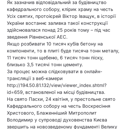
Як зазначив відповідальний за будівництво
кафедрального собору, клірик храму на честь
Лонгріди
Усіх святих, протоієрей Віктор Іващук, в історії
України востаннє заливка такої конструкції
Відео з Youtube
Статті
здійснювалася понад 25 років тому – під час
зведення Рівненської АЕС.
Інтерв'ю
Думки
Якщо розбивати 10 тисяч кубів бетону на
компоненти, то в плиті буде тисяча тонн металу,
Архів
Вакансії
11 тисяч тонн щебеню, 6 тисяч тонн піску,
близько 3,5 тисячі тонн цементу.
Контакти
За процес можна слідковувати в онлайн-
Послуги
трансляції з веб-камери
http://194.50.81.132/view/viewer_index.shtml?
id=659, встановленої на місці будівництва.
На свято Пасхи, 24 квітіня, у престольне свято
Кафедрального собору на честь Воскресіння
Христового, Блаженніший Митрополит
Володимир у супроводі духовенства Києва
звершить на новозведеному фундаменті Велику