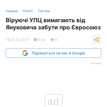
›
›
Новини
Релігії
Паства
Віруючі УПЦ вимагають від
Януковича забути про Євросоюз
14:21, 14.04.11
2 хв.
6
Підпишіться на нас в Google
Реклама
ad