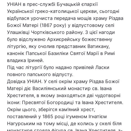
УНІАН в прес-службі Бучацькій єпархії
Української греко-католицької церкви, сьогодні
відбулася урочиста передача мощів храму Різдва
Божої Матері (1867 року) у відпустовому селі
Улашківці Чортківського району. З цієї нагоди
було відслужено Архиєрейську божественну
літургію, яку очолив представник Ватикану,
канонік Папської Базиліки Святої Марії в Римі
владика Іриней.
Під час літургії було надано привілей Ласки
повного папського відпусту.
Довідка УНІАН. У селі окрім храму Різдва Божої
Матері діє Василіянський монастир св. Івана
Хрестителя, в якому знаходяться дві чудотворні
ікони: Пресвятої Богородиці та Івана Хрестителя.
Окрім цього, зберігся кам’яний хрест,
поставлений у 1865 році ігуменом Ігнатієм
Нагурським на тому місці, де колись у скелі біля
монастиря стояла фігура св. Івана Хрестителя, з-