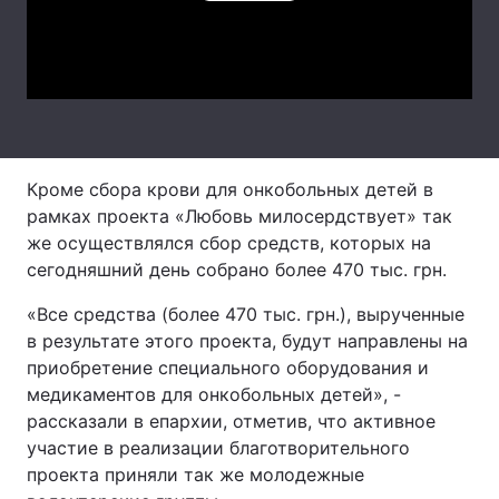
Лонгріди
Video
Відео з Youtube
Статті
Інтерв'ю
Думки
Кроме сбора крови для онкобольных детей в
Архів
Вакансії
рамках проекта «Любовь милосердствует» так
же осуществлялся сбор средств, которых на
Контакти
сегодняшний день собрано более 470 тыс. грн.
Послуги
«Все средства (более 470 тыс. грн.), вырученные
в результате этого проекта, будут направлены на
приобретение специального оборудования и
медикаментов для онкобольных детей», -
рассказали в епархии, отметив, что активное
участие в реализации благотворительного
проекта приняли так же молодежные