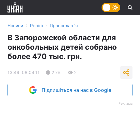
›
›
Новини
Релігії
Православ`я
В Запорожской области для
онкобольных детей собрано
более 470 тыс. грн.
13:49, 08.04.11
2 хв.
2
Підпишіться на нас в Google
Реклама