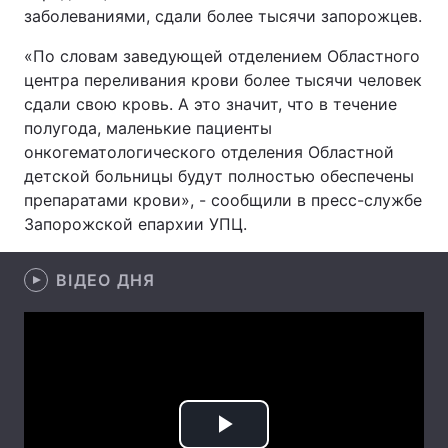
заболеваниями, сдали более тысячи запорожцев.
«По словам заведующей отделением Областного
центра переливания крови более тысячи человек
Головна
Війна
сдали свою кровь. А это значит, что в течение
полугода, маленькие пациенты
Україна
Політика
онкогематологического отделения Областной
Економіка
Світ
детской больницы будут полностью обеспечены
препаратами крови», - сообщили в пресс-службе
Спорт
Наука
Запорожской епархии УПЦ.
Техно і зв'язок
Лайт
ВІДЕО ДНЯ
Зброя
Інциденти
Здоров'я
Туризм
Цікавинки
Погода
Екологія
Регіони
Play