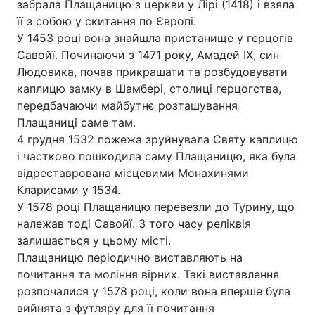
забрала Плащаницю з церкви у Лірі (1418) і взяла
її з собою у скитання по Європі.
У 1453 році вона знайшла пристанище у герцогів
Савойї. Починаючи з 1471 року, Амадей ІХ, син
Людовика, почав прикрашати та розбудовувати
каплицю замку в Шамбері, столиці герцогства,
передбачаючи майбутнє розташування
Плащаниці саме там.
4 грудня 1532 пожежа зруйнувала Святу каплицю
і частково пошкодила саму Плащаницю, яка була
відреставрована місцевими Монахинями
Кларисами у 1534.
У 1578 році Плащаницю перевезли до Турину, що
належав тоді Савойї. З того часу реліквія
залишається у цьому місті.
Плащаницю періодично виставляють на
почитання та моління вірних. Такі виставлення
розпочалися у 1578 році, коли вона вперше була
вийнята з футляру для її почитання