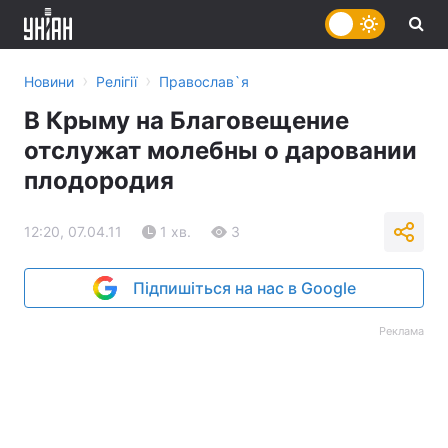
›
›
Новини
Релігії
Православ`я
В Крыму на Благовещение
отслужат молебны о даровании
плодородия
12:20, 07.04.11
1 хв.
3
Підпишіться на нас в Google
Реклама