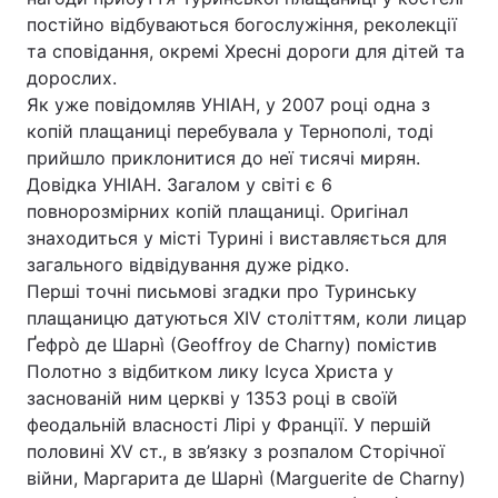
постійно відбуваються богослужіння, реколекції
та сповідання, окремі Хресні дороги для дітей та
дорослих.
Як уже повідомляв УНІАН, у 2007 році одна з
копій плащаниці перебувала у Тернополі, тоді
прийшло приклонитися до неї тисячі мирян.
Довідка УНІАН. Загалом у світі є 6
повнорозмірних копій плащаниці. Оригінал
знаходиться у місті Турині і виставляється для
загального відвідування дуже рідко.
Перші точні письмові згадки про Туринську
плащаницю датуються XIV століттям, коли лицар
Ґефрò де Шарнì (Geoffroy de Charny) помістив
Полотно з відбитком лику Ісуса Христа у
заснованій ним церкві у 1353 році в своїй
феодальній власності Лірі у Франції. У першій
половині XV ст., в зв’язку з розпалом Сторічної
війни, Маргарита де Шарнì (Marguerite de Charny)