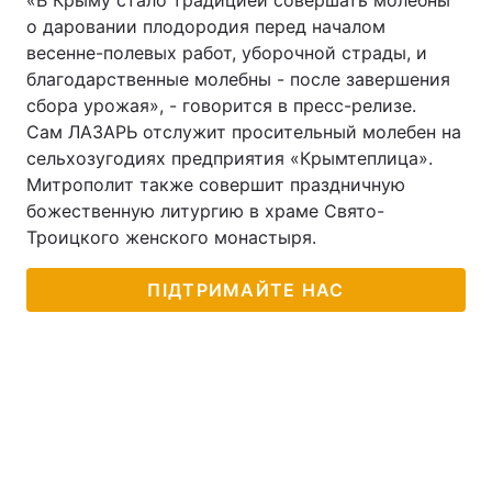
«В Крыму стало традицией совершать молебны
о даровании плодородия перед началом
весенне-полевых работ, уборочной страды, и
благодарственные молебны - после завершения
Головна
Війна
сбора урожая», - говорится в пресс-релизе.
Сам ЛАЗАРЬ отслужит просительный молебен на
Україна
Політика
сельхозугодиях предприятия «Крымтеплица».
Митрополит также совершит праздничную
Економіка
Світ
божественную литургию в храме Свято-
Троицкого женского монастыря.
Спорт
Наука
Техно і зв'язок
Лайт
ПІДТРИМАЙТЕ НАС
Зброя
Інциденти
Здоров'я
Туризм
Цікавинки
Погода
Екологія
Регіони