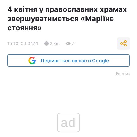
4 квітня у православних храмах
звершуватиметься «Маріїне
стояння»
15:10, 03.04.11
2 хв.
7
Підпишіться на нас в Google
Реклама
ad