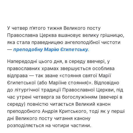
У четвер п’ятого тижня Великого посту
Православна Церква вшановує велику грішницю,
яка стала праведницею ангелоподібної чистоти
—
преподобну Марію Єгипетську.
Напередодні цього дня, в середу ввечері, у
православних храмах звершується особлива
відправа — так зване «стояння святої Марії
Єгипетської (або Маріїне стояння)». Відповідно
до літургічної традиції Православної Церкви, під
час утрені четверга за богослужінням (ввечері в
середу) повністю читається Великий канон
преподобного Андрія Критського, тоді як у перші
дні Великого посту читання канону
розподіляється на чотири частини.