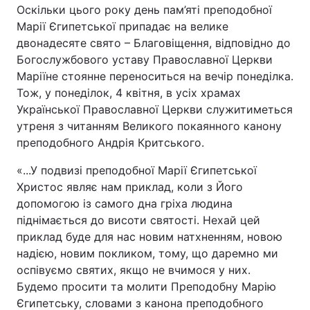
Оскільки цього року день пам’яті преподобної
Марії Єгипетської припадає на велике
двонадесяте свято – Благовіщення, відповідно до
Богослужбового уставу Православної Церкви
Маріїне стоянне переноситься на вечір понеділка.
Тож, у понеділок, 4 квітня, в усіх храмах
Української Православної Церкви служитиметься
утреня з читанням Великого покаянного канону
преподобного Андрія Критського.
«...У подвизі преподобної Марії Єгипетської
Христос являє нам приклад, коли з Його
допомогою із самого дна гріха людина
піднімається до висоти святості. Нехай цей
приклад буде для нас новим натхненням, новою
надією, новим покликом, тому, що даремно ми
оспівуємо святих, якщо не вчимося у них.
Будемо просити та молити Преподобну Марію
Єгипетську, словами з канона преподобного