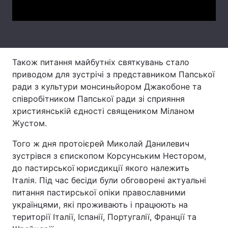
Лонгріди
Відео з Youtube
Статті
Також питання майбутніх святкувань стало
Інтерв'ю
Думки
приводом для зустрічі з представником Папської
ради з культури монсиньйором Джакобоне та
Архів
Вакансії
співробітником Папської ради зі сприяння
християнській єдності священиком Міланом
Контакти
Жустом.
Послуги
Того ж дня протоієрей Миколай Данилевич
зустрівся з єпископом Корсунським Нестором,
до пастирської юрисдикції якого належить
Італія. Під час бесіди були обговорені актуальні
питання пастирської опіки православними
українцями, які проживають і працюють на
території Італії, Іспанії, Португалії, Франції та