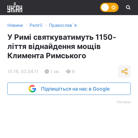
›
›
Новини
Релігії
Православ`я
У Римі святкуватимуть 1150-
ліття віднайдення мощів
Климента Римського
15:16, 03.04.11
1 хв.
6
Підпишіться на нас в Google
Реклама