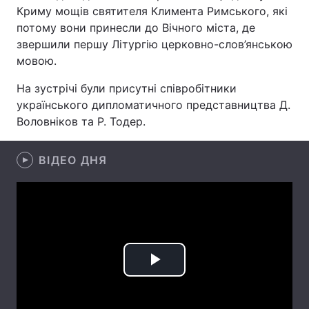
Криму мощів святителя Климента Римського, які
потому вони принесли до Вічного міста, де
звершили першу Літургію церковно-слов’янською
Головна
Війна
мовою.
На зустрічі були присутні співробітники
Україна
Політика
українського дипломатичного представництва Д.
Економіка
Світ
Воловніков та Р. Тодер.
Спорт
Наука
ВІДЕО ДНЯ
Техно і зв'язок
Лайт
Зброя
Інциденти
Здоров'я
Туризм
Play
Цікавинки
Погода
Video
Екологія
Регіони