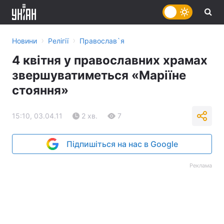
›
›
Новини
Релігії
Православ`я
4 квітня у православних храмах
звершуватиметься «Маріїне
стояння»
15:10, 03.04.11
2 хв.
7
Підпишіться на нас в Google
Реклама