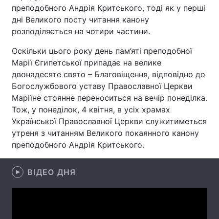
преподобного Андрія Критського, тоді як у перші
дні Великого посту читання канону
розподіляється на чотири частини.
Головна
Війна
Оскільки цього року день пам’яті преподобної
Марії Єгипетської припадає на велике
Україна
Політика
двонадесяте свято – Благовіщення, відповідно до
Економіка
Світ
Богослужбового уставу Православної Церкви
Маріїне стоянне переноситься на вечір понеділка.
Спорт
Наука
Тож, у понеділок, 4 квітня, в усіх храмах
Української Православної Церкви служитиметься
Техно і зв'язок
Лайт
утреня з читанням Великого покаянного канону
преподобного Андрія Критського.
Зброя
Інциденти
Здоров'я
Туризм
ВІДЕО ДНЯ
Цікавинки
Погода
Екологія
Регіони