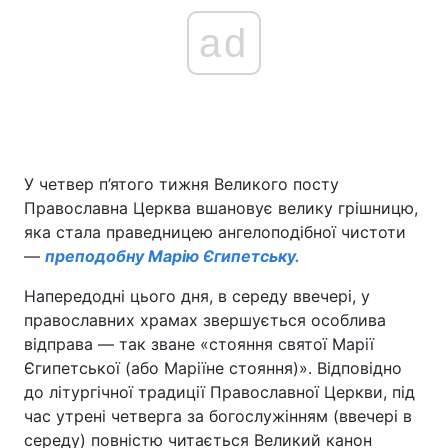
ad
У четвер п’ятого тижня Великого посту
Православна Церква вшановує велику грішницю,
яка стала праведницею ангелоподібної чистоти
—
преподобну Марію Єгипетську.
Напередодні цього дня, в середу ввечері, у
православних храмах звершується особлива
відправа — так зване «стояння святої Марії
Єгипетської (або Маріїне стояння)». Відповідно
до літургічної традиції Православної Церкви, під
час утрені четверга за богослужінням (ввечері в
середу) повністю читається Великий канон