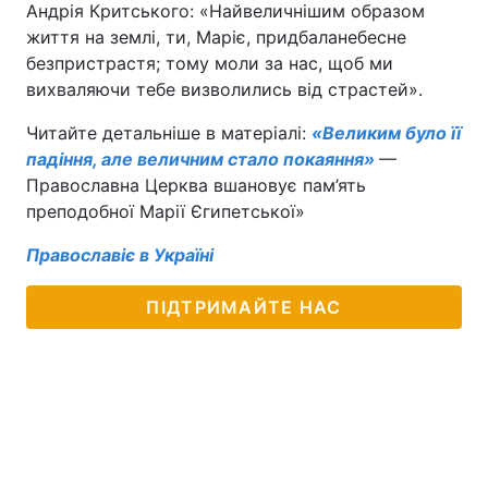
Андрія Критського: «Найвеличнішим образом
життя на землі, ти, Маріє, придбаланебесне
Тема оформлення
безпристрастя; тому моли за нас, щоб ми
вихваляючи тебе визволились від страстей».
Читайте детальніше в матеріалі:
«Великим було її
падіння, але величним стало покаяння»
—
Православна Церква вшановує пам’ять
преподобної Марії Єгипетської»
Православіє в Україні
ПІДТРИМАЙТЕ НАС