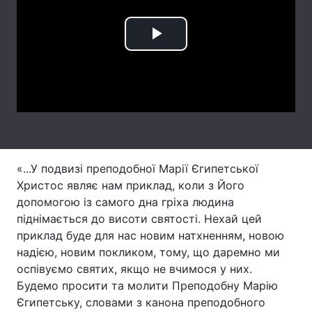
Лонгріди
Play
Відео з Youtube
Статті
Video
Інтерв'ю
Думки
Архів
Вакансії
Контакти
«...У подвизі преподобної Марії Єгипетської
Христос являє нам приклад, коли з Його
Послуги
допомогою із самого дна гріха людина
піднімається до висоти святості. Нехай цей
приклад буде для нас новим натхненням, новою
надією, новим покликом, тому, що даремно ми
оспівуємо святих, якщо не вчимося у них.
Будемо просити та молити Преподобну Марію
Єгипетську, словами з канона преподобного