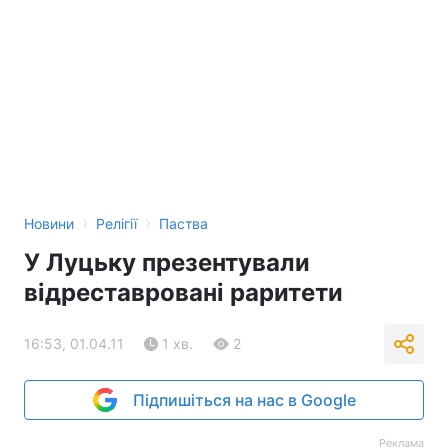
›
›
Новини
Релігії
Паства
У Луцьку презентували
відреставровані раритети
16:53, 01.04.11
1 хв.
2
Підпишіться на нас в Google
Реклама