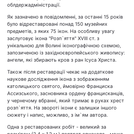
облдержадміністрації.
Як зазначено в повідомленні, за останні 15 років
було відреставровані понад 150 музейних
предметів, з яких 75 ікон. На особливу увагу
заслуговує ікона "Розп`яття" XVIII ст. з
унікальною для Волині іконографічною схемою,
запозиченою із західноєвропейського живопису:
ангели, які збирають кров з ран Ісуса Христа.
Також після реставрації чекає на додаткове
наукове дослідження ікона з зображенням
католицького святого, ймовірно Франциска
Ассизського, засновника ордену францисканців,
у чернечому вбранні, який тримає в руках хрест
розп`яття. На звороті ікони є залишки іншого
сюжету і напис, можливо, з ім`ям автора.
Одна з реставрованих робіт - великий за