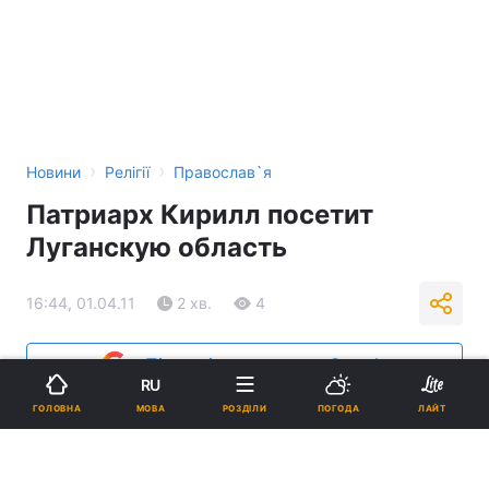
›
›
Новини
Релігії
Православ`я
Патриарх Кирилл посетит
Луганскую область
16:44, 01.04.11
2 хв.
4
Підпишіться на нас в Google
RU
МОВА
ГОЛОВНА
РОЗДІЛИ
ПОГОДА
ЛАЙТ
Реклама