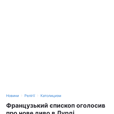
›
›
Новини
Релігії
Католицизм
Французький єпископ оголосив
про нове диво в Лурді