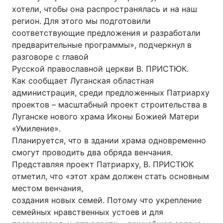
хотели, чтобы она распространялась и на наш
регион. Для этого мы подготовили
соответствующие предложения и разработали
Головна
Війна
предварительные программы», подчеркнул в
разговоре с главой
Україна
Політика
Русской православной церкви В. ПРИСТЮК.
Как сообщает Луганская областная
Економіка
Світ
администрация, среди предложенных Патриарху
проектов – масштабный проект строительства в
Спорт
Наука
Луганске нового храма Иконы Божией Матери
«Умиление».
Техно і зв'язок
Лайт
Планируется, что в здании храма одновременно
смогут проводить два обряда венчания.
Зброя
Інциденти
Представляя проект Патриарху, В. ПРИСТЮК
Здоров'я
Туризм
отметил, что «этот храм должен стать основным
местом венчания,
Цікавинки
Погода
создания новых семей. Потому что укрепление
семейных нравственных устоев и для
Екологія
Регіони