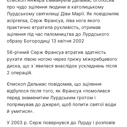
Єпископ Анжера Еммануель Дельмас оголосив
про чудо зцілення людини в католицькому
Лурдському святилищі Діви Марії. Як повідомляє
aciprensa, Серж Франсуа, ліва нога якого
практично втратила рухливість, отримав
зцілення під час паломництва до Лурдського
образу Богородиці 13 квітня 2002
56-річний Серж Франсуа втратив здатність
рухати лівою ногою через грижу міжхребцевого
диска, що з`явилася внаслідок ускладнень після
2 операцій.
Єпископ Дельмас повідомив, що зцілення
відбулося після того, як Франсуа «помолився
перед знаменитим Лурдським гротом і
попрямував до джерел, щоб попити святої води
й умитися».
У 2003 р. Серж повернувся до Лурду і розповів