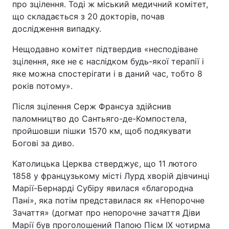
про зцілення. Тоді ж міський медичний комітет,
що складається з 20 докторів, почав
дослідження випадку.
Нещодавно комітет підтвердив «несподіване
зцілення, яке не є наслідком будь-якої терапії і
яке можна спостерігати і в даний час, тобто 8
років потому».
Після зцілення Серж Франсуа здійснив
паломництво до Сантьяго-де-Компостела,
пройшовши пішки 1570 км, щоб подякувати
Богові за диво.
Католицька Церква стверджує, що 11 лютого
1858 у французькому місті Лурд хворій дівчинці
Марії-Бернарді Субіру явилася «благородна
Пані», яка потім представилася як «Непорочне
Зачаття» (догмат про непорочне зачаття Діви
Марії був проголошений Папою Пієм IX чотирма