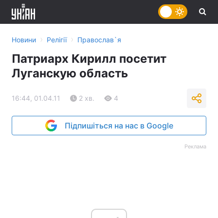
›
›
Новини
Релігії
Православ`я
Патриарх Кирилл посетит
Луганскую область
16:44, 01.04.11
2 хв.
4
Підпишіться на нас в Google
Реклама