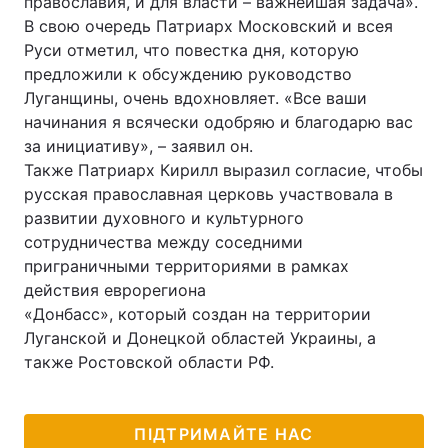
православия, и для власти – важнейшая задача».
В свою очередь Патриарх Московский и всея
Лонгріди
Руси отметил, что повестка дня, которую
предложили к обсуждению руководство
Відео з Youtube
Статті
Луганщины, очень вдохновляет. «Все ваши
начинания я всячески одобряю и благодарю вас
Інтерв'ю
Думки
за инициативу», – заявил он.
Также Патриарх Кирилл выразил согласие, чтобы
Архів
Вакансії
русская православная церковь участвовала в
развитии духовного и культурного
Контакти
сотрудничества между соседними
приграничными территориями в рамках
Послуги
действия еврорегиона
«Донбасс», который создан на территории
Луганской и Донецкой областей Украины, а
также Ростовской области РФ.
ПІДТРИМАЙТЕ НАС