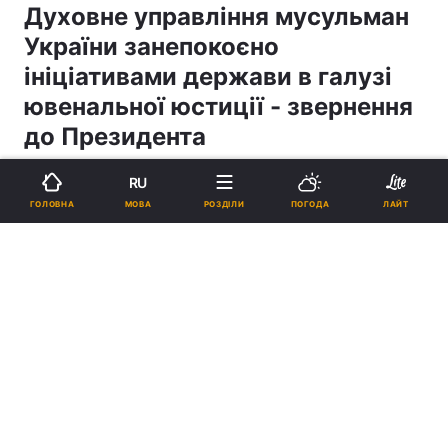
Духовне управління мусульман
України занепокоєно
ініціативами держави в галузі
ювенальної юстиції - звернення
до Президента
RU
21:14, 31.03.11
0 хв.
2
МОВА
ГОЛОВНА
РОЗДІЛИ
ПОГОДА
ЛАЙТ
Підпишіться на нас в Google
Духовне управління мусульман України занепокоєно ініціативами
держави в галузі ювенальної юстиції - звернення до Президента
Реклама