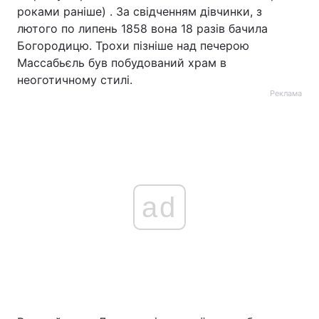
роками раніше) . За свідченням дівчинки, з
лютого по липень 1858 вона 18 разів бачила
Богородицю. Трохи пізніше над печерою
Массабьєль був побудований храм в
неоготичному стилі.
Реклама
ad