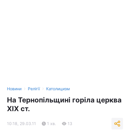
›
›
Новини
Релігії
Католицизм
На Тернопільщині горіла церква
XIX ст.
10:18, 29.03.11
1 хв.
13