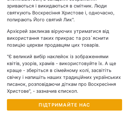
зриваються і викидаються в смітник. Люди
святкують Воскресіння Христове і, одночасно,
попирають Його святий Лик".
Архієрей закликав віруючих утриматися від
використання таких прикрас та роз`яснити
позицію церкви продавцям цих товарів.
"Є великий вибір наклейок із зображеннями
квітів, узорів, храмів - використовуйте їх. А ще
краще - зберіться в сімейному колі, засвітіть
свічку і напишіть наших традиційних українських
писанок, розповідаючи діткам про Воскресіння
Христове", - зазначив єпископ.
ПІДТРИМАЙТЕ НАС