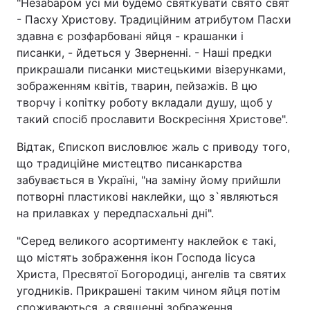
"Незабаром усі ми будемо святкувати свято свят
- Паcху Христову. Традиційним атрибутом Пасхи
здавна є розфарбовані яйця - крашанки і
писанки, - йдеться у Зверненні. - Наші предки
прикрашали писанки мистецькими візерунками,
зображенням квітів, тварин, пейзажів. В цю
творчу і копітку роботу вкладали душу, щоб у
такий спосіб прославити Воскресіння Христове".
Відтак, Єпископ висловлює жаль с приводу того,
що традиційне мистецтво писанкарства
забувається в Україні, "на заміну йому прийшли
потворні пластикові наклейки, що з`являються
на прилавках у передпасхальні дні".
"Серед великого асортименту наклейок є такі,
що містять зображення ікон Господа Іісуса
Христа, Пресвятої Богородиці, ангелів та святих
угодників. Прикрашені таким чином яйця потім
споживаються, а священні зображення