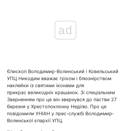
ad
Єпископ Володимир-Волинський і Ковельський
УПЦ Никодим вважає гріхом і блюзнірством
наклейки із святими іконами для
прикрас великодніх крашанок. Зі спеціальним
Зверненням про це він звернувся до пастви 27
березня у Хрестопоклонну Неділю. Про це
повідомили УНІАН у прес-службі Володимир-
Волинської єпархії УПЦ.