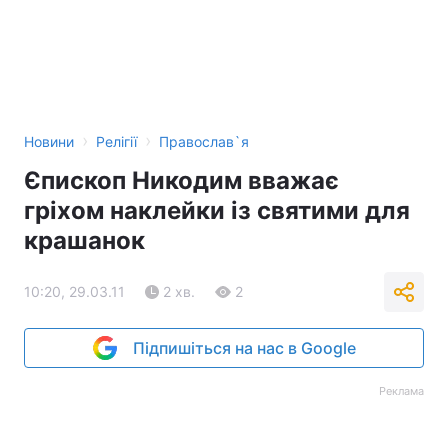
›
›
Новини
Релігії
Православ`я
Єпископ Никодим вважає
гріхом наклейки із святими для
крашанок
10:20, 29.03.11
2 хв.
2
Підпишіться на нас в Google
Реклама