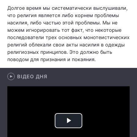
Долгое время мы систематически выслушивали,
что религия является либо корнем проблемы
насилия, либо частью этой проблемы. Мы не
Головна
Війна
можем игнорировать тот факт, что некоторые
последователи трех основных монотеистических
Україна
Політика
религий облекали свои акты насилия в одежды
религиозных принципов. Это должно быть
Економіка
Світ
поводом для признания и покаяния.
Спорт
Наука
ВІДЕО ДНЯ
Техно і зв'язок
Лайт
Зброя
Інциденти
Здоров'я
Туризм
Цікавинки
Погода
Play
Екологія
Регіони