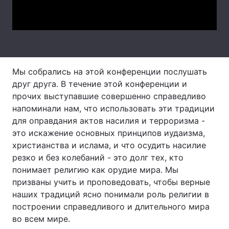
Video
Лонгріди
Відео з Youtube
Статті
Інтерв'ю
Думки
Мы собрались на этой конференции послушать
друг друга. В течение этой конференции и
Архів
Вакансії
прочих выступавшие совершенно справедливо
напоминали нам, что использовать эти традиции
Контакти
для оправдания актов насилия и терроризма -
это искажение основных принципов иудаизма,
Послуги
христианства и ислама, и что осудить насилие
резко и без колебаний - это долг тех, кто
понимает религию как орудие мира. Мы
призваны учить и проповедовать, чтобы верные
наших традиций ясно понимали роль религии в
построении справедливого и длительного мира
во всем мире.