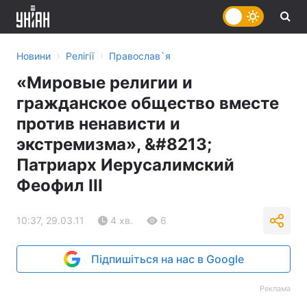
›
›
Новини
Релігії
Православ`я
«Мировые религии и
гражданское общество вместе
против ненависти и
экстремизма», &#8213;
Патриарх Иерусалимский
Феофил III
10:37, 29.03.11
4 хв.
6
Підпишіться на нас в Google
Реклама