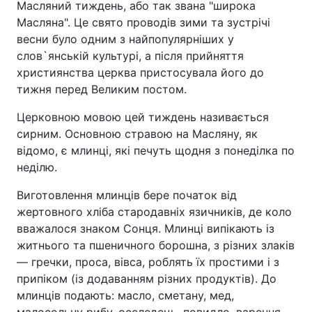
Масляний тиждень, або так звана "широка
Масляна". Це свято проводів зими та зустрічі
весни було одним з найпопулярніших у
слов`янській культурі, а після прийняття
християнства церква пристосувала його до
тижня перед Великим постом.
Церковною мовою цей тиждень називається
сирним. Основною стравою на Масляну, як
відомо, є млинці, які печуть щодня з понеділка по
неділю.
Виготовлення млинців бере початок від
жертовного хліба стародавніх язичників, де коло
вважалося знаком Сонця. Млинці випікають із
житнього та пшеничного борошна, з різних злаків
— гречки, проса, вівса, роблять їх простими і з
припіком (із додаванням різних продуктів). До
млинців подають: масло, сметану, мед,