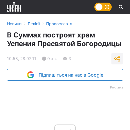
›
›
Новини
Релігії
Православ`я
В Суммах построят храм
Успения Пресвятой Богородицы
10:58, 28.02.11
0 хв.
3
Підпишіться на нас в Google
Реклама