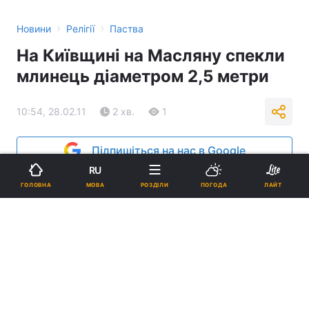
›
›
Новини
Релігії
Паства
На Київщині на Масляну спекли
млинець діаметром 2,5 метри
10:54, 28.02.11
2 хв.
1
Підпишіться на нас в Google
RU
Реклама
МОВА
ГОЛОВНА
РОЗДІЛИ
ПОГОДА
ЛАЙТ
ad