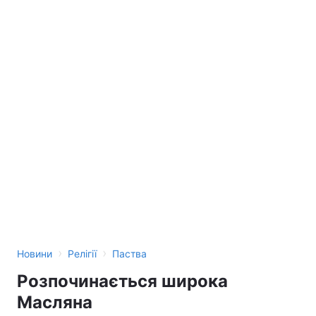
Лонгріди
Відео з Youtube
Статті
Інтерв'ю
Думки
Архів
Вакансії
Контакти
Послуги
›
›
Новини
Релігії
Паства
Розпочинається широка
Масляна