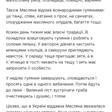
малосольну рибу, оселедець, повидло, варення.
Також Масляна відома всенародними гуляннями:
це танці, співи, катання з гірок, на санчатах,
спорудження масляного опудала, багаття тощо.
Кожен день тижня має власні традиції. В
понеділок влаштовують гуляння і роблять з
соломи ляльку. У вівторок дівчата частують
млинцями хлопців, а свекрухи приглядають
невісток. У середу теща пригощає зятя, а в
п`ятницю в гості чекають на тещу. І зять має
запросити її особисто.
У неділю гуляння завершують, сповідаються і
просять одне в одного вибачення. Потім йдуть
до лазні - Великий піст зустрічати треба
очистившись і душею, і тілом.
Цікаво, що в Україні віддавна Масляна вважалася