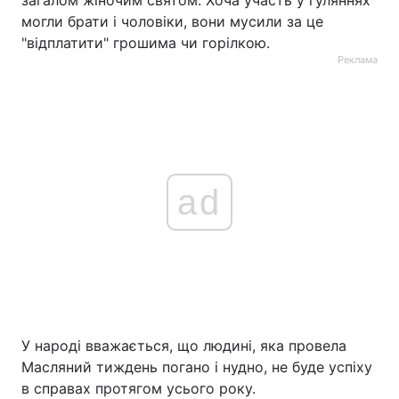
загалом жіночим святом. Хоча участь у гуляннях
могли брати і чоловіки, вони мусили за це
"відплатити" грошима чи горілкою.
Реклама
ad
У народі вважається, що людині, яка провела
Масляний тиждень погано і нудно, не буде успіху
в справах протягом усього року.