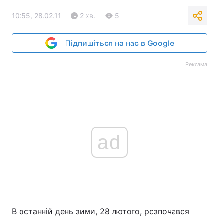
10:55, 28.02.11
2 хв.
5
Тема оформлення
Підпишіться на нас в Google
Реклама
ad
В останній день зими, 28 лютого, розпочався