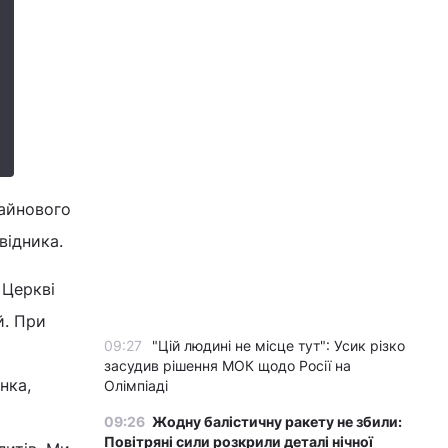
майнового
відника.
 Церкві
й. При
09:27
"Цій людині не місце тут": Усик різко
засудив рішення МОК щодо Росії на
нка,
Олімпіаді
09:26
Жодну балістичну ракету не збили:
Повітряні сили розкрили деталі нічної