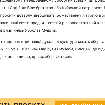
в древньому Кафедральному соборі Київських Митропол
стін Софії, як Біле братство або Київський патріархат. М
просити дозволу звершувати Божественну літургію в х
вали наші святи предки - святий рівноапостольний кня
овірний князь Ярослав Мудрий.
е, що пам’ятки нашої духовної культури мають зберіга
. «Софія Київська» має бути і музеєм, і місцем, де під
, як це не дивно, краще зберігається».