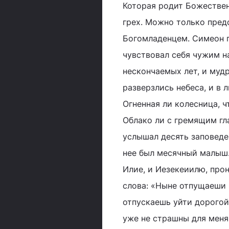
Которая родит Божествен
грех. Можно только пред
Богомладенцем. Симеон по
чувствовал себя чужим на
нескончаемых лет, и мудр
разверзлись небеса, и в
Огненная ли колесница, 
Облако ли с гремящим гл
услышал десять заповедей
нее был месячный малыш.
Илие, и Иезекеиилю, прон
слова: «Ныне отпущаеши р
отпускаешь уйти дорогой
уже не страшны для меня 