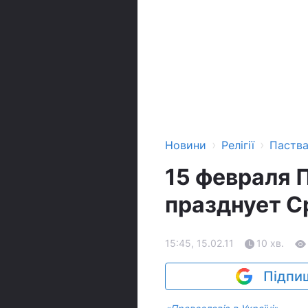
›
›
Новини
Релігії
Паств
15 февраля 
празднует С
15:45, 15.02.11
10 хв.
Підпиш