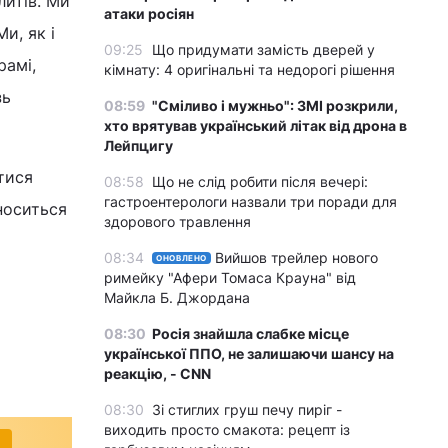
итів. Ми
атаки росіян
и, як і
09:25
Що придумати замість дверей у
рамі,
кімнату: 4 оригінальні та недорогі рішення
зь
08:59
"Сміливо і мужньо": ЗМІ розкрили,
хто врятував український літак від дрона в
Лейпцигу
тися
08:58
Що не слід робити після вечері:
гастроентерологи назвали три поради для
носиться
здорового травлення
08:34
Вийшов трейлер нового
ОНОВЛЕНО
римейку "Афери Томаса Крауна" від
Майкла Б. Джордана
08:30
Росія знайшла слабке місце
української ППО, не залишаючи шансу на
реакцію, - CNN
08:30
Зі стиглих груш печу пиріг -
виходить просто смакота: рецепт із