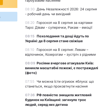
гарбузовим насінням
08:30
День Незалежності 2026: 24 серпня
- робочий день чи вихідний
s
08:20
Гороскоп на 8 серпня за картами
Таро: Дівам - суперечки, Ракам - емоції
08:15
Похолодання та дощі йдуть по
Україні: де 8 серпня стане свіжіше
08:10
Гороскоп на 8 серпня: Левам –
відпочинок, Козерогам – зустріч з рідними
08:09
Росіяни вчергове атакували Київ:
виникли масштабні пожежі, є постраждалі
(фото)
07:55
Чи можна їсти огризок яблука: що
станеться, якщо проковтнути насіння
07:36
РФ повністю знищила житловий
будинок на Київщині: загинуло троє
людей, серед них дитина