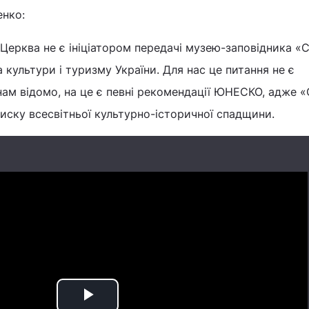
енко:
Церква не є ініціатором передачі музею-заповідника «
 культури і туризму України. Для нас це питання не є
ам відомо, на це є певні рекомендації ЮНЕСКО, адже 
иску всесвітньої культурно-історичної спадщини.