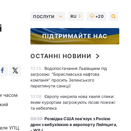
RU
+20
ПОСЛУГИ
і
ПІДТРИМАЙТЕ НАС
ОСТАННІ НОВИНИ
10:13
Водопостачання Львівщини під
загрозою: "Бориславська нафтова
компанія" просить Зеленського
переглянути санкції
ім часом
10:08
Європу накрила нова хвиля спеки:
яким курортам загрожують лісові пожежі
акий
та небезпека
09:59
Розвідка США пов’язує з Росією
дрон з вибухівкою в аеропорту Лейпцига,
теля УПЦ
- WSJ