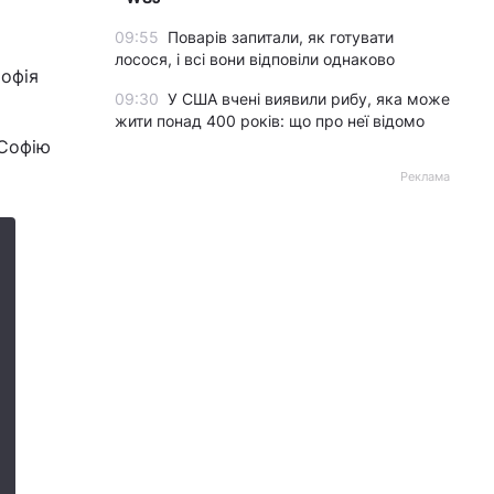
09:55
Поварів запитали, як готувати
лосося, і всі вони відповіли однаково
Софія
09:30
У США вчені виявили рибу, яка може
жити понад 400 років: що про неї відомо
«Софію
Реклама