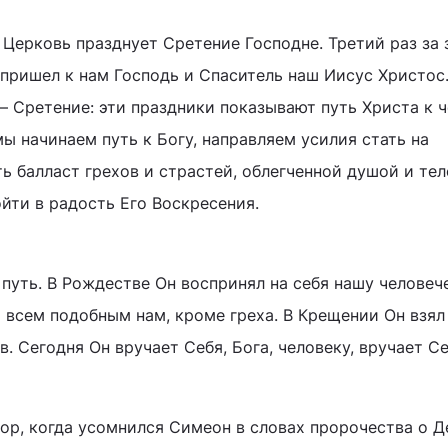
 Церковь празднует Сретение Господне. Третий раз за
 пришел к нам Господь и Спаситель наш Иисус Христос
Сретение: эти праздники показывают путь Христа к ч
мы начинаем путь к Богу, направляем усилия стать на
ь балласт грехов и страстей, облегченной душой и те
йти в радость Его Воскресения.
 путь. В Рождестве Он воспринял на себя нашу челове
о всем подобным нам, кроме греха. В Крещении Он взял
. Сегодня Он вручает Себя, Бога, человеку, вручает С
ор, когда усомнился Симеон в словах пророчества о Д