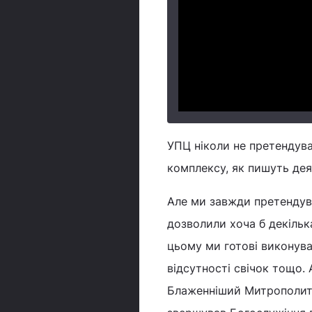
УПЦ ніколи не претендува
комплексу, як пишуть дея
Але ми завжди претендува
дозволили хоча б декілька
цьому ми готові виконува
відсутності свічок тощо. 
Блаженніший Митрополит К