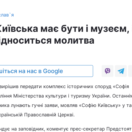
слав`я
иївська має бути і музеєм, 
підноситься молитва
іться на нас в Google
и вирішив передати комплекс історичних споруд «Софія
ління Міністерства культури і туризму України. Останн
ника лунають гучні заяви, мовляв «Софію Київську» у т
країнській Православній Церкві.
ндує на заповідник, коментує прес-секретар Предстоя