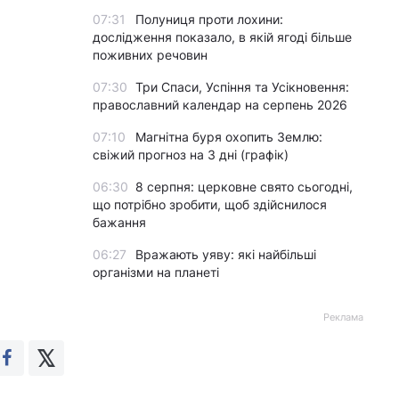
07:31
Полуниця проти лохини:
дослідження показало, в якій ягоді більше
поживних речовин
07:30
Три Спаси, Успіння та Усікновення:
православний календар на серпень 2026
07:10
Магнітна буря охопить Землю:
свіжий прогноз на 3 дні (графік)
06:30
8 серпня: церковне свято сьогодні,
що потрібно зробити, щоб здійснилося
бажання
06:27
Вражають уяву: які найбільші
організми на планеті
Реклама