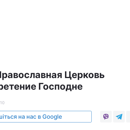
а
Православная Церковь
ретение Господне
10
іться на нас в Google