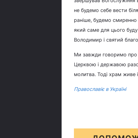
звершував Богослужіння 
не будемо себе вести біля 
раніше, будемо смиренно 
який саме для цього буду
Володимир і святий благ
Ми завжди говоримо про т
Церквою і державою разом
молитва. Тоді храм живе і
Православіє в Україні