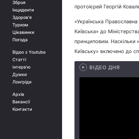
Зброя
протоієрей Георгій Ковал
Інциденти
Здоров'я
«Українська Православна 
Туризм
Київська» до Міністерства
Цікавинки
Погода
принциповим. Наскільки н
Київську» включено до сп
Відео з Youtube
Статті
Інтерв'ю
ВІДЕО ДНЯ
Думки
Лонгріди
Архів
Вакансії
Контакти