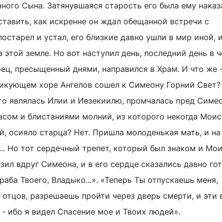
ного Сына. Затянувшаяся старость его была ему наказ
ставить, как искренне он ждал обещанной встречи с
старел и устал, его близкие давно ушли в мир иной, 
 этой земле. Но вот наступил день, последний день в 
ец, пресыщенный днями, направился в Храм. И что же 
 ликующем хоре Ангелов сошел к Симеону Горний Свет?
что являлась Илии и Иезекиилю, промчалась пред Симе
асом и блистаниями молний, из которого некогда Мои
, осияло старца? Нет. Пришла молоденькая мать, и на
.. Но тот сердечный трепет, который был знаком и Мои
зил вдруг Симеона, и в его сердце сказались давно го
аба Твоего, Владыко...». «Теперь Ты отпускаешь меня,
 отцов, разрешаешь пройти через дверь смерти, и эти 
- ибо я видел Спасение мое и Твоих людей».