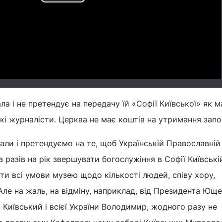
Play
Video
ла і не претендує на передачу їй «Софії Київської» як 
кі журналісти. Церква не має коштів на утримання запо
ли і претендуємо на те, щоб Українській Православній
 разів на рік звершувати богослужіння в Софії Київські
ти всі умови музею щодо кількості людей, співу хору,
Але на жаль, на відміну, наприклад, від Президента Юще
иївський і всієї України Володимир, жодного разу не