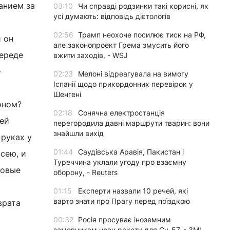
анием за
03:10
Чи справді родзинки такі корисні, як
усі думають: відповідь дієтологів
02:56
Трамп неохоче посилює тиск на РФ,
и он
але законопроект Грема змусить його
череде
вжити заходів, - WSJ
-
02:23
Мелоні відреагувала на вимогу
Іспанії щодо прикордонних перевірок у
Шенгені
оном?
02:18
Сонячна електростанція
сей
перегородила давні маршрути тварин: вони
знайшли вихід
 руках у
01:44
Саудівська Аравія, Пакистан і
сею, и
Туреччина уклали угоду про взаємну
товые
оборону, - Reuters
01:15
Експерти назвали 10 речей, які
варто знати про Прагу перед поїздкою
врата
00:32
Росія просуває іноземним
замовникам нову ракету для Су-57, - ЗМІ