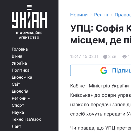
›
›
Новини
Релігії
Право
УПЦ: Софія К
ІНФОРМАЦІЙНЕ
місцем, де 
АГЕНТСТВО
Головна
Війна
15:47, 15.02.11
2 хв.
1
Україна
Підпиш
Політика
Економіка
Світ
Кабінет Міністрів Україн
Екологія
Київська» до сфери управ
Регіони
навколо передачі заповід
Спорт
Наука
спосіб хочуть передати У
Техно і зв'язок
Лайт
Чи правда, що УПЦ прете