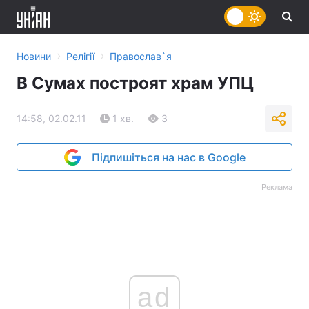
›
›
Новини
Релігії
Православ`я
В Сумах построят храм УПЦ
14:58, 02.02.11
1 хв.
3
Підпишіться на нас в Google
Реклама
ad