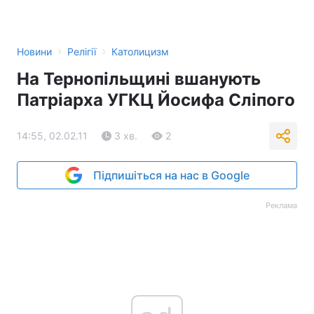
Тема оформлення
›
›
Новини
Релігії
Католицизм
На Тернопільщині вшанують
Патріарха УГКЦ Йосифа Сліпого
14:55, 02.02.11
3 хв.
2
Підпишіться на нас в Google
Реклама