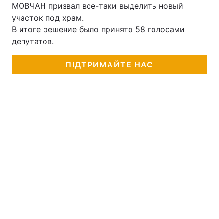
МОВЧАН призвал все-таки выделить новый
участок под храм.
В итоге решение было принято 58 голосами
депутатов.
Головна
Війна
Україна
Політика
ПІДТРИМАЙТЕ НАС
Економіка
Світ
Спорт
Наука
Техно і зв'язок
Лайт
Зброя
Інциденти
Здоров'я
Туризм
Цікавинки
Погода
Екологія
Регіони