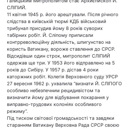
Галицьким Митрополитом стає Архиєпископ Й.
СЛІПИЙ.
11 квітня 1945 р. його арештували. Після річного
слідства в київській тюрмі КДБ військовий
трибунал присудив йому 8 років суворих
табірних робіт. Й. Сліпому приписали
контрреволюційну діяльність, шпигунство на
користь Ватикану, вороже ставлення до СРСР.
Відсидівши один строк, митрополит СЛІПИЙ
одержав ще три. У 1953 його відправлено на 5
років до Сибіру. У 1957 р. дістав 4 роки
каторжних робіт. Колегія Верховного суду УРСР
27 вересня 1962 р. ухвалила “визнати Й. СЛІПОГО
особливо небезпечним рецидивістом та
визначити йому для відбування покарання у
виправно-трудових колоніях особливого
режиму”.
Під тиском світової громадськості та завдяки
старанням Ватикану Верховна Рада СРСР своєю