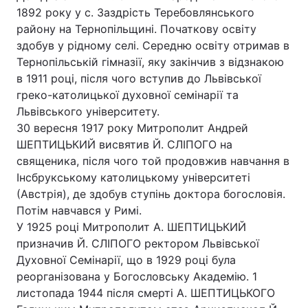
1892 року у с. Заздрість Теребовлянського
району на Тернопільщині. Початкову освіту
здобув у рідному селі. Середню освіту отримав в
Тернопільській гімназії, яку закінчив з відзнакою
в 1911 році, після чого вступив до Львівської
греко-католицької духовної семінарії та
Львівського університету.
30 вересня 1917 року Митрополит Андрей
ШЕПТИЦЬКИЙ висвятив Й. СЛІПОГО на
священика, після чого той продовжив навчання в
Інсбрукському католицькому університеті
(Австрія), де здобув ступінь доктора богословія.
Потім навчався у Римі.
У 1925 році Митрополит А. ШЕПТИЦЬКИЙ
призначив Й. СЛІПОГО ректором Львівської
Духовної Семінарії, що в 1929 році була
реорганізована у Богословську Академію. 1
листопада 1944 після смерті А. ШЕПТИЦЬКОГО