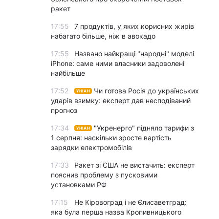
ракет
17:55
7 продуктів, у яких корисних жирів
набагато більше, ніж в авокадо
17:55
Названо найкращі "народні" моделі
iPhone: саме ними власники задоволені
найбільше
17:52
Чи готова Росія до українських
УНІАН
ударів взимку: експерт дав несподіваний
прогноз
17:34
"Укренерго" підняло тарифи з
УНІАН
1 серпня: наскільки зросте вартість
зарядки електромобілів
17:33
Ракет зі США не вистачить: експерт
пояснив проблему з пусковими
установками РФ
17:15
Не Кіровоград і не Єлисаветград:
яка була перша назва Кропивницького