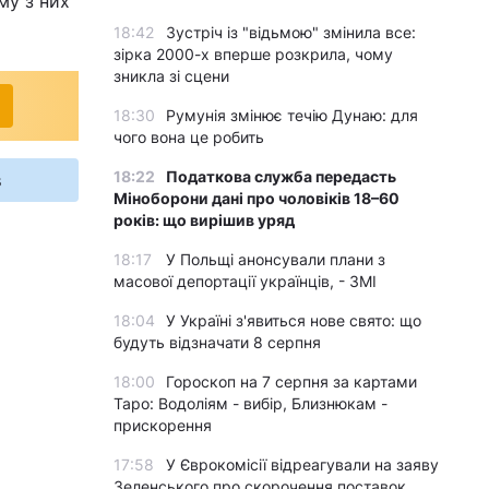
му з них
18:42
Зустріч із "відьмою" змінила все:
зірка 2000-х вперше розкрила, чому
зникла зі сцени
18:30
Румунія змінює течію Дунаю: для
чого вона це робить
18:22
Податкова служба передасть
s
Міноборони дані про чоловіків 18–60
років: що вирішив уряд
18:17
У Польщі анонсували плани з
масової депортації українців, - ЗМІ
18:04
У Україні з'явиться нове свято: що
будуть відзначати 8 серпня
18:00
Гороскоп на 7 серпня за картами
Таро: Водоліям - вибір, Близнюкам -
прискорення
17:58
У Єврокомісії відреагували на заяву
Зеленського про скорочення поставок