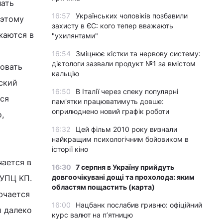
лать
16:57
Українських чоловіків позбавили
оэтому
захисту в ЄС: кого тепер вважають
жаются в
"ухилянтами"
16:54
Зміцнює кістки та нервову систему:
дієтологи зазвали продукт №1 за вмістом
овать
кальцію
вский
16:50
В Італії через спеку популярні
тся
пам'ятки працюватимуть довше:
оприлюднено новий графік роботи
,
16:32
Цей фільм 2010 року визнали
найкращим психологічним бойовиком в
історії кіно
ается в
16:30
7 серпня в Україну прийдуть
довгоочікувані дощі та прохолода: яким
 УПЦ КП.
областям пощастить (карта)
ючается
16:00
Нацбанк послабив гривню: офіційний
и далеко
курс валют на п’ятницю