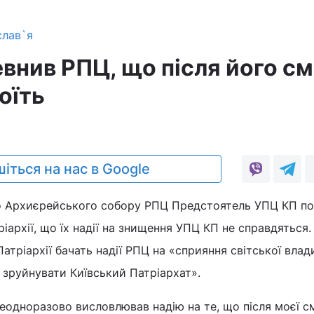
слав`я
внив РПЦ, що після його см
оїть
іться на нас в Google
до Архиєрейського собору РПЦ Предстоятель УПЦ КП п
архії, що їх надії на знищення УПЦ КП не справдяться. 
Патріархії бачать надії РПЦ на «сприяння світської влади
зруйнувати Київський Патріархат».
неодноразово висловлював надію на те, що після моєї с