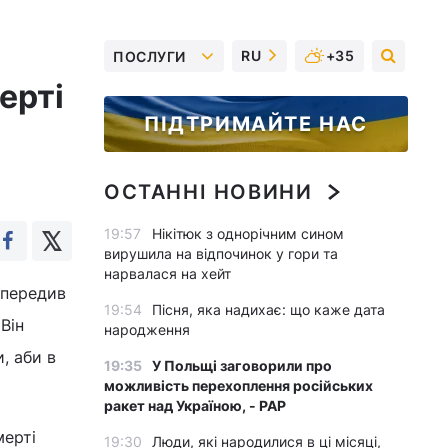
RU
+35
ПОСЛУГИ
ерті
ПІДТРИМАЙТЕ НАС
ОСТАННІ НОВИНИ
19:57
Нікітюк з однорічним сином
вирушила на відпочинок у гори та
нарвалася на хейт
опередив
19:54
Пісня, яка надихає: що каже дата
Він
народження
, аби в
19:35
У Польщі заговорили про
можливість перехоплення російських
ракет над Україною, - PAP
мерті
19:30
Люди, які народилися в ці місяці,