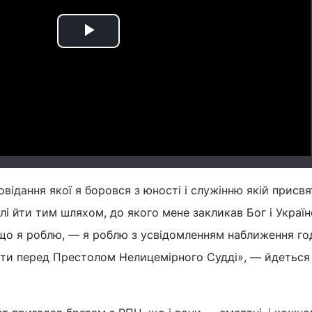
Play
Video
повідання якої я боровся з юності і служінню якій присв
лі йти тим шляхом, до якого мене закликав Бог і Украї
 що я роблю, — я роблю з усвідомленням наближення го
ати перед Престолом Нелицемірного Судді», — йдеться