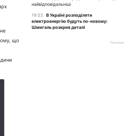
найвідповідальніші
арх
19:22
В Україні розподіляти
електроенергію будуть по-новому:
Шмигаль розкрив деталі
 не
тому, що
Реклама
одини