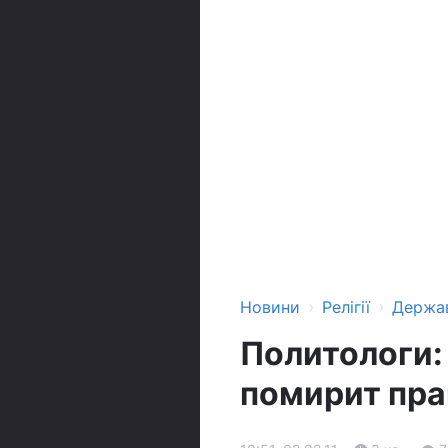
›
›
Новини
Релігії
Держа
Политологи:
помирит пр