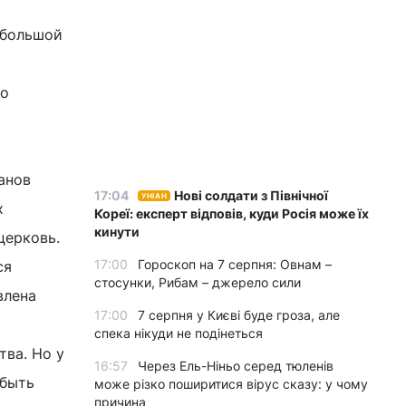
 большой
о
ло
анов
17:04
Нові солдати з Північної
УНІАН
х
Кореї: експерт відповів, куди Росія може їх
кинути
церковь.
17:00
Гороскоп на 7 серпня: Овнам –
ся
стосунки, Рибам – джерело сили
влена
17:00
7 серпня у Києві буде гроза, але
спека нікуди не подінеться
тва. Но у
16:57
Через Ель-Ніньо серед тюленів
 быть
може різко поширитися вірус сказу: у чому
причина