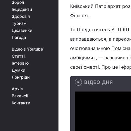
Зброя
Київський Патріархат роз
Інциденти
Філарет.
Здоров'я
Туризм
Та Предстоятель УПЦ КП ві
Цікавинки
Погода
виправдаються, а перекон
очолювана мною Помісна 
Відео з Youtube
Статті
амбіціями», — зазначив 
Інтерв'ю
своєї смерті. Про це інф
Думки
Лонгріди
ВІДЕО ДНЯ
Архів
Вакансії
Контакти