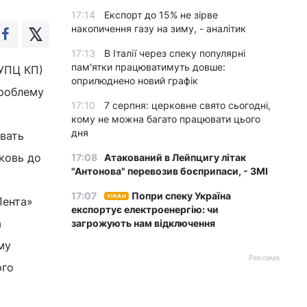
17:14
Експорт до 15% не зірве
накопичення газу на зиму, - аналітик
17:13
В Італії через спеку популярні
пам'ятки працюватимуть довше:
(УПЦ КП)
оприлюднено новий графік
проблему
17:10
7 серпня: церковне свято сьогодні,
кому не можна багато працювати цього
дня
вать
ковь до
17:08
Атакований в Лейпцигу літак
"Антонова" перевозив боєприпаси, - ЗМІ
17:07
Попри спеку Україна
УНІАН
Пента»
експортує електроенергію: чи
а
загрожують нам відключення
му
Реклама
ого