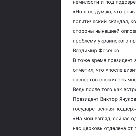
немилости и под подозрен
«Но я не думаю, что реч
политический скандал, к
стороны нынешней оппозиц
проблему украинского пра
Владимир Фесенко.
В тоже время президент 
отметил, что «после виз
экспертов сложилось мне
Ведь после того как встр
Президент Виктор Януков
государственная поддерж
«На мой взгляд, сейчас 
нас церковь отделена от