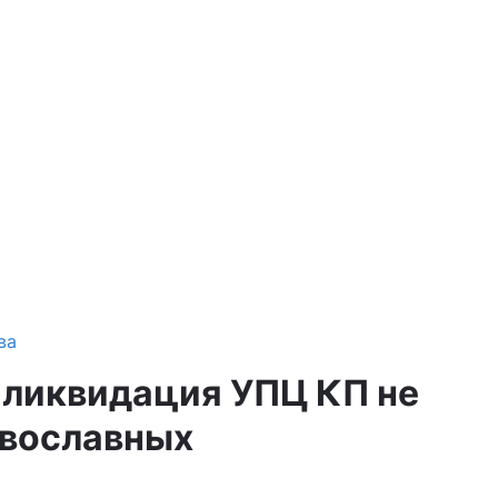
ва
 ликвидация УПЦ КП не
авославных