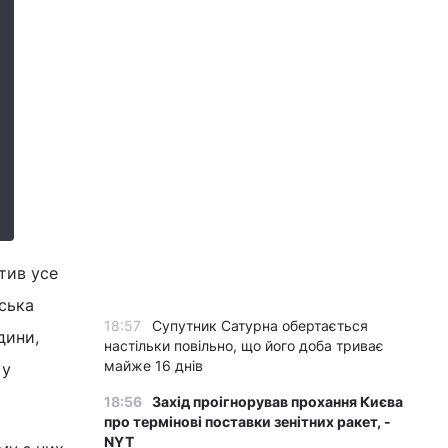
ятив усе
нська
18:57
Супутник Сатурна обертається
дини,
настільки повільно, що його доба триває
майже 16 днів
 у
18:56
Захід проігнорував прохання Києва
про термінові поставки зенітних ракет, -
NYT