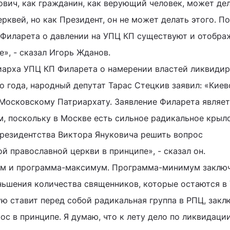
ович, как гражданин, как верующий человек, может де
рквей, но как Президент, он не может делать этого. П
 Филарета о давлении на УПЦ КП существуют и отобра
», - сказал Игорь Жданов.
иарха УПЦ КП Филарета о намерении властей ликвидир
о года, народный депутат Тарас Стецкив заявил: «Кие
 Московскому Патриархату. Заявление Филарета являе
, поскольку в Москве есть сильное радикальное крыло
президентства Виктора Януковича решить вопрос
й православной церкви в принципе», - сказал он.
м и программа-максимум. Программа-минимум заключ
ньшения количества священников, которые остаются в
ю ставит перед собой радикальная группа в РПЦ, закл
ос в принципе. Я думаю, что к лету дело по ликвидаци