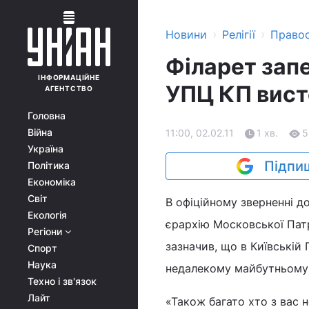
›
›
Новини
Релігії
Право
Філарет запе
ІНФОРМАЦІЙНЕ
УПЦ КП вист
АГЕНТСТВО
Головна
Війна
11:00, 02.02.11
1 хв.
5
Україна
Підпиш
Політика
Економіка
Світ
В офіційному зверненні 
Екологія
єрархію Московської Патрі
Регіони
зазначив, що в Київській 
Спорт
Наука
недалекому майбутньому 
Техно і зв'язок
Лайт
«Також багато хто з вас 