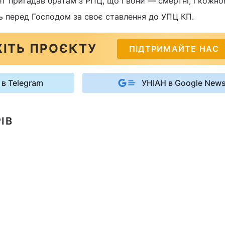
т пригадав братам з РПЦ, що і вони — смертні, і кожно
ь перед Господом за своє ставлення до УПЦ КП.
ІТЬ ПРОЄКТУ
ПІДТРИМАЙТЕ НАС
 в Telegram
УНІАН в Google New
ІВ