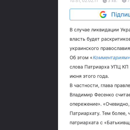
10:51, 02.02.11
3 хв.
7
Підпиш
В случае ликвидации Укр
власть будет раскритико
украинского православия
Об этом «
Комментариям
слова Патриарха УПЦ КП 
июня этого года.
В частности, глава прав
Владимир Фесенко считает
опережение». «Очевидно,
Патриархату. Тем более,
патриархата с «Батькивщи