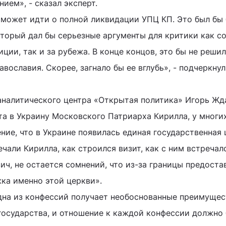
ием», - сказал эксперт.
ь может идти о полной ликвидации УПЦ КП. Это был бы
оторый дал бы серьезные аргументы для критики как с
ии, так и за рубежа. В конце концов, это бы не реши
вославия. Скорее, загнало бы ее вглубь», - подчеркнул
аналитического центра «Открытая политика» Игорь Жд
ита в Украину Московского Патриарха Кирилла, у многи
ние, что в Украине появилась единая государственная 
ечали Кирилла, как строился визит, как с ним встречал
ич, не остается сомнений, что из-за границы предоста
ка именно этой церкви».
одна из конфессий получает необоснованные преимущес
 государства, и отношение к каждой конфессии должно