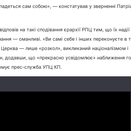
падеться сам собою», — констатував у зверненні Патрі
дповів на такі сподівання єрархії РПЦ тим, що їх надії
ання — оманливі. «Ви самі себе і інших переконуєте в 
Церква — лише «розкол», викликаний націоналізмом і
він, додавши, що «прекрасно усвідомлює» наближення г
ормує прес-служба УПЦ КП.