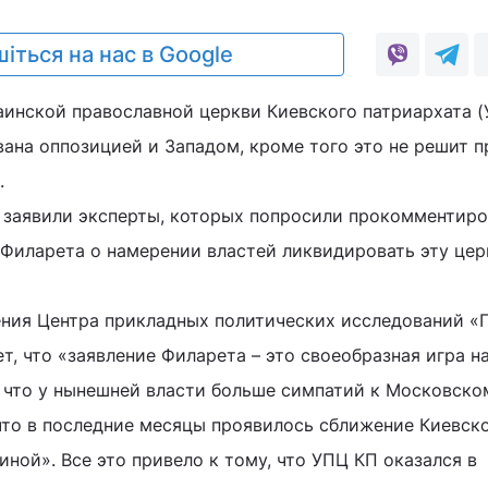
іться на нас в Google
аинской православной церкви Киевского патриархата 
вана оппозицией и Западом, кроме того это не решит 
.
»
заявили эксперты, которых попросили прокомментиро
Филарета о намерении властей ликвидировать эту цер
ления Центра прикладных политических исследований «
, что «заявление Филарета – это своеобразная игра н
 что у нынешней власти больше симпатий к Московско
 что в последние месяцы проявилось сближение Киевск
ной». Все это привело к тому, что УПЦ КП оказался в